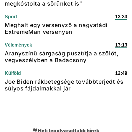
megkóstolta a sörünket is"
Sport
13:33
Meghalt egy versenyző a nagyatádi
ExtremeMan versenyen
Vélemények
13:13
Aranyszínű sárgaság pusztítja a szőlőt,
végveszélyben a Badacsony
Külföld
12:49
Joe Biden rákbetegsége továbbterjedt és
súlyos fájdalmakkal jár
Heti legolvasottabb hírek