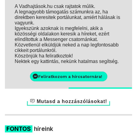
A Vadhajtások.hu csak rajtatok múlik.
A legnagyobb támogatás számunkra az, ha
direktben keresitek portálunkat, amiért hálásak is
vagyunk.
Igyekszünk azoknak is megfelelni, akik a
közösségi oldalakon keresik a híreket, ezért
elindítottuk a Messenger csatornánkat.
Közvetlenül elküldjük neked a nap legfontosabb
cikkeit portálunkról.
Köszönjük ha feliratkoztok!
Nektek egy kattintás, nekünk hatalmas segítség.
Feliratkozom a hírcsatornára!
Mutasd a hozzászólásokat!
FONTOS
híreink