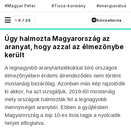
#Magyar Péter
#Tisza-kormány
#energiaválság
0 / 24
hírcsatorna
Úgy halmozta Magyarország az
aranyat, hogy azzal az élmezőnybe
került
A legnagyobb aranytartalékokkal bíró országok
élmezőnyében érdemi átrendeződés nem történt
mostanáig bezárólag. Azonban más kép rajzolódik
ki akkor, ha azt vizsgáljuk, 2019-től mostanáig
mely országok halmozták fel a legnagyobb
mennyiséget aranyból. Ebben a gyűjtésben
Magyarország a top 10-es lista tagja a nyolcadik
helyet elfoglalva.