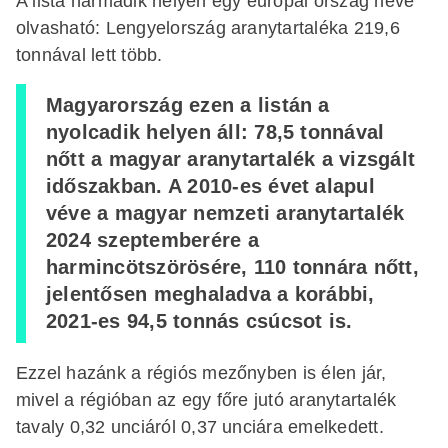
A lista harmadik helyén egy európai ország neve
olvasható: Lengyelország aranytartaléka 219,6
tonnával lett több.
Magyarország ezen a listán a
nyolcadik helyen áll: 78,5 tonnával
nőtt a magyar aranytartalék a vizsgált
időszakban. A 2010-es évet alapul
véve a magyar nemzeti aranytartalék
2024 szeptemberére a
harmincötszörösére, 110 tonnára nőtt,
jelentősen meghaladva a korábbi,
2021-es 94,5 tonnás csúcsot is.
Ezzel hazánk a régiós mezőnyben is élen jár,
mivel a régióban az egy főre jutó aranytartalék
tavaly 0,32 unciáról 0,37 unciára emelkedett.