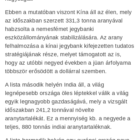
Ebben a mutatóban viszont Kína áll az élen, mely
az időszakban szerzett 331,3 tonna aranyával
habzsolta a nemesfémet jegybanki
eszközállományának stabilizálására. Az arany
felhalmozása a kínai jegybank kifejezetten tudatos
stratégiájának része, melyet támogatott az is,
hogy az utóbbi negyed években a jüan árfolyama
többször erősödött a dollárral szemben.
A lista második helyén India áll, a világ
legnépesebb országa öles léptekkel válik a világ
egyik legnagyobb gazdaságává, mely a vizsgált
időszakban 241,2 tonnával növelte
aranytartalékát. Ez a mennyiség kb. a negyede a
teljes, 880 tonnás indiai aranytartaléknak.