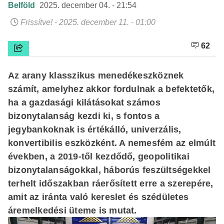
Belföld
2025. december 04. - 21:54
Frissítve! - 2025. december 11. - 01:00
62
Az arany klasszikus menedékeszköznek
számít, amelyhez akkor fordulnak a befektetők,
ha a gazdasági kilátásokat számos
bizonytalanság kezdi ki, s fontos a
jegybankoknak is értékálló, univerzális,
konvertibilis eszközként. A nemesfém az elmúlt
években, a 2019-től kezdődő, geopolitikai
bizonytalanságokkal, háborús feszültségekkel
terhelt időszakban ráerősített erre a szerepére,
amit az iránta való kereslet és szédületes
áremelkedési üteme is mutat.