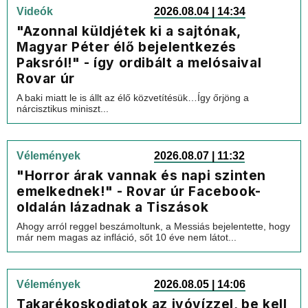
Videók
2026.08.04 | 14:34
"Azonnal küldjétek ki a sajtónak,
Magyar Péter élő bejelentkezés
Paksról!" - így ordibált a melósaival
Rovar úr
A baki miatt le is állt az élő közvetítésük…Így őrjöng a
nárcisztikus miniszt...
Vélemények
2026.08.07 | 11:32
"Horror árak vannak és napi szinten
emelkednek!" - Rovar úr Facebook-
oldalán lázadnak a Tiszások
Ahogy arról reggel beszámoltunk, a Messiás bejelentette, hogy
már nem magas az infláció, sőt 10 éve nem látot...
Vélemények
2026.08.05 | 14:06
Takarékoskodjatok az ivóvízzel, be kell