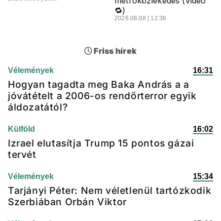
metróközlekedés (Videó
🔁)
2026.08.08 | 12:36
Friss hírek
Vélemények
16:31
Hogyan tagadta meg Baka András a a
jóvátételt a 2006-os rendőrterror egyik
áldozatától?
Külföld
16:02
Izrael elutasítja Trump 15 pontos gázai
tervét
Vélemények
15:34
Tarjányi Péter: Nem véletlenül tartózkodik
Szerbiában Orbán Viktor