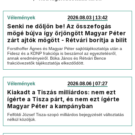
Vélemények
2026.08.03 | 13:42
Senki ne dőljön be! Az összefogás
mögé bújva így őrjöngött Magyar Péter
zárt ajtók mögött - Rétvári borítja a bilit
Forsthoffer Ágnes és Magyar Péter sajtótájékoztatója után a
Fidesz és a KDNP frakciója is beszámol az egyeztetésről,
annak eredményeiről. Bóka János és Rétvári Bence
frakcióvezetők tájékoztatója elkezdődött.
Vélemények
2026.08.06 | 07:27
Kiakadt a Tiszás milliárdos: nem ezt
ígérte a Tisza párt, és nem ezt ígérte
Magyar Péter a kampányban
Felföldi József Tisza-szopó milliárdos bejegyzését változtatás
nélkül közöljük.