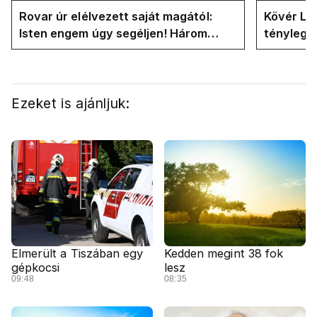
Rovar úr elélvezett saját magától:
Kövér Lás
Isten engem úgy segéljen! Három
tényleg 
hónapja vagyok miniszterelnök....
rendszer
Ezeket is ajánljuk:
Elmerült a Tiszában egy
Kedden megint 38 fok
gépkocsi
lesz
09:48
08:35