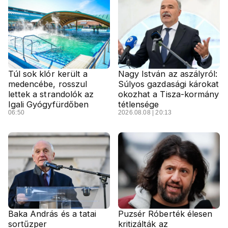
Túl sok klór került a
Nagy István az aszályról:
medencébe, rosszul
Súlyos gazdasági károkat
lettek a strandolók az
okozhat a Tisza-kormány
Igali Gyógyfürdőben
tétlensége
06:50
2026.08.08 | 20:13
Baka András és a tatai
Puzsér Róberték élesen
sortűzper
kritizálták az