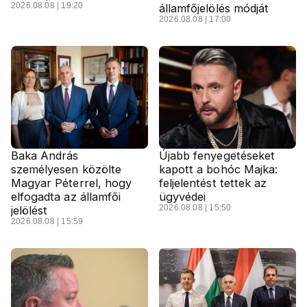
2026.08.08 | 19:20
államfőjelölés módját
2026.08.08 | 17:00
Baka András
Újabb fenyegetéseket
személyesen közölte
kapott a bohóc Majka:
Magyar Péterrel, hogy
feljelentést tettek az
elfogadta az államfői
ügyvédei
2026.08.08 | 15:50
jelölést
2026.08.08 | 15:59