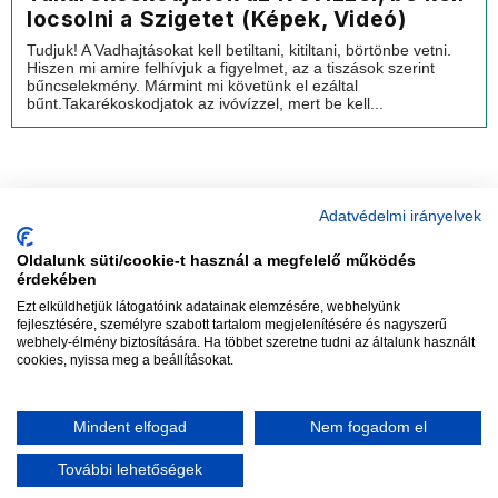
locsolni a Szigetet (Képek, Videó)
Tudjuk! A Vadhajtásokat kell betiltani, kitiltani, börtönbe vetni.
Hiszen mi amire felhívjuk a figyelmet, az a tiszások szerint
bűncselekmény. Mármint mi követünk el ezáltal
bűnt.Takarékoskodjatok az ivóvízzel, mert be kell...
Adatvédelmi irányelvek
Oldalunk süti/cookie-t használ a megfelelő működés
vadhajtások
érdekében
Ezt elküldhetjük látogatóink adatainak elemzésére, webhelyünk
fejlesztésére, személyre szabott tartalom megjelenítésére és nagyszerű
webhely-élmény biztosítására. Ha többet szeretne tudni az általunk használt
Szerkesztőség:
szerk@vadhajtasok.hu
cookies, nyissa meg a beállításokat.
Modi:
moderator@vadhajtasok.hu
Adatvédelem
Impresszum
Szerzői jogok
Mindent elfogad
Nem fogadom el
2018 Vadhajtások.hu
További lehetőségek