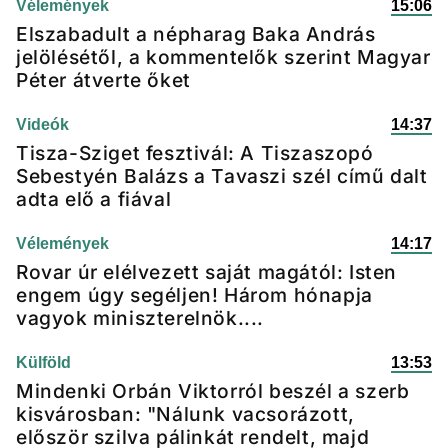
Vélemények
15:06
Elszabadult a népharag Baka András
jelölésétől, a kommentelők szerint Magyar
Péter átverte őket
Videók
14:37
Tisza-Sziget fesztivál: A Tiszaszopó
Sebestyén Balázs a Tavaszi szél című dalt
adta elő a fiával
Vélemények
14:17
Rovar úr elélvezett saját magától: Isten
engem úgy segéljen! Három hónapja
vagyok miniszterelnök....
Külföld
13:53
Mindenki Orbán Viktorról beszél a szerb
kisvárosban: "Nálunk vacsorázott,
először szilva pálinkát rendelt, majd