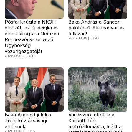
Pósfai kirúgta a NKOH
Baka András a Sándor-
elnökét, az új ideiglenes
palotába? Aki magyar az
elnök kirúgta a Nemzeti
fellázad!
2026.08.08 | 13:42
Rendezvényszervező
Ügynökség
vezérigazgatóját
2026.08.08 | 14:10
Baka Andrást jelöli a
Vaddisznó jutott le a
Tisza köztársasági
Kossuth téri
elnöknek
metróállomásra, leállt a
2026.08.08 | 13:07