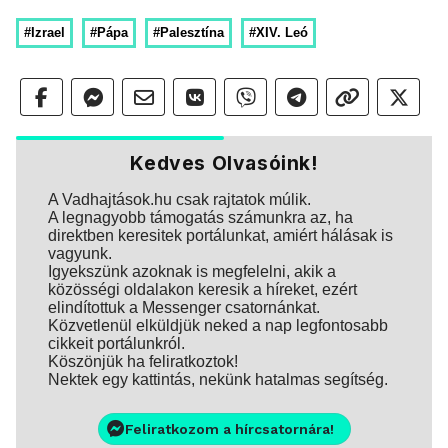
#Izrael
#Pápa
#Palesztína
#XIV. Leó
Kedves Olvasóink!
A Vadhajtások.hu csak rajtatok múlik.
A legnagyobb támogatás számunkra az, ha
direktben keresitek portálunkat, amiért hálásak is
vagyunk.
Igyekszünk azoknak is megfelelni, akik a
közösségi oldalakon keresik a híreket, ezért
elindítottuk a Messenger csatornánkat.
Közvetlenül elküldjük neked a nap legfontosabb
cikkeit portálunkról.
Köszönjük ha feliratkoztok!
Nektek egy kattintás, nekünk hatalmas segítség.
Feliratkozom a hírcsatornára!