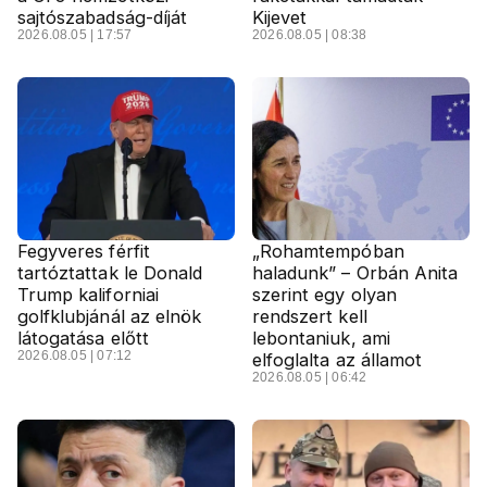
sajtószabadság-díját
Kijevet
2026.08.05 | 17:57
2026.08.05 | 08:38
Fegyveres férfit
„Rohamtempóban
tartóztattak le Donald
haladunk” – Orbán Anita
Trump kaliforniai
szerint egy olyan
golfklubjánál az elnök
rendszert kell
látogatása előtt
lebontaniuk, ami
2026.08.05 | 07:12
elfoglalta az államot
2026.08.05 | 06:42