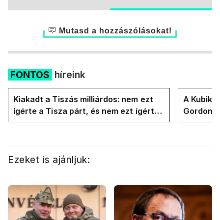
Mutasd a hozzászólásokat!
FONTOS
híreink
Kiakadt a Tiszás milliárdos: nem ezt
A Kubik t
ígérte a Tisza párt, és nem ezt ígérte
Gordon D
Magyar Péter a kampányban
Magyar P
Ezeket is ajánljuk: