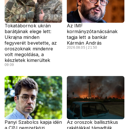
Tokatábornok ukrán
Az IMF
barátjának elege lett:
kormányzótanácsának
Ukrajna minden
tagja lett a bankár
fegyverét bevetette, az
Kármán András
2026.08.05 | 21:50
oroszoknak mindenre
volt megoldása, a
készletek kimerültek
09:09
Panyi Szabolcs kapja idén
Az oroszok ballisztikus
a CPJ nemzetközi
rakétákkal támadták