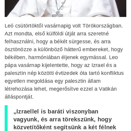
Leó csütörtöktől vasárnapig volt Törökországban.
Azt mondta, első külföldi útját arra szeretné
felhasználni, hogy a békét sürgesse, és arra
ösztönözze a különböző hátterű embereket, hogy
békében, harmóniában éljenek egymással. Leo
pápa vasárnap kijelentette, hogy az Izrael és a
palesztin nép közötti évtizedek óta tartó konfliktus
egyetlen megoldása egy palesztin állam
létrehozása lehet, megerősítve ezzel a Vatikán
álláspontját.
„Izraellel is baráti viszonyban
vagyunk, és arra törekszünk, hogy
közvetítőként segítsünk a két félnek