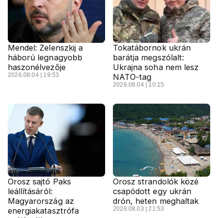
Mendel: Zelenszkij a
Tokatábornok ukrán
háború legnagyobb
barátja megszólalt:
haszonélvezője
Ukrajna soha nem lesz
2026.08.04 | 19:53
NATO-tag
2026.08.04 | 10:15
Orosz sajtó Paks
Orosz strandolók közé
leállításáról:
csapódott egy ukrán
Magyarország az
drón, heten meghaltak
2026.08.03 | 21:53
energiakatasztrófa