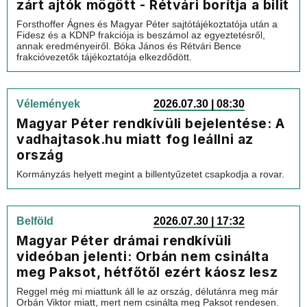
zárt ajtók mögött - Rétvári borítja a bilit
Forsthoffer Ágnes és Magyar Péter sajtótájékoztatója után a
Fidesz és a KDNP frakciója is beszámol az egyeztetésről,
annak eredményeiről. Bóka János és Rétvári Bence
frakcióvezetők tájékoztatója elkezdődött.
Vélemények
2026.07.30 | 08:30
Magyar Péter rendkívüli bejelentése: A
vadhajtasok.hu miatt fog leállni az
ország
Kormányzás helyett megint a billentyűzetet csapkodja a rovar.
Belföld
2026.07.30 | 17:32
Magyar Péter drámai rendkívüli
videóban jelenti: Orbán nem csinálta
meg Paksot, hétfőtől ezért káosz lesz
Reggel még mi miattunk áll le az ország, délutánra meg már
Orbán Viktor miatt, mert nem csinálta meg Paksot rendesen.