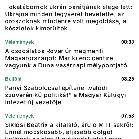
Tokatábornok ukrán barátjának elege lett:
Ukrajna minden fegyverét bevetette, az
oroszoknak mindenre volt megoldása, a
készletek kimerültek
Vélemények
08:38
A csodálatos Rovar úr megmenti
Magyarországot: Már kilenc centire
vagyunk a Duna vasárnapi mélypontjától
Belföld
08:25
Panyi Szabolccsal építene „valódi
szuverén külpolitikát” a Magyar Külügyi
Intézet új vezetője
Vélemények
07:58
Siklósi Beatrix a kitálaló, áruló MTI-sekről:
Ennél mocskosabb, aljasabb dolgot