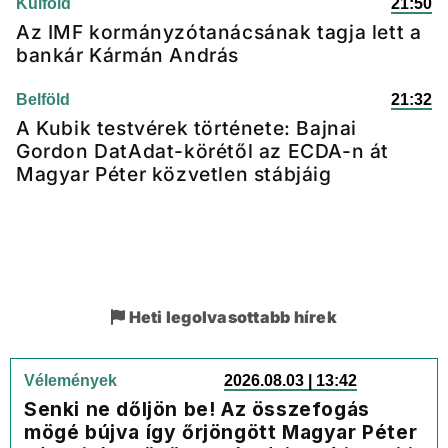
Külföld
21:50
Az IMF kormányzótanácsának tagja lett a
bankár Kármán András
Belföld
21:32
A Kubik testvérek története: Bajnai
Gordon DatAdat-körétől az ECDA-n át
Magyar Péter közvetlen stábjáig
Heti legolvasottabb hírek
Vélemények
2026.08.03 | 13:42
Senki ne dőljön be! Az összefogás
mögé bújva így őrjöngött Magyar Péter