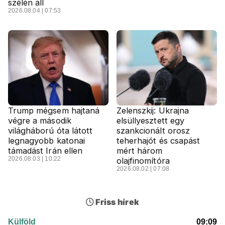
szélén áll
2026.08.04 | 07:53
Trump mégsem hajtaná
Zelenszkij: Ukrajna
végre a második
elsüllyesztett egy
világháború óta látott
szankcionált orosz
legnagyobb katonai
teherhajót és csapást
támadást Irán ellen
mért három
2026.08.03 | 10:22
olajfinomítóra
2026.08.02 | 07:08
Friss hírek
Külföld
09:09