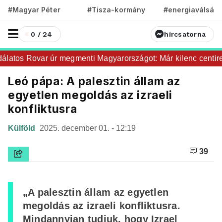
#Magyar Péter
#Tisza-kormány
#energiaválság
0 / 24
hírcsatorna
tos Rovar úr megmenti Magyarországot: Már kilenc centire v
Leó pápa: A palesztin állam az
egyetlen megoldás az izraeli
konfliktusra
Külföld
2025. december 01. - 12:19
39
„A palesztin állam az egyetlen
megoldás az izraeli konfliktusra.
Mindannyian tudjuk, hogy Izrael