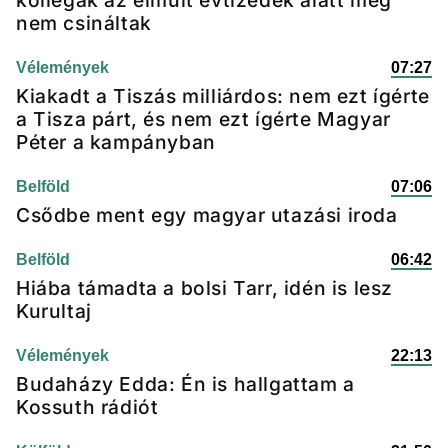
kollégák az elmúlt évtizedek alatt még
nem csináltak
Vélemények
07:27
Kiakadt a Tiszás milliárdos: nem ezt ígérte
a Tisza párt, és nem ezt ígérte Magyar
Péter a kampányban
Belföld
07:06
Csődbe ment egy magyar utazási iroda
Belföld
06:42
Hiába támadta a bolsi Tarr, idén is lesz
Kurultaj
Vélemények
22:13
Budaházy Edda: Én is hallgattam a
Kossuth rádiót