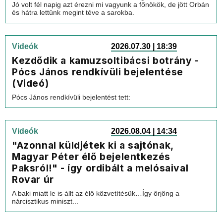
Jó volt fél napig azt érezni mi vagyunk a főnökök, de jött Orbán
és hátra lettünk megint téve a sarokba.
Videók
2026.07.30 | 18:39
Kezdődik a kamuzsoltibácsi botrány -
Pócs János rendkívüli bejelentése
(Videó)
Pócs János rendkívüli bejelentést tett:
Videók
2026.08.04 | 14:34
"Azonnal küldjétek ki a sajtónak,
Magyar Péter élő bejelentkezés
Paksról!" - így ordibált a melósaival
Rovar úr
A baki miatt le is állt az élő közvetítésük…Így őrjöng a
nárcisztikus miniszt...