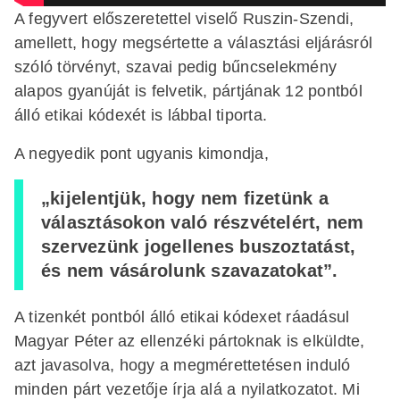
A fegyvert előszeretettel viselő Ruszin-Szendi,
amellett, hogy megsértette a választási eljárásról
szóló törvényt, szavai pedig bűncselekmény
alapos gyanúját is felvetik, pártjának 12 pontból
álló etikai kódexét is lábbal tiporta.
A negyedik pont ugyanis kimondja,
„kijelentjük, hogy nem fizetünk a
választásokon való részvételért, nem
szervezünk jogellenes buszoztatást,
és nem vásárolunk szavazatokat”.
A tizenkét pontból álló etikai kódexet ráadásul
Magyar Péter az ellenzéki pártoknak is elküldte,
azt javasolva, hogy a megmérettetésen induló
minden párt vezetője írja alá a nyilatkozatot. Mi