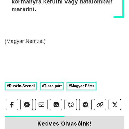
kormányra kerülni vagy hatalomban
maradni.
(Magyar Nemzet)
#Ruszin-Szendi
#Tisza párt
#Magyar Péter
Kedves Olvasóink!