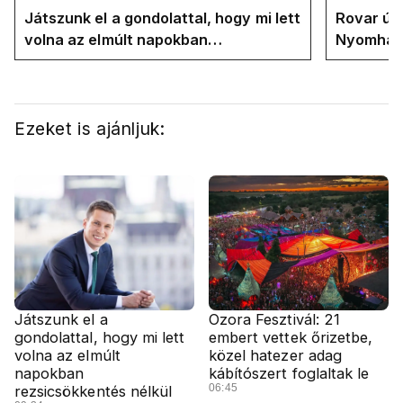
Játszunk el a gondolattal, hogy mi lett
Rovar úr 
volna az elmúlt napokban
Nyomhatjá
rezsicsökkentés nélkül
hűtőket l
energiav
Ezeket is ajánljuk:
Játszunk el a
Ozora Fesztivál: 21
gondolattal, hogy mi lett
embert vettek őrizetbe,
volna az elmúlt
közel hatezer adag
napokban
kábítószert foglaltak le
06:45
rezsicsökkentés nélkül