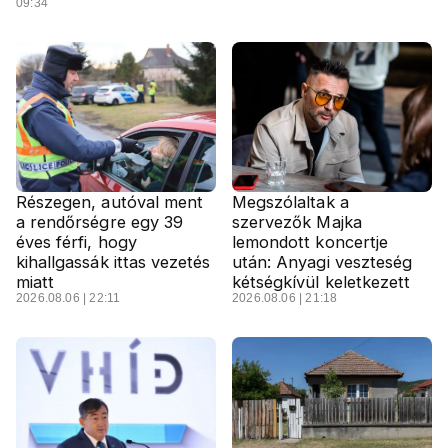
09:34
Részegen, autóval ment
Megszólaltak a
a rendőrségre egy 39
szervezők Majka
éves férfi, hogy
lemondott koncertje
kihallgassák ittas vezetés
után: Anyagi veszteség
miatt
kétségkívül keletkezett
2026.08.06 | 22:11
2026.08.06 | 21:18