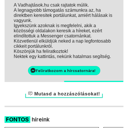
A Vadhajtások.hu csak rajtatok múlik.
A legnagyobb támogatás számunkra az, ha
direktben keresitek portálunkat, amiért hálásak is
vagyunk.
Igyekszünk azoknak is megfelelni, akik a
közösségi oldalakon keresik a híreket, ezért
elindítottuk a Messenger csatornánkat.
Közvetlenül elküldjük neked a nap legfontosabb
cikkeit portálunkról.
Köszönjük ha feliratkoztok!
Nektek egy kattintás, nekünk hatalmas segítség.
Feliratkozom a hírcsatornára!
Mutasd a hozzászólásokat!
FONTOS
híreink