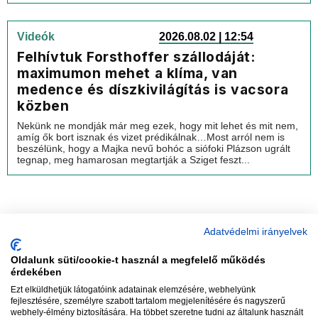
Videók
2026.08.02 | 12:54
Felhívtuk Forsthoffer szállodáját:
maximumon mehet a klíma, van
medence és díszkivilágítás is vacsora
közben
Nekünk ne mondják már meg ezek, hogy mit lehet és mit nem,
amíg ők bort isznak és vizet prédikálnak…Most arról nem is
beszélünk, hogy a Majka nevű bohóc a siófoki Plázson ugrált
tegnap, meg hamarosan megtartják a Sziget feszt...
Adatvédelmi irányelvek
Oldalunk süti/cookie-t használ a megfelelő működés
vadhajtások
érdekében
Ezt elküldhetjük látogatóink adatainak elemzésére, webhelyünk
fejlesztésére, személyre szabott tartalom megjelenítésére és nagyszerű
webhely-élmény biztosítására. Ha többet szeretne tudni az általunk használt
Szerkesztőség:
szerk@vadhajtasok.hu