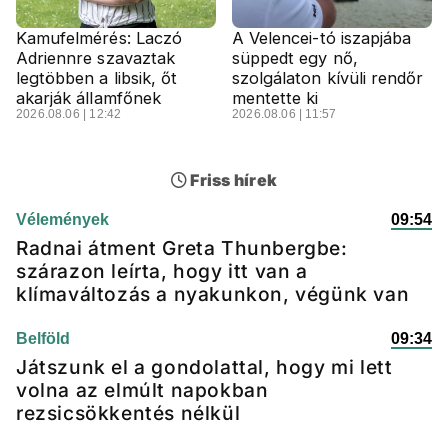
Kamufelmérés: Laczó
A Velencei-tó iszapjába
Adriennre szavaztak
süppedt egy nő,
legtöbben a libsik, őt
szolgálaton kívüli rendőr
akarják államfőnek
mentette ki
2026.08.06 | 12:42
2026.08.06 | 11:57
Friss hírek
Vélemények
09:54
Radnai átment Greta Thunbergbe:
szárazon leírta, hogy itt van a
klímaváltozás a nyakunkon, végünk van
Belföld
09:34
Játszunk el a gondolattal, hogy mi lett
volna az elmúlt napokban
rezsicsökkentés nélkül