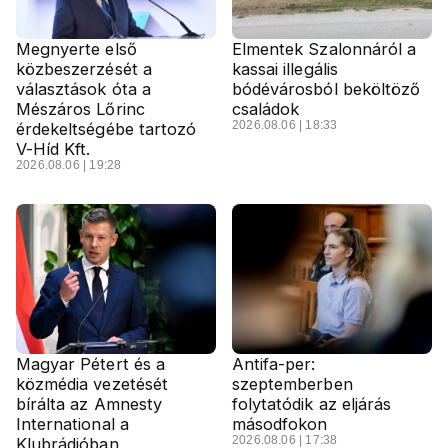
Megnyerte első
Elmentek Szalonnáról a
közbeszerzését a
kassai illegális
választások óta a
bódévárosból beköltöző
Mészáros Lőrinc
családok
2026.08.06 | 18:33
érdekeltségébe tartozó
V-Híd Kft.
2026.08.06 | 19:28
Magyar Pétert és a
Antifa-per:
közmédia vezetését
szeptemberben
bírálta az Amnesty
folytatódik az eljárás
International a
másodfokon
2026.08.06 | 17:38
Klubrádióban