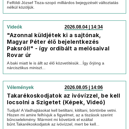
Felföldi József Tisza-szopó milliárdos bejegyzését változtatás
nélkül közöljük.
Videók
2026.08.04 | 14:34
"Azonnal küldjétek ki a sajtónak,
Magyar Péter élő bejelentkezés
Paksról!" - így ordibált a melósaival
Rovar úr
A baki miatt le is állt az élő közvetítésük…Így őrjöng a
nárcisztikus miniszt...
Vélemények
2026.08.05 | 14:06
Takarékoskodjatok az ivóvízzel, be kell
locsolni a Szigetet (Képek, Videó)
Tudjuk! A Vadhajtásokat kell betiltani, kitiltani, börtönbe vetni.
Hiszen mi amire felhívjuk a figyelmet, az a tiszások szerint
bűncselekmény. Mármint mi követünk el ezáltal
bűnt.Takarékoskodjatok az ivóvízzel, mert be kell...