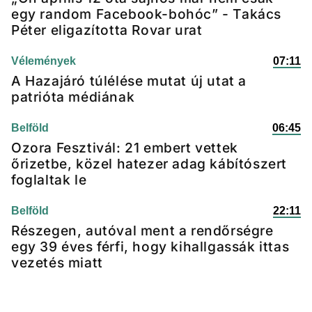
egy random Facebook-bohóc” - Takács
Péter eligazította Rovar urat
Vélemények
07:11
A Hazajáró túlélése mutat új utat a
patrióta médiának
Belföld
06:45
Ozora Fesztivál: 21 embert vettek
őrizetbe, közel hatezer adag kábítószert
foglaltak le
Belföld
22:11
Részegen, autóval ment a rendőrségre
egy 39 éves férfi, hogy kihallgassák ittas
vezetés miatt