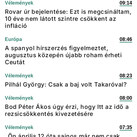
Vélemények
09:14
Rovar úr bejelentése: Ezt is megcsináltam,
10 éve nem látott szintre csökkent az
infláció
Európa
08:46
A spanyol hírszerzés figyelmeztet,
augusztus közepén újabb roham érheti
Ceutát
Vélemények
08:23
Pilhál György: Csak a baj volt Takaróval?
Vélemények
08:00
Bod Péter Ákos úgy érzi, hogy Itt az idő a
rezsicsökkentés kivezetésére
Vélemények
07:35
„Ön április 12 óta sajnos már nem csak