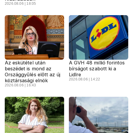
2026.08.06 | 18:05
Az eskütétel után
A GVH 48 millió forintos
beszédet is mond az
bírságot szabott ki a
Országgyűlés előtt az új
Lidlre
2026.08.06 | 14:22
köztársasági elnök
2026.08.06 | 16:43