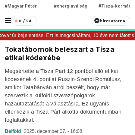
#Magyar Péter
#energiaválság
#Tisza-kormány
0 / 24
hírcsatorna
ar úr bejelentése: Ezt is megcsináltam, 10 éve nem látott szin
Tokatábornok beleszart a Tisza
etikai kódexébe
Megsértette a Tisza Párt 12 pontból álló etikai
kódexének 4. pontját Ruszin-Szendi Romulusz,
amikor Tatabányán arról beszélt, hogy már
szervezik a külföldi szavazópolgárok
hazautaztatását a választásra. Ez ugyanis
ellenkezik a Tisza Párt alkotta dokumentumban
foglaltakkal.
Belföld
2025. december 07. - 16:08