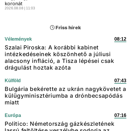
koronát
2026.08.08 | 11:03
Friss hírek
Vélemények
08:12
Szalai Piroska: A korábbi kabinet
intézkedéseinek köszönhető a júliusi
alacsony infláció, a Tisza lépései csak
drágulást hoztak azóta
Külföld
07:43
Bulgária bekérette az ukrán nagykövetet a
külügyminisztériumba a drónbecsapódás
miatt
Európa
07:16
Politico: Németország gázkészletének
lassú feltöltése veszélybe sodorja az