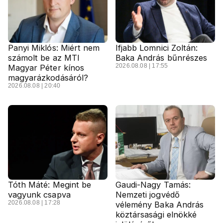
Panyi Miklós: Miért nem
Ifjabb Lomnici Zoltán:
számolt be az MTI
Baka András bűnrészes
2026.08.08 | 17:55
Magyar Péter kínos
magyarázkodásáról?
2026.08.08 | 20:40
Tóth Máté: Megint be
Gaudi-Nagy Tamás:
vagyunk csapva
Nemzeti jogvédő
2026.08.08 | 17:28
vélemény Baka András
köztársasági elnökké