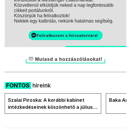
Közvetlenül elküldjük neked a nap legfontosabb
cikkeit portálunkról.
Köszönjük ha feliratkoztok!
Nektek egy kattintás, nekünk hatalmas segítség.
Feliratkozom a hírcsatornára!
Mutasd a hozzászólásokat!
FONTOS
híreink
Szalai Piroska: A korábbi kabinet
Baka Andr
intézkedéseinek köszönhető a júliusi
alacsony infláció, a Tisza lépései csak
drágulást hoztak azóta