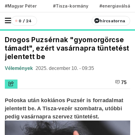
#Magyar Péter
#Tisza-kormány
#energiaválság
0 / 24
hírcsatorna
Drogos Puzsérnak "gyomorgörcse
támadt", ezért vasárnapra tüntetést
jelentett be
Vélemények
2025. december 10. - 09:35
75
Poloska után kokiános Puzsér is forradalmat
jelentett be. A Tisza-vezér szombatra, utóbbi
pedig vasárnapra szervez tüntetést.