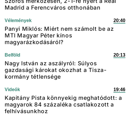
Szoros mérkőzésen, 2-1-re nyert a Real
Madrid a Ferencváros otthonában
Vélemények
20:40
Panyi Miklós: Miért nem számolt be az
MTI Magyar Péter kínos
magyarázkodásáról?
Belföld
20:13
Nagy István az aszályról: Súlyos
gazdasági károkat okozhat a Tisza-
kormány tétlensége
Videók
19:46
Kapitány Pista könnyekig meghatódott: a
magyarok 84 százaléka csatlakozott a
felhívásunkhoz