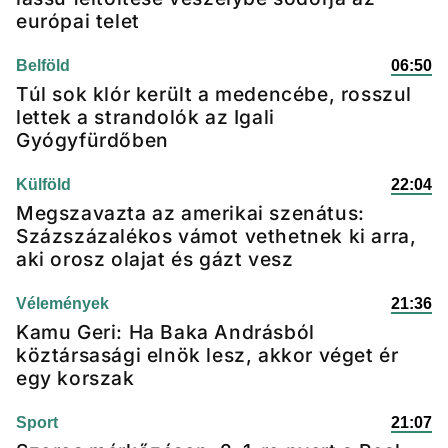
európai telet
Belföld
06:50
Túl sok klór került a medencébe, rosszul
lettek a strandolók az Igali
Gyógyfürdőben
Külföld
22:04
Megszavazta az amerikai szenátus:
Százszázalékos vámot vethetnek ki arra,
aki orosz olajat és gázt vesz
Vélemények
21:36
Kamu Geri: Ha Baka Andrásból
köztársasági elnök lesz, akkor véget ér
egy korszak
Sport
21:07