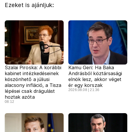
Ezeket is ajánljuk:
Szalai Piroska: A korábbi
Kamu Geri: Ha Baka
kabinet intézkedéseinek
Andrásból köztársasági
köszönhető a júliusi
elnök lesz, akkor véget
alacsony infláció, a Tisza
ér egy korszak
2026.08.08 | 21:36
lépései csak drágulást
hoztak azóta
08:12