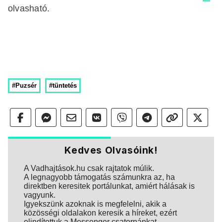
olvasható.
#Puzsér
#tüntetés
Kedves Olvasóink!
A Vadhajtások.hu csak rajtatok múlik.
A legnagyobb támogatás számunkra az, ha
direktben keresitek portálunkat, amiért hálásak is
vagyunk.
Igyekszünk azoknak is megfelelni, akik a
közösségi oldalakon keresik a híreket, ezért
elindítottuk a Messenger csatornánkat.