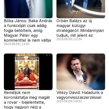
Bóka János: Baka András
Orbán Balázs az új
a funkcióját csak addig
magyar külügyi
fogja betölteni, amíg
stratégiáról: Mindannyian
Magyar Péter egy
tudjuk, mit jelent ez
2026.08.08 | 11:34
kommenttel le nem váltja
2026.08.08 | 14:35
Reméljük nem
Vitézy Dávid: Haladunk a
koronáztatja meg magát
vagyonvisszaszerzéssel
2026.08.08 | 08:51
a rovar - bejelentette,
hogy nagyon nézi a