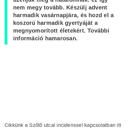
nem megy tovább. Készülj advent
harmadik vasárnapjára, és hozd el a
koszorú harmadik gyertyáját a
megnyomorított életekért. További
információ hamarosan.
Cikkünk a Szőlő utcai incidenssel kapcsolatban
itt