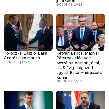
jelöléséről
2026.08.08 | 16:32
Toroczkai László: Baka
Rétvári Bence: Magyar
András alkalmatlan
Péternek elég volt
2026.08.08 | 15:25
beszélnie édesanyjával,
aki 8 évig dolgozott
együtt Baka Andrással a
Kúrián
2026.08.08 | 15:00