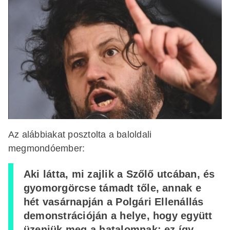
Az alábbiakat posztolta a baloldali
megmondóember:
Aki látta, mi zajlik a Szőlő utcában, és
gyomorgörcse támadt tőle, annak e
hét vasárnapján a Polgári Ellenállás
demonstrációján a helye, hogy együtt
üzenjük meg a hatalomnak: ez így