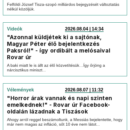
Felföldi József Tisza-szopó milliárdos bejegyzését változtatás
nélkül közöljük.
Videók
2026.08.04 | 14:34
"Azonnal küldjétek ki a sajtónak,
Magyar Péter élő bejelentkezés
Paksról!" - így ordibált a melósaival
Rovar úr
A baki miatt le is állt az élő közvetítésük…Így őrjöng a
nárcisztikus miniszt...
Vélemények
2026.08.07 | 11:32
"Horror árak vannak és napi szinten
emelkednek!" - Rovar úr Facebook-
oldalán lázadnak a Tiszások
Ahogy arról reggel beszámoltunk, a Messiás bejelentette, hogy
már nem magas az infláció, sőt 10 éve nem látot...