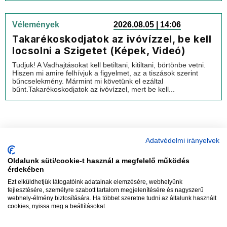
Vélemények
2026.08.05 | 14:06
Takarékoskodjatok az ivóvízzel, be kell
locsolni a Szigetet (Képek, Videó)
Tudjuk! A Vadhajtásokat kell betiltani, kitiltani, börtönbe vetni.
Hiszen mi amire felhívjuk a figyelmet, az a tiszások szerint
bűncselekmény. Mármint mi követünk el ezáltal
bűnt.Takarékoskodjatok az ivóvízzel, mert be kell...
Adatvédelmi irányelvek
Oldalunk süti/cookie-t használ a megfelelő működés
vadhajtások
érdekében
Ezt elküldhetjük látogatóink adatainak elemzésére, webhelyünk
fejlesztésére, személyre szabott tartalom megjelenítésére és nagyszerű
webhely-élmény biztosítására. Ha többet szeretne tudni az általunk használt
Szerkesztőség:
szerk@vadhajtasok.hu
cookies, nyissa meg a beállításokat.
Modi:
moderator@vadhajtasok.hu