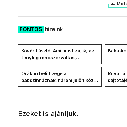
Muta
FONTOS
híreink
Kövér László: Ami most zajlik, az
Baka And
tényleg rendszerváltás,
pontosabban
rendszervisszaváltás
Órákon belül vége a
Rovar úr
bábszínháznak: három jelölt közül
sajtótáj
"választ" ma államfőt a Tisza-
és a Vad
frakció
kialakul
Ezeket is ajánljuk: