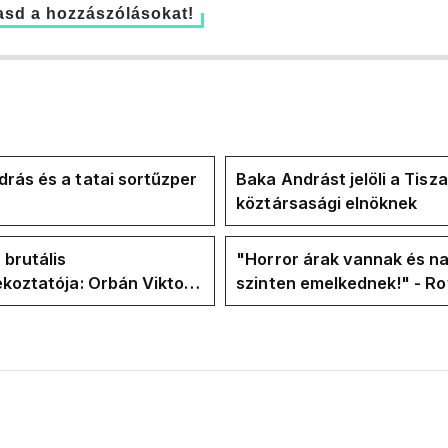
sd a hozzászólásokat!
rás és a tatai sortűzper
Baka Andrást jelöli a Tisza
köztársasági elnöknek
 brutális
"Horror árak vannak és na
ékoztatója: Orbán Viktor
szinten emelkednek!" - Ro
hajtások a felelős a
Facebook-oldalán lázadna
t helyzetért
Tiszások