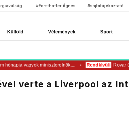
rgiaválság
#Forsthoffer Ágnes
#sajtótájékoztató
Külföld
Vélemények
Sport
napja vagyok miniszterelnök....
Rendkívüli
Rovar úr el
el verte a Liverpool az Int