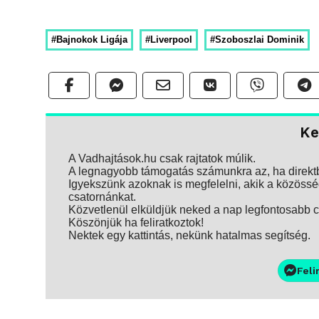
#Bajnokok Ligája
#Liverpool
#Szoboszlai Dominik
Ke
A Vadhajtások.hu csak rajtatok múlik.
A legnagyobb támogatás számunkra az, ha direktbe
Igyekszünk azoknak is megfelelni, akik a közösség
csatornánkat.
Közvetlenül elküldjük neked a nap legfontosabb ci
Köszönjük ha feliratkoztok!
Nektek egy kattintás, nekünk hatalmas segítség.
Feli