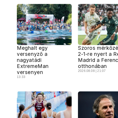
Meghalt egy
Szoros mérkőzé
versenyző a
2-1-re nyert a R
nagyatádi
Madrid a Feren
ExtremeMan
otthonában
versenyen
2026.08.08 | 21:07
13:33