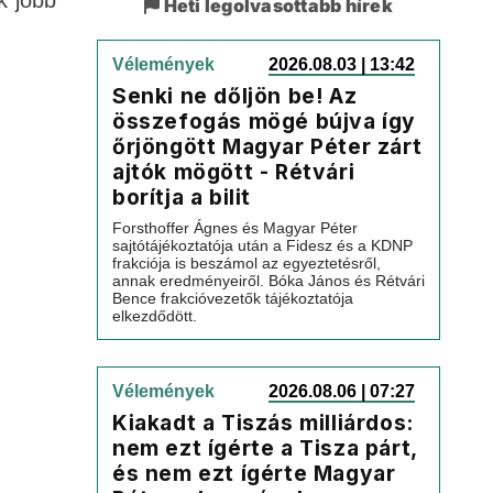
Heti legolvasottabb hírek
Vélemények
2026.08.03 | 13:42
Senki ne dőljön be! Az
összefogás mögé bújva így
őrjöngött Magyar Péter zárt
ajtók mögött - Rétvári
borítja a bilit
Forsthoffer Ágnes és Magyar Péter
sajtótájékoztatója után a Fidesz és a KDNP
frakciója is beszámol az egyeztetésről,
annak eredményeiről. Bóka János és Rétvári
Bence frakcióvezetők tájékoztatója
elkezdődött.
Vélemények
2026.08.06 | 07:27
Kiakadt a Tiszás milliárdos:
nem ezt ígérte a Tisza párt,
és nem ezt ígérte Magyar