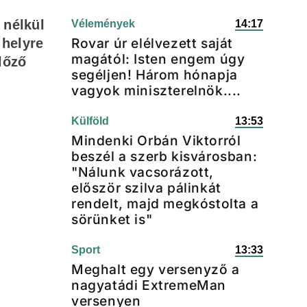
 nélkül
Vélemények
14:17
Rovar úr elélvezett saját
 helyre
magától: Isten engem úgy
lőző
segéljen! Három hónapja
vagyok miniszterelnök....
Külföld
13:53
Mindenki Orbán Viktorról
beszél a szerb kisvárosban:
"Nálunk vacsorázott,
először szilva pálinkát
rendelt, majd megkóstolta a
sörünket is"
Sport
13:33
Meghalt egy versenyző a
nagyatádi ExtremeMan
versenyen