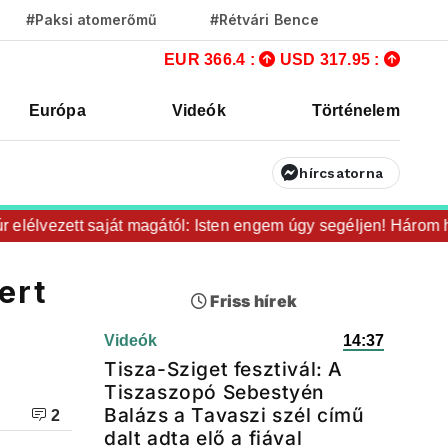
#Paksi atomerőmű
#Rétvári Bence
EUR 366.4 :
USD 317.95 :
Európa
Videók
Történelem
hírcsatorna
élvezett saját magától: Isten engem úgy segéljen! Három hónap
ert
Friss hírek
Videók
14:37
Tisza-Sziget fesztivál: A
Tiszaszopó Sebestyén
Balázs a Tavaszi szél című
2
dalt adta elő a fiával