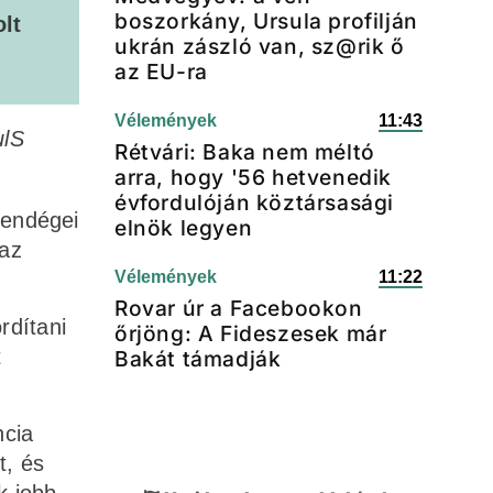
boszorkány, Ursula profilján
lt
ukrán zászló van, sz@rik ő
az EU-ra
Vélemények
11:43
ulS
Rétvári: Baka nem méltó
arra, hogy '56 hetvenedik
évfordulóján köztársasági
 vendégei
elnök legyen
 az
Vélemények
11:22
Rovar úr a Facebookon
rdítani
őrjöng: A Fideszesek már
t
Bakát támadják
ncia
t, és
k jobb