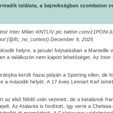
armadik találata, a bajnokságban szombaton vo
nst Inter Milan.
#INTLIV
pic.twitter.com/z1PONrJ
ool (@lfc_no_context)
December 9, 2025
yolcadik helyre, a januári folytatásban a Marseille
n a találkozón nem kapott lehetőséget. Az Inter
nyba került hazai pályán a Sporting ellen, de fo
tte a második helyét. A 17 éves Lennart Karl ismé
t az első félidő után vezetett, de a katalánok fra
elt. Az Atalanta is fordított, így verte a Chelsea-
s tabellát itt megnézheti. A Galatasaray védelméne