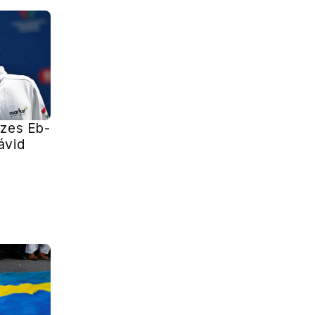
izes Eb-
ávid