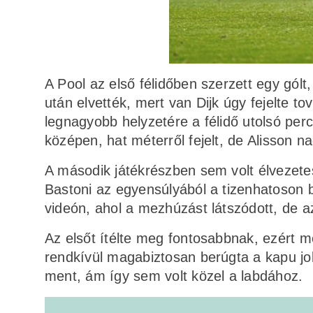
A Pool az első félidőben szerzett egy gólt
után elvették, mert van Dijk úgy fejelte to
legnagyobb helyzetére a félidő utolsó perc
középen, hat méterről fejelt, de Alisson na
A második játékrészben sem volt élvezetes
Bastoni az egyensúlyából a tizenhatoson b
videón, ahol a mezhúzást látszódott, de az
Az elsőt ítélte meg fontosabbnak, ezért me
rendkívül magabiztosan berúgta a kapu j
ment, ám így sem volt közel a labdához.