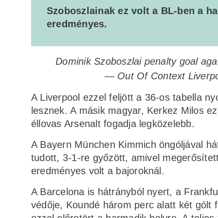
Szoboszlainak ez volt a BL-ben a h
eredményes.
Dominik Szoboszlai penalty goal agai
— Out Of Context Liverp
A Liverpool ezzel feljött a 36-os tabella n
lesznek. A másik magyar, Kerkez Milos eze
éllovas Arsenalt fogadja legközelebb.
A Bayern München Kimmich öngóljával hátrá
tudott, 3-1-re győzött, amivel megerősíte
eredményes volt a bajoroknál.
A Barcelona is hátrányból nyert, a Frankfur
védője, Koundé három perc alatt két gólt fej
ezzel előretört a harmadik helyre. A telje