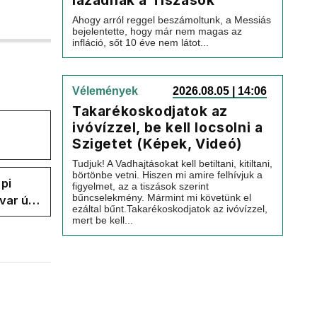
lázadnak a Tiszások
Ahogy arról reggel beszámoltunk, a Messiás
bejelentette, hogy már nem magas az
infláció, sőt 10 éve nem látot...
Vélemények
2026.08.05 | 14:06
Takarékoskodjatok az
ivóvízzel, be kell locsolni a
Szigetet (Képek, Videó)
Tudjuk! A Vadhajtásokat kell betiltani, kitiltani,
börtönbe vetni. Hiszen mi amire felhívjuk a
pi
figyelmet, az a tiszások szerint
bűncselekmény. Mármint mi követünk el
var úr
ezáltal bűnt.Takarékoskodjatok az ivóvízzel,
k a
mert be kell...