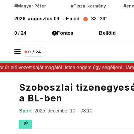
#Magyar Péter
#Tisza-kormány
#ene
2026. augusztus 09.
-
Emod
32°
30°
0 / 24
Fontos
Belföld
0 / 24
 elélvezett saját magától: Isten engem úgy segéljen! Három hó
Szoboszlai tizenegyesév
a BL-ben
Sport
2025. december 10. - 08:10