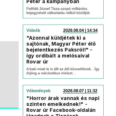
Péter a kampányban
Felföldi József Tisza-szopó milliárdos
bejegyzését változtatás nélkül közöljük.
Videók
2026.08.04 | 14:34
"Azonnal küldjétek ki a
sajtónak, Magyar Péter élő
bejelentkezés Paksról!" -
így ordibált a melósaival
Rovar úr
A baki miatt le is állt az élő közvetítésük…Így
őrjöng a nárcisztikus miniszt...
Vélemények
2026.08.07 | 11:32
"Horror árak vannak és napi
szinten emelkednek!" -
Rovar úr Facebook-oldalán