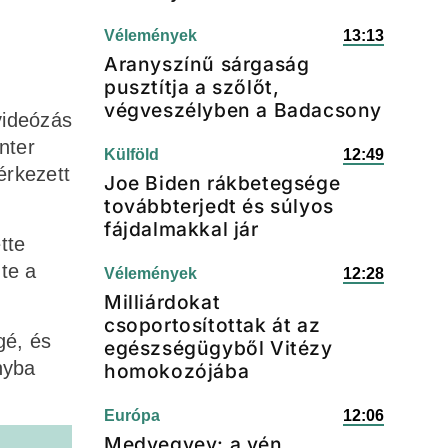
Vélemények
13:13
Aranyszínű sárgaság
pusztítja a szőlőt,
végveszélyben a Badacsony
videózás
nter
Külföld
12:49
érkezett
Joe Biden rákbetegsége
továbbterjedt és súlyos
fájdalmakkal jár
tte
te a
Vélemények
12:28
Milliárdokat
csoportosítottak át az
gé, és
egészségügyből Vitézy
nyba
homokozójába
Európa
12:06
Medvegyev: a vén