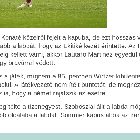
, Konaté közelről fejelt a kapuba, de ezt hosszas 
vább a labdát, hogy az Ekitiké kezét érintette. Az I
éig kellett várni, akkor Lautaro Martinez egyedül 
gy bravúrral védett.
 a játék, mígnem a 85. percben Wirtzet kibillente
elül. A játékvezető nem ítélt büntetőt, de megnéz
 is, hogy a német rájátszik az esetre.
gítélte a tizenegyest. Szoboszlai állt a labda mö
obb oldalába a labdát. Sommer kapus abba az irá