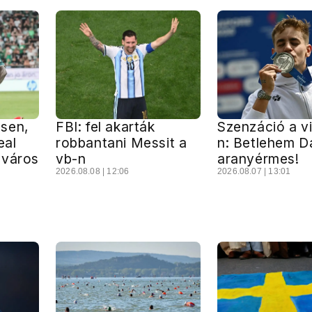
sen,
FBI: fel akarták
Szenzáció a v
eal
robbantani Messit a
n: Betlehem D
cváros
vb-n
aranyérmes!
2026.08.08 | 12:06
2026.08.07 | 13:01