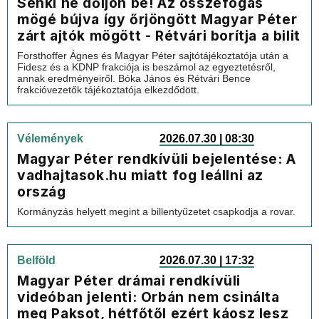
Senki ne dőljön be! Az összefogás
mögé bújva így őrjöngött Magyar Péter
zárt ajtók mögött - Rétvári borítja a bilit
Forsthoffer Ágnes és Magyar Péter sajtótájékoztatója után a
Fidesz és a KDNP frakciója is beszámol az egyeztetésről,
annak eredményeiről. Bóka János és Rétvári Bence
frakcióvezetők tájékoztatója elkezdődött.
Vélemények
2026.07.30 | 08:30
Magyar Péter rendkívüli bejelentése: A
vadhajtasok.hu miatt fog leállni az
ország
Kormányzás helyett megint a billentyűzetet csapkodja a rovar.
Belföld
2026.07.30 | 17:32
Magyar Péter drámai rendkívüli
videóban jelenti: Orbán nem csinálta
meg Paksot, hétfőtől ezért káosz lesz