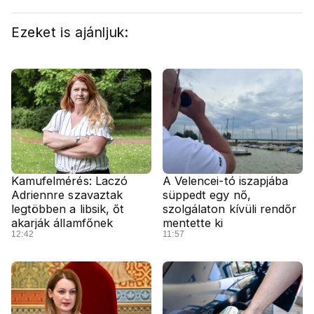
Ezeket is ajánljuk:
Kamufelmérés: Laczó
A Velencei-tó iszapjába
Adriennre szavaztak
süppedt egy nő,
legtöbben a libsik, őt
szolgálaton kívüli rendőr
akarják államfőnek
mentette ki
12:42
11:57