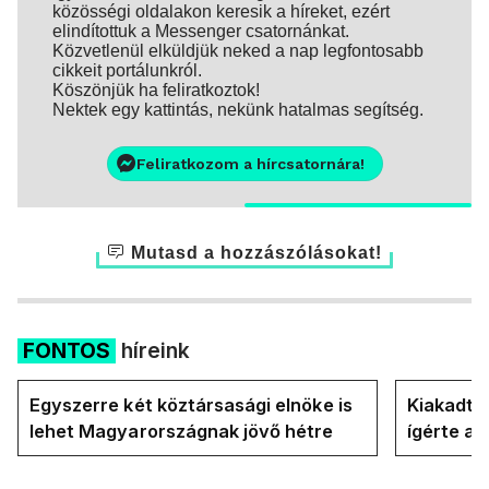
közösségi oldalakon keresik a híreket, ezért
elindítottuk a Messenger csatornánkat.
Közvetlenül elküldjük neked a nap legfontosabb
cikkeit portálunkról.
Köszönjük ha feliratkoztok!
Nektek egy kattintás, nekünk hatalmas segítség.
Feliratkozom a hírcsatornára!
Mutasd a hozzászólásokat!
FONTOS
híreink
Egyszerre két köztársasági elnöke is
Kiakadt a
lehet Magyarországnak jövő hétre
ígérte a 
Magyar P