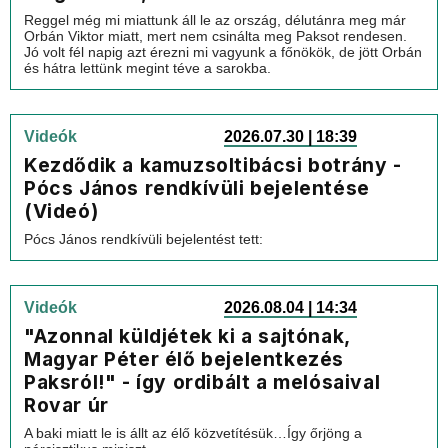
Reggel még mi miattunk áll le az ország, délutánra meg már
Orbán Viktor miatt, mert nem csinálta meg Paksot rendesen.
Jó volt fél napig azt érezni mi vagyunk a főnökök, de jött Orbán
és hátra lettünk megint téve a sarokba.
Videók
2026.07.30 | 18:39
Kezdődik a kamuzsoltibácsi botrány -
Pócs János rendkívüli bejelentése
(Videó)
Pócs János rendkívüli bejelentést tett:
Videók
2026.08.04 | 14:34
"Azonnal küldjétek ki a sajtónak,
Magyar Péter élő bejelentkezés
Paksról!" - így ordibált a melósaival
Rovar úr
A baki miatt le is állt az élő közvetítésük…Így őrjöng a