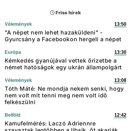
Friss hírek
Vélemények
13:50
"A népet nem lehet hazaküldeni" -
Gyurcsány a Facebookon hergeli a népet
Európa
13:30
Kémkedés gyanújával vettek őrizetbe a
német hatóságok egy ukrán állampolgárt
Vélemények
13:08
Tóth Máté: Ne mondja nekem senki, hogy
nem volt mit tenni meg nem volt idő
felkészülni
Belföld
12:42
Kamufelmérés: Laczó Adriennre
szavaztak legtöbben a libsik, őt akarják