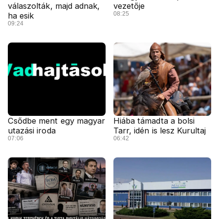
válaszolták, majd adnak,
vezetője
08:25
ha esik
09:24
Csődbe ment egy magyar
Hiába támadta a bolsi
utazási iroda
Tarr, idén is lesz Kurultaj
07:06
06:42