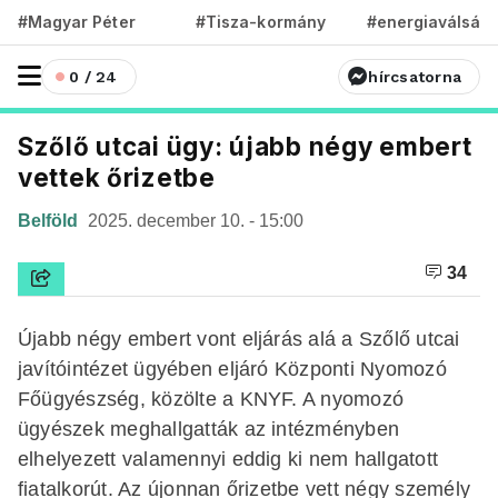
#Magyar Péter
#Tisza-kormány
#energiaválság
0 / 24
hírcsatorna
Szőlő utcai ügy: újabb négy embert
vettek őrizetbe
Belföld
2025. december 10. - 15:00
34
Újabb négy embert vont eljárás alá a Szőlő utcai
javítóintézet ügyében eljáró Központi Nyomozó
Főügyészség, közölte a KNYF. A nyomozó
ügyészek meghallgatták az intézményben
elhelyezett valamennyi eddig ki nem hallgatott
fiatalkorút. Az újonnan őrizetbe vett négy személy