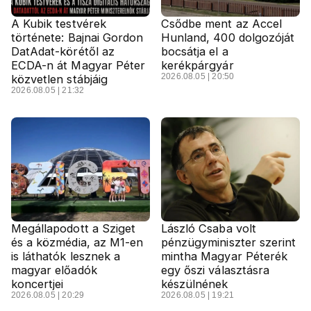
A Kubik testvérek
Csődbe ment az Accel
története: Bajnai Gordon
Hunland, 400 dolgozóját
DatAdat-körétől az
bocsátja el a
ECDA-n át Magyar Péter
kerékpárgyár
2026.08.05 | 20:50
közvetlen stábjáig
2026.08.05 | 21:32
Megállapodott a Sziget
László Csaba volt
és a közmédia, az M1-en
pénzügyminiszter szerint
is láthatók lesznek a
mintha Magyar Péterék
magyar előadók
egy őszi választásra
koncertjei
készülnének
2026.08.05 | 20:29
2026.08.05 | 19:21