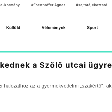
za-kormány
#Forsthoffer Ágnes
#sajtótájékoztató
Külföld
Vélemények
Sport
zkednek a Szőlő utcai ügyr
özi hálózathoz az a gyermekvédelmi „szakértő”, ak