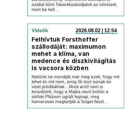
ezáltal bűnt.Takarékoskodjatok az ivóvízzel,
mert be kell...
Videók
2026.08.02 | 12:54
Felhívtuk Forsthoffer
szállodáját: maximumon
mehet a klíma, van
medence és díszkivilágítás
is vacsora közben
Nekünk ne mondják már meg ezek, hogy mit
lehet és mit nem, amíg ők bort isznak és
vizet prédikálnak…Most arról nem is
beszélünk, hogy a Majka nevű bohóc a
siófoki Plázson ugrált tegnap, meg
hamarosan megtartják a Sziget feszt...