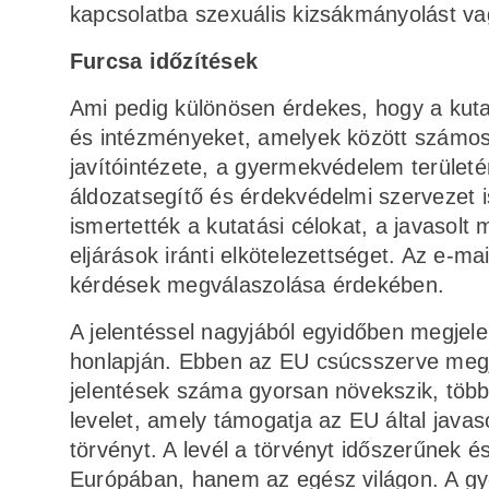
kapcsolatba szexuális kizsákmányolást vag
Furcsa időzítések
Ami pedig különösen érdekes, hogy a kuta
és intézményeket, amelyek között számos
javítóintézete, a gyermekvédelem területén
áldozatsegítő és érdekvédelmi szervezet i
ismertették a kutatási célokat, a javasolt
eljárások iránti elkötelezettséget. Az e-m
kérdések megválaszolása érdekében.
A jelentéssel nagyjából egyidőben megjelen
honlapján. Ebben az EU csúcsszerve megj
jelentések száma gyorsan növekszik, több 
levelet, amely támogatja az EU által java
törvényt. A levél a törvényt időszerűnek 
Európában, hanem az egész világon. A gy