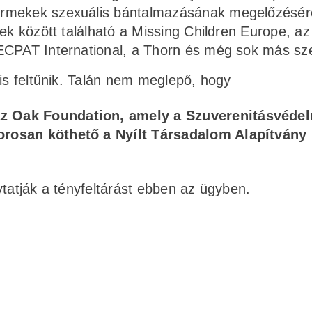
ermekek szexuális bántalmazásának megelőzésér
ek között található a Missing Children Europe, az
ECPAT International, a Thorn és még sok más sz
 is feltűnik. Talán nem meglepő, hogy
 az Oak Foundation, amely a Szuverenitásvéde
zorosan köthető a Nyílt Társadalom Alapítvány
ytatják a tényfeltárást ebben az ügyben.