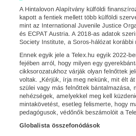
A Hintalovon Alapítvány külföldi finanszí
kapott a fentiek mellett több külföldi szer
mint az International Juvenile Justice Org
és ECPAT Austria. A 2018-as adatok szeri
Society Institute, a Soros-hálózat korább
Ennek egyik jele a Telex.hu egyik 2022-
fejében arról, hogy milyen egy gyerekbán
cikksorozatukhoz várják olyan felnőttek j
voltak. „Kérjük, írja meg nekünk, mit élt 
szülei vagy más felnőttek bántalmazása, m
nehézségek, amelyekkel meg kell küzdenie
mintakövetést, esetleg felismerte, hogy ma
pedagógusok, védőnők beszámolóit a Tele
Globalista összefonódások