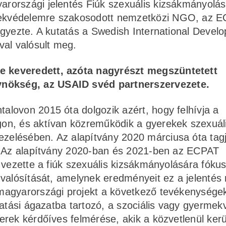
rországi jelentés Fiúk szexuális kizsákmányolá
ekvédelemre szakosodott nemzetközi NGO, az 
egyezte. A kutatás a Swedish International Devel
val valósult meg.
be keveredett, azóta nagyrészt megszüntetett
ynökség, az USAID svéd partnerszervezete.
lovon 2015 óta dolgozik azért, hogy felhívja a
on, és aktívan közreműködik a gyerekek szexuál
elésében. Az alapítvány 2020 márciusa óta tag
k. Az alapítvány 2020-ban és 2021-ben az ECPAT
 vezette a fiúk szexuális kizsákmányolására fókus
valósítását, amelynek eredményeit ez a jelentés r
magyarországi projekt a következő tevékenysége
tatási ágazatba tartozó, a szociális vagy gyermek
erek kérdőíves felmérése, akik a közvetlenül ker