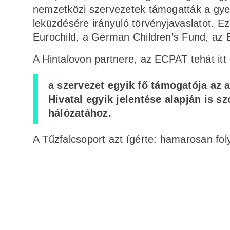
nemzetközi szervezetek támogatták a gy
leküzdésére irányuló törvényjavaslatot. Ez
Eurochild, a German Children’s Fund, az 
A Hintalovon partnere, az ECPAT tehát itt
a szervezet egyik fő támogatója az
Hivatal egyik jelentése alapján is s
hálózatához.
A Tűzfalcsoport azt ígérte: hamarosan fol