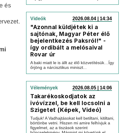
e és
Videók
2026.08.04 | 14:34
ervezet.
"Azonnal küldjétek ki a
sajtónak, Magyar Péter élő
bejelentkezés Paksról!" -
így ordibált a melósaival
lmi
Rovar úr
A baki miatt le is állt az élő közvetítésük…Így
őrjöng a nárcisztikus miniszt...
Vélemények
2026.08.05 | 14:06
Takarékoskodjatok az
ivóvízzel, be kell locsolni a
Szigetet (Képek, Videó)
Tudjuk! A Vadhajtásokat kell betiltani, kitiltani,
börtönbe vetni. Hiszen mi amire felhívjuk a
figyelmet, az a tiszások szerint
bűncselekmény. Mármint mi követünk el