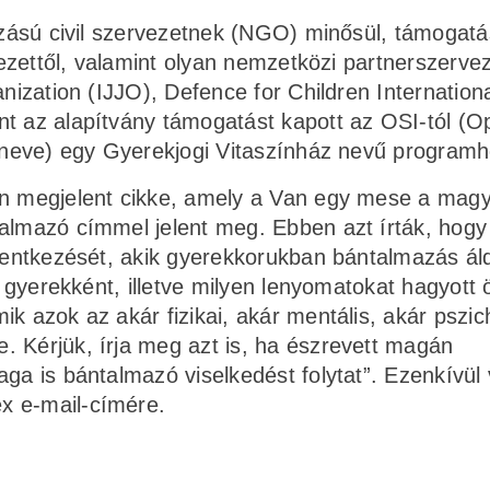
rozású civil szervezetnek (NGO) minősül, támogatá
vezettől, valamint olyan nemzetközi partnerszervez
anization (IJJO), Defence for Children Internation
nt az alapítvány támogatást kapott az OSI-tól (O
i neve) egy Gyerekjogi Vitaszínház nevű programh
ben megjelent cikke, amely a Van egy mese a mag
talmazó címmel jelent meg. Ebben azt írták, hogy
elentkezését, akik gyerekkorukban bántalmazás ál
át gyerekként, illetve milyen lenyomatokat hagyott
ik azok az akár fizikai, akár mentális, akár pszi
. Kérjük, írja meg azt is, ha észrevett magán
ga is bántalmazó viselkedést folytat”. Ezenkívül 
x e-mail-címére.