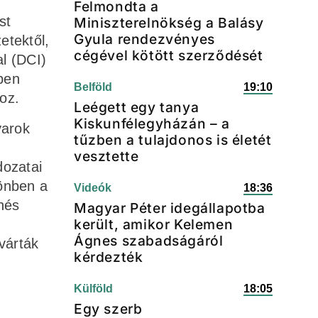
Felmondta a
st
Miniszterelnökség a Balásy
Gyula rendezvényes
etektől,
cégével kötött szerződését
al (DCI)
pen
Belföld
19:10
oz.
Leégett egy tanya
Kiskunfélegyházán – a
yarok
tűzben a tulajdonos is életét
vesztette
dozatai
 önben a
Videók
18:36
chés
Magyar Péter idegállapotba
került, amikor Kelemen
Ágnes szabadságáról
várták
kérdezték
Külföld
18:05
Egy szerb