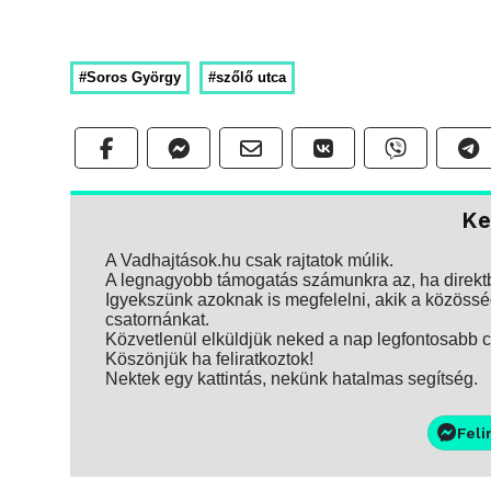
#Soros György
#szőlő utca
Ke
A Vadhajtások.hu csak rajtatok múlik.
A legnagyobb támogatás számunkra az, ha direktbe
Igyekszünk azoknak is megfelelni, akik a közösség
csatornánkat.
Közvetlenül elküldjük neked a nap legfontosabb ci
Köszönjük ha feliratkoztok!
Nektek egy kattintás, nekünk hatalmas segítség.
Feli