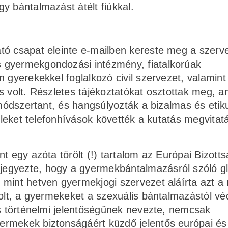
y bántalmazást átélt fiúkkal.
tó csapat eleinte e-mailben kereste meg a szerv
 gyermekgondozási intézmény, fiatalkorúak
 gyerekekkel foglalkozó civil szervezet, valamint
s volt. Részletes tájékoztatókat osztottak meg, 
 módszertant, és hangsúlyozták a bizalmas és etik
aileket telefonhívások követték a kutatás megvitat
t egy azóta törölt (!) tartalom az Európai Bizott
egyezte, hogy a gyermekbántalmazásról szóló gl
mint hetven gyermekjogi szervezet aláírta azt a n
solt, a gyermekeket a szexuális bántalmazástól vé
és történelmi jelentőségűnek nevezte, nemcsak
ermekek biztonságáért küzdő jelentős európai és