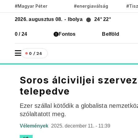
#Magyar Péter
#energiaválság
#Tis
2026. augusztus 08.
-
Ibolya
24°
22°
0 / 24
Fontos
Belföld
0 / 24
Soros álciviljei szerve
telepedve
Ezer szállal kötődik a globalista nemzetk
szólaltatott meg.
Vélemények
2025. december 11. - 11:39