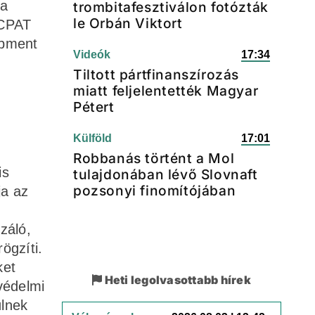
sa
trombitafesztiválon fotózták
le Orbán Viktort
ECPAT
opment
Videók
17:34
Tiltott pártfinanszírozás
miatt feljelentették Magyar
Pétert
Külföld
17:01
Robbanás történt a Mol
is
tulajdonában lévő Slovnaft
pozsonyi finomítójában
ja az
záló,
ögzíti.
ket
Heti legolvasottabb hírek
védelmi
ülnek