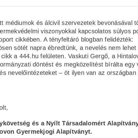
ozott médiumok és álcivil szervezetek bevonásával t
rmekvédelmi viszonyokkal kapcsolatos súlyos pol
ort cikkében. A tényfeltáró blogban felidézték:
sen sötét napra ébredtünk, a nevelés nem lehet
 cikk a 444.hu felületen. Vaskuti Gergő, a Hintal
ormányzati döntést és megközelítést bírálta egy 
 és nevelőintézeteket – öt ilyen van az országban
lt,
ykövetség és a Nyílt Társadalomért Alapítvány
lovon Gyermekjogi Alapítványt.