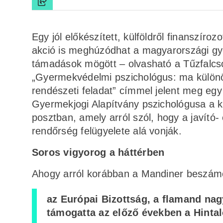
Egy jól előkészített, külföldről finanszír
akció is meghúzódhat a magyarországi gye
támadások mögött – olvasható a Tűzfalcsop
„Gyermekvédelmi pszichológus: ma különö
rendészeti feladat” címmel jelent meg egy
Gyermekjogi Alapítvány pszichológusa a k
posztban, amely arról szól, hogy a javító-
rendőrség felügyelete alá vonják.
Soros vigyorog a háttérben
Ahogy arról korábban a Mandiner beszámo
az Európai Bizottság, a flamand nag
támogatta az előző években a Hinta