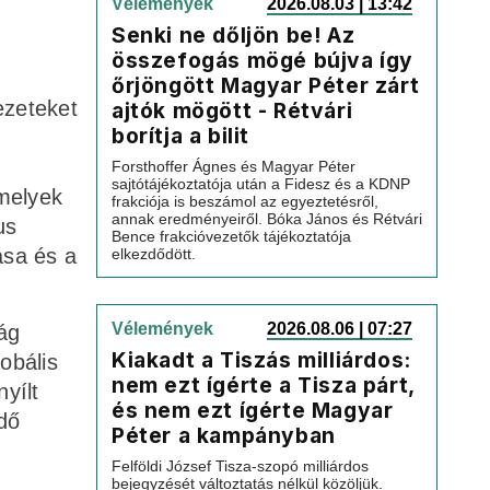
Vélemények
2026.08.03 | 13:42
Senki ne dőljön be! Az
összefogás mögé bújva így
őrjöngött Magyar Péter zárt
ezeteket
ajtók mögött - Rétvári
borítja a bilit
Forsthoffer Ágnes és Magyar Péter
sajtótájékoztatója után a Fidesz és a KDNP
amelyek
frakciója is beszámol az egyeztetésről,
annak eredményeiről. Bóka János és Rétvári
us
Bence frakcióvezetők tájékoztatója
ása és a
elkezdődött.
Vélemények
2026.08.06 | 07:27
ság
Kiakadt a Tiszás milliárdos:
obális
nem ezt ígérte a Tisza párt,
yílt
és nem ezt ígérte Magyar
dő
Péter a kampányban
Felföldi József Tisza-szopó milliárdos
bejegyzését változtatás nélkül közöljük.