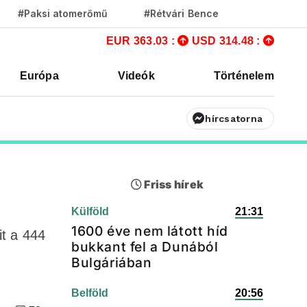
#Paksi atomerőmű
#Rétvári Bence
EUR 363.03 :
USD 314.48 :
Európa
Videók
Történelem
hírcsatorna
e
Friss hírek
Külföld
21:31
1600 éve nem látott híd
it a 444
bukkant fel a Dunából
Bulgáriában
Belföld
20:56