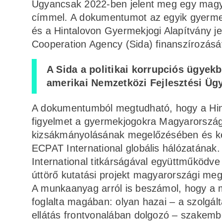
Ugyancsak 2022-ben jelent meg egy magya
címmel. A dokumentumot az egyik gyerm
és a Hintalovon Gyermekjogi Alapítvány j
Cooperation Agency (Sida) finanszírozásá
A Sida a politikai korrupciós ügyek
amerikai Nemzetközi Fejlesztési Üg
A dokumentumból megtudható, hogy a Hinta
figyelmet a gyermekjogokra Magyarország
kizsákmányolásának megelőzésében és kez
ECPAT International globális hálózatána
International titkárságával együttműködve
úttörő kutatási projekt magyarországi meg
A munkaanyag arról is beszámol, hogy a 
foglalta magában: olyan hazai – a szolgál
ellátás frontvonalában dolgozó – szakemb