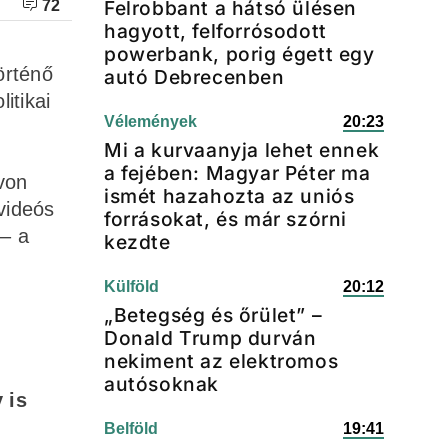
Felrobbant a hátsó ülésen
72
hagyott, felforrósodott
powerbank, porig égett egy
örténő
autó Debrecenben
itikai
Vélemények
20:23
Mi a kurvaanyja lehet ennek
a fejében: Magyar Péter ma
ovon
ismét hazahozta az uniós
videós
forrásokat, és már szórni
 – a
kezdte
Külföld
20:12
„Betegség és őrület” –
Donald Trump durván
nekiment az elektromos
autósoknak
 is
Belföld
19:41