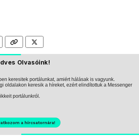
dves Olvasóink!
n keresitek portálunkat, amiért hálásak is vagyunk.
i oldalakon keresik a híreket, ezért elindítottuk a Messenger
kkeit portálunkról.
ratkozom a hírcsatornára!