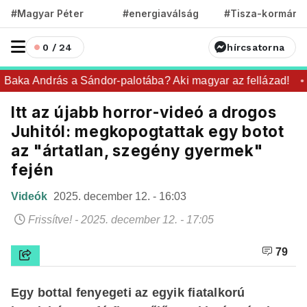
#Magyar Péter
#energiaválság
#Tisza-kormány
0 / 24
hírcsatorna
Baka András a Sándor-palotába? Aki magyar az fellázad!
Itt az újabb horror-videó a drogos
Juhitól: megkopogtattak egy botot
az "ártatlan, szegény gyermek"
fején
Videók
2025. december 12. - 16:03
Frissítve! - 2025. december 12. - 17:05
79
Egy bottal fenyegeti az egyik fiatalkorú