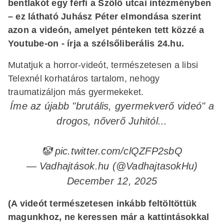
bentlakót egy férfi a Szőlő utcai intézményben
– ez látható Juhász Péter elmondása szerint
azon a videón, amelyet pénteken tett közzé a
Youtube-on - írja a szélsőliberális 24.hu.
Mutatjuk a horror-videót, természetesen a libsi
Telexnél korhatáros tartalom, nehogy
traumatizáljon más gyermekeket.
Íme az újabb "brutális, gyermekverő videó" a
drogos, nőverő Juhitól...
🤡
pic.twitter.com/clQZFP2sbQ
— Vadhajtások.hu (@VadhajtasokHu)
December 12, 2025
(A videót természetesen inkább feltöltöttük
magunkhoz, ne keressen már a kattintásokkal