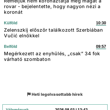
Reméljük nem koronáztatja meg magát a
rovar - bejelentette, hogy nagyon nézi a
koronát
Külföld
10:30
Zelenszkij először találkozott Szerbiában
Vučić elnökkel
Belföld
09:57
Megérkezett az enyhülés, „csak” 34 fok
várható szombaton
Heti legolvasottabb hírek
Vélemények
2026.08.03 | 13:42