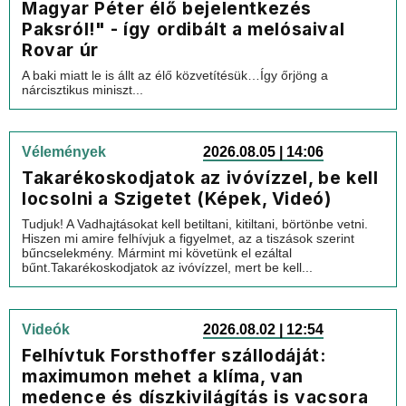
Magyar Péter élő bejelentkezés
Paksról!" - így ordibált a melósaival
Rovar úr
A baki miatt le is állt az élő közvetítésük…Így őrjöng a
nárcisztikus miniszt...
Vélemények
2026.08.05 | 14:06
Takarékoskodjatok az ivóvízzel, be kell
locsolni a Szigetet (Képek, Videó)
Tudjuk! A Vadhajtásokat kell betiltani, kitiltani, börtönbe vetni.
Hiszen mi amire felhívjuk a figyelmet, az a tiszások szerint
bűncselekmény. Mármint mi követünk el ezáltal
bűnt.Takarékoskodjatok az ivóvízzel, mert be kell...
Videók
2026.08.02 | 12:54
Felhívtuk Forsthoffer szállodáját:
maximumon mehet a klíma, van
medence és díszkivilágítás is vacsora