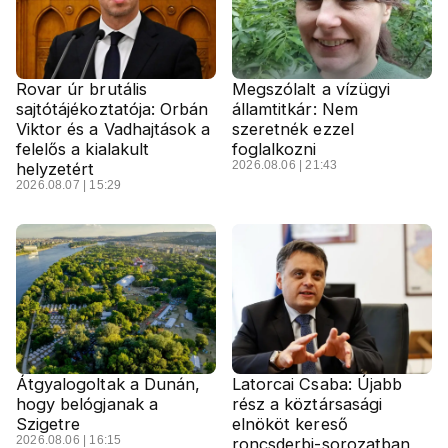
Rovar úr brutális
Megszólalt a vízügyi
sajtótájékoztatója: Orbán
államtitkár: Nem
Viktor és a Vadhajtások a
szeretnék ezzel
felelős a kialakult
foglalkozni
2026.08.06 | 21:43
helyzetért
2026.08.07 | 15:29
Átgyalogoltak a Dunán,
Latorcai Csaba: Újabb
hogy belógjanak a
rész a köztársasági
Szigetre
elnököt kereső
2026.08.06 | 16:15
roncsderbi-sorozatban