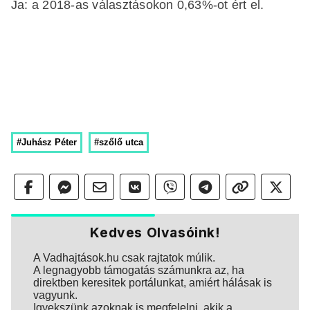
Ja: a 2018-as választásokon 0,63%-ot ért el.
#Juhász Péter
#szőlő utca
Kedves Olvasóink!
A Vadhajtások.hu csak rajtatok múlik.
A legnagyobb támogatás számunkra az, ha
direktben keresitek portálunkat, amiért hálásak is
vagyunk.
Igyekszünk azoknak is megfelelni, akik a