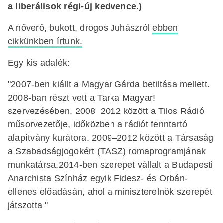
a liberálisok régi-új kedvence.)
A nőverő, bukott, drogos Juhászról
ebben
cikkünkben írtunk.
Egy kis adalék:
"2007-ben kiállt a Magyar Gárda betiltása mellett.
2008-ban részt vett a Tarka Magyar!
szervezésében. 2008–2012 között a Tilos Rádió
műsorvezetője, időközben a rádiót fenntartó
alapítvány kurátora. 2009–2012 között a Társaság
a Szabadságjogokért (TASZ) romaprogramjának
munkatársa.2014-ben szerepet vállalt a Budapesti
Anarchista Színház egyik Fidesz- és Orbán-
ellenes előadásán, ahol a miniszterelnök szerepét
játszotta "