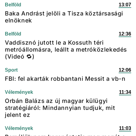
Belföld
13:07
Baka Andrást jelöli a Tisza köztársasági
elnöknek
Belföld
12:36
Vaddisznó jutott le a Kossuth téri
metróállomásra, leállt a metróközlekedés
(Videó 🔁)
Sport
12:06
FBI: fel akarták robbantani Messit a vb-n
Vélemények
11:34
Orbán Balázs az új magyar külügyi
stratégiáról: Mindannyian tudjuk, mit
jelent ez
Vélemények
11:03