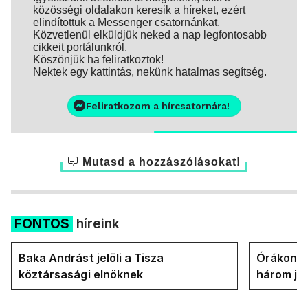
közösségi oldalakon keresik a híreket, ezért
elindítottuk a Messenger csatornánkat.
Közvetlenül elküldjük neked a nap legfontosabb
cikkeit portálunkról.
Köszönjük ha feliratkoztok!
Nektek egy kattintás, nekünk hatalmas segítség.
Feliratkozom a hírcsatornára!
Mutasd a hozzászólásokat!
FONTOS
híreink
Baka Andrást jelöli a Tisza
Órákon b
köztársasági elnöknek
három jel
államfőt 