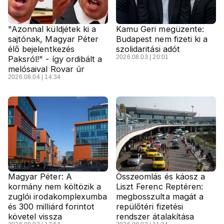
"Azonnal küldjétek ki a
Kamu Geri megüzente:
sajtónak, Magyar Péter
Budapest nem fizeti ki a
élő bejelentkezés
szolidaritási adót
2026.08.03 | 20:01
Paksról!" - így ordibált a
melósaival Rovar úr
2026.08.04 | 14:34
Magyar Péter: A
Összeomlás és káosz a
kormány nem költözik a
Liszt Ferenc Reptéren:
zuglói irodakomplexumba
megbosszulta magát a
és 300 milliárd forintot
repülőtéri fizetési
követel vissza
rendszer átalakítása