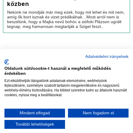
közben
Nekünk ne mondják már meg ezek, hogy mit lehet és mit nem,
amíg ők bort isznak és vizet prédikálnak…Most arról nem is
beszélünk, hogy a Majka nevű bohóc a siófoki Plázson ugrált
tegnap, meg hamarosan megtartják a Sziget feszt...
Adatvédelmi irányelvek
Oldalunk süti/cookie-t használ a megfelelő működés
vadhajtások
érdekében
Ezt elküldhetjük látogatóink adatainak elemzésére, webhelyünk
fejlesztésére, személyre szabott tartalom megjelenítésére és nagyszerű
webhely-élmény biztosítására. Ha többet szeretne tudni az általunk használt
Szerkesztőség:
szerk@vadhajtasok.hu
cookies, nyissa meg a beállításokat.
Modi:
moderator@vadhajtasok.hu
Adatvédelem
Impresszum
Szerzői jogok
Mindent elfogad
Nem fogadom el
2018 Vadhajtások.hu
További lehetőségek