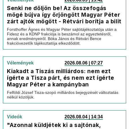
Senki ne dőljön be! Az összefogás
mögé bújva így őrjöngött Magyar Péter
zárt ajtók mögött - Rétvári borítja a bilit
Forsthoffer Ágnes és Magyar Péter sajtótájékoztatója után a
Fidesz és a KDNP frakciója is beszámol az egyeztetésről,
annak eredményeiről. Bóka János és Rétvári Bence
frakcióvezetők tájékoztatója elkezdődött.
Vélemények
2026.08.06 | 07:27
Kiakadt a Tiszás milliárdos: nem ezt
ígérte a Tisza párt, és nem ezt ígérte
Magyar Péter a kampányban
Felföldi József Tisza-szopó milliárdos bejegyzését változtatás
nélkül közöljük.
Videók
2026.08.04 | 14:34
"Azonnal küldjétek ki a sajtónak,