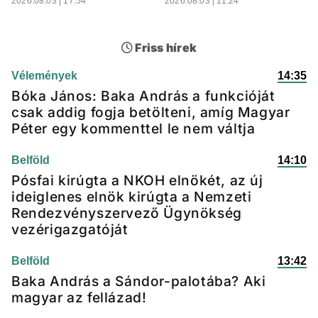
2026.08.03 | 17:54
2026.08.03 | 11:24
Friss hírek
Vélemények
14:35
Bóka János: Baka András a funkcióját
csak addig fogja betölteni, amíg Magyar
Péter egy kommenttel le nem váltja
Belföld
14:10
Pósfai kirúgta a NKOH elnökét, az új
ideiglenes elnök kirúgta a Nemzeti
Rendezvényszervező Ügynökség
vezérigazgatóját
Belföld
13:42
Baka András a Sándor-palotába? Aki
magyar az fellázad!