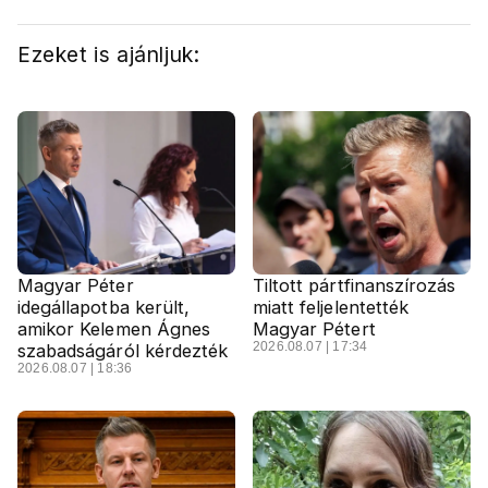
Ezeket is ajánljuk:
Magyar Péter
Tiltott pártfinanszírozás
idegállapotba került,
miatt feljelentették
amikor Kelemen Ágnes
Magyar Pétert
2026.08.07 | 17:34
szabadságáról kérdezték
2026.08.07 | 18:36