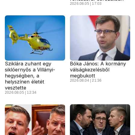
2026.08.05 | 17:03
Sziklára zuhant egy
Bóka János: A kormány
siklóernyős a Villányi-
válságkezelésből
hegységben, a
megbukott
2026.08.04 | 21:36
helyszínen életét
vesztette
2026.08.05 | 12:34