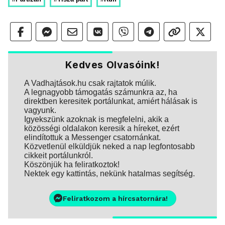
Kedves Olvasóink!
A Vadhajtások.hu csak rajtatok múlik.
A legnagyobb támogatás számunkra az, ha
direktben keresitek portálunkat, amiért hálásak is
vagyunk.
Igyekszünk azoknak is megfelelni, akik a
közösségi oldalakon keresik a híreket, ezért
elindítottuk a Messenger csatornánkat.
Közvetlenül elküldjük neked a nap legfontosabb
cikkeit portálunkról.
Köszönjük ha feliratkoztok!
Nektek egy kattintás, nekünk hatalmas segítség.
Feliratkozom a hírcsatornára!