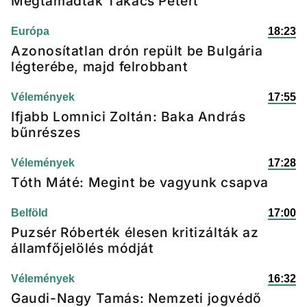
Megtámadták Takács Pétert
Európa
18:23
Azonosítatlan drón repült be Bulgária
légterébe, majd felrobbant
Vélemények
17:55
Ifjabb Lomnici Zoltán: Baka András
bűnrészes
Vélemények
17:28
Tóth Máté: Megint be vagyunk csapva
Belföld
17:00
Puzsér Róberték élesen kritizálták az
államfőjelölés módját
Vélemények
16:32
Gaudi-Nagy Tamás: Nemzeti jogvédő