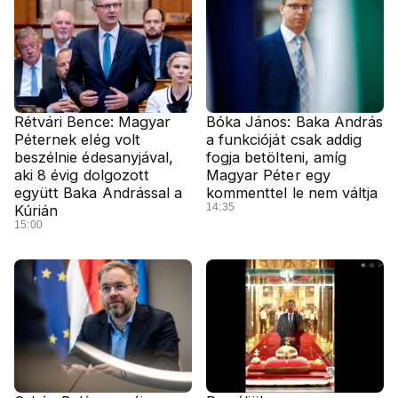
Rétvári Bence: Magyar
Bóka János: Baka András
Péternek elég volt
a funkcióját csak addig
beszélnie édesanyjával,
fogja betölteni, amíg
aki 8 évig dolgozott
Magyar Péter egy
együtt Baka Andrással a
kommenttel le nem váltja
14:35
Kúrián
15:00