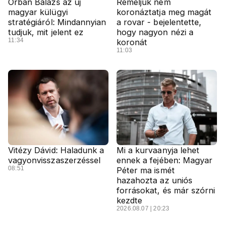
Orbán Balázs az új
Reméljük nem
magyar külügyi
koronáztatja meg magát
stratégiáról: Mindannyian
a rovar - bejelentette,
tudjuk, mit jelent ez
hogy nagyon nézi a
11:34
koronát
11:03
Vitézy Dávid: Haladunk a
Mi a kurvaanyja lehet
vagyonvisszaszerzéssel
ennek a fejében: Magyar
08:51
Péter ma ismét
hazahozta az uniós
forrásokat, és már szórni
kezdte
2026.08.07 | 20:23