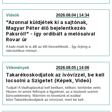
Videók
2026.08.04 | 14:34
"Azonnal küldjétek ki a sajtónak,
Magyar Péter élő bejelentkezés
Paksról!" - így ordibált a melósaival
Rovar úr
A baki miatt le is állt az élő közvetítésük…Így őrjöng a
nárcisztikus miniszt...
Vélemények
2026.08.05 | 14:06
Takarékoskodjatok az ivóvízzel, be kell
locsolni a Szigetet (Képek, Videó)
Tudjuk! A Vadhajtásokat kell betiltani, kitiltani, börtönbe vetni.
Hiszen mi amire felhívjuk a figyelmet, az a tiszások szerint
bűncselekmény. Mármint mi követünk el ezáltal
bűnt.Takarékoskodjatok az ivóvízzel, mert be kell...