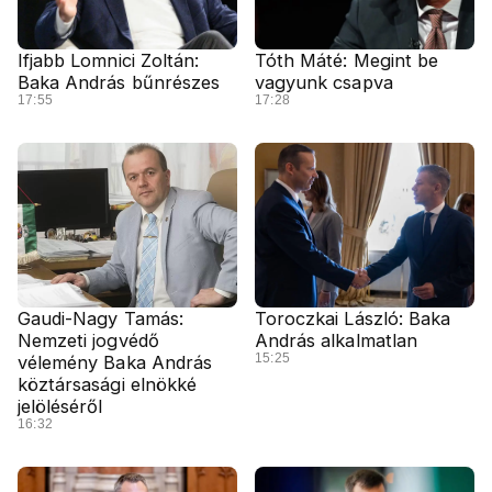
Ifjabb Lomnici Zoltán:
Tóth Máté: Megint be
Baka András bűnrészes
vagyunk csapva
17:55
17:28
Gaudi-Nagy Tamás:
Toroczkai László: Baka
Nemzeti jogvédő
András alkalmatlan
15:25
vélemény Baka András
köztársasági elnökké
jelöléséről
16:32