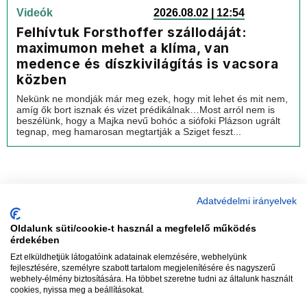
Videók
2026.08.02 | 12:54
Felhívtuk Forsthoffer szállodáját:
maximumon mehet a klíma, van
medence és díszkivilágítás is vacsora
közben
Nekünk ne mondják már meg ezek, hogy mit lehet és mit nem,
amíg ők bort isznak és vizet prédikálnak…Most arról nem is
beszélünk, hogy a Majka nevű bohóc a siófoki Plázson ugrált
tegnap, meg hamarosan megtartják a Sziget feszt...
Adatvédelmi irányelvek
Oldalunk süti/cookie-t használ a megfelelő működés
vadhajtások
érdekében
Ezt elküldhetjük látogatóink adatainak elemzésére, webhelyünk
fejlesztésére, személyre szabott tartalom megjelenítésére és nagyszerű
webhely-élmény biztosítására. Ha többet szeretne tudni az általunk használt
Szerkesztőség:
szerk@vadhajtasok.hu
cookies, nyissa meg a beállításokat.
Modi:
moderator@vadhajtasok.hu