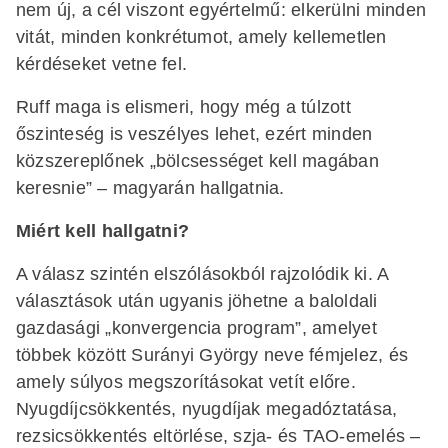
nem új, a cél viszont egyértelmű: elkerülni minden
vitát, minden konkrétumot, amely kellemetlen
kérdéseket vetne fel.
Ruff maga is elismeri, hogy még a túlzott
őszinteség is veszélyes lehet, ezért minden
közszereplőnek „bölcsességet kell magában
keresnie” – magyarán hallgatnia.
Miért kell hallgatni?
A válasz szintén elszólásokból rajzolódik ki. A
választások után ugyanis jöhetne a baloldali
gazdasági „konvergencia program”, amelyet
többek között Surányi György neve fémjelez, és
amely súlyos megszorításokat vetít előre.
Nyugdíjcsökkentés, nyugdíjak megadóztatása,
rezsicsökkentés eltörlése, szja- és TAO-emelés –