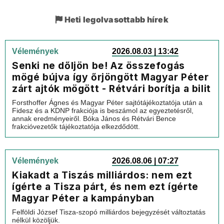
Heti legolvasottabb hírek
Vélemények
2026.08.03 | 13:42
Senki ne dőljön be! Az összefogás
mögé bújva így őrjöngött Magyar Péter
zárt ajtók mögött - Rétvári borítja a bilit
Forsthoffer Ágnes és Magyar Péter sajtótájékoztatója után a
Fidesz és a KDNP frakciója is beszámol az egyeztetésről,
annak eredményeiről. Bóka János és Rétvári Bence
frakcióvezetők tájékoztatója elkezdődött.
Vélemények
2026.08.06 | 07:27
Kiakadt a Tiszás milliárdos: nem ezt
ígérte a Tisza párt, és nem ezt ígérte
Magyar Péter a kampányban
Felföldi József Tisza-szopó milliárdos bejegyzését változtatás
nélkül közöljük.