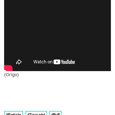
(Origo)
#Partizán
#Tisza párt
#Ruff