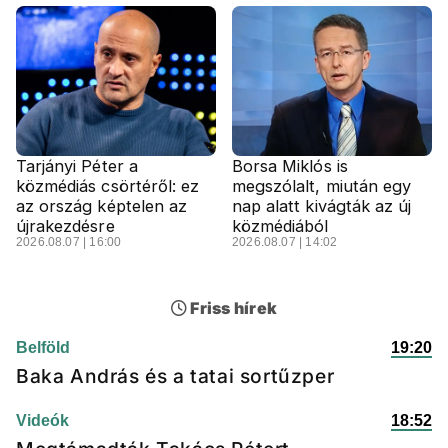
Tarjányi Péter a
Borsa Miklós is
közmédiás csörtéről: ez
megszólalt, miután egy
az ország képtelen az
nap alatt kivágták az új
újrakezdésre
közmédiából
2026.08.07 | 16:00
2026.08.07 | 14:02
Friss hírek
Belföld
19:20
Baka András és a tatai sortűzper
Videók
18:52