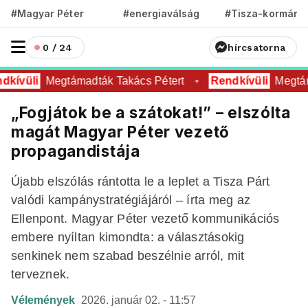
#Magyar Péter
#energiaválság
#Tisza-kormány
0 / 24
hírcsatorna
kívüli
Megtámadták Takács Pétert
Rendkívüli
Megtám
„Fogjátok be a szátokat!” – elszólta
magát Magyar Péter vezető
propagandistája
Újabb elszólás rántotta le a leplet a Tisza Párt
valódi kampánystratégiájáról – írta meg az
Ellenpont. Magyar Péter vezető kommunikációs
embere nyíltan kimondta: a választásokig
senkinek nem szabad beszélnie arról, mit
terveznek.
Vélemények
2026. január 02. - 11:57