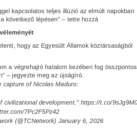
gel kapcsolatos teljes illúzió az elmúlt napokban
 a következő lépésen” – tette hozzá
 véleményét
jelenti, hogy az Egyesült Államok köztársaságból
alom a végrehajtó hatalom kezében fog összpontosu
” – jegyezte meg az újságíró.
e capture of Nicolas Maduro:
of civilizational development.”
https://t.co/9sJg9
itter.com/7Pc2F5Pz42
twork (@TCNetwork)
January 6, 2026