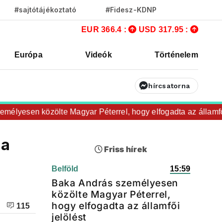
#sajtótájékoztató
#Fidesz-KDNP
EUR 366.4 :
USD 317.95 :
Európa
Videók
Történelem
hírcsatorna
esen közölte Magyar Péterrel, hogy elfogadta az államfői je
ra
Friss hírek
Belföld
15:59
Baka András személyesen
közölte Magyar Péterrel,
hogy elfogadta az államfői
115
jelölést