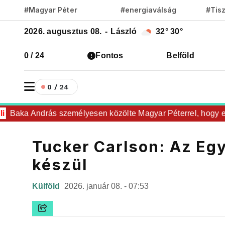
#Magyar Péter
#energiaválság
#Tis
2026. augusztus 08.
-
László
32°
30°
0 / 24
Fontos
Belföld
0 / 24
aka András személyesen közölte Magyar Péterrel, hogy elfoga
Tucker Carlson: Az Egy
készül
Külföld
2026. január 08. - 07:53