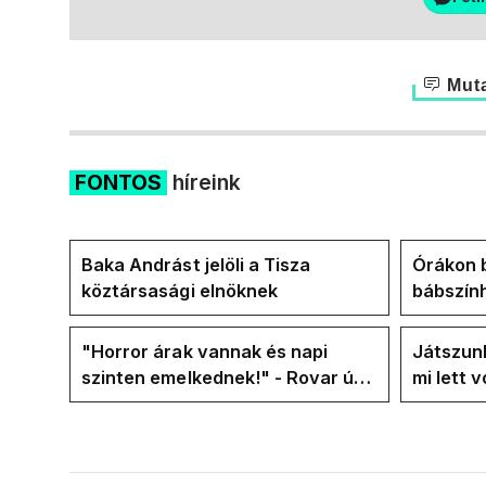
Muta
FONTOS
híreink
Baka Andrást jelöli a Tisza
Órákon b
köztársasági elnöknek
bábszính
"választ
frakció
"Horror árak vannak és napi
Játszunk
szinten emelkednek!" - Rovar úr
mi lett 
Facebook-oldalán lázadnak a
rezsicsö
Tiszások