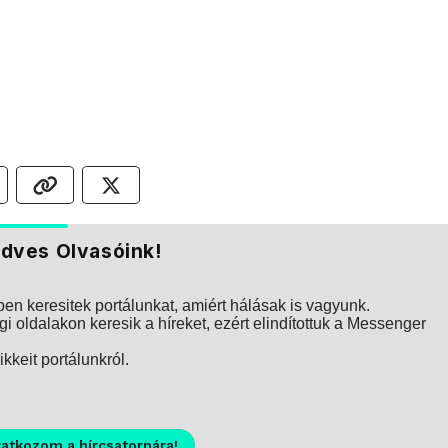
dves Olvasóink!
n keresitek portálunkat, amiért hálásak is vagyunk.
i oldalakon keresik a híreket, ezért elindítottuk a Messenger
kkeit portálunkról.
ratkozom a hírcsatornára!