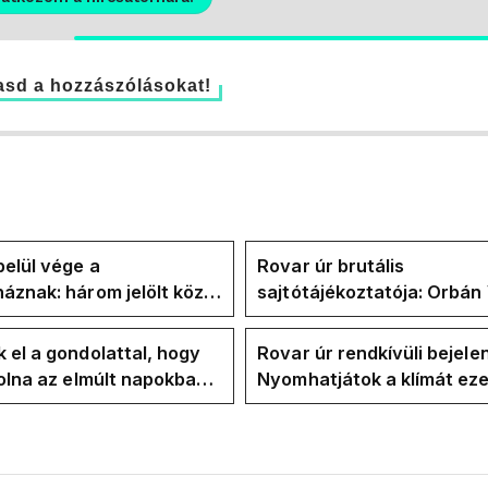
sd a hozzászólásokat!
elül vége a
Rovar úr brutális
áznak: három jelölt közül
sajtótájékoztatója: Orbán 
" ma államfőt a Tisza-
és a Vadhajtások a felelős
kialakult helyzetért
 el a gondolattal, hogy
Rovar úr rendkívüli bejele
volna az elmúlt napokban
Nyomhatjátok a klímát ezer
kkentés nélkül
hűtőket letekerhetitek, v
energiaválságnak