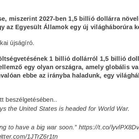
 miszerint 2027-ben 1,5 billió dollárra növel
ogy az Egyesült Államok egy új világháborúra k
kai újságíró.
tségvetésének 1 billió dollárról 1,5 billió dol
jellemző egy olyan országra, amely globális v
ánvalóan ebbe az irányba haladunk, egy világh
tt beszélgetésében..
 the United States is headed for World War.
ing to have a big war soon.”
https://t.co/lyvlPX8D
witter.com/1JTrZ6r1tn