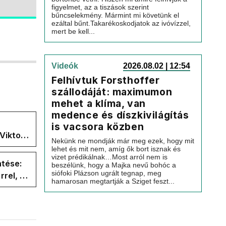
figyelmet, az a tiszások szerint
bűncselekmény. Mármint mi követünk el
ezáltal bűnt.Takarékoskodjatok az ivóvízzel,
mert be kell...
Videók
2026.08.02 | 12:54
Felhívtuk Forsthoffer
szállodáját: maximumon
mehet a klíma, van
medence és díszkivilágítás
is vacsora közben
Viktor
Nekünk ne mondják már meg ezek, hogy mit
 a
lehet és mit nem, amíg ők bort isznak és
vizet prédikálnak…Most arról nem is
ntése:
beszélünk, hogy a Majka nevű bohóc a
siófoki Plázson ugrált tegnap, meg
rel, a
hamarosan megtartják a Sziget feszt...
ége az