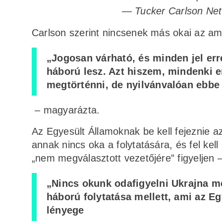
— Tucker Carlson Ne
Carlson szerint nincsenek más okai az am
„Jogosan várható, és minden jel er
háború lesz. Azt hiszem, mindenki e
megtörténni, de nyilvánvalóan ebbe 
– magyarázta.
Az Egyesült Államoknak be kell fejeznie az
annak nincs oka a folytatására, és fel kell
„nem megválasztott vezetőjére” figyeljen –
„Nincs okunk odafigyelni Ukrajna me
háború folytatása mellett, ami az E
lényege