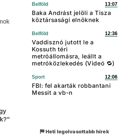
Belföld
13:07
Baka Andrást jelöli a Tisza
köztársasági elnöknek
amok
Belföld
12:36
Vaddisznó jutott le a
Kossuth téri
metróállomásra, leállt a
metróközlekedés (Videó 🔁)
Sport
12:06
FBI: fel akarták robbantani
Messit a vb-n
egy
ak?”
Heti legolvasottabb hírek