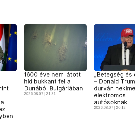
1600 éve nem látott
„Betegség és 
híd bukkant fel a
– Donald Tru
int
Dunából Bulgáriában
durván nekime
2026.08.07 | 21:31
elektromos
ra
autósoknak
az
2026.08.07 | 20:12
gyben