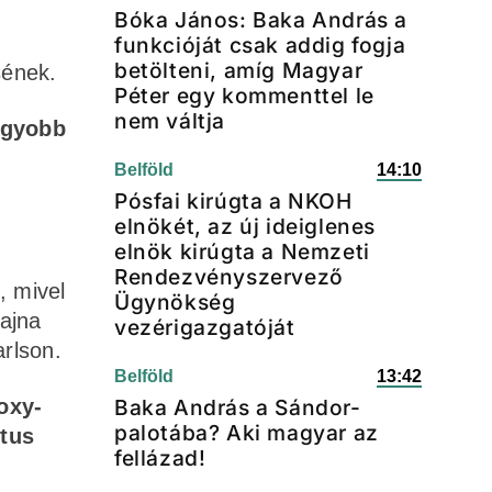
Bóka János: Baka András a
funkcióját csak addig fogja
betölteni, amíg Magyar
sének.
Péter egy kommenttel le
nem váltja
agyobb
Belföld
14:10
Pósfai kirúgta a NKOH
elnökét, az új ideiglenes
elnök kirúgta a Nemzeti
Rendezvényszervező
, mivel
Ügynökség
rajna
vezérigazgatóját
arlson.
Belföld
13:42
oxy-
Baka András a Sándor-
palotába? Aki magyar az
ktus
fellázad!