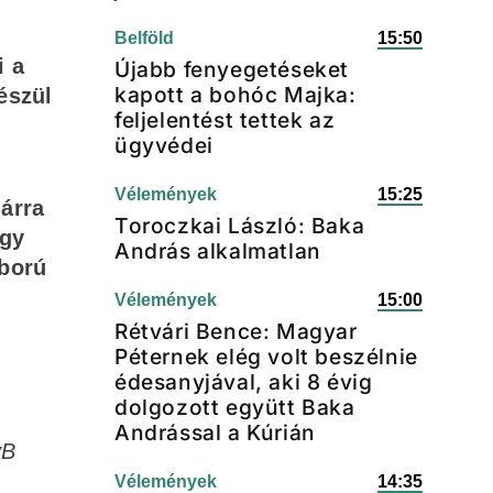
Belföld
15:50
i a
Újabb fenyegetéseket
kapott a bohóc Majka:
észül
feljelentést tettek az
ügyvédei
Vélemények
15:25
lárra
Toroczkai László: Baka
agy
András alkalmatlan
áború
Vélemények
15:00
Rétvári Bence: Magyar
Péternek elég volt beszélnie
édesanyjával, aki 8 évig
dolgozott együtt Baka
Andrással a Kúrián
vB
Vélemények
14:35