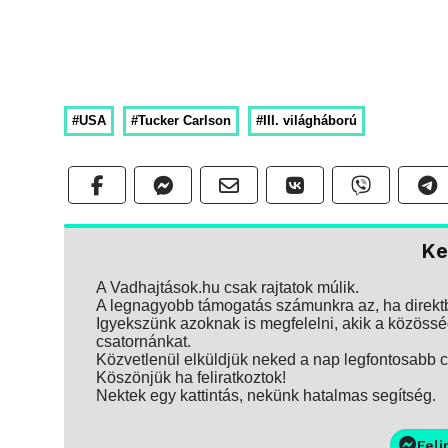
#USA
#Tucker Carlson
#III. világháború
Ke
A Vadhajtások.hu csak rajtatok múlik.
A legnagyobb támogatás számunkra az, ha direktbe
Igyekszünk azoknak is megfelelni, akik a közösség
csatornánkat.
Közvetlenül elküldjük neked a nap legfontosabb ci
Köszönjük ha feliratkoztok!
Nektek egy kattintás, nekünk hatalmas segítség.
Feli