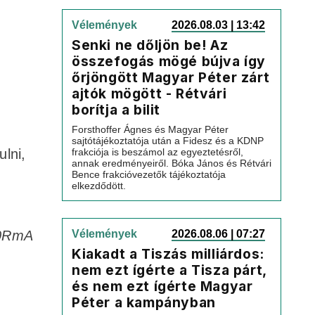
Vélemények
2026.08.03 | 13:42
Senki ne dőljön be! Az
összefogás mögé bújva így
őrjöngött Magyar Péter zárt
ajtók mögött - Rétvári
borítja a bilit
Forsthoffer Ágnes és Magyar Péter
sajtótájékoztatója után a Fidesz és a KDNP
lni,
frakciója is beszámol az egyeztetésről,
annak eredményeiről. Bóka János és Rétvári
Bence frakcióvezetők tájékoztatója
elkezdődött.
M0RmA
Vélemények
2026.08.06 | 07:27
Kiakadt a Tiszás milliárdos:
nem ezt ígérte a Tisza párt,
és nem ezt ígérte Magyar
Péter a kampányban