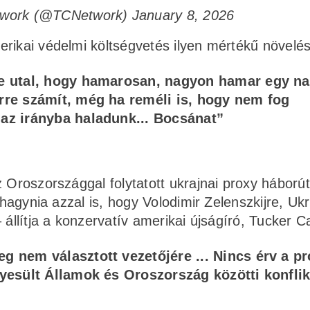
twork (@TCNetwork)
January 8, 2026
erikai védelmi költségvetés ilyen mértékű növelé
re utal, hogy hamarosan, nagyon hamar egy n
rre számít, még ha reméli is, hogy nem fog
az irányba haladunk... Bocsánat”
 Oroszországgal folytatott ukrajnai proxy háborút
 hagynia azzal is, hogy Volodimir Zelenszkijre, Uk
 állítja a konzervatív amerikai újságíró, Tucker C
g nem választott vezetőjére ... Nincs érv a pr
gyesült Államok és Oroszország közötti konfli