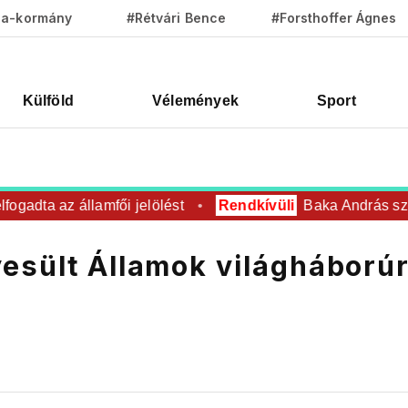
za-kormány
#Rétvári Bence
#Forsthoffer Ágnes
Külföld
Vélemények
Sport
dta az államfői jelölést
Rendkívüli
Baka András személy
esült Államok világháború