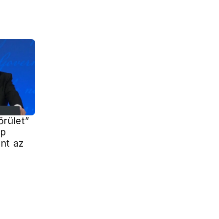
őrület”
mp
nt az