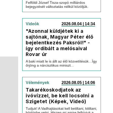
Felföldi József Tisza-szopó milliárdos
bejegyzését változtatás nélkül közöljük.
Videók
2026.08.04 | 14:34
"Azonnal küldjétek ki a
sajtónak, Magyar Péter élő
bejelentkezés Paksról!" -
így ordibált a melósaival
Rovar úr
A baki miatt le is állt az élő közvetítésük…Így
őrjöng a nárcisztikus miniszt...
Vélemények
2026.08.05 | 14:06
Takarékoskodjatok az
ivóvízzel, be kell locsolni a
Szigetet (Képek, Videó)
Tudjuk! A Vadhajtásokat kell betiltani, kitiltani,
börtönbe vetni. Hiszen mi amire felhívjuk a