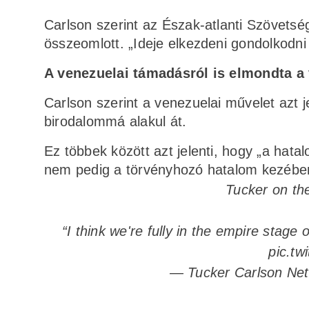
Carlson szerint az Észak-atlanti Szövetség
összeomlott. „Ideje elkezdeni gondolkodni
A venezuelai támadásról is elmondta a
Carlson szerint a venezuelai művelet azt 
birodalommá alakul át.
Ez többek között azt jelenti, hogy „a hat
nem pedig a törvényhozó hatalom kezében
Tucker on th
“I think we're fully in the empire stage 
pic.tw
— Tucker Carlson Ne