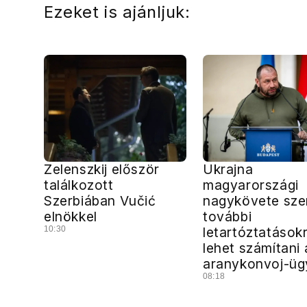
Ezeket is ajánljuk:
Zelenszkij először
Ukrajna
találkozott
magyarországi
Szerbiában Vučić
nagykövete szer
elnökkel
további
10:30
letartóztatások
lehet számítani 
aranykonvoj-ü
08:18