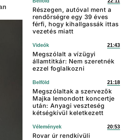
Belföld
22:11
an
Részegen, autóval ment a
rendőrségre egy 39 éves
férfi, hogy kihallgassák ittas
vezetés miatt
Videók
21:43
Megszólalt a vízügyi
államtitkár: Nem szeretnék
ezzel foglalkozni
Belföld
21:18
Megszólaltak a szervezők
Majka lemondott koncertje
után: Anyagi veszteség
kétségkívül keletkezett
Vélemények
20:53
Rovar úr rendkívüli