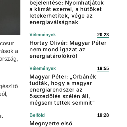
bejelentése: Nyomhatjátok
a klímát ezerrel, a hűtőket
letekerhetitek, vége az
energiaválságnak
Vélemények
20:23
Hortay Olivér: Magyar Péter
rcosur-
nem mond igazat az
rások a
energiatárolókról
ország,
Vélemények
19:55
Magyar Péter: „Orbánék
tudták, hogy a magyar
gészítő
energiarendszer az
ól,
összedőlés szélén áll,
mégsem tettek semmit”
i.
Belföld
19:28
Megnyerte első