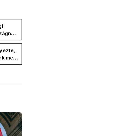
gi
szágnak
yezte,
ák meg