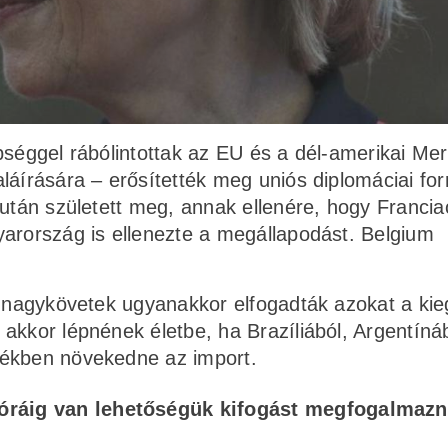
bséggel rábólintottak az EU és a dél-amerikai Me
láírására – erősítették meg uniós diplomáciai for
 után született meg, annak ellenére, hogy Francia
yarország is ellenezte a megállapodást. Belgium
s nagykövetek ugyanakkor elfogadták azokat a kie
akkor lépnének életbe, ha Brazíliából, Argentínáb
tékben növekedne az import.
 óráig van lehetőségük kifogást megfogalmazn