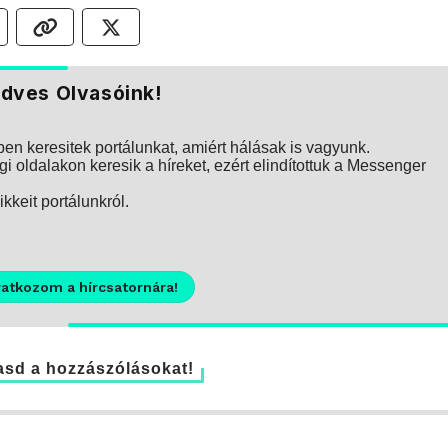
dves Olvasóink!
n keresitek portálunkat, amiért hálásak is vagyunk.
i oldalakon keresik a híreket, ezért elindítottuk a Messenger
kkeit portálunkról.
ratkozom a hírcsatornára!
sd a hozzászólásokat!