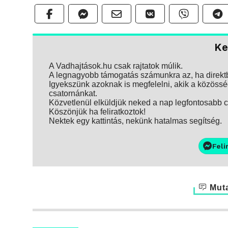
Ke
A Vadhajtások.hu csak rajtatok múlik.
A legnagyobb támogatás számunkra az, ha direktbe
Igyekszünk azoknak is megfelelni, akik a közösség
csatornánkat.
Közvetlenül elküldjük neked a nap legfontosabb ci
Köszönjük ha feliratkoztok!
Nektek egy kattintás, nekünk hatalmas segítség.
Feli
Muta