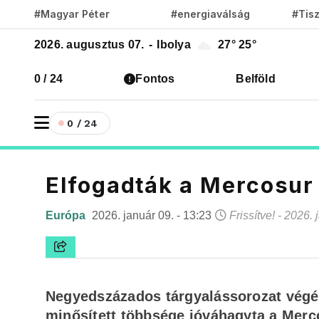
#Magyar Péter
#energiaválság
#Tis
2026. augusztus 07.
-
Ibolya
27°
25°
0 / 24
Fontos
Belföld
0 / 24
Elfogadták a Mercosur
Európa
2026. január 09. - 13:23
Frissítve! - 2026. 
Negyedszázados tárgyalássorozat végér
minősített többsége jóváhagyta a Mer