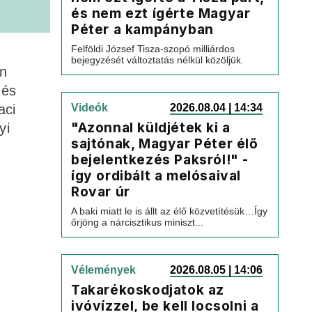
és nem ezt ígérte Magyar
Péter a kampányban
Felföldi József Tisza-szopó milliárdos
bejegyzését változtatás nélkül közöljük.
an
 és
aci
Videók
2026.08.04 | 14:34
"Azonnal küldjétek ki a
yi
sajtónak, Magyar Péter élő
bejelentkezés Paksról!" -
így ordibált a melósaival
Rovar úr
A baki miatt le is állt az élő közvetítésük…Így
őrjöng a nárcisztikus miniszt...
Vélemények
2026.08.05 | 14:06
Takarékoskodjatok az
ivóvízzel, be kell locsolni a