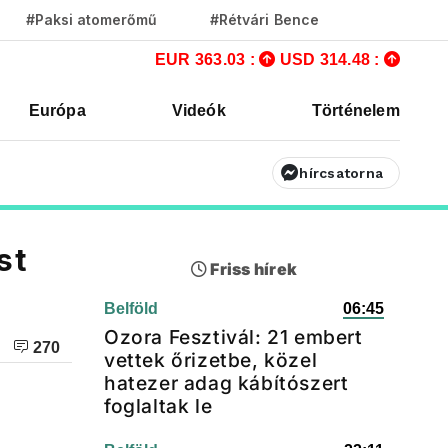
#Paksi atomerőmű
#Rétvári Bence
EUR 363.03 :
USD 314.48 :
Európa
Videók
Történelem
hírcsatorna
st
Friss hírek
Belföld
06:45
Ozora Fesztivál: 21 embert
270
vettek őrizetbe, közel
hatezer adag kábítószert
foglaltak le