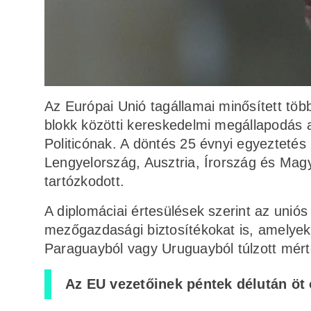
Az Európai Unió tagállamai minősített töb
blokk közötti kereskedelmi megállapodás a
Politicónak. A döntés 25 évnyi egyeztetés
Lengyelország, Ausztria, Írország és Mag
tartózkodott.
A diplomáciai értesülések szerint az unió
mezőgazdasági biztosítékokat is, amelyek 
Paraguayból vagy Uruguayból túlzott mér
Az EU vezetőinek péntek délután öt