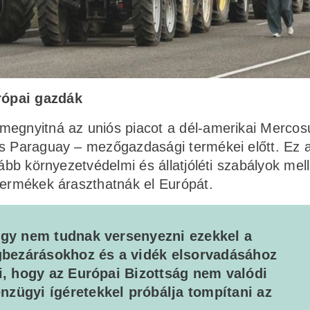
rópai gazdák
megnyitná az uniós piacot a dél-amerikai Mercos
és Paraguay – mezőgazdasági termékei előtt. Ez 
ább környezetvédelmi és állatjóléti szabályok mell
termékek áraszthatnák el Európát.
hogy nem tudnak versenyezni ezekkel a
bezárásokhoz és a vidék elsorvadásához
ti, hogy az Európai Bizottság nem valódi
nzügyi ígéretekkel próbálja tompítani az