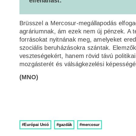
ellenállást.
Brüsszel a Mercosur-megállapodás elfogad
agráriumnak, ám ezek nem új pénzek. A ter
forrásokat nyitnának meg, amelyeket erede
szociális beruházásokra szántak. Elemzők 
veszteségekért, hanem rövid távú politika
mozgásterét és válságkezelési képességé
(MNO)
#Európai Unió
#gazdák
#mercosur