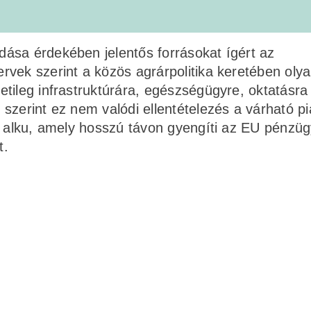
ása érdekében jelentős forrásokat ígért az
vek szerint a közös agrárpolitika keretében oly
tileg infrastruktúrára, egészségügyre, oktatásra
szerint ez nem valódi ellentételezés a várható pi
i alku, amely hosszú távon gyengíti az EU pénzüg
t.