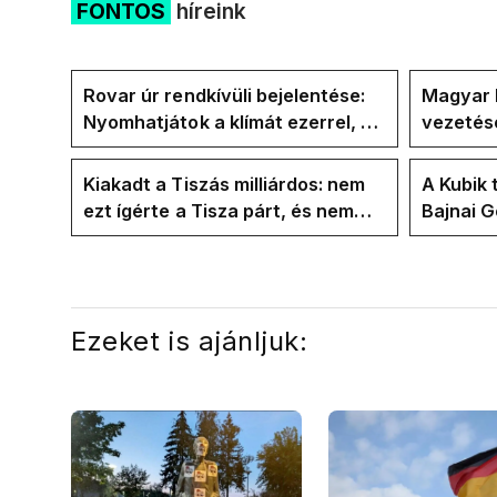
FONTOS
híreink
Rovar úr rendkívüli bejelentése:
Magyar 
Nyomhatjátok a klímát ezerrel, a
vezetésé
hűtőket letekerhetitek, vége az
Internat
energiaválságnak
Kiakadt a Tiszás milliárdos: nem
A Kubik 
ezt ígérte a Tisza párt, és nem
Bajnai 
ezt ígérte Magyar Péter a
az ECDA
kampányban
közvetle
Ezeket is ajánljuk: