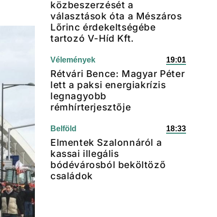
közbeszerzését a
választások óta a Mészáros
Lőrinc érdekeltségébe
tartozó V-Híd Kft.
Vélemények
19:01
Rétvári Bence: Magyar Péter
lett a paksi energiakrízis
legnagyobb
rémhírterjesztője
Belföld
18:33
Elmentek Szalonnáról a
kassai illegális
bódévárosból beköltöző
családok