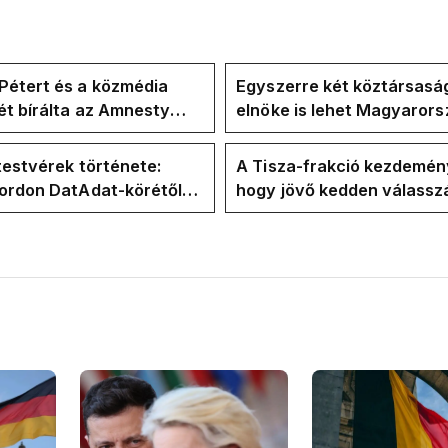
Pétert és a közmédia
Egyszerre két köztársasá
t bírálta az Amnesty
elnöke is lehet Magyaror
ional a Klubrádióban
jövő hétre
testvérek története:
A Tisza-frakció kezdemén
Gordon DatAdat-körétől
hogy jövő kedden válassz
-n át Magyar Péter
az új köztársasági elnököt
n stábjáig