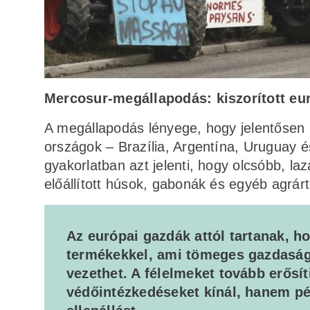
Mercosur-megállapodás: kiszorított eu
A megállapodás lényege, hogy jelentősen 
országok – Brazília, Argentína, Uruguay 
gyakorlatban azt jelenti, hogy olcsóbb, laz
előállított húsok, gabonák és egyéb agrár
Az európai gazdák attól tartanak, 
termékekkel, ami tömeges gazdaság
vezethet. A félelmeket tovább erősí
védőintézkedéseket kínál, hanem pé