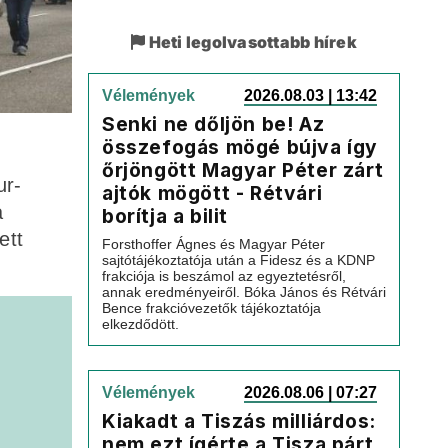
Heti legolvasottabb hírek
Vélemények
2026.08.03 | 13:42
Senki ne dőljön be! Az
összefogás mögé bújva így
őrjöngött Magyar Péter zárt
ur-
ajtók mögött - Rétvári
a
borítja a bilit
ett
Forsthoffer Ágnes és Magyar Péter
sajtótájékoztatója után a Fidesz és a KDNP
frakciója is beszámol az egyeztetésről,
annak eredményeiről. Bóka János és Rétvári
Bence frakcióvezetők tájékoztatója
elkezdődött.
Vélemények
2026.08.06 | 07:27
Kiakadt a Tiszás milliárdos:
nem ezt ígérte a Tisza párt,