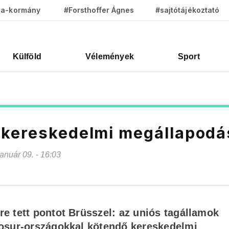
za-kormány
#Forsthoffer Ágnes
#sajtótájékoztató
Külföld
Vélemények
Sport
 kereskedelmi megállapodá
január 09. - 16:03
e tett pontot Brüsszel: az uniós tagállamok
cosur-országokkal kötendő kereskedelmi