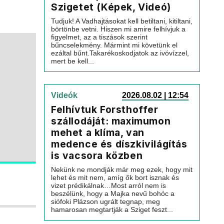
Szigetet (Képek, Videó)
Tudjuk! A Vadhajtásokat kell betiltani, kitiltani,
börtönbe vetni. Hiszen mi amire felhívjuk a
figyelmet, az a tiszások szerint
bűncselekmény. Mármint mi követünk el
ezáltal bűnt.Takarékoskodjatok az ivóvízzel,
mert be kell...
Videók
2026.08.02 | 12:54
Felhívtuk Forsthoffer
szállodáját: maximumon
mehet a klíma, van
medence és díszkivilágítás
is vacsora közben
Nekünk ne mondják már meg ezek, hogy mit
lehet és mit nem, amíg ők bort isznak és
vizet prédikálnak…Most arról nem is
beszélünk, hogy a Majka nevű bohóc a
siófoki Plázson ugrált tegnap, meg
hamarosan megtartják a Sziget feszt...