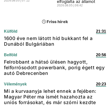
2026.08.05 | 07:12
elfoglalta az államot
2026.08.05 | 06:42
Friss hírek
Külföld
21:31
1600 éve nem látott híd bukkant fel a
Dunából Bulgáriában
Belföld
20:56
Felrobbant a hátsó ülésen hagyott,
felforrósodott powerbank, porig égett egy
autó Debrecenben
Vélemények
20:23
Mi a kurvaanyja lehet ennek a fejében:
Magyar Péter ma ismét hazahozta az
uniós forrásokat, és már szórni kezdte