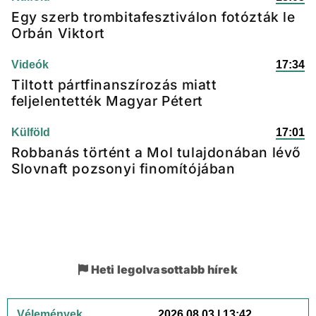
Egy szerb trombitafesztiválon fotózták le
Orbán Viktort
Videók
17:34
Tiltott pártfinanszírozás miatt
feljelentették Magyar Pétert
Külföld
17:01
Robbanás történt a Mol tulajdonában lévő
Slovnaft pozsonyi finomítójában
Heti legolvasottabb hírek
Vélemények
2026.08.03 | 13:42