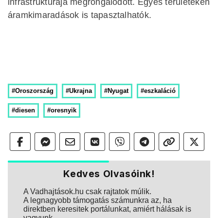
infrastruktúrája megrongálódott. Egyes területeken
áramkimaradások is tapasztalhatók.
#Oroszország
#Ukrajna
#Nyugat
#eszkaláció
#diesen
#oresnyik
Kedves Olvasóink!
A Vadhajtások.hu csak rajtatok múlik.
A legnagyobb támogatás számunkra az, ha
direktben keresitek portálunkat, amiért hálásak is
vagyunk.