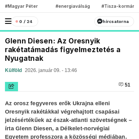
#Magyar Péter
#energiaválság
#Tisza-kormány
0 / 24
hírcsatorna
Glenn Diesen: Az Oresnyik
rakétatámadás figyelmeztetés a
Nyugatnak
Külföld
2026. január 09. - 13:46
51
Az orosz fegyveres erők Ukrajna elleni
Oresnyik rakétákkal végrehajtott csapásai
jelzésértékűek az észak-atlanti szövetségnek –
írta Glenn Diesen, a Délkelet-norvégiai
Egyetem professzora a közösségi médiában.