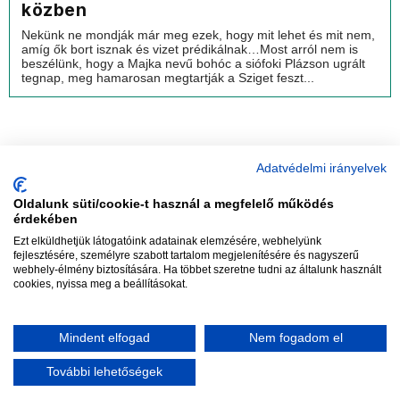
közben
Nekünk ne mondják már meg ezek, hogy mit lehet és mit nem,
amíg ők bort isznak és vizet prédikálnak…Most arról nem is
beszélünk, hogy a Majka nevű bohóc a siófoki Plázson ugrált
tegnap, meg hamarosan megtartják a Sziget feszt...
Adatvédelmi irányelvek
Oldalunk süti/cookie-t használ a megfelelő működés
vadhajtások
érdekében
Ezt elküldhetjük látogatóink adatainak elemzésére, webhelyünk
fejlesztésére, személyre szabott tartalom megjelenítésére és nagyszerű
webhely-élmény biztosítására. Ha többet szeretne tudni az általunk használt
Szerkesztőség:
szerk@vadhajtasok.hu
cookies, nyissa meg a beállításokat.
Modi:
moderator@vadhajtasok.hu
Adatvédelem
Impresszum
Szerzői jogok
Mindent elfogad
Nem fogadom el
2018 Vadhajtások.hu
További lehetőségek