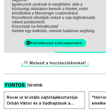
Igyekszünk azoknak is megfelelni, akik a
közösségi oldalakon keresik a híreket, ezért
elindítottuk a Messenger csatornánkat.
Közvetlenül elküldjük neked a nap legfontosabb
cikkeit portálunkról.
Köszönjük ha feliratkoztok!
Nektek egy kattintás, nekünk hatalmas segítség.
Feliratkozom a hírcsatornára!
Mutasd a hozzászólásokat!
FONTOS
híreink
Rovar úr brutális sajtótájékoztatója:
"Horror á
Orbán Viktor és a Vadhajtások a
emelkedn
felelős a kialakult helyzetért
oldalán l