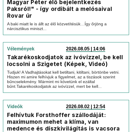
Magyar Péter élő bejelentkezés
Paksról!" - így ordibált a melósaival
Rovar úr
A baki miatt le is állt az élő közvetítésük…Így őrjöng a
nárcisztikus miniszt...
Vélemények
2026.08.05 | 14:06
Takarékoskodjatok az ivóvízzel, be kell
locsolni a Szigetet (Képek, Videó)
Tudjuk! A Vadhajtásokat kell betiltani, kitiltani, börtönbe vetni.
Hiszen mi amire felhívjuk a figyelmet, az a tiszások szerint
bűncselekmény. Mármint mi követünk el ezáltal
bűnt.Takarékoskodjatok az ivóvízzel, mert be kell...
Videók
2026.08.02 | 12:54
Felhívtuk Forsthoffer szállodáját:
maximumon mehet a klíma, van
medence és díszkivilágítás is vacsora