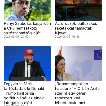
Panyi Szabolcs kapja idén
Az oroszok ballisztikus
a CPJ nemzetközi
rakétákkal támadták
sajtószabadság-díját
Kijevet
2026.08.05 | 17:57
2026.08.05 | 08:38
Fegyveres férfit
„Rohamtempóban
tartóztattak le Donald
haladunk” – Orbán Anita
Trump kaliforniai
szerint egy olyan
golfklubjánál az elnök
rendszert kell
látogatása előtt
lebontaniuk, ami