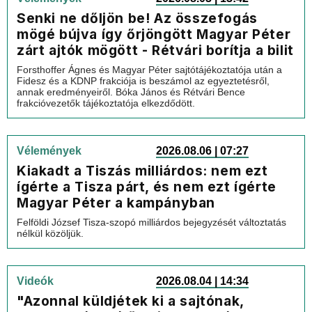
Senki ne dőljön be! Az összefogás
mögé bújva így őrjöngött Magyar Péter
zárt ajtók mögött - Rétvári borítja a bilit
Forsthoffer Ágnes és Magyar Péter sajtótájékoztatója után a
Fidesz és a KDNP frakciója is beszámol az egyeztetésről,
annak eredményeiről. Bóka János és Rétvári Bence
frakcióvezetők tájékoztatója elkezdődött.
Vélemények
2026.08.06 | 07:27
Kiakadt a Tiszás milliárdos: nem ezt
ígérte a Tisza párt, és nem ezt ígérte
Magyar Péter a kampányban
Felföldi József Tisza-szopó milliárdos bejegyzését változtatás
nélkül közöljük.
Videók
2026.08.04 | 14:34
"Azonnal küldjétek ki a sajtónak,