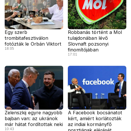
Egy szerb
Robbanás történt a Mol
trombitafesztiválon
tulajdonában lévő
fotózták le Orbán Viktort
Slovnaft pozsonyi
18:05
finomítójában
17:01
Zelenszkij egyre nagyobb
A Facebook bocsánatot
bajban van: az ukránok
kért, amiért korlátozták
már hátat fordítottak neki
az indiai kormányfő
10:43
posztjának elérését