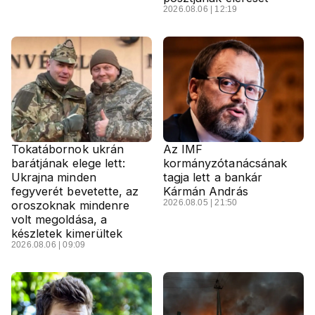
2026.08.06 | 12:19
Tokatábornok ukrán
Az IMF
barátjának elege lett:
kormányzótanácsának
Ukrajna minden
tagja lett a bankár
fegyverét bevetette, az
Kármán András
2026.08.05 | 21:50
oroszoknak mindenre
volt megoldása, a
készletek kimerültek
2026.08.06 | 09:09