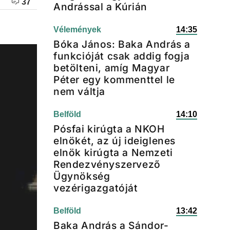
37
Andrással a Kúrián
Vélemények
14:35
Bóka János: Baka András a
funkcióját csak addig fogja
betölteni, amíg Magyar
Péter egy kommenttel le
nem váltja
Belföld
14:10
Pósfai kirúgta a NKOH
elnökét, az új ideiglenes
elnök kirúgta a Nemzeti
Rendezvényszervező
Ügynökség
vezérigazgatóját
Belföld
13:42
Baka András a Sándor-