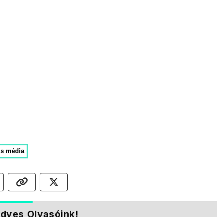
lis média
dves Olvasóink!