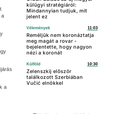
külügyi stratégiáról:
t
Mindannyian tudjuk, mit
 a
jelent ez
Vélemények
11:03
gy
Reméljük nem koronáztatja
meg magát a rovar -
bejelentette, hogy nagyon
ügy
nézi a koronát
Külföld
10:30
ljárás
Zelenszkij először
találkozott Szerbiában
Vučić elnökkel
k a