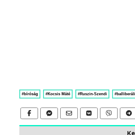
#bíróság
#Kocsis Máté
#Ruszin-Szendi
#balliberá
Ke