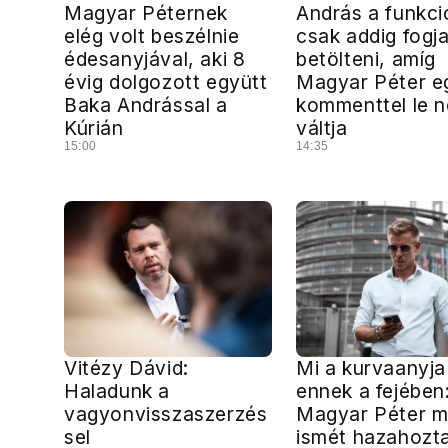
Magyar Péternek
András a funkci
elég volt beszélnie
csak addig fogj
édesanyjával, aki 8
betölteni, amíg
évig dolgozott együtt
Magyar Péter e
Baka Andrással a
kommenttel le 
Kúrián
váltja
15:00
14:35
Vitézy Dávid:
Mi a kurvaanyja
Haladunk a
ennek a fejében
vagyonvisszaszerzés
Magyar Péter 
sel
ismét hazahozt