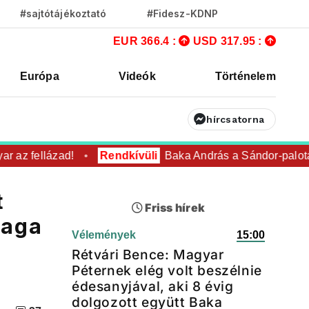
#sajtótájékoztató
#Fidesz-KDNP
EUR 366.4 :
USD 317.95 :
Európa
Videók
Történelem
hírcsatorna
az fellázad!
Rendkívüli
Baka András a Sándor-palotába
t
Friss hírek
maga
Vélemények
15:00
Rétvári Bence: Magyar
Péternek elég volt beszélnie
édesanyjával, aki 8 évig
dolgozott együtt Baka