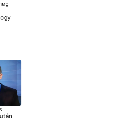
meg
 -
hogy
s
iután