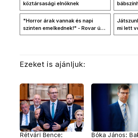
köztársasági elnöknek
bábszính
"választ
frakció
"Horror árak vannak és napi
Játszunk
szinten emelkednek!" - Rovar úr
mi lett 
Facebook-oldalán lázadnak a
rezsicsö
Tiszások
Ezeket is ajánljuk:
Rétvári Bence:
Bóka János: Ba