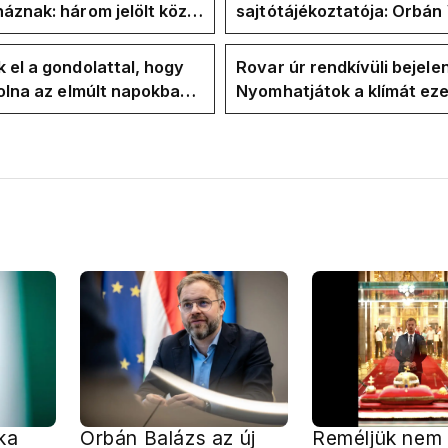
áznak: három jelölt közül
sajtótájékoztatója: Orbán 
" ma államfőt a Tisza-
és a Vadhajtások a felelős
kialakult helyzetért
 el a gondolattal, hogy
Rovar úr rendkívüli bejele
volna az elmúlt napokban
Nyomhatjátok a klímát ezer
kkentés nélkül
hűtőket letekerhetitek, v
energiaválságnak
ka
Orbán Balázs az új
Reméljük nem