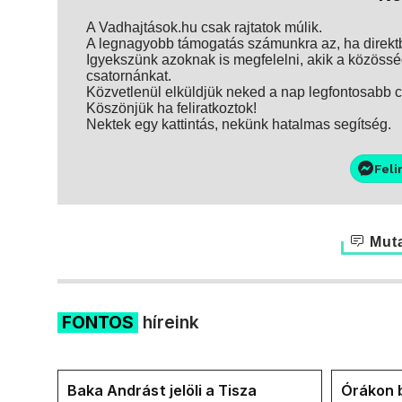
A Vadhajtások.hu csak rajtatok múlik.
A legnagyobb támogatás számunkra az, ha direktbe
Igyekszünk azoknak is megfelelni, akik a közösség
csatornánkat.
Közvetlenül elküldjük neked a nap legfontosabb ci
Köszönjük ha feliratkoztok!
Nektek egy kattintás, nekünk hatalmas segítség.
Feli
Muta
FONTOS
híreink
Baka Andrást jelöli a Tisza
Órákon b