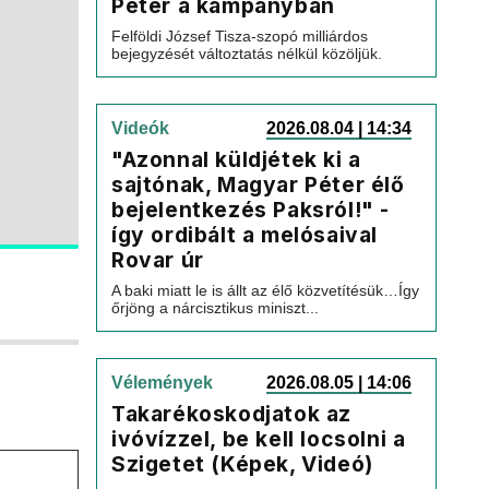
Péter a kampányban
Felföldi József Tisza-szopó milliárdos
bejegyzését változtatás nélkül közöljük.
Videók
2026.08.04 | 14:34
"Azonnal küldjétek ki a
sajtónak, Magyar Péter élő
bejelentkezés Paksról!" -
így ordibált a melósaival
Rovar úr
A baki miatt le is állt az élő közvetítésük…Így
őrjöng a nárcisztikus miniszt...
Vélemények
2026.08.05 | 14:06
Takarékoskodjatok az
ivóvízzel, be kell locsolni a
Szigetet (Képek, Videó)