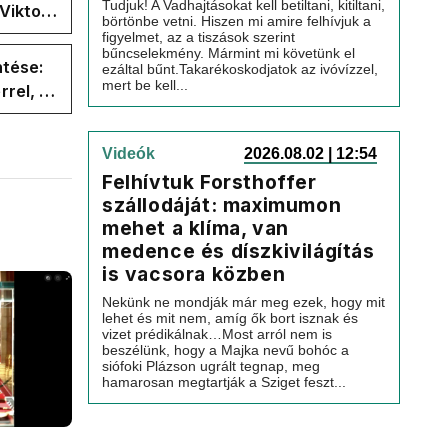
Tudjuk! A Vadhajtásokat kell betiltani, kitiltani,
Viktor
börtönbe vetni. Hiszen mi amire felhívjuk a
 a
figyelmet, az a tiszások szerint
bűncselekmény. Mármint mi követünk el
ntése:
ezáltal bűnt.Takarékoskodjatok az ivóvízzel,
mert be kell...
rel, a
ége az
Videók
2026.08.02 | 12:54
Felhívtuk Forsthoffer
szállodáját: maximumon
mehet a klíma, van
medence és díszkivilágítás
is vacsora közben
Nekünk ne mondják már meg ezek, hogy mit
lehet és mit nem, amíg ők bort isznak és
vizet prédikálnak…Most arról nem is
beszélünk, hogy a Majka nevű bohóc a
siófoki Plázson ugrált tegnap, meg
hamarosan megtartják a Sziget feszt...