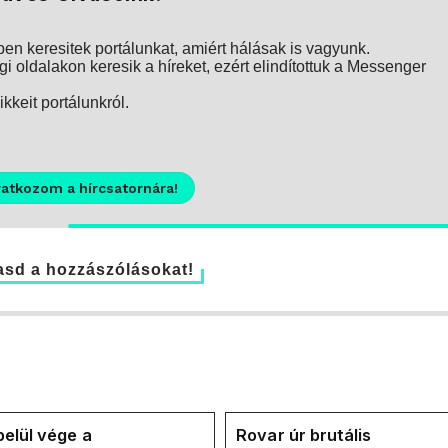
n keresitek portálunkat, amiért hálásak is vagyunk.
i oldalakon keresik a híreket, ezért elindítottuk a Messenger
kkeit portálunkról.
ratkozom a hírcsatornára!
sd a hozzászólásokat!
elül vége a
Rovar úr brutális