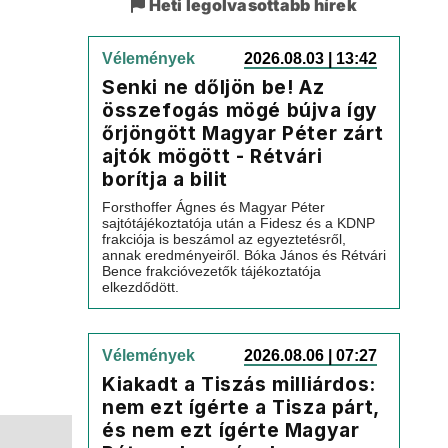
Heti legolvasottabb hírek
Vélemények
2026.08.03 | 13:42
Senki ne dőljön be! Az
összefogás mögé bújva így
őrjöngött Magyar Péter zárt
ajtók mögött - Rétvári
borítja a bilit
Forsthoffer Ágnes és Magyar Péter
sajtótájékoztatója után a Fidesz és a KDNP
frakciója is beszámol az egyeztetésről,
annak eredményeiről. Bóka János és Rétvári
Bence frakcióvezetők tájékoztatója
elkezdődött.
Vélemények
2026.08.06 | 07:27
Kiakadt a Tiszás milliárdos:
nem ezt ígérte a Tisza párt,
és nem ezt ígérte Magyar