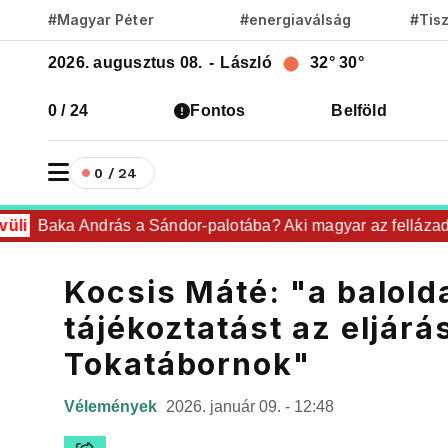
#Magyar Péter
#energiaválság
#Tis
2026. augusztus 08.
-
László
32°
30°
0 / 24
Fontos
Belföld
0 / 24
i
Baka András a Sándor-palotába? Aki magyar az fellázad!
Kocsis Máté: "a balold
tájékoztatást az eljár
Tokatábornok"
Vélemények
2026. január 09. - 12:48