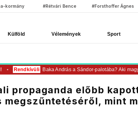
za-kormány
#Rétvári Bence
#Forsthoffer Ágnes
Külföld
Vélemények
Sport
Rendkívüli
Baka András a Sándor-palotába? Aki magyar 
ali propaganda előbb kapot
ás megszűntetéséről, mint 