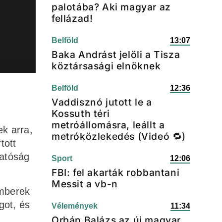
palotába? Aki magyar az
fellázad!
Belföld
13:07
Baka Andrást jelöli a Tisza
köztársasági elnöknek
Belföld
12:36
Vaddisznó jutott le a
Kossuth téri
metróállomásra, leállt a
k arra,
metróközlekedés (Videó 🔁)
tott
gatóság
Sport
12:06
FBI: fel akarták robbantani
Messit a vb-n
emberek
got, és
Vélemények
11:34
Orbán Balázs az új magyar