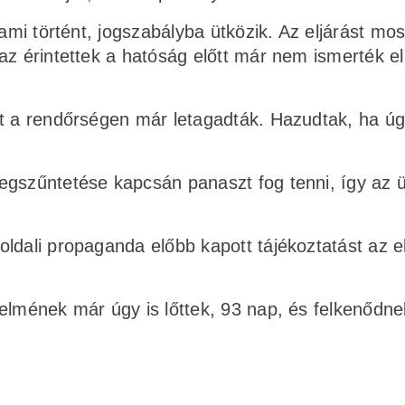
ami történt, jogszabályba ütközik. Az eljárást mos
az érintettek a hatóság előtt már nem ismerték el
zt a rendőrségen már letagadták. Hazudtak, ha ú
egszűntetése kapcsán panaszt fog tenni, így az 
ldali propaganda előbb kapott tájékoztatást az e
.
elmének már úgy is lőttek, 93 nap, és felkenődne