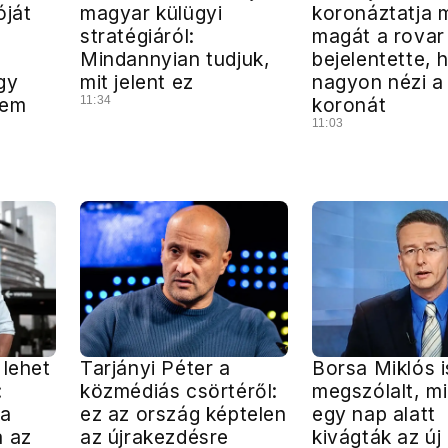
óját
magyar külügyi
koronáztatja 
a
stratégiáról:
magát a rovar
Mindannyian tudjuk,
bejelentette, 
gy
mit jelent ez
nagyon nézi a
nem
11:34
koronát
11:03
 lehet
Tarjányi Péter a
Borsa Miklós i
:
közmédiás csörtéről:
megszólalt, m
ma
ez az ország képtelen
egy nap alatt
a az
az újrakezdésre
kivágták az új