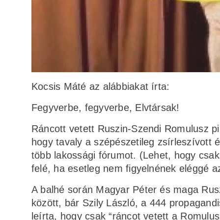
Kocsis Máté az alábbiakat írta:
Fegyverbe, fegyverbe, Elvtársak!
Ráncott vetett Ruszin-Szendi Romulusz pi
hogy tavaly a szépészetileg zsírleszívott é
több lakossági fórumot. (Lehet, hogy csak 
felé, ha esetleg nem figyelnének eléggé az
A balhé során Magyar Péter és maga Ruszi
között, bár Szily László, a 444 propagand
leírta, hogy csak “ráncot vetett a Romulusz