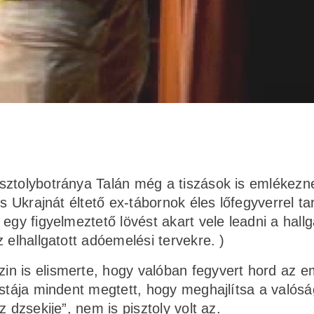
sztolybotránya Talán még a tiszások is emlékezne
s Ukrajnát éltető ex-tábornok éles lőfegyverrel tar
egy figyelmeztető lövést akart vele leadni a hall
 elhallgatott adóemelési tervekre. )
n is elismerte, hogy valóban fegyvert hord az 
istája mindent megtett, hogy meghajlítsa a valósá
 dzsekije”, nem is pisztoly volt az.