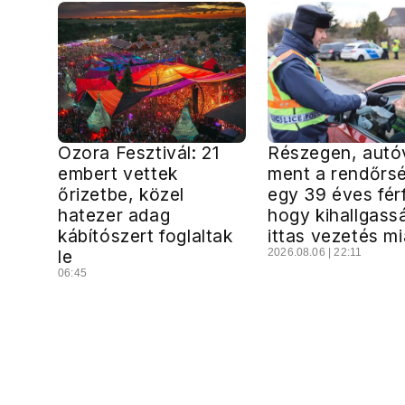
Ozora Fesztivál: 21
Részegen, autó
embert vettek
ment a rendőrs
őrizetbe, közel
egy 39 éves férf
hatezer adag
hogy kihallgass
kábítószert foglaltak
ittas vezetés mi
le
2026.08.06 | 22:11
06:45