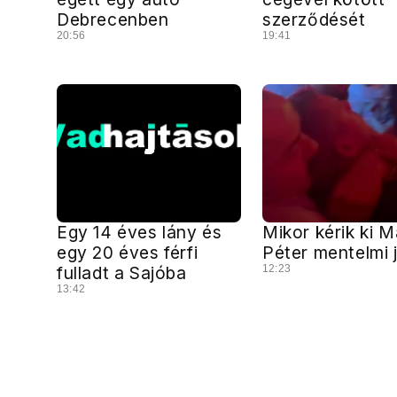
Debrecenben
szerződését
20:56
19:41
Egy 14 éves lány és
Mikor kérik ki 
egy 20 éves férfi
Péter mentelmi 
fulladt a Sajóba
12:23
13:42