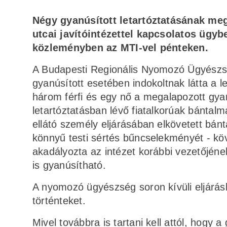
Négy gyanúsított letartóztatásának me
utcai javítóintézettel kapcsolatos üg
közleményben az MTI-vel pénteken.
A Budapesti Regionális Nyomozó Ügyészsé
gyanúsított esetében indokoltnak látta a
három férfi és egy nő a megalapozott gyan
letartóztatásban lévő fiatalkorúak bánta
ellátó személy eljárásában elkövetett bán
könnyű testi sértés bűncselekményét - kö
akadályozta az intézet korábbi vezetőjéne
is gyanúsítható.
A nyomozó ügyészség soron kívüli eljárásb
történteket.
Mivel továbbra is tartani kell attól, hogy