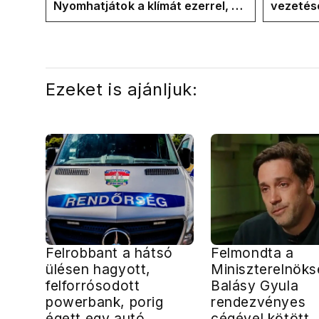
Nyomhatjátok a klímát ezerrel, a
vezetésé
hűtőket letekerhetitek, vége az
Internat
energiaválságnak
Ezeket is ajánljuk:
Felrobbant a hátsó
Felmondta a
ülésen hagyott,
Miniszterelnöks
felforrósodott
Balásy Gyula
powerbank, porig
rendezvényes
égett egy autó
cégével kötött