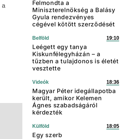
Felmondta a
 a
Miniszterelnökség a Balásy
Gyula rendezvényes
cégével kötött szerződését
Belföld
19:10
Leégett egy tanya
Kiskunfélegyházán – a
tűzben a tulajdonos is életét
vesztette
Videók
18:36
Magyar Péter idegállapotba
került, amikor Kelemen
Ágnes szabadságáról
kérdezték
Külföld
18:05
Egy szerb