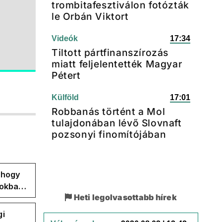
trombitafesztiválon fotózták
le Orbán Viktort
Videók
17:34
Tiltott pártfinanszírozás
miatt feljelentették Magyar
Pétert
Külföld
17:01
Robbanás történt a Mol
tulajdonában lévő Slovnaft
pozsonyi finomítójában
, hogy
pokban
Heti legolvasottabb hírek
gi