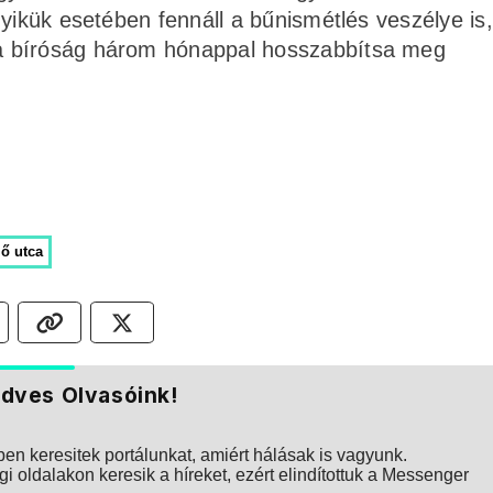
yikük esetében fennáll a bűnismétlés veszélye is,
a bíróság három hónappal hosszabbítsa meg
lő utca
dves Olvasóink!
n keresitek portálunkat, amiért hálásak is vagyunk.
i oldalakon keresik a híreket, ezért elindítottuk a Messenger