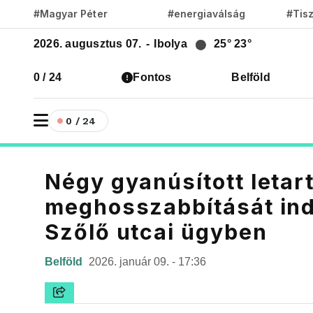
#Magyar Péter
#energiaválság
#Tis
2026. augusztus 07.
-
Ibolya
25°
23°
0 / 24
Fontos
Belföld
0 / 24
Négy gyanúsított letar
meghosszabbítását ind
Szőlő utcai ügyben
Belföld
2026. január 09. - 17:36