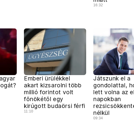
16:32
Magyar
Emberi ürülékkel
Játszunk el a
jogát?
akart kizsarolni több
gondolattal, h
millió forintot volt
lett volna az e
főnökétől egy
napokban
kirúgott budaörsi férfi
rezsicsökkent
11:10
nélkül
09:34