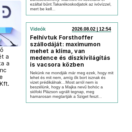
ezáltal bűnt.Takarékoskodjatok az ivóvízzel,
mert be kell...
Videók
2026.08.02 | 12:54
Felhívtuk Forsthoffer
szállodáját: maximumon
ső
mehet a klíma, van
t a
medence és díszkivilágítás
ta a
is vacsora közben
inc
Nekünk ne mondják már meg ezek, hogy mit
e
lehet és mit nem, amíg ők bort isznak és
vizet prédikálnak…Most arról nem is
Kft.
beszélünk, hogy a Majka nevű bohóc a
siófoki Plázson ugrált tegnap, meg
hamarosan megtartják a Sziget feszt...