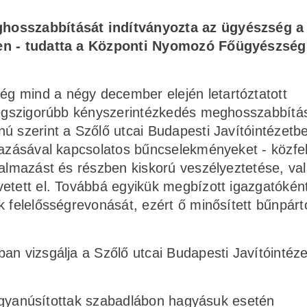
ghosszabbítását indítványozta az ügyészség a
yben - tudatta a Központi Nyomozó Főügyészség
g mind a négy december elején letartóztatott
 legszigorúbb kényszerintézkedés meghosszabbítás
ú szerint a Szőlő utcai Budapesti Javítóintézetb
lmazásával kapcsolatos bűncselekményeket - közfe
talmazást és részben kiskorú veszélyeztetése, va
vetett el. Továbbá egyikük megbízott igazgatókén
k felelősségrevonását, ezért ő minősített bűnpárt
an vizsgálja a Szőlő utcai Budapesti Javítóintéz
 a gyanúsítottak szabadlábon hagyásuk esetén