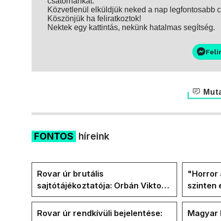
csatornánkat.
Közvetlenül elküldjük neked a nap legfontosabb ci
Köszönjük ha feliratkoztok!
Nektek egy kattintás, nekünk hatalmas segítség.
Feli
Muta
FONTOS
híreink
Rovar úr brutális
"Horror 
sajtótájékoztatója: Orbán Viktor
szinten 
és a Vadhajtások a felelős a
Faceboo
kialakult helyzetért
Tiszáso
Rovar úr rendkívüli bejelentése:
Magyar 