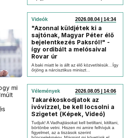
Videók
2026.08.04 | 14:34
"Azonnal küldjétek ki a
sajtónak, Magyar Péter élő
bejelentkezés Paksról!" -
így ordibált a melósaival
Rovar úr
A baki miatt le is állt az élő közvetítésük…Így
őrjöng a nárcisztikus miniszt...
ogy mi
Vélemények
2026.08.05 | 14:06
lmúlt
Takarékoskodjatok az
ivóvízzel, be kell locsolni a
és
Szigetet (Képek, Videó)
Tudjuk! A Vadhajtásokat kell betiltani, kitiltani,
börtönbe vetni. Hiszen mi amire felhívjuk a
figyelmet, az a tiszások szerint
bűncselekmény. Mármint mi követünk el