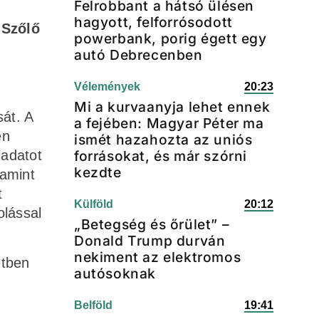
Felrobbant a hátsó ülésen
hagyott, felforrósodott
 Szőlő
powerbank, porig égett egy
autó Debrecenben
Vélemények
20:23
Mi a kurvaanyja lehet ennek
át. A
a fejében: Magyar Péter ma
en
ismét hazahozta az uniós
ladatot
forrásokat, és már szórni
kezdte
lamint
t
Külföld
20:12
olással
„Betegség és őrület” –
Donald Trump durván
nekiment az elektromos
etben
autósoknak
Belföld
19:41