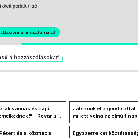
kkeit portálunkról.
ratkozom a hírcsatornára!
sd a hozzászólásokat!
árak vannak és napi
Játszunk el a gondolattal
emelkednek!" - Rovar úr
mi lett volna az elmúlt na
k-oldalán lázadnak a
rezsicsökkentés nélkül
k
Pétert és a közmédia
Egyszerre két köztársasá