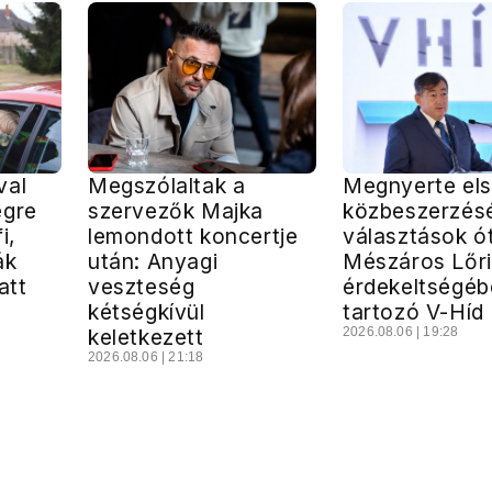
val
Megszólaltak a
Megnyerte el
égre
szervezők Majka
közbeszerzésé
i,
lemondott koncertje
választások ó
ák
után: Anyagi
Mészáros Lőr
att
veszteség
érdekeltségéb
kétségkívül
tartozó V-Híd 
keletkezett
2026.08.06 | 19:28
2026.08.06 | 21:18