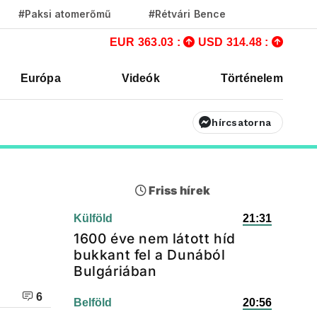
#Paksi atomerőmű
#Rétvári Bence
EUR 363.03 :
USD 314.48 :
Európa
Videók
Történelem
hírcsatorna
Friss hírek
Külföld
21:31
1600 éve nem látott híd
bukkant fel a Dunából
Bulgáriában
6
Belföld
20:56