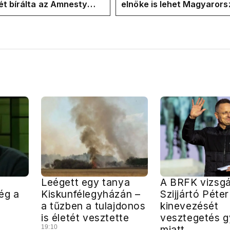
t bírálta az Amnesty
elnöke is lehet Magyaror
ional a Klubrádióban
jövő hétre
Leégett egy tanya
A BRFK vizsgá
ég a
Kiskunfélegyházán –
Szijjártó Péte
a tűzben a tulajdonos
kinevezését
is életét vesztette
vesztegetés g
19:10
miatt