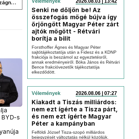
Vélemények
2026.08.03 | 13:42
szágnak
Senki ne dőljön be! Az
összefogás mögé bújva így
őrjöngött Magyar Péter zárt
ajtók mögött - Rétvári
borítja a bilit
Forsthoffer Ágnes és Magyar Péter
sajtótájékoztatója után a Fidesz és a KDNP
frakciója is beszámol az egyeztetésről,
annak eredményeiről. Bóka János és Rétvári
Bence frakcióvezetők tájékoztatója
elkezdődött.
Vélemények
2026.08.06 | 07:27
Kiakadt a Tiszás milliárdos:
nem ezt ígérte a Tisza párt,
lja
és nem ezt ígérte Magyar
r BYD-s
Péter a kampányban
yanúja
Felföldi József Tisza-szopó milliárdos
bejegyzését változtatás nélkül közöljük.