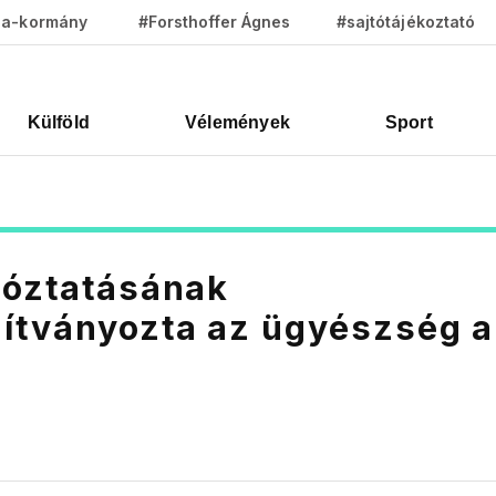
za-kormány
#Forsthoffer Ágnes
#sajtótájékoztató
Külföld
Vélemények
Sport
tóztatásának
ítványozta az ügyészség a