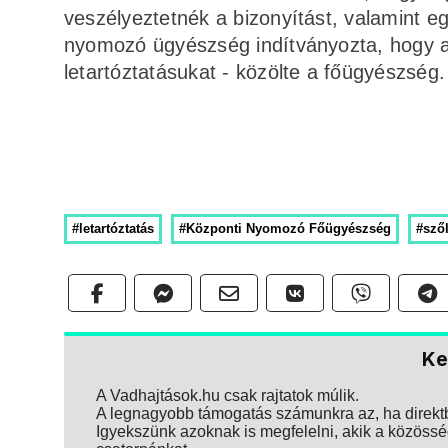
veszélyeztetnék a bizonyítást, valamint eg
nyomozó ügyészség indítványozta, hogy 
letartóztatásukat - közölte a főügyészség.
#letartóztatás
#Központi Nyomozó Főügyészség
#sző
Ke
A Vadhajtások.hu csak rajtatok múlik.
A legnagyobb támogatás számunkra az, ha direktbe
Igyekszünk azoknak is megfelelni, akik a közösség