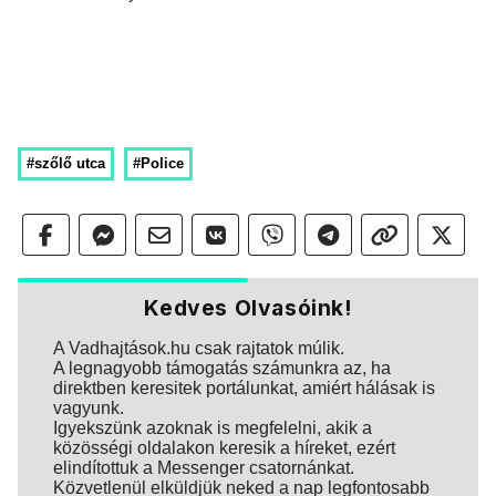
#szőlő utca
#Police
Kedves Olvasóink!
A Vadhajtások.hu csak rajtatok múlik.
A legnagyobb támogatás számunkra az, ha
direktben keresitek portálunkat, amiért hálásak is
vagyunk.
Igyekszünk azoknak is megfelelni, akik a
közösségi oldalakon keresik a híreket, ezért
elindítottuk a Messenger csatornánkat.
Közvetlenül elküldjük neked a nap legfontosabb