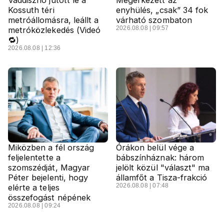
Vaddisznó jutott le a
Megérkezett az
Kossuth téri
enyhülés, „csak” 34 fok
metróállomásra, leállt a
várható szombaton
2026.08.08 | 09:57
metróközlekedés (Videó
🔁)
2026.08.08 | 12:36
Miközben a fél ország
Órákon belül vége a
feljelentette a
bábszínháznak: három
szomszédját, Magyar
jelölt közül "választ" ma
Péter bejelenti, hogy
államfőt a Tisza-frakció
2026.08.08 | 07:48
elérte a teljes
összefogást népének
2026.08.08 | 09:24