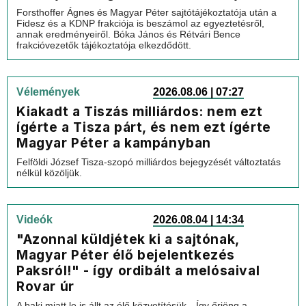
Forsthoffer Ágnes és Magyar Péter sajtótájékoztatója után a
Fidesz és a KDNP frakciója is beszámol az egyeztetésről,
annak eredményeiről. Bóka János és Rétvári Bence
frakcióvezetők tájékoztatója elkezdődött.
Vélemények
2026.08.06 | 07:27
Kiakadt a Tiszás milliárdos: nem ezt
ígérte a Tisza párt, és nem ezt ígérte
Magyar Péter a kampányban
Felföldi József Tisza-szopó milliárdos bejegyzését változtatás
nélkül közöljük.
Videók
2026.08.04 | 14:34
"Azonnal küldjétek ki a sajtónak,
Magyar Péter élő bejelentkezés
Paksról!" - így ordibált a melósaival
Rovar úr
A baki miatt le is állt az élő közvetítésük…Így őrjöng a