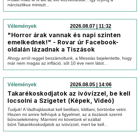
nárcisztikus miniszt...
Vélemények
2026.08.07 | 11:32
"Horror árak vannak és napi szinten
emelkednek!" - Rovar úr Facebook-
oldalán lázadnak a Tiszások
Ahogy arról reggel beszámoltunk, a Messiás bejelentette, hogy
már nem magas az infláció, sőt 10 éve nem látot...
Vélemények
2026.08.05 | 14:06
Takarékoskodjatok az ivóvízzel, be kell
locsolni a Szigetet (Képek, Videó)
Tudjuk! A Vadhajtásokat kell betiltani, kitiltani, börtönbe vetni.
Hiszen mi amire felhívjuk a figyelmet, az a tiszások szerint
bűncselekmény. Mármint mi követünk el ezáltal
bűnt.Takarékoskodjatok az ivóvízzel, mert be kell...