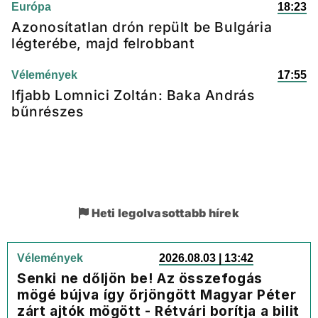
Európa
18:23
Azonosítatlan drón repült be Bulgária
légterébe, majd felrobbant
Vélemények
17:55
Ifjabb Lomnici Zoltán: Baka András
bűnrészes
Heti legolvasottabb hírek
Vélemények
2026.08.03 | 13:42
Senki ne dőljön be! Az összefogás
mögé bújva így őrjöngött Magyar Péter
zárt ajtók mögött - Rétvári borítja a bilit