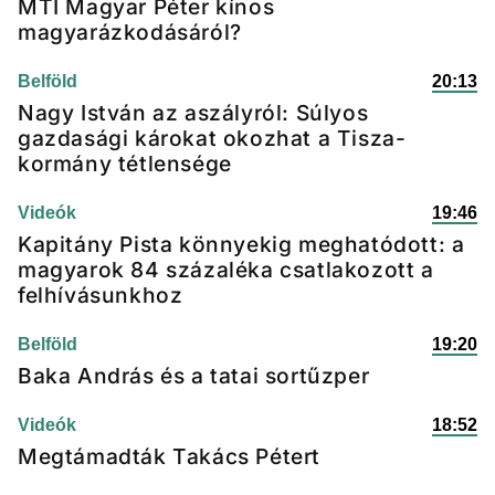
MTI Magyar Péter kínos
magyarázkodásáról?
Belföld
20:13
Nagy István az aszályról: Súlyos
gazdasági károkat okozhat a Tisza-
kormány tétlensége
Videók
19:46
Kapitány Pista könnyekig meghatódott: a
magyarok 84 százaléka csatlakozott a
felhívásunkhoz
Belföld
19:20
Baka András és a tatai sortűzper
Videók
18:52
Megtámadták Takács Pétert