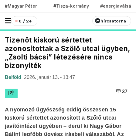
#Magyar Péter
#Tisza-kormány
#energiaválság
0 / 24
hírcsatorna
Tizenöt kiskorú sértettet
azonosítottak a Szőlő utcai ügyben,
„Zsolti bácsi” létezésére nincs
bizonyíték
Belföld
2026. január 13. - 13:47
37
A nyomozó ügyészség eddig összesen 15
kiskorú sértettet azonosított a Szőlő utcai
javítóintézet ügyében – derül ki Nagy Gábor
Bálint legfőbb ügyész írásbeli válaszából. Az