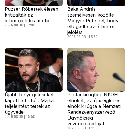
Puzsér Róberték élesen
Baka András
kritizálták az
személyesen közölte
államfőjelölés módját
Magyar Péterrel, hogy
2026.08.08 | 17:00
elfogadta az államfői
jelölést
2026.08.08 | 15:59
Újabb fenyegetéseket
Pósfai kirúgta a NKOH
kapott a bohóc Majka:
elnökét, az új ideiglenes
feljelentést tettek az
elnök kirúgta a Nemzeti
ügyvédei
Rendezvényszervező
2026.08.08 | 15:50
Ügynökség
vezérigazgatóját
2026.08.08 | 14:10