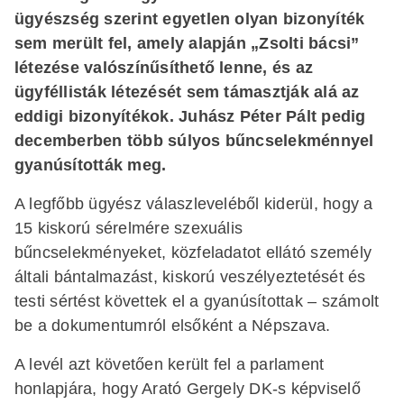
ügyészség szerint egyetlen olyan bizonyíték
sem merült fel, amely alapján „Zsolti bácsi”
létezése valószínűsíthető lenne, és az
ügyféllisták létezését sem támasztják alá az
eddigi bizonyítékok. Juhász Péter Pált pedig
decemberben több súlyos bűncselekménnyel
gyanúsították meg.
A legfőbb ügyész válaszleveléből kiderül, hogy a
15 kiskorú sérelmére szexuális
bűncselekményeket, közfeladatot ellátó személy
általi bántalmazást, kiskorú veszélyeztetését és
testi sértést követtek el a gyanúsítottak – számolt
be a dokumentumról elsőként a Népszava.
A levél azt követően került fel a parlament
honlapjára, hogy Arató Gergely DK-s képviselő