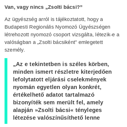
Van, vagy nincs „Zsolti bácsi?”
Az ügyészség arról is tájékoztatott, hogy a
Budapesti Regionális Nyomozó Ügyészségen
létrehozott nyomozó csoport vizsgálta, létezik-e a
valóságban a „Zsolti bácsiként” emlegetett
személy.
„Az e tekintetben is széles körben,
minden ismert részletre kiterjedően
lefolytatott eljárási cselekmények
nyomán egyetlen olyan konkrét,
értékelhető adatot tartalmazó
bizonyíték sem merült fel, amely
alapján »Zsolti bácsi« tényleges
létezése valószínűsíthető lenne