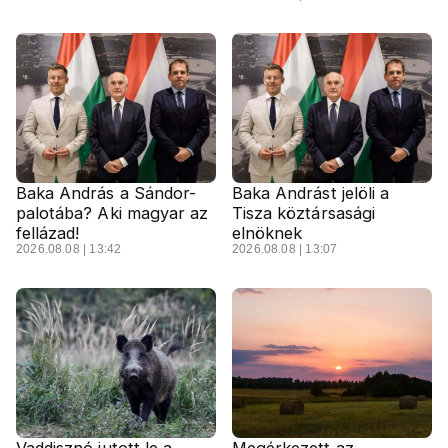
Baka András a Sándor-
Baka Andrást jelöli a
palotába? Aki magyar az
Tisza köztársasági
fellázad!
elnöknek
2026.08.08 | 13:42
2026.08.08 | 13:07