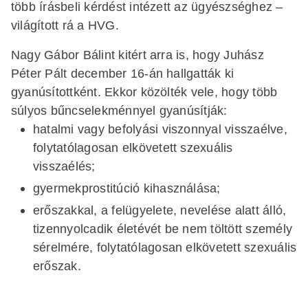
több írásbeli kérdést intézett az ügyészséghez –
világított rá a HVG.
Nagy Gábor Bálint kitért arra is, hogy Juhász
Péter Pált december 16-án hallgatták ki
gyanúsítottként. Ekkor közölték vele, hogy több
súlyos bűncselekménnyel gyanúsítják:
hatalmi vagy befolyási viszonnyal visszaélve,
folytatólagosan elkövetett szexuális
visszaélés;
gyermekprostitúció kihasználása;
erőszakkal, a felügyelete, nevelése alatt álló,
tizennyolcadik életévét be nem töltött személy
sérelmére, folytatólagosan elkövetett szexuális
erőszak.