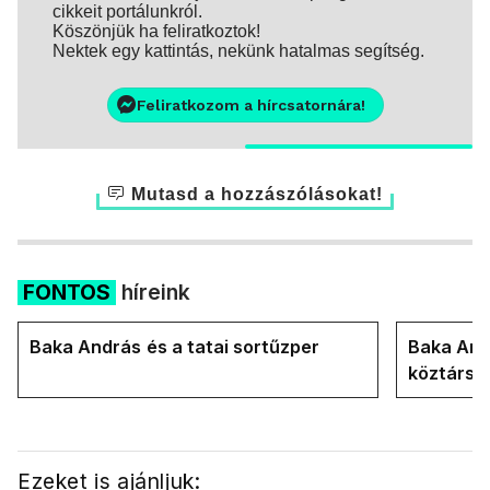
cikkeit portálunkról.
Köszönjük ha feliratkoztok!
Nektek egy kattintás, nekünk hatalmas segítség.
Feliratkozom a hírcsatornára!
Mutasd a hozzászólásokat!
FONTOS
híreink
Baka András és a tatai sortűzper
Baka Andr
köztársa
Ezeket is ajánljuk: