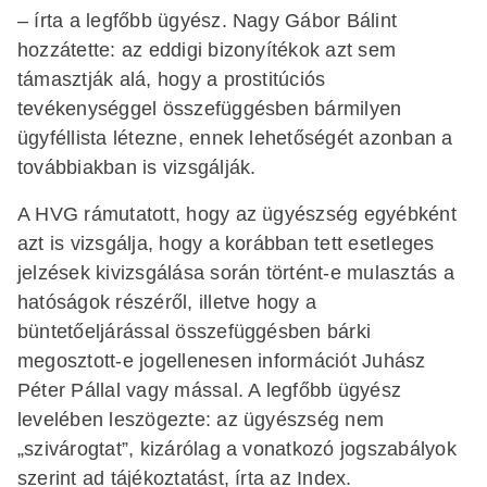
– írta a legfőbb ügyész. Nagy Gábor Bálint
hozzátette: az eddigi bizonyítékok azt sem
támasztják alá, hogy a prostitúciós
tevékenységgel összefüggésben bármilyen
ügyféllista létezne, ennek lehetőségét azonban a
továbbiakban is vizsgálják.
A HVG rámutatott, hogy az ügyészség egyébként
azt is vizsgálja, hogy a korábban tett esetleges
jelzések kivizsgálása során történt-e mulasztás a
hatóságok részéről, illetve hogy a
büntetőeljárással összefüggésben bárki
megosztott-e jogellenesen információt Juhász
Péter Pállal vagy mással. A legfőbb ügyész
levelében leszögezte: az ügyészség nem
„szivárogtat”, kizárólag a vonatkozó jogszabályok
szerint ad tájékoztatást, írta az Index.