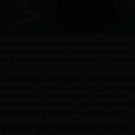
ladesi migráns, egy bresciai befogadóközpontban
eztében teherbe is esett. A bangladesi azonban
téves szabadságvesztés mellett csupán az országb
az ítélet kapcsán, „egy tízéves kislányt megerősz
kegyetlenség, amely láttán elakad az ember léleg
éli az elkövetőt. A bresciai ítélet egyszerűen
háborodottan Lara Magoni, a kormányzó Fratelli d’
amenti képviselője az Il Giornale című lapnak.
ő ülésen szexuális kényszerítésről kiskorúval