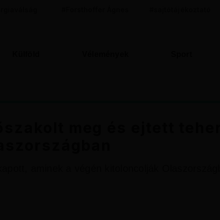
rgiaválság
#Forsthoffer Ágnes
#sajtótájékoztató
Külföld
Vélemények
Sport
szakolt meg és ejtett tehe
Olaszországban
kapott, aminek a végén kitoloncolják Olaszország