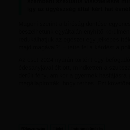
szembeni szexuális visszaélésre minős
így az ügyészség által kért hat évnél
Magoni szerint a bíróság döntése egyene
beszélhetünk egyáltalán enyhítő körülm
redukálhatjuk az egészet egy jelképes ítél
majd magával?” – tette fel a kérdést a po
Az eset 2024 nyarán történt egy befogadók
édesanyjával élt ott, mindketten a szubsz
derült fény, amikor a gyermek hasfájásra 
megállapították, hogy terhes. Ezt követően
#Olaszország
#ítélet
#migránsbűnözés