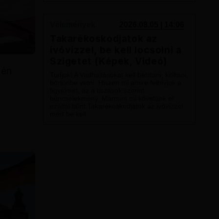
Vélemények
2026.08.05 | 14:06
Takarékoskodjatok az
ivóvízzel, be kell locsolni a
Szigetet (Képek, Videó)
tén
Tudjuk! A Vadhajtásokat kell betiltani, kitiltani,
börtönbe vetni. Hiszen mi amire felhívjuk a
figyelmet, az a tiszások szerint
bűncselekmény. Mármint mi követünk el
ezáltal bűnt.Takarékoskodjatok az ivóvízzel,
mert be kell...