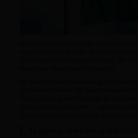
Kiderült ugyanis, hogy egy 29 éves, bang
megerőszakolta a lányt, aki ennek követk
vérforralóan kicsi büntetést kapott: az ö
kiutasítást rendelték el büntetésül.
Az olasz közélet gyakorlatilag felrobbant 
és teherbe ejtettek. Ez olyan embertelen 
"Erre a bíróság mindössze öt év börtönre ít
felfoghatatlan számomra” – nyilatkozta fel
(Olaszország Testvérei) párt európai parl
Az ügyet az eljáró bíró az előkészít