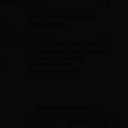
tak le,
Külföld
10:29
Civilek sebesültek meg
ukrán dróntámadásban
Belgorodban
an
ogyan
Vélemények
10:09
át cipel
Tarjányi Péter: Baka András
köztársasági elnöki jelölése
négyszeres közjogi
 az
dilemmát jelent
or
Magyarországnak
Heti legolvasottabb hírek
Vélemények
2026.08.03 | 13:42