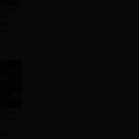
nújával
e a
gok egy
gárt
 Egyik
rélték
gon?