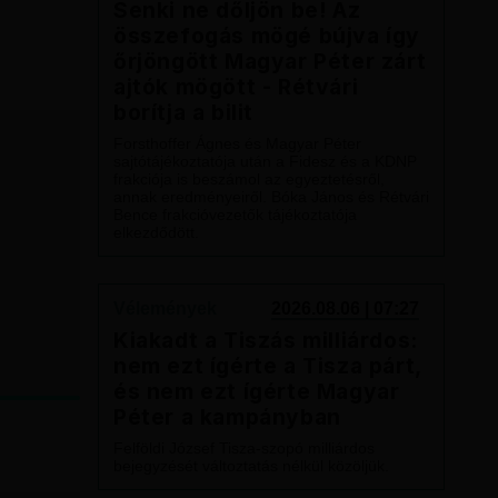
Senki ne dőljön be! Az
összefogás mögé bújva így
őrjöngött Magyar Péter zárt
ajtók mögött - Rétvári
borítja a bilit
Forsthoffer Ágnes és Magyar Péter
sajtótájékoztatója után a Fidesz és a KDNP
frakciója is beszámol az egyeztetésről,
annak eredményeiről. Bóka János és Rétvári
Bence frakcióvezetők tájékoztatója
elkezdődött.
Vélemények
2026.08.06 | 07:27
Kiakadt a Tiszás milliárdos:
nem ezt ígérte a Tisza párt,
és nem ezt ígérte Magyar
Péter a kampányban
Felföldi József Tisza-szopó milliárdos
bejegyzését változtatás nélkül közöljük.