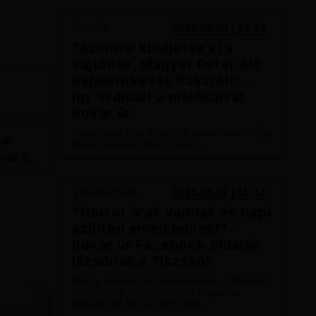
Videók
2026.08.04 | 14:34
"Azonnal küldjétek ki a
sajtónak, Magyar Péter élő
bejelentkezés Paksról!" -
így ordibált a melósaival
Rovar úr
A baki miatt le is állt az élő közvetítésük…Így
pi
őrjöng a nárcisztikus miniszt...
var úr
k a
Vélemények
2026.08.07 | 11:32
"Horror árak vannak és napi
szinten emelkednek!" -
Rovar úr Facebook-oldalán
lázadnak a Tiszások
Ahogy arról reggel beszámoltunk, a Messiás
bejelentette, hogy már nem magas az
infláció, sőt 10 éve nem látot...