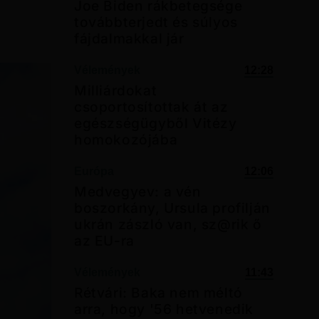
Joe Biden rákbetegsége
továbbterjedt és súlyos
fájdalmakkal jár
Vélemények
12:28
Milliárdokat
csoportosítottak át az
egészségügyből Vitézy
homokozójába
Európa
12:06
Medvegyev: a vén
boszorkány, Ursula profilján
ukrán zászló van, sz@rik ő
az EU-ra
Vélemények
11:43
Rétvári: Baka nem méltó
arra, hogy '56 hetvenedik