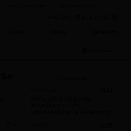
#Paksi atomerőmű
#Rétvári Bence
EUR 366.4 :
USD 317.95 :
Európa
Videók
Történelem
hírcsatorna
rbe
Friss hírek
Vélemények
13:13
Aranyszínű sárgaság
ból.
pusztítja a szőlőt,
végveszélyben a Badacsony
59
Külföld
12:49