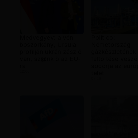
Medvegyev: a vén
Politico:
boszorkány, Ursula
Németország
profilján ukrán zászló
gázkészletének 
van, sz@rik ő az EU-
feltöltése vesz
ra
sodorja az euró
12:06
telet
07:16