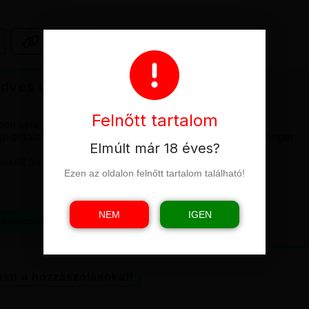
dves Olvasóink!
Felnőtt tartalom
n keresitek portálunkat, amiért hálásak is vagyunk.
i oldalakon keresik a híreket, ezért elindítottuk a Messenger
Elmúlt már 18 éves?
kkeit portálunkról.
Ezen az oldalon felnőtt tartalom található!
NEM
IGEN
ratkozom a hírcsatornára!
sd a hozzászólásokat!