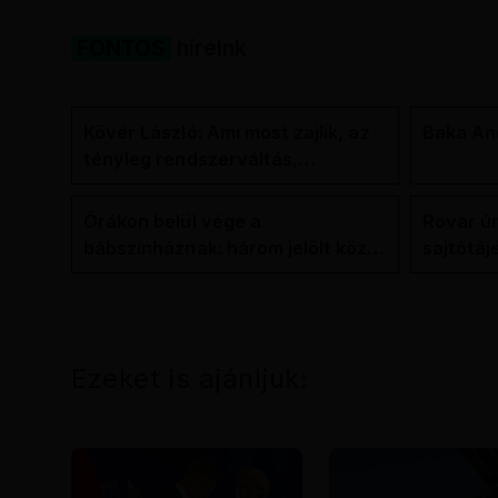
FONTOS
híreink
Kövér László: Ami most zajlik, az
Baka And
tényleg rendszerváltás,
pontosabban
rendszervisszaváltás
Órákon belül vége a
Rovar úr
bábszínháznak: három jelölt közül
sajtótáj
"választ" ma államfőt a Tisza-
és a Vad
frakció
kialakul
Ezeket is ajánljuk: