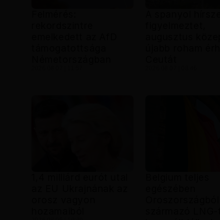
Felmérés:
A spanyol hírsz
rekordszintre
figyelmeztet,
emelkedett az AfD
augusztus köze
támogatottsága
újabb roham érh
Németországban
Ceutát
2026.08.07 | 11:57
2026.08.07 | 08:46
1,4 milliárd eurót utal
Belgium teljes
az EU Ukrajnának az
egészében
orosz vagyon
Oroszországból
hozamaiból
származó LNG-