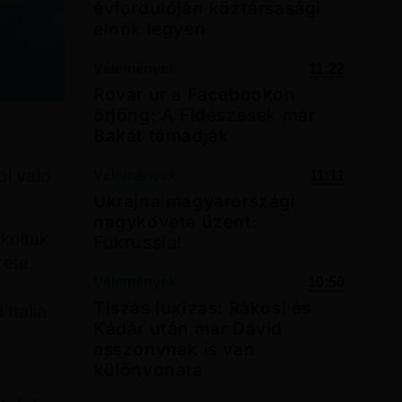
évfordulóján köztársasági
elnök legyen
Vélemények
11:22
Rovar úr a Facebookon
őrjöng: A Fideszesek már
Bakát támadják
ól való
Vélemények
11:11
Ukrajna magyarországi
nagykövete üzent:
akoltak
Fukrussia!
zete.
Vélemények
10:50
Tiszás luxizás: Rákosi és
Italia
Kádár után már Dávid
asszonynak is van
különvonata