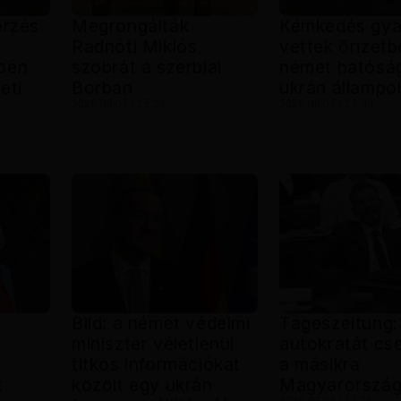
erzés
Megrongálták
Kémkedés gya
Radnóti Miklós
vettek őrizetb
pén
szobrát a szerbiai
német hatósá
eti
Borban
ukrán állampol
2026.08.06 | 15:16
2026.08.06 | 13:30
Bild: a német védelmi
Tageszeitung:
miniszter véletlenül
autokratát cse
titkos információkat
a másikra
t
közölt egy ukrán
Magyarorszá