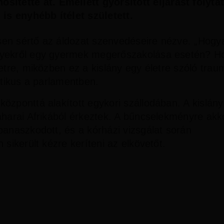
ítette át. Emellett gyorsított eljárást folytat
 is enyhébb ítélet született.
sen sértő az áldozat szenvedéseire nézve. „Hogy
ényekről egy gyermek megerőszakolása esetén? H
etre, miközben ez a kislány egy életre szóló traum
litikus a parlamentben.
özponttá alakított egykori szállodában. A kislány
aharai Afrikából érkeztek. A bűncselekményre akk
panaszkodott, és a kórházi vizsgálat során
 sikerült kézre keríteni az elkövetőt.