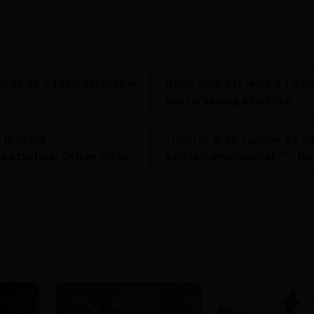
rás és a tatai sortűzper
Baka Andrást jelöli a Tisza
köztársasági elnöknek
 brutális
"Horror árak vannak és na
ékoztatója: Orbán Viktor
szinten emelkednek!" - Ro
hajtások a felelős a
Facebook-oldalán lázadna
t helyzetért
Tiszások