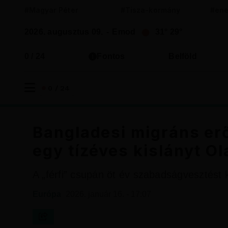
#Magyar Péter
#Tisza-kormány
#ene
2026. augusztus 09.
-
Emod
31°
29°
0 / 24
Fontos
Belföld
0 / 24
Bangladesi migráns erő
egy tízéves kislányt 
A „férfi” csupán öt év szabadságvesztést 
Európa
2026. január 16. - 17:07