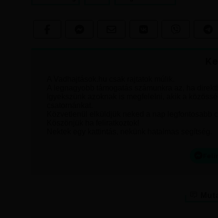
Ke
A Vadhajtások.hu csak rajtatok múlik.
A legnagyobb támogatás számunkra az, ha direktbe
Igyekszünk azoknak is megfelelni, akik a közösség
csatornánkat.
Közvetlenül elküldjük neked a nap legfontosabb ci
Köszönjük ha feliratkoztok!
Nektek egy kattintás, nekünk hatalmas segítség.
Feli
Muta