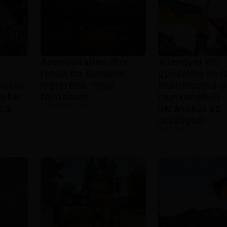
Azonosítatlan drón
A lengyel PiS
repült be Bulgária
győzelme ese
lassú
légterébe, majd
kitoloncolná a
élybe
felrobbant
munkanélküli
pai
2026.08.08 | 18:23
ukránokat az
országból
2026.08.07 | 14:53