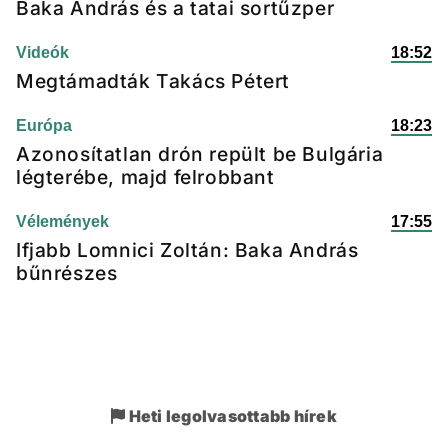
Baka András és a tatai sortűzper
Videók
18:52
Megtámadták Takács Pétert
Európa
18:23
Azonosítatlan drón repült be Bulgária
légterébe, majd felrobbant
Vélemények
17:55
Ifjabb Lomnici Zoltán: Baka András
bűnrészes
Heti legolvasottabb hírek