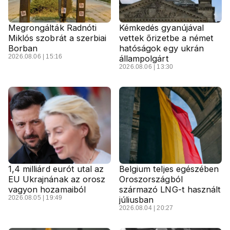
Megrongálták Radnóti
Kémkedés gyanújával
Miklós szobrát a szerbiai
vettek őrizetbe a német
Borban
hatóságok egy ukrán
2026.08.06 | 15:16
állampolgárt
2026.08.06 | 13:30
1,4 milliárd eurót utal az
Belgium teljes egészében
EU Ukrajnának az orosz
Oroszországból
vagyon hozamaiból
származó LNG-t használt
2026.08.05 | 19:49
júliusban
2026.08.04 | 20:27