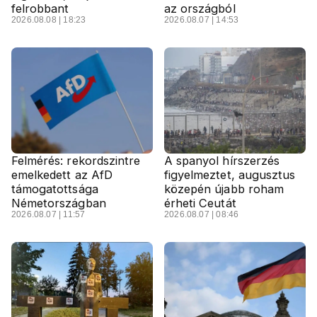
felrobbant
az országból
2026.08.08 | 18:23
2026.08.07 | 14:53
Felmérés: rekordszintre
A spanyol hírszerzés
emelkedett az AfD
figyelmeztet, augusztus
támogatottsága
közepén újabb roham
Németországban
érheti Ceutát
2026.08.07 | 11:57
2026.08.07 | 08:46