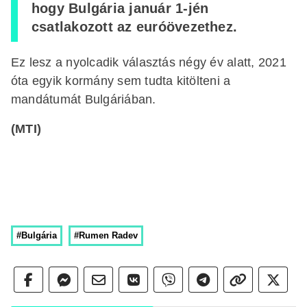
hogy Bulgária január 1-jén
csatlakozott az euróövezethez.
Ez lesz a nyolcadik választás négy év alatt, 2021
óta egyik kormány sem tudta kitölteni a
mandátumát Bulgáriában.
(MTI)
#Bulgária
#Rumen Radev