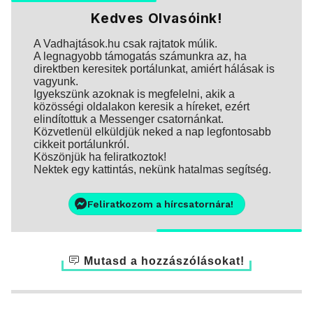
Kedves Olvasóink!
A Vadhajtások.hu csak rajtatok múlik.
A legnagyobb támogatás számunkra az, ha
direktben keresitek portálunkat, amiért hálásak is
vagyunk.
Igyekszünk azoknak is megfelelni, akik a
közösségi oldalakon keresik a híreket, ezért
elindítottuk a Messenger csatornánkat.
Közvetlenül elküldjük neked a nap legfontosabb
cikkeit portálunkról.
Köszönjük ha feliratkoztok!
Nektek egy kattintás, nekünk hatalmas segítség.
Feliratkozom a hírcsatornára!
Mutasd a hozzászólásokat!