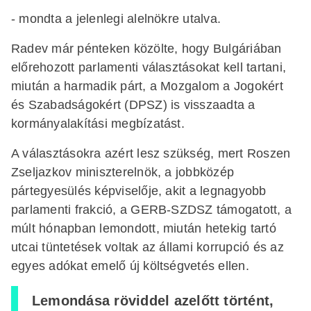
- mondta a jelenlegi alelnökre utalva.
Radev már pénteken közölte, hogy Bulgáriában
előrehozott parlamenti választásokat kell tartani,
miután a harmadik párt, a Mozgalom a Jogokért
és Szabadságokért (DPSZ) is visszaadta a
kormányalakítási megbízatást.
A választásokra azért lesz szükség, mert Roszen
Zseljazkov miniszterelnök, a jobbközép
pártegyesülés képviselője, akit a legnagyobb
parlamenti frakció, a GERB-SZDSZ támogatott, a
múlt hónapban lemondott, miután hetekig tartó
utcai tüntetések voltak az állami korrupció és az
egyes adókat emelő új költségvetés ellen.
Lemondása röviddel azelőtt történt,