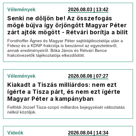
Vélemények
2026.08.03 | 13:42
Senki ne dőljön be! Az összefogás
mögé bújva így őrjöngött Magyar Péter
zárt ajtók mögött - Rétvári borítja a bilit
Forsthoffer Ágnes és Magyar Péter sajtótájékoztatója után a
Fidesz és a KDNP frakciója is beszámol az egyeztetésről,
annak eredményeiről. Bóka János és Rétvári Bence
frakcióvezetők tájékoztatója elkezdődött.
Vélemények
2026.08.06 | 07:27
Kiakadt a Tiszás milliárdos: nem ezt
ígérte a Tisza párt, és nem ezt ígérte
Magyar Péter a kampányban
Felföldi József Tisza-szopó milliárdos bejegyzését változtatás
nélkül közöljük.
Videók
2026.08.04 | 14:34