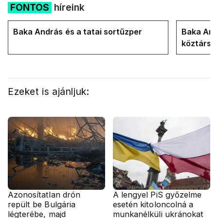
FONTOS
híreink
Baka András és a tatai sortűzper
Baka Andr
köztársa
Ezeket is ajánljuk:
Azonosítatlan drón
A lengyel PiS győzelme
repült be Bulgária
esetén kitoloncolná a
légterébe, majd
munkanélküli ukránokat