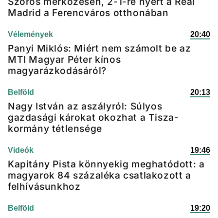
Szoros mérkőzésen, 2-1-re nyert a Real
Madrid a Ferencváros otthonában
Vélemények
20:40
Panyi Miklós: Miért nem számolt be az
MTI Magyar Péter kínos
magyarázkodásáról?
Belföld
20:13
Nagy István az aszályról: Súlyos
gazdasági károkat okozhat a Tisza-
kormány tétlensége
Videók
19:46
Kapitány Pista könnyekig meghatódott: a
magyarok 84 százaléka csatlakozott a
felhívásunkhoz
Belföld
19:20