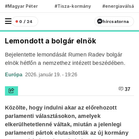
#Magyar Péter
#Tisza-kormány
#energiaválság
0 / 24
hírcsatorna
Lemondott a bolgár elnök
Bejelentette lemondását Rumen Radev bolgár
elnök hétfőn a nemzethez intézett beszédében.
Európa
2026. január 19. - 19:26
37
Közölte, hogy indulni akar az előrehozott
parlamenti választásokon, amelyek
elkerülhetetlenné váltak, miután a jelenlegi
parlamenti pártok elutasították az új kormány