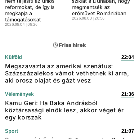
nem teljesíti az uniós
sziklát a Dunában, hogy
reformokat, de így is
megmentsék az
megkapja a
erőművet Romániában
2026.08.03 | 20:56
támogatásokat
2026.08.04 | 08:26
Friss hírek
Külföld
22:04
Megszavazta az amerikai szenátus:
Százszázalékos vámot vethetnek ki arra,
aki orosz olajat és gázt vesz
Vélemények
21:36
Kamu Geri: Ha Baka Andrásból
köztársasági elnök lesz, akkor véget ér
egy korszak
Sport
21:07