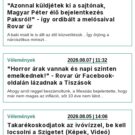
"Azonnal küldjétek ki a sajtónak,
Magyar Péter élő bejelentkezés
Paksról!" - így ordibált a melósaival
Rovar úr
A baki miatt le is állt az élő közvetítésük…Így őrjöng a
nárcisztikus miniszt...
Vélemények
2026.08.07 | 11:32
"Horror árak vannak és napi szinten
emelkednek!" - Rovar úr Facebook-
oldalán lázadnak a Tiszások
Ahogy arról reggel beszámoltunk, a Messiás bejelentette, hogy
már nem magas az infláció, sőt 10 éve nem látot...
Vélemények
2026.08.05 | 14:06
Takarékoskodjatok az ivóvízzel, be kell
locsolni a Szigetet (Képek, Videó)