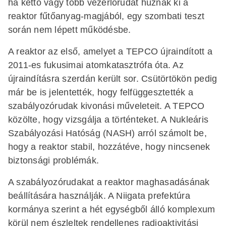
ha kettő vagy több vezérlőrudat húznak ki a
reaktor fűtőanyag-magjából, egy szombati teszt
során nem lépett működésbe.
A reaktor az első, amelyet a TEPCO újraindított a
2011-es fukusimai atomkatasztrófa óta. Az
újraindításra szerdán került sor. Csütörtökön pedig
már be is jelentették, hogy felfüggesztették a
szabályozórudak kivonási műveleteit. A TEPCO
közölte, hogy vizsgálja a történteket. A Nukleáris
Szabályozási Hatóság (NASH) arról számolt be,
hogy a reaktor stabil, hozzátéve, hogy nincsenek
biztonsági problémák.
A szabályozórudakat a reaktor maghasadásának
beállítására használják. A Niigata prefektúra
kormánya szerint a hét egységből álló komplexum
körül nem észleltek rendellenes radioaktivitási