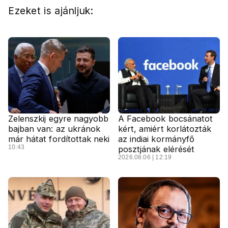
Ezeket is ajánljuk:
Zelenszkij egyre nagyobb
A Facebook bocsánatot
bajban van: az ukránok
kért, amiért korlátozták
már hátat fordítottak neki
az indiai kormányfő
10:43
posztjának elérését
2026.08.06 | 12:19