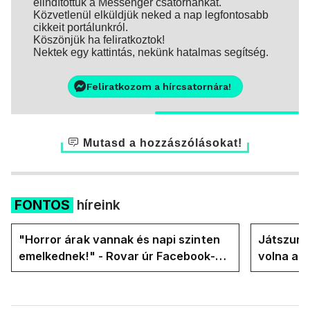
elindítottuk a Messenger csatornánkat.
Közvetlenül elküldjük neked a nap legfontosabb
cikkeit portálunkról.
Köszönjük ha feliratkoztok!
Nektek egy kattintás, nekünk hatalmas segítség.
Feliratkozom a hírcsatornára!
Mutasd a hozzászólásokat!
FONTOS
híreink
"Horror árak vannak és napi szinten
Játszunk 
emelkednek!" - Rovar úr Facebook-
volna az
oldalán lázadnak a Tiszások
rezsicsök