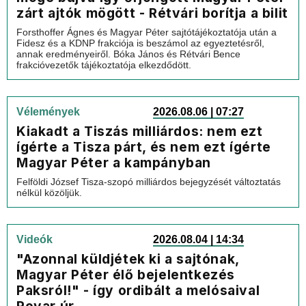
zárt ajtók mögött - Rétvári borítja a bilit
Forsthoffer Ágnes és Magyar Péter sajtótájékoztatója után a
Fidesz és a KDNP frakciója is beszámol az egyeztetésről,
annak eredményeiről. Bóka János és Rétvári Bence
frakcióvezetők tájékoztatója elkezdődött.
Vélemények
2026.08.06 | 07:27
Kiakadt a Tiszás milliárdos: nem ezt
ígérte a Tisza párt, és nem ezt ígérte
Magyar Péter a kampányban
Felföldi József Tisza-szopó milliárdos bejegyzését változtatás
nélkül közöljük.
Videók
2026.08.04 | 14:34
"Azonnal küldjétek ki a sajtónak,
Magyar Péter élő bejelentkezés
Paksról!" - így ordibált a melósaival