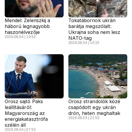
Mendel: Zelenszkij a
Tokatábornok ukrán
háború legnagyobb
barátja megszólalt:
haszonélvezője
Ukrajna soha nem lesz
2026.08.04 | 19:53
NATO-tag
2026.08.04 | 10:15
Orosz sajtó Paks
Orosz strandolók közé
leállításáról:
csapódott egy ukrán
Magyarország az
drón, heten meghaltak
2026.08.03 | 21:53
energiakatasztrófa
szélén áll
2026.08.04 | 07:53