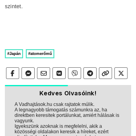
szintet.
#Japán
#atomerőmű
Kedves Olvasóink!
A Vadhajtások.hu csak rajtatok múlik.
A legnagyobb támogatás számunkra az, ha
direktben keresitek portálunkat, amiért hálásak is
vagyunk.
Igyekszünk azoknak is megfelelni, akik a
közösségi oldalakon keresik a híreket, ezért