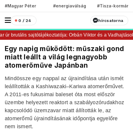
#Magyar Péter
#energiaválság
#Tisza-kormány
0 / 24
hírcsatorna
r brutális sajtótájékoztatója: Orbán Viktor és a Vadhajtások a 
Egy napig működött: műszaki gond
miatt leállt a világ legnagyobb
atomerőműve Japánban
Mindössze egy nappal az újraindítása után ismét
leállították a Kashiwazaki–Kariwa atomerőművet.
A 2011-es fukusimai baleset óta most először
üzembe helyezett reaktort a szabályozórudakhoz
kapcsolódó üzemzavar miatt állították le, az
atomerőmű újraindításának időpontja egyelőre
nem ismert.