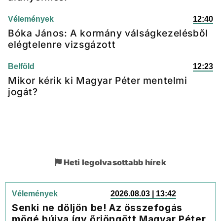
Vélemények
12:40
Bóka János: A kormány válságkezelésből
elégtelenre vizsgázott
Belföld
12:23
Mikor kérik ki Magyar Péter mentelmi
jogát?
Heti legolvasottabb hírek
Vélemények
2026.08.03 | 13:42
Senki ne dőljön be! Az összefogás
mögé bújva így őrjöngött Magyar Péter