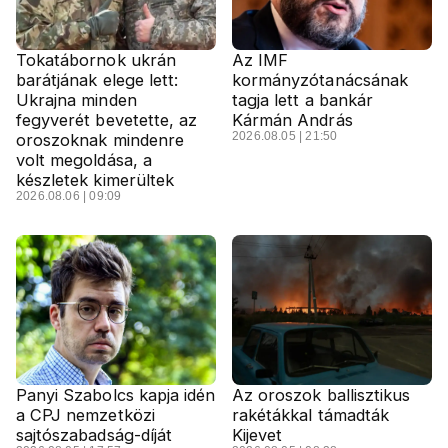
Tokatábornok ukrán
Az IMF
barátjának elege lett:
kormányzótanácsának
Ukrajna minden
tagja lett a bankár
fegyverét bevetette, az
Kármán András
2026.08.05 | 21:50
oroszoknak mindenre
volt megoldása, a
készletek kimerültek
2026.08.06 | 09:09
Panyi Szabolcs kapja idén
Az oroszok ballisztikus
a CPJ nemzetközi
rakétákkal támadták
sajtószabadság-díját
Kijevet