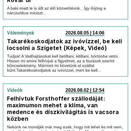
Rovar úr
A baki miatt le is állt az élő közvetítésük…Így őrjöng a
nárcisztikus miniszt...
Vélemények
2026.08.05 | 14:06
Takarékoskodjatok az ivóvízzel, be kell
locsolni a Szigetet (Képek, Videó)
Tudjuk! A Vadhajtásokat kell betiltani, kitiltani, börtönbe vetni.
Hiszen mi amire felhívjuk a figyelmet, az a tiszások szerint
bűncselekmény. Mármint mi követünk el ezáltal
bűnt.Takarékoskodjatok az ivóvízzel, mert be kell...
Videók
2026.08.02 | 12:54
Felhívtuk Forsthoffer szállodáját:
maximumon mehet a klíma, van
medence és díszkivilágítás is vacsora
közben
Nekünk ne mondják már meg ezek, hogy mit lehet és mit nem,