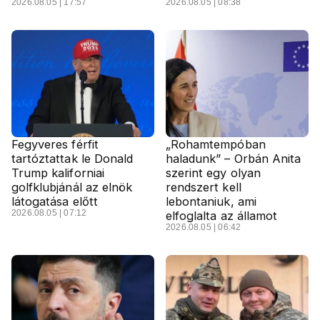
2026.08.05 | 17:57
2026.08.05 | 08:38
Fegyveres férfit
„Rohamtempóban
tartóztattak le Donald
haladunk” – Orbán Anita
Trump kaliforniai
szerint egy olyan
golfklubjánál az elnök
rendszert kell
látogatása előtt
lebontaniuk, ami
2026.08.05 | 07:12
elfoglalta az államot
2026.08.05 | 06:42