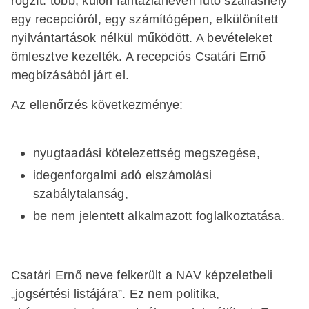
rögzít: több, külön fantázianéven futó szálláshely
egy recepcióról, egy számítógépen, elkülönített
nyilvántartások nélkül működött. A bevételeket
ömlesztve kezelték. A recepciós Csatári Ernő
megbízásából járt el.
Az ellenőrzés következménye:
nyugtaadási kötelezettség megszegése,
idegenforgalmi adó elszámolási
szabálytalanság,
be nem jelentett alkalmazott foglalkoztatása.
Csatári Ernő neve felkerült a NAV képzeletbeli
„jogsértési listájára”. Ez nem politika,