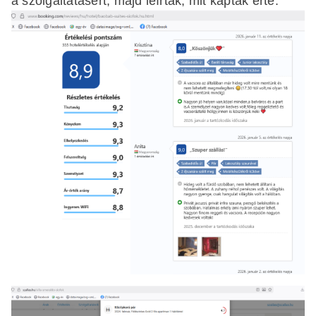
a szolgáltatásért, majd leírták, mit kaptak érte.