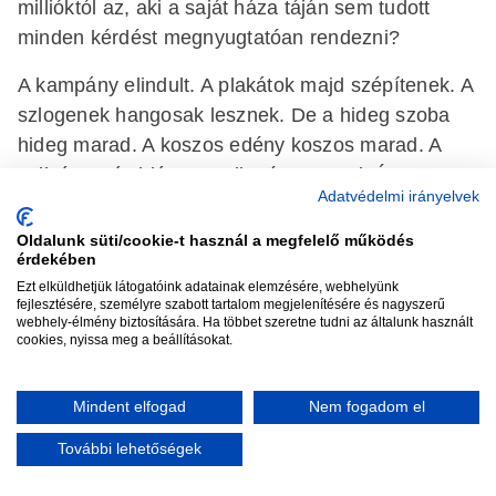
millióktól az, aki a saját háza táján sem tudott
minden kérdést megnyugtatóan rendezni?
A kampány elindult. A plakátok majd szépítenek. A
szlogenek hangosak lesznek. De a hideg szoba
hideg marad. A koszos edény koszos marad. A
nyilvántartás hiánya pedig tény marad. És a
Adatvédelmi irányelvek
választók dolga eldönteni, hogy vajon ez az a
rend, amelyre egy ország jövőjét rá lehet bízni.
Oldalunk süti/cookie-t használ a megfelelő működés
érdekében
Ezt elküldhetjük látogatóink adatainak elemzésére, webhelyünk
fejlesztésére, személyre szabott tartalom megjelenítésére és nagyszerű
webhely-élmény biztosítására. Ha többet szeretne tudni az általunk használt
cookies, nyissa meg a beállításokat.
#Csatári Ernő
#Tisza párt
Mindent elfogad
Nem fogadom el
További lehetőségek