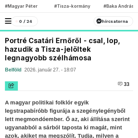
#Magyar Péter
#Tisza-kormány
#Baka András
0 / 24
hírcsatorna
Portré Csatári Ernőről - csal, lop,
hazudik a Tisza-jelöltek
legnagyobb szélhámosa
Belföld
2026. január 27. - 18:07
33
A magyar politikai folklór egyik
legstrapabíróbb figurája a szegénylegényből
lett megmondóember. Ő az, aki állítása szerint
ugyanabból a sárból taposta ki magát, mint
azok, akiket ma megszólít. Tudja, milyen a