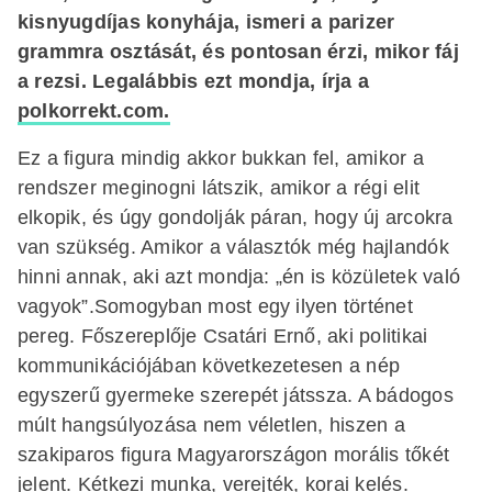
kisnyugdíjas konyhája, ismeri a parizer
grammra osztását, és pontosan érzi, mikor fáj
a rezsi. Legalábbis ezt mondja, írja a
polkorrekt.com.
Ez a figura mindig akkor bukkan fel, amikor a
rendszer meginogni látszik, amikor a régi elit
elkopik, és úgy gondolják páran, hogy új arcokra
van szükség. Amikor a választók még hajlandók
hinni annak, aki azt mondja: „én is közületek való
vagyok”.Somogyban most egy ilyen történet
pereg. Főszereplője Csatári Ernő, aki politikai
kommunikációjában következetesen a nép
egyszerű gyermeke szerepét játssza. A bádogos
múlt hangsúlyozása nem véletlen, hiszen a
szakiparos figura Magyarországon morális tőkét
jelent. Kétkezi munka, verejték, korai kelés.