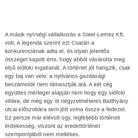
A másik nyírségi vállalkozás a Steel-Lemez Kft.
volt. A legenda szerint ezt Csatári a
konkurenciának adta el, és olyan jelentős
összeget kapott érte, hogy abból vásárolta meg
első siófoki ingatlanát. A történet jól hangzik, csak
egy baj van vele: a nyilvános gazdasági
beszámolók nem támasztják alá. A két cég
együttes mérlegei alapján nem hogy egy siófoki
villára, de még egy öt négyzetméteres Batthyány
utcai előszobára sem jött volna össze a fedezet.
Ez persze már elévült ügy, legfeljebb történeti
érdekesség, viszont az eredettörténet
szempontjából nem mellékes.