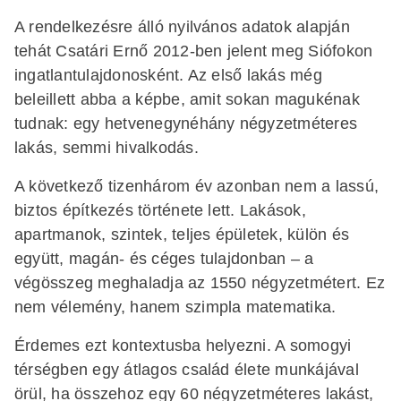
A rendelkezésre álló nyilvános adatok alapján
tehát Csatári Ernő 2012-ben jelent meg Siófokon
ingatlantulajdonosként. Az első lakás még
beleillett abba a képbe, amit sokan magukénak
tudnak: egy hetvenegynéhány négyzetméteres
lakás, semmi hivalkodás.
A következő tizenhárom év azonban nem a lassú,
biztos építkezés története lett. Lakások,
apartmanok, szintek, teljes épületek, külön és
együtt, magán- és céges tulajdonban – a
végösszeg meghaladja az 1550 négyzetmétert. Ez
nem vélemény, hanem szimpla matematika.
Érdemes ezt kontextusba helyezni. A somogyi
térségben egy átlagos család élete munkájával
örül, ha összehoz egy 60 négyzetméteres lakást,