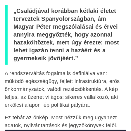
„Családjával korábban kétlaki életet
terveztek Spanyolországban, ám
Magyar Péter megszólalásai és érvei
annyira meggyőzték, hogy azonnal
hazaköltöztek, mert úgy érezte: most
lehet igazán tenni a hazáért és a
gyermekeik jövőjéért.”
A rendszerváltás fogalma is definiálva van:
működő egészségügy, fejlett infrastruktúra, erős
önkormányzatok, valódi rezsicsökkentés. A kép
teljes, az üzenet világos: sikeres vállalkozó, aki
erkölcsi alapon lép politikai pályára.
Ez tehát az önkép. Most nézzük meg ugyanezt
adatok, nyilvántartások és jegyzőkönyvek felől.