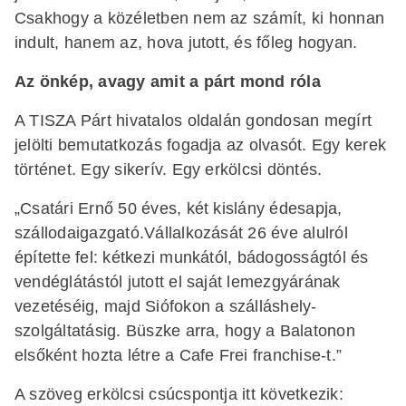
Csakhogy a közéletben nem az számít, ki honnan
indult, hanem az, hova jutott, és főleg hogyan.
Az önkép, avagy amit a párt mond róla
A TISZA Párt hivatalos oldalán gondosan megírt
jelölti bemutatkozás fogadja az olvasót. Egy kerek
történet. Egy sikerív. Egy erkölcsi döntés.
„Csatári Ernő 50 éves, két kislány édesapja,
szállodaigazgató.Vállalkozását 26 éve alulról
építette fel: kétkezi munkától, bádogosságtól és
vendéglátástól jutott el saját lemezgyárának
vezetéséig, majd Siófokon a szálláshely-
szolgáltatásig. Büszke arra, hogy a Balatonon
elsőként hozta létre a Cafe Frei franchise-t.”
A szöveg erkölcsi csúcspontja itt következik: