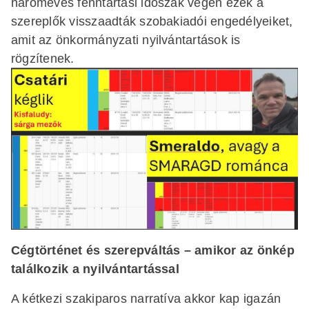
hároméves fenntartási időszak végén ezek a
szereplők visszaadták szobakiadói engedélyeiket,
amit az önkormányzati nyilvántartások is
rögzítenek.
Cégtörténet és szerepváltás – amikor az önkép
találkozik a nyilvántartással
A kétkezi szakiparos narratíva akkor kap igazán