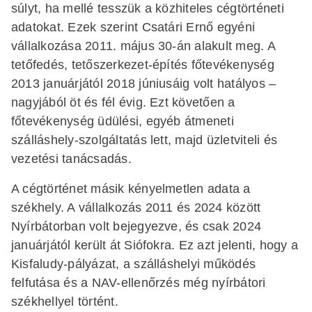
súlyt, ha mellé tesszük a közhiteles cégtörténeti
adatokat. Ezek szerint Csatári Ernő egyéni
vállalkozása 2011. május 30-án alakult meg. A
tetőfedés, tetőszerkezet-építés főtevékenység
2013 januárjától 2018 júniusáig volt hatályos –
nagyjából öt és fél évig. Ezt követően a
főtevékenység üdülési, egyéb átmeneti
szálláshely-szolgáltatás lett, majd üzletviteli és
vezetési tanácsadás.
A cégtörténet másik kényelmetlen adata a
székhely. A vállalkozás 2011 és 2024 között
Nyírbátorban volt bejegyezve, és csak 2024
januárjától került át Siófokra. Ez azt jelenti, hogy a
Kisfaludy-pályázat, a szálláshelyi működés
felfutása és a NAV-ellenőrzés még nyírbátori
székhellyel történt.