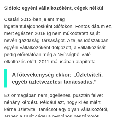
Siófok: egyéni vállalkozóként, cégek nélkül
Csatári 2012-ben jelent meg
ingatlantulajdonosként Siófokon. Fontos dátum ez,
mert egészen 2018-ig nem működtetett saját
nevén gazdasági társaságot. A teljes időszakban
egyéni vállalkozóként dolgozott, a vállalkozását
pedig előrelátóan még a Nyírségből való
elköltözés előtt, 2011 májusában alapította.
A főtevékenység ekkor: „Üzletviteli,
egyéb üzletvezetési tanácsadás.”
Ez önmagában nem jogellenes, pusztán felvet
néhány kérdést. Például azt, hogy ki és miért
kérne üzletviteli tanácsot egy olyan vállalkozótól,
akinek a saját cégei a nyilvános beszámolók