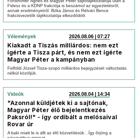
Forsthoffer Ágnes és Magyar Péter sajtótájékoztatója után a
Fidesz és a KDNP frakciója is beszámol az egyeztetésről,
annak eredményeiről. Bóka János és Rétvári Bence
frakcióvezetők tájékoztatója elkezdődött.
Vélemények
2026.08.06 | 07:27
Kiakadt a Tiszás milliárdos: nem ezt
ígérte a Tisza párt, és nem ezt ígérte
Magyar Péter a kampányban
Felföldi József Tisza-szopó milliárdos bejegyzését változtatás
nélkül közöljük.
Videók
2026.08.04 | 14:34
"Azonnal küldjétek ki a sajtónak,
Magyar Péter élő bejelentkezés
Paksról!" - így ordibált a melósaival
Rovar úr
A baki miatt le is állt az élő közvetítésük…Így őrjöng a
nárcisztikus miniszt...