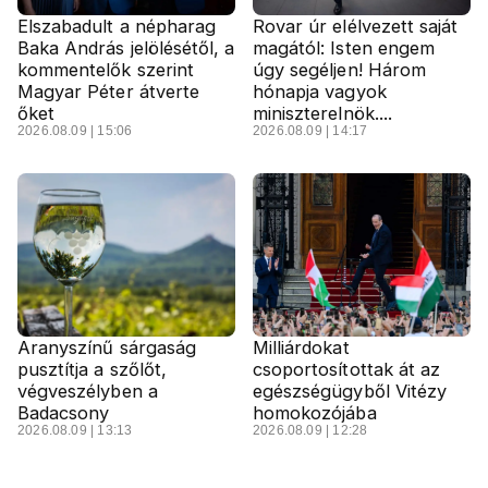
Elszabadult a népharag
Rovar úr elélvezett saját
Baka András jelölésétől, a
magától: Isten engem
kommentelők szerint
úgy segéljen! Három
Magyar Péter átverte
hónapja vagyok
őket
miniszterelnök....
2026.08.09 | 15:06
2026.08.09 | 14:17
Aranyszínű sárgaság
Milliárdokat
pusztítja a szőlőt,
csoportosítottak át az
végveszélyben a
egészségügyből Vitézy
Badacsony
homokozójába
2026.08.09 | 13:13
2026.08.09 | 12:28