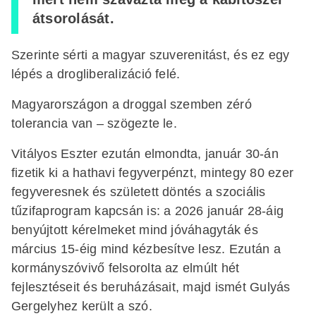
átsorolását.
Szerinte sérti a magyar szuverenitást, és ez egy
lépés a drogliberalizáció felé.
Magyarországon a droggal szemben zéró
tolerancia van – szögezte le.
Vitályos Eszter ezután elmondta, január 30-án
fizetik ki a hathavi fegyverpénzt, mintegy 80 ezer
fegyveresnek és született döntés a szociális
tűzifaprogram kapcsán is: a 2026 január 28-áig
benyújtott kérelmeket mind jóváhagyták és
március 15-éig mind kézbesítve lesz. Ezután a
kormányszóvivő felsorolta az elmúlt hét
fejlesztéseit és beruházásait, majd ismét Gulyás
Gergelyhez került a szó.