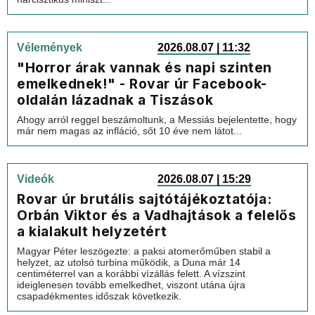
Vélemények
2026.08.07 | 11:32
"Horror árak vannak és napi szinten
emelkednek!" - Rovar úr Facebook-
oldalán lázadnak a Tiszások
Ahogy arról reggel beszámoltunk, a Messiás bejelentette, hogy
már nem magas az infláció, sőt 10 éve nem látot...
Videók
2026.08.07 | 15:29
Rovar úr brutális sajtótájékoztatója:
Orbán Viktor és a Vadhajtások a felelős
a kialakult helyzetért
Magyar Péter leszögezte: a paksi atomerőműben stabil a
helyzet, az utolsó turbina működik, a Duna már 14
centiméterrel van a korábbi vízállás felett. A vízszint
ideiglenesen tovább emelkedhet, viszont utána újra
csapadékmentes időszak következik.