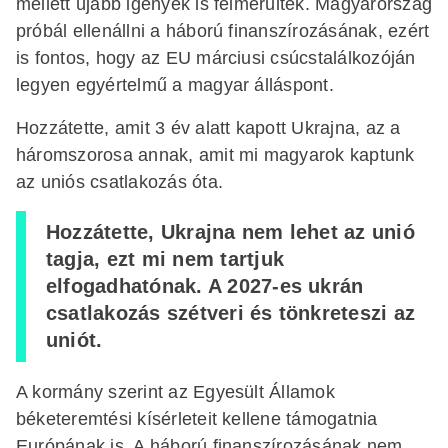
mellett újabb igények is felmerültek. Magyarország
próbál ellenállni a háború finanszírozásának, ezért
is fontos, hogy az EU márciusi csúcstalálkozóján
legyen egyértelmű a magyar álláspont.
Hozzátette, amit 3 év alatt kapott Ukrajna, az a
háromszorosa annak, amit mi magyarok kaptunk
az uniós csatlakozás óta.
Hozzátette, Ukrajna nem lehet az unió
tagja, ezt mi nem tartjuk
elfogadhatónak. A 2027-es ukrán
csatlakozás szétveri és tönkreteszi az
uniót.
A kormány szerint az Egyesült Államok
béketeremtési kísérleteit kellene támogatnia
Európának is. A háború finanszírozásának nem