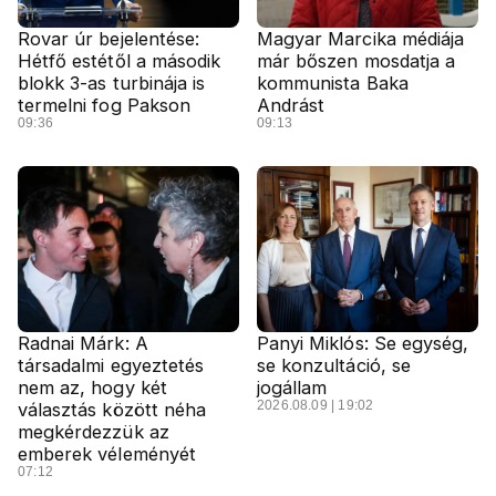
Rovar úr bejelentése:
Magyar Marcika médiája
Hétfő estétől a második
már bőszen mosdatja a
blokk 3-as turbinája is
kommunista Baka
termelni fog Pakson
Andrást
09:36
09:13
Radnai Márk: A
Panyi Miklós: Se egység,
társadalmi egyeztetés
se konzultáció, se
nem az, hogy két
jogállam
2026.08.09 | 19:02
választás között néha
megkérdezzük az
emberek véleményét
07:12