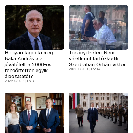
Hogyan tagadta meg
Tarjányi Péter: Nem
Baka András a a
véletlenül tartózkodik
jóvátételt a 2006-os
Szerbiában Orbán Viktor
2026.08.09 | 15:34
rendőrterror egyik
áldozatától?
2026.08.09 | 16:31