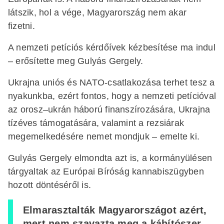
látszik, hol a vége, Magyarország nem akar
fizetni.
A nemzeti petíciós kérdőívek kézbesítése ma indul
– erősítette meg Gulyás Gergely.
Ukrajna uniós és NATO-csatlakozása terhet tesz a
nyakunkba, ezért fontos, hogy a nemzeti petícióval
az orosz–ukrán háború finanszírozására, Ukrajna
tízéves támogatására, valamint a rezsiárak
megemelkedésére nemet mondjuk – emelte ki.
Gulyás Gergely elmondta azt is, a kormányülésen
tárgyaltak az Európai Bíróság kannabiszügyben
hozott döntéséről is.
Elmarasztalták Magyarországot azért,
mert nem szavazta meg a kábítószer