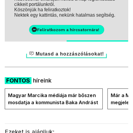
cikkeit portálunkról.
Köszönjük ha feliratkoztok!
Nektek egy kattintás, nekünk hatalmas segítség.
Feliratkozom a hírcsatornára!
Mutasd a hozzászólásokat!
FONTOS
híreink
Magyar Marcika médiája már bőszen
Már a Ma
mosdatja a kommunista Baka Andrást
megjelent
országot
Ezeket is ajánljuk: