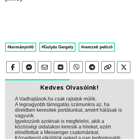
#kormányinfó
#Gulyás Gergely
#nemzeti petíció
Kedves Olvasóink!
A Vadhajtások.hu csak rajtatok múlik.
A legnagyobb támogatás számunkra az, ha
direktben keresitek portálunkat, amiért hálásak is
vagyunk.
Igyekszünk azoknak is megfelelni, akik a
közösségi oldalakon keresik a híreket, ezért
elindítottuk a Messenger csatornánkat.
Közvetlenül elküldjük neked a nap legfontosabb