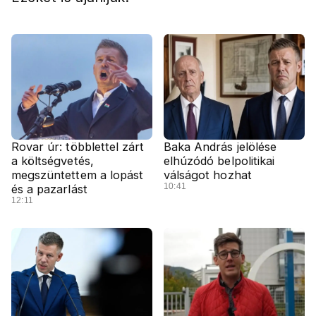
Rovar úr: többlettel zárt
Baka András jelölése
a költségvetés,
elhúzódó belpolitikai
megszüntettem a lopást
válságot hozhat
10:41
és a pazarlást
12:11