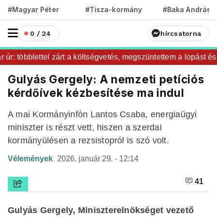
#Magyar Péter
#Tisza-kormány
#Baka András
0 / 24
hírcsatorna
r: többlettel zárt a költségvetés, megszüntettem a lopást és a 
Gulyás Gergely: A nemzeti petíciós
kérdőívek kézbesítése ma indul
A mai Kormányinfón Lantos Csaba, energiaügyi
miniszter is részt vett, hiszen a szerdai
kormányülésen a rezsistopról is szó volt.
Vélemények
2026. január 29. - 12:14
41
Gulyás Gergely, Miniszterelnökséget vezető