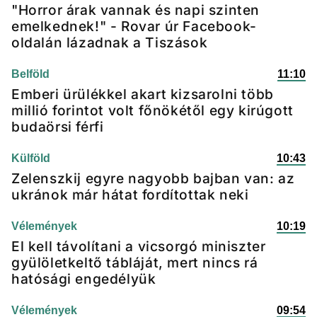
"Horror árak vannak és napi szinten
emelkednek!" - Rovar úr Facebook-
oldalán lázadnak a Tiszások
Belföld
11:10
Emberi ürülékkel akart kizsarolni több
millió forintot volt főnökétől egy kirúgott
budaörsi férfi
Külföld
10:43
Zelenszkij egyre nagyobb bajban van: az
ukránok már hátat fordítottak neki
Vélemények
10:19
El kell távolítani a vicsorgó miniszter
gyülöletkeltő tábláját, mert nincs rá
hatósági engedélyük
Vélemények
09:54