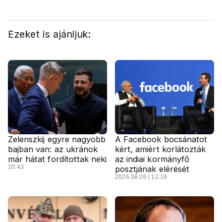
Ezeket is ajánljuk:
Zelenszkij egyre nagyobb
A Facebook bocsánatot
bajban van: az ukránok
kért, amiért korlátozták
már hátat fordítottak neki
az indiai kormányfő
10:43
posztjának elérését
2026.08.06 | 12:19