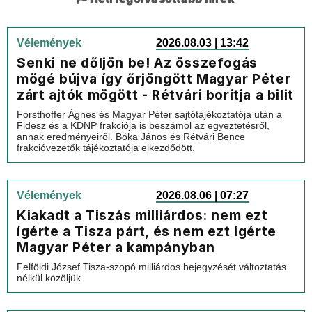
Vélemények
2026.08.03 | 13:42
Senki ne dőljön be! Az összefogás
mögé bújva így őrjöngött Magyar Péter
zárt ajtók mögött - Rétvári borítja a bilit
Forsthoffer Ágnes és Magyar Péter sajtótájékoztatója után a
Fidesz és a KDNP frakciója is beszámol az egyeztetésről,
annak eredményeiről. Bóka János és Rétvári Bence
frakcióvezetők tájékoztatója elkezdődött.
Vélemények
2026.08.06 | 07:27
Kiakadt a Tiszás milliárdos: nem ezt
ígérte a Tisza párt, és nem ezt ígérte
Magyar Péter a kampányban
Felföldi József Tisza-szopó milliárdos bejegyzését változtatás
nélkül közöljük.