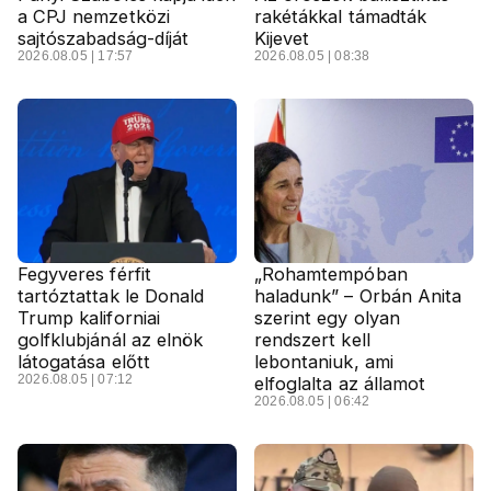
a CPJ nemzetközi
rakétákkal támadták
sajtószabadság-díját
Kijevet
2026.08.05 | 17:57
2026.08.05 | 08:38
Fegyveres férfit
„Rohamtempóban
tartóztattak le Donald
haladunk” – Orbán Anita
Trump kaliforniai
szerint egy olyan
golfklubjánál az elnök
rendszert kell
látogatása előtt
lebontaniuk, ami
2026.08.05 | 07:12
elfoglalta az államot
2026.08.05 | 06:42