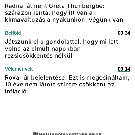
Radnai átment Greta Thunbergbe:
szárazon leírta, hogy itt van a
klímaváltozás a nyakunkon, végünk van
Belföld
09:34
Játszunk el a gondolattal, hogy mi lett
volna az elmúlt napokban
rezsicsökkentés nélkül
Vélemények
09:14
Rovar úr bejelentése: Ezt is megcsináltam,
10 éve nem látott szintre csökkent az
infláció
Heti legolvasottabb hírek