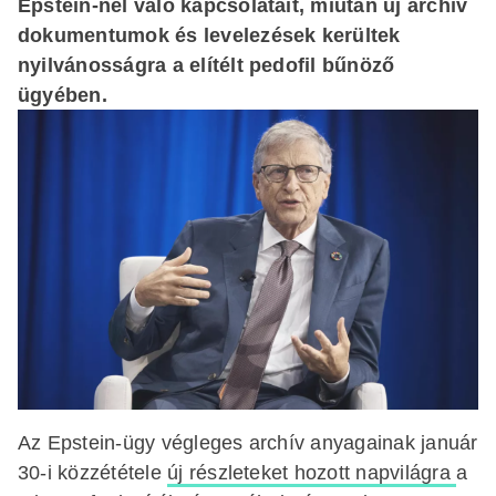
Epstein-nel való kapcsolatait, miután új archív
dokumentumok és levelezések kerültek
nyilvánosságra a elítélt pedofil bűnöző
ügyében.
Az Epstein-ügy végleges archív anyagainak január
30-i közzététele
új részleteket hozott napvilágra
a