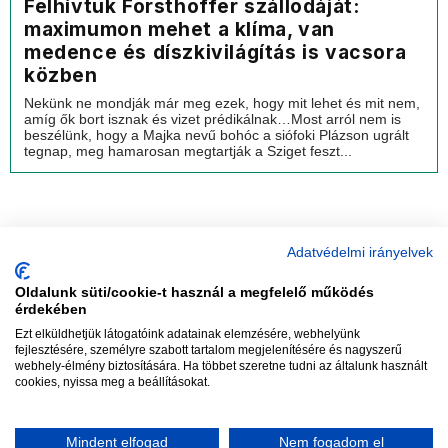
Felhívtuk Forsthoffer szállodáját:
maximumon mehet a klíma, van
medence és díszkivilágítás is vacsora
közben
Nekünk ne mondják már meg ezek, hogy mit lehet és mit nem,
amíg ők bort isznak és vizet prédikálnak…Most arról nem is
beszélünk, hogy a Majka nevű bohóc a siófoki Plázson ugrált
tegnap, meg hamarosan megtartják a Sziget feszt...
Adatvédelmi irányelvek
Oldalunk süti/cookie-t használ a megfelelő működés
vadhajtások
érdekében
Ezt elküldhetjük látogatóink adatainak elemzésére, webhelyünk
fejlesztésére, személyre szabott tartalom megjelenítésére és nagyszerű
webhely-élmény biztosítására. Ha többet szeretne tudni az általunk használt
Szerkesztőség:
szerk@vadhajtasok.hu
cookies, nyissa meg a beállításokat.
Modi:
moderator@vadhajtasok.hu
Adatvédelem
Impresszum
Szerzői jogok
Mindent elfogad
Nem fogadom el