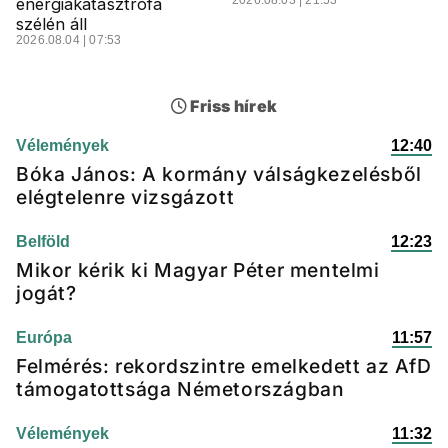
energiakatasztrófa
szélén áll
2026.08.04 | 07:53
Friss hírek
Vélemények
12:40
Bóka János: A kormány válságkezelésből
elégtelenre vizsgázott
Belföld
12:23
Mikor kérik ki Magyar Péter mentelmi
jogát?
Európa
11:57
Felmérés: rekordszintre emelkedett az AfD
támogatottsága Németországban
Vélemények
11:32