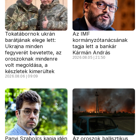
Tokatábornok ukrán
Az IMF
barátjának elege lett:
kormányzótanácsának
Ukrajna minden
tagja lett a bankár
fegyverét bevetette, az
Kármán András
2026.08.05 | 21:50
oroszoknak mindenre
volt megoldása, a
készletek kimerültek
2026.08.06 | 09:09
Panyi Szabolcs kapja idén
Az oroszok ballisztikus