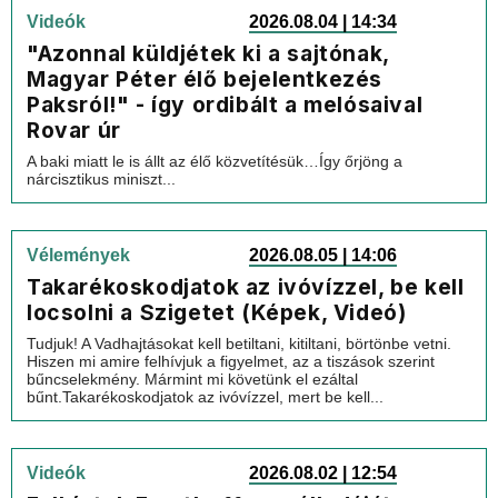
Videók
2026.08.04 | 14:34
"Azonnal küldjétek ki a sajtónak,
Magyar Péter élő bejelentkezés
Paksról!" - így ordibált a melósaival
Rovar úr
A baki miatt le is állt az élő közvetítésük…Így őrjöng a
nárcisztikus miniszt...
Vélemények
2026.08.05 | 14:06
Takarékoskodjatok az ivóvízzel, be kell
locsolni a Szigetet (Képek, Videó)
Tudjuk! A Vadhajtásokat kell betiltani, kitiltani, börtönbe vetni.
Hiszen mi amire felhívjuk a figyelmet, az a tiszások szerint
bűncselekmény. Mármint mi követünk el ezáltal
bűnt.Takarékoskodjatok az ivóvízzel, mert be kell...
Videók
2026.08.02 | 12:54