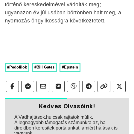
történő kereskedelmével vádolták meg;
ugyanazon év júliusában börtönben halt meg, a
nyomozás öngyilkosságra következtetett.
#Pedofilok
#Bill Gates
#Epstein
Kedves Olvasóink!
A Vadhajtások.hu csak rajtatok múlik.
A legnagyobb támogatás számunkra az, ha
direktben keresitek portálunkat, amiért hálásak is
vagyunk.