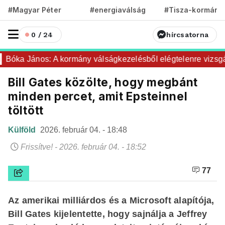
#Magyar Péter
#energiaválság
#Tisza-kormány
0 / 24
hírcsatorna
Bóka János: A kormány válságkezelésből elégtelenre vizsgázo
Bill Gates közölte, hogy megbánt
minden percet, amit Epsteinnel
töltött
Külföld
2026. február 04. - 18:48
Frissítve! - 2026. február 04. - 18:52
77
Az amerikai milliárdos és a Microsoft alapítója,
Bill Gates kijelentette, hogy sajnálja a Jeffrey