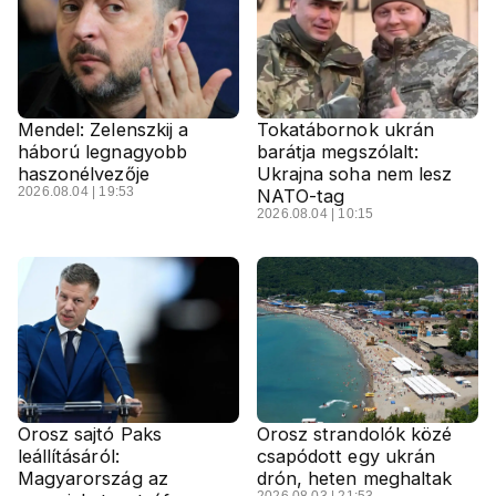
Mendel: Zelenszkij a
Tokatábornok ukrán
háború legnagyobb
barátja megszólalt:
haszonélvezője
Ukrajna soha nem lesz
2026.08.04 | 19:53
NATO-tag
2026.08.04 | 10:15
Orosz sajtó Paks
Orosz strandolók közé
leállításáról:
csapódott egy ukrán
Magyarország az
drón, heten meghaltak
2026.08.03 | 21:53