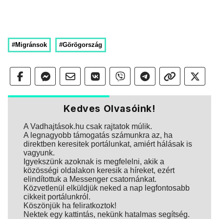
#Migránsok
#Görögország
Kedves Olvasóink!
A Vadhajtások.hu csak rajtatok múlik.
A legnagyobb támogatás számunkra az, ha
direktben keresitek portálunkat, amiért hálásak is
vagyunk.
Igyekszünk azoknak is megfelelni, akik a
közösségi oldalakon keresik a híreket, ezért
elindítottuk a Messenger csatornánkat.
Közvetlenül elküldjük neked a nap legfontosabb
cikkeit portálunkról.
Köszönjük ha feliratkoztok!
Nektek egy kattintás, nekünk hatalmas segítség.