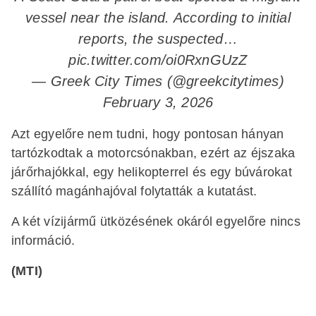
vessel near the island. According to initial
reports, the suspected…
pic.twitter.com/oi0RxnGUzZ
— Greek City Times (@greekcitytimes)
February 3, 2026
Azt egyelőre nem tudni, hogy pontosan hányan
tartózkodtak a motorcsónakban, ezért az éjszaka
járőrhajókkal, egy helikopterrel és egy búvárokat
szállító magánhajóval folytatták a kutatást.
A két vízijármű ütközésének okáról egyelőre nincs
információ.
(MTI)