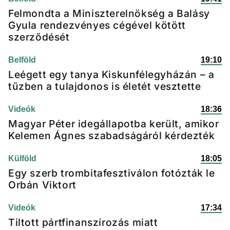
Felmondta a Miniszterelnökség a Balásy
Gyula rendezvényes cégével kötött
szerződését
Belföld
19:10
Leégett egy tanya Kiskunfélegyházán – a
tűzben a tulajdonos is életét vesztette
Videók
18:36
Magyar Péter idegállapotba került, amikor
Kelemen Ágnes szabadságáról kérdezték
Külföld
18:05
Egy szerb trombitafesztiválon fotózták le
Orbán Viktort
Videók
17:34
Tiltott pártfinanszírozás miatt