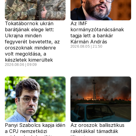
Tokatábornok ukrán
Az IMF
barátjának elege lett:
kormányzótanácsának
Ukrajna minden
tagja lett a bankár
fegyverét bevetette, az
Kármán András
2026.08.05 | 21:50
oroszoknak mindenre
volt megoldása, a
készletek kimerültek
2026.08.06 | 09:09
Panyi Szabolcs kapja idén
Az oroszok ballisztikus
a CPJ nemzetközi
rakétákkal támadták