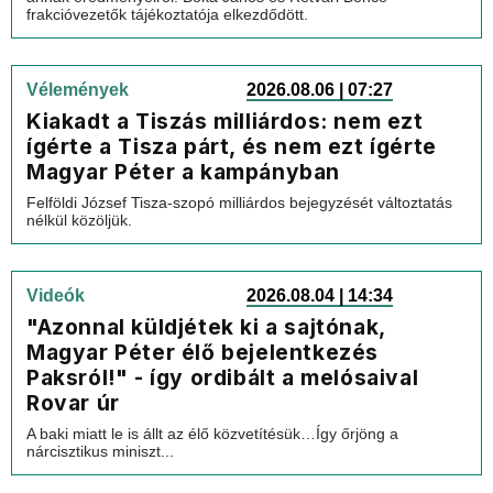
frakcióvezetők tájékoztatója elkezdődött.
Vélemények
2026.08.06 | 07:27
Kiakadt a Tiszás milliárdos: nem ezt
ígérte a Tisza párt, és nem ezt ígérte
Magyar Péter a kampányban
Felföldi József Tisza-szopó milliárdos bejegyzését változtatás
nélkül közöljük.
Videók
2026.08.04 | 14:34
"Azonnal küldjétek ki a sajtónak,
Magyar Péter élő bejelentkezés
Paksról!" - így ordibált a melósaival
Rovar úr
A baki miatt le is állt az élő közvetítésük…Így őrjöng a
nárcisztikus miniszt...