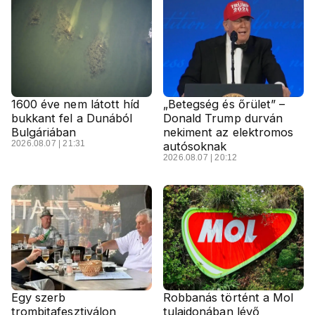
1600 éve nem látott híd
„Betegség és őrület” –
bukkant fel a Dunából
Donald Trump durván
Bulgáriában
nekiment az elektromos
2026.08.07 | 21:31
autósoknak
2026.08.07 | 20:12
Egy szerb
Robbanás történt a Mol
trombitafesztiválon
tulajdonában lévő