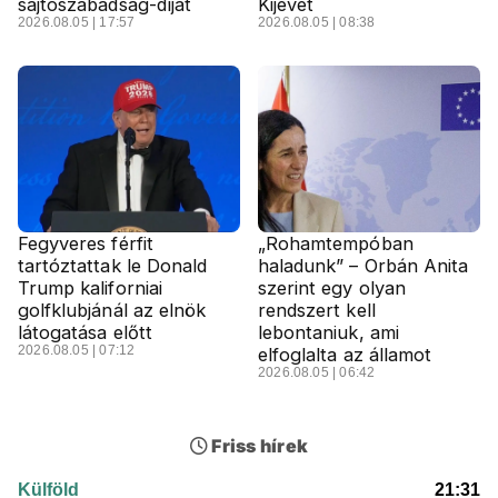
sajtószabadság-díját
Kijevet
2026.08.05 | 17:57
2026.08.05 | 08:38
Fegyveres férfit
„Rohamtempóban
tartóztattak le Donald
haladunk” – Orbán Anita
Trump kaliforniai
szerint egy olyan
golfklubjánál az elnök
rendszert kell
látogatása előtt
lebontaniuk, ami
2026.08.05 | 07:12
elfoglalta az államot
2026.08.05 | 06:42
Friss hírek
Külföld
21:31