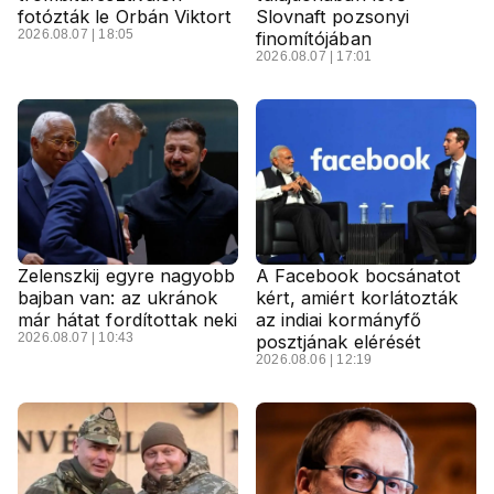
fotózták le Orbán Viktort
Slovnaft pozsonyi
2026.08.07 | 18:05
finomítójában
2026.08.07 | 17:01
Zelenszkij egyre nagyobb
A Facebook bocsánatot
bajban van: az ukránok
kért, amiért korlátozták
már hátat fordítottak neki
az indiai kormányfő
2026.08.07 | 10:43
posztjának elérését
2026.08.06 | 12:19