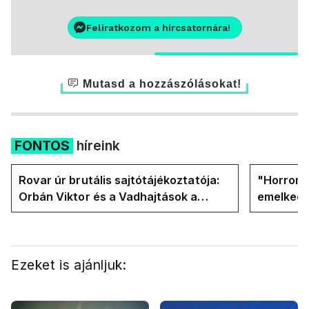
Feliratkozom a hírcsatornára!
Mutasd a hozzászólásokat!
FONTOS
híreink
Rovar úr brutális sajtótájékoztatója:
"Horror á
Orbán Viktor és a Vadhajtások a
emelkedn
felelős a kialakult helyzetért
oldalán l
Ezeket is ajánljuk: