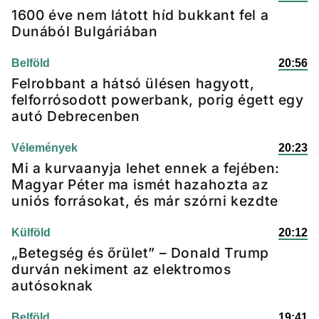
1600 éve nem látott híd bukkant fel a
Dunából Bulgáriában
Belföld
20:56
Felrobbant a hátsó ülésen hagyott,
felforrósodott powerbank, porig égett egy
autó Debrecenben
Vélemények
20:23
Mi a kurvaanyja lehet ennek a fejében:
Magyar Péter ma ismét hazahozta az
uniós forrásokat, és már szórni kezdte
Külföld
20:12
„Betegség és őrület” – Donald Trump
durván nekiment az elektromos
autósoknak
Belföld
19:41