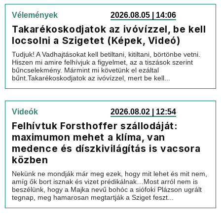
Vélemények
2026.08.05 | 14:06
Takarékoskodjatok az ivóvízzel, be kell
locsolni a Szigetet (Képek, Videó)
Tudjuk! A Vadhajtásokat kell betiltani, kitiltani, börtönbe vetni.
Hiszen mi amire felhívjuk a figyelmet, az a tiszások szerint
bűncselekmény. Mármint mi követünk el ezáltal
bűnt.Takarékoskodjatok az ivóvízzel, mert be kell...
Videók
2026.08.02 | 12:54
Felhívtuk Forsthoffer szállodáját:
maximumon mehet a klíma, van
medence és díszkivilágítás is vacsora
közben
Nekünk ne mondják már meg ezek, hogy mit lehet és mit nem,
amíg ők bort isznak és vizet prédikálnak…Most arról nem is
beszélünk, hogy a Majka nevű bohóc a siófoki Plázson ugrált
tegnap, meg hamarosan megtartják a Sziget feszt...