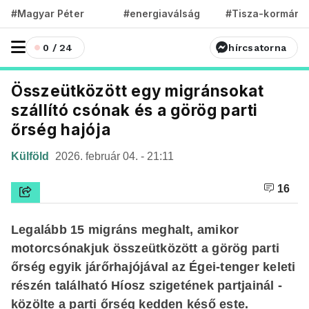
#Magyar Péter
#energiaválság
#Tisza-kormány
0 / 24
hírcsatorna
Összeütközött egy migránsokat
szállító csónak és a görög parti
őrség hajója
Külföld
2026. február 04. - 21:11
16
Legalább 15 migráns meghalt, amikor
motorcsónakjuk összeütközött a görög parti
őrség egyik járőrhajójával az Égei-tenger keleti
részén található Híosz szigetének partjainál -
közölte a parti őrség kedden késő este.