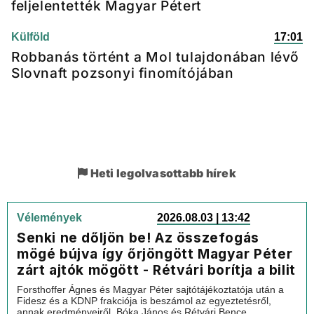
feljelentették Magyar Pétert
Külföld
17:01
Robbanás történt a Mol tulajdonában lévő
Slovnaft pozsonyi finomítójában
Heti legolvasottabb hírek
Vélemények
2026.08.03 | 13:42
Senki ne dőljön be! Az összefogás
mögé bújva így őrjöngött Magyar Péter
zárt ajtók mögött - Rétvári borítja a bilit
Forsthoffer Ágnes és Magyar Péter sajtótájékoztatója után a
Fidesz és a KDNP frakciója is beszámol az egyeztetésről,
annak eredményeiről. Bóka János és Rétvári Bence