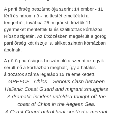
A parti őrség beszámolója szerint 14 ember - 11
férfi és három nő - holttestét emelték ki a
tengerből, továbbá 25 migránst, köztük 11
gyermeket mentettek ki és szállítottak kórházba
Híosz szigetén. Az ütközésben megsérült a görög
parti őrség két tisztje is, akiket szintén kórházban
ápolnak.
A görög hatóságok beszámolója szerint az egyik
sérült nő a kórházban meghalt, így a halálos
áldozatok száma legalább 15-re emelkedett.
GREECE | Chios – Serious clash between
Hellenic Coast Guard and migrant smugglers
A dramatic incident unfolded tonight off the
coast of Chios in the Aegean Sea.
A Coast Guard patrol boat spotted a migrant