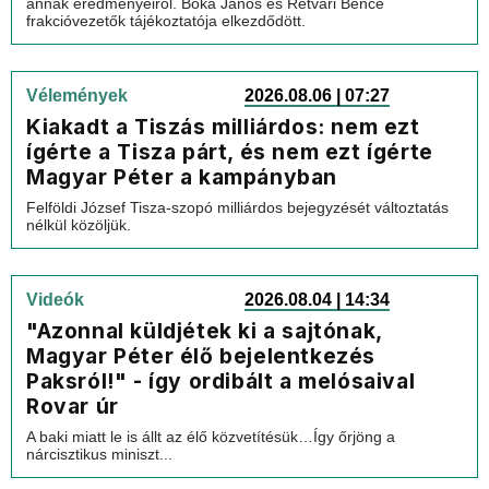
annak eredményeiről. Bóka János és Rétvári Bence
frakcióvezetők tájékoztatója elkezdődött.
Vélemények
2026.08.06 | 07:27
Kiakadt a Tiszás milliárdos: nem ezt
ígérte a Tisza párt, és nem ezt ígérte
Magyar Péter a kampányban
Felföldi József Tisza-szopó milliárdos bejegyzését változtatás
nélkül közöljük.
Videók
2026.08.04 | 14:34
"Azonnal küldjétek ki a sajtónak,
Magyar Péter élő bejelentkezés
Paksról!" - így ordibált a melósaival
Rovar úr
A baki miatt le is állt az élő közvetítésük…Így őrjöng a
nárcisztikus miniszt...