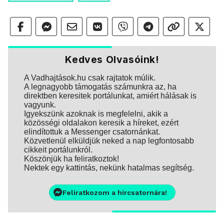
Kedves Olvasóink!
A Vadhajtások.hu csak rajtatok múlik.
A legnagyobb támogatás számunkra az, ha
direktben keresitek portálunkat, amiért hálásak is
vagyunk.
Igyekszünk azoknak is megfelelni, akik a
közösségi oldalakon keresik a híreket, ezért
elindítottuk a Messenger csatornánkat.
Közvetlenül elküldjük neked a nap legfontosabb
cikkeit portálunkról.
Köszönjük ha feliratkoztok!
Nektek egy kattintás, nekünk hatalmas segítség.
Feliratkozom a hírcsatornára!