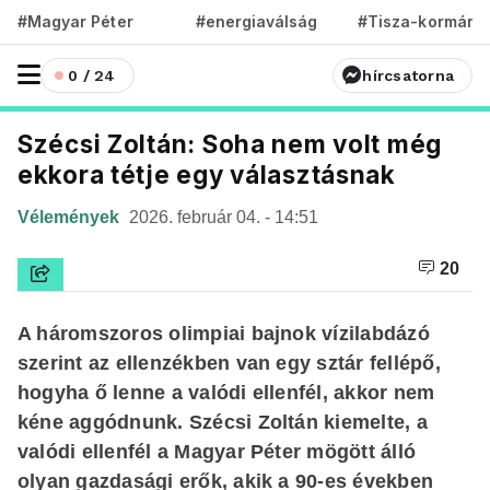
#Magyar Péter
#energiaválság
#Tisza-kormány
0 / 24
hírcsatorna
Szécsi Zoltán: Soha nem volt még
ekkora tétje egy választásnak
Vélemények
2026. február 04. - 14:51
20
A háromszoros olimpiai bajnok vízilabdázó
szerint az ellenzékben van egy sztár fellépő,
hogyha ő lenne a valódi ellenfél, akkor nem
kéne aggódnunk. Szécsi Zoltán kiemelte, a
valódi ellenfél a Magyar Péter mögött álló
olyan gazdasági erők, akik a 90-es években