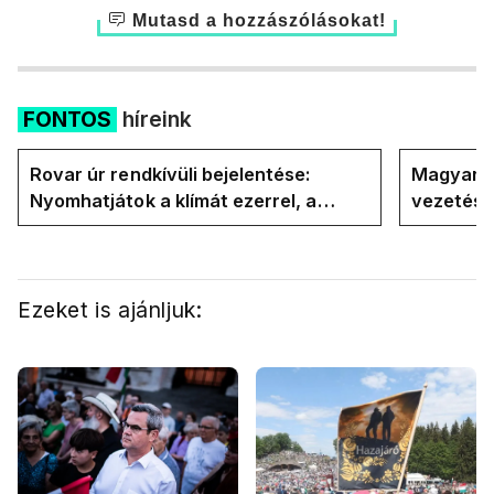
Mutasd a hozzászólásokat!
FONTOS
híreink
Rovar úr rendkívüli bejelentése:
Magyar P
Nyomhatjátok a klímát ezerrel, a
vezetésé
hűtőket letekerhetitek, vége az
Internati
energiaválságnak
Ezeket is ajánljuk: