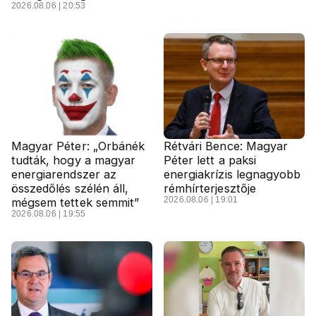
2026.08.06 | 20:53
Magyar Péter: „Orbánék
Rétvári Bence: Magyar
tudták, hogy a magyar
Péter lett a paksi
energiarendszer az
energiakrízis legnagyobb
összedőlés szélén áll,
rémhírterjesztője
2026.08.06 | 19:01
mégsem tettek semmit”
2026.08.06 | 19:55