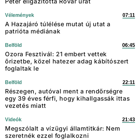
Péter eligazította Rovar urat
Vélemények
07:11
A Hazajáró túlélése mutat új utat a
patrióta médiának
Belföld
06:45
Ozora Fesztivál: 21 embert vettek
őrizetbe, közel hatezer adag kábítószert
foglaltak le
Belföld
22:11
Részegen, autóval ment a rendőrségre
egy 39 éves férfi, hogy kihallgassák ittas
vezetés miatt
Videók
21:43
Megszólalt a vízügyi államtitkár: Nem
szeretnék ezzel foglalkozni