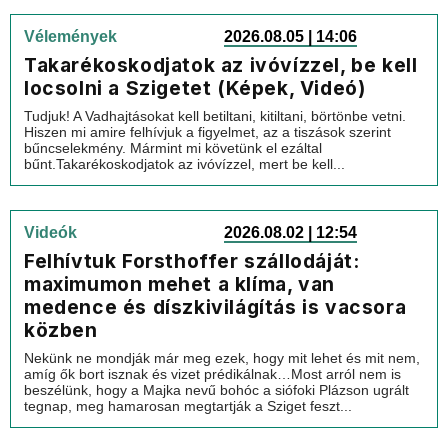
Vélemények
2026.08.05 | 14:06
Takarékoskodjatok az ivóvízzel, be kell
locsolni a Szigetet (Képek, Videó)
Tudjuk! A Vadhajtásokat kell betiltani, kitiltani, börtönbe vetni.
Hiszen mi amire felhívjuk a figyelmet, az a tiszások szerint
bűncselekmény. Mármint mi követünk el ezáltal
bűnt.Takarékoskodjatok az ivóvízzel, mert be kell...
Videók
2026.08.02 | 12:54
Felhívtuk Forsthoffer szállodáját:
maximumon mehet a klíma, van
medence és díszkivilágítás is vacsora
közben
Nekünk ne mondják már meg ezek, hogy mit lehet és mit nem,
amíg ők bort isznak és vizet prédikálnak…Most arról nem is
beszélünk, hogy a Majka nevű bohóc a siófoki Plázson ugrált
tegnap, meg hamarosan megtartják a Sziget feszt...