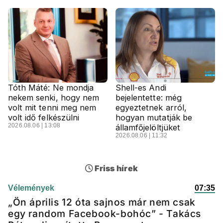
Tóth Máté: Ne mondja
Shell-es Andi
nekem senki, hogy nem
bejelentette: még
volt mit tenni meg nem
egyeztetnek arról,
volt idő felkészülni
hogyan mutatják be
2026.08.06 | 13:08
államfőjelöltjüket
2026.08.06 | 11:32
Friss hírek
Vélemények
07:35
„Ön április 12 óta sajnos már nem csak
egy random Facebook-bohóc” - Takács