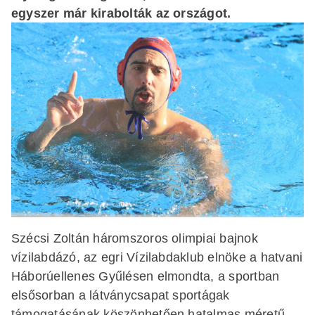
egyszer már kirabolták az országot.
Szécsi Zoltán háromszoros olimpiai bajnok
vízilabdázó, az egri Vízilabdaklub elnöke a hatvani
Háborúellenes Gyűlésen elmondta, a sportban
elsősorban a látványcsapat sportágak
támogatásának köszönhetően hatalmas méretű