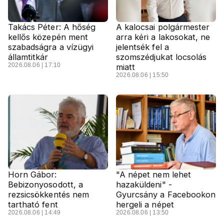
Takács Péter: A hőség
A kalocsai polgármester
kellős közepén ment
arra kéri a lakosokat, ne
szabadságra a vízügyi
jelentsék fel a
államtitkár
szomszédjukat locsolás
2026.08.06 | 17:10
miatt
2026.08.06 | 15:50
Horn Gábor:
"A népet nem lehet
Bebizonyosodott, a
hazaküldeni" -
rezsicsökkentés nem
Gyurcsány a Facebookon
tartható fent
hergeli a népet
2026.08.06 | 14:49
2026.08.06 | 13:50