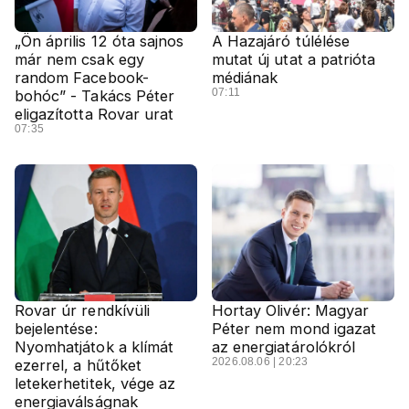
„Ön április 12 óta sajnos
A Hazajáró túlélése
már nem csak egy
mutat új utat a patrióta
random Facebook-
médiának
07:11
bohóc” - Takács Péter
eligazította Rovar urat
07:35
Rovar úr rendkívüli
Hortay Olivér: Magyar
bejelentése:
Péter nem mond igazat
Nyomhatjátok a klímát
az energiatárolókról
2026.08.06 | 20:23
ezerrel, a hűtőket
letekerhetitek, vége az
energiaválságnak