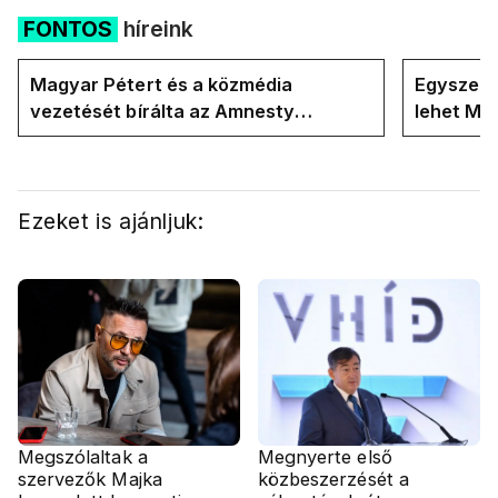
FONTOS
híreink
Magyar Pétert és a közmédia
Egyszerre
vezetését bírálta az Amnesty
lehet Ma
International a Klubrádióban
Ezeket is ajánljuk:
Megszólaltak a
Megnyerte első
szervezők Majka
közbeszerzését a