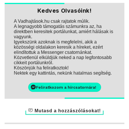
Kedves Olvasóink!
A Vadhajtások.hu csak rajtatok múlik.
A legnagyobb támogatás számunkra az, ha
direktben keresitek portálunkat, amiért hálásak is
vagyunk.
Igyekszünk azoknak is megfelelni, akik a
közösségi oldalakon keresik a híreket, ezért
elindítottuk a Messenger csatornánkat.
Közvetlenül elküldjük neked a nap legfontosabb
cikkeit portálunkról.
Köszönjük ha feliratkoztok!
Nektek egy kattintás, nekünk hatalmas segítség.
Feliratkozom a hírcsatornára!
Mutasd a hozzászólásokat!