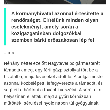
A kormányhivatal azonnal értesítette a
rendőrséget. Elítélünk minden olyan
cselekményt, amely során a
közigazgatásban dolgozókkal
szemben bárki erőszakosan lép fel
– írta.
Néhány héttel ezelőtt Nagytevel polgármesterét
támadták meg, egy férfi gázpisztollyal tört be a
hivatalba, majd lövéseket adott le. A polgármester
azonnal közbelépett, lefegyverezte a támadót, és
segített elhárítani a további veszélyt. A sérültet a
helyszínen ellátták, majd a győri kórházban
műtötték, sérülései nyolc napon túl gyógyulnak.