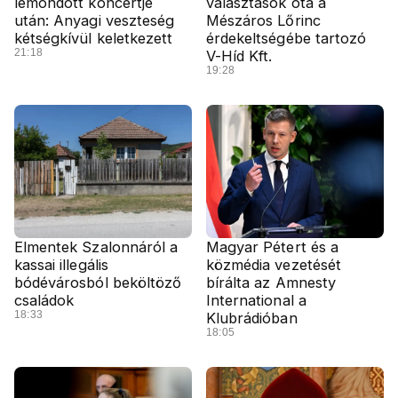
lemondott koncertje
választások óta a
után: Anyagi veszteség
Mészáros Lőrinc
kétségkívül keletkezett
érdekeltségébe tartozó
21:18
V-Híd Kft.
19:28
Elmentek Szalonnáról a
Magyar Pétert és a
kassai illegális
közmédia vezetését
bódévárosból beköltöző
bírálta az Amnesty
családok
International a
18:33
Klubrádióban
18:05