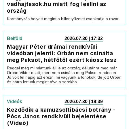
vadhajtasok.hu miatt fog leállni az
ország
Kormányzás helyett megint a billentyűzetet csapkodja a rovar.
Belföld
2026.07.30 | 17:32
Magyar Péter drámai rendkívüli
videóban jelenti: Orbán nem csinálta
meg Paksot, hétfőtől ezért káosz lesz
Reggel még mi miattunk áll le az ország, délutánra meg már
Orbán Viktor miatt, mert nem csinálta meg Paksot rendesen.
Jó volt fél napig azt érezni mi vagyunk a főnökök, de jött Orbán
és hátra lettünk megint téve a sarokba.
Videók
2026.07.30 | 18:39
Kezdődik a kamuzsoltibácsi botrány -
Pócs János rendkívüli bejelentése
(Videó)