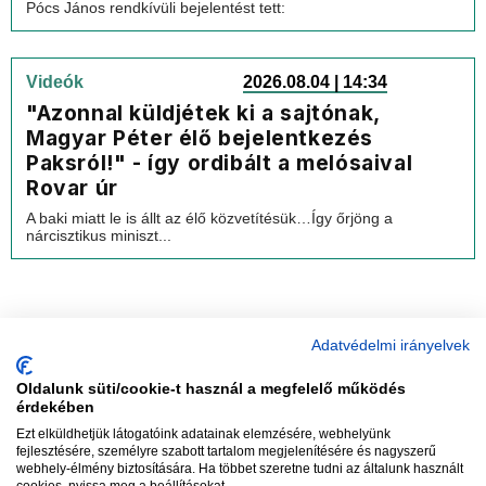
Pócs János rendkívüli bejelentést tett:
Videók
2026.08.04 | 14:34
"Azonnal küldjétek ki a sajtónak,
Magyar Péter élő bejelentkezés
Paksról!" - így ordibált a melósaival
Rovar úr
A baki miatt le is állt az élő közvetítésük…Így őrjöng a
nárcisztikus miniszt...
Adatvédelmi irányelvek
Oldalunk süti/cookie-t használ a megfelelő működés
vadhajtások
érdekében
Ezt elküldhetjük látogatóink adatainak elemzésére, webhelyünk
fejlesztésére, személyre szabott tartalom megjelenítésére és nagyszerű
webhely-élmény biztosítására. Ha többet szeretne tudni az általunk használt
Szerkesztőség:
szerk@vadhajtasok.hu