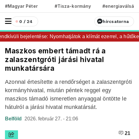
#Magyar Péter
#Tisza-kormány
#energiaválság
0 / 24
hírcsatorna
kívüli bejelentése: Nyomhatjátok a klímát ezerrel, a hűtőket l
Maszkos embert támadt rá a
zalaszentgróti járási hivatal
munkatársára
Azonnal értesítette a rendőrséget a zalaszentgróti
kormányhivatal, miután péntek reggel egy
maszkos támadó ismeretlen anyaggal öntötte le
hátulról a járási hivatal munkatársát.
Belföld
2026. február 27. - 21:06
21