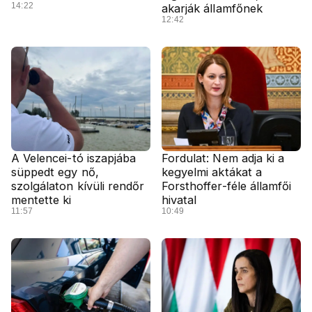
14:22
akarják államfőnek
12:42
A Velencei-tó iszapjába
Fordulat: Nem adja ki a
süppedt egy nő,
kegyelmi aktákat a
szolgálaton kívüli rendőr
Forsthoffer-féle államfői
mentette ki
hivatal
11:57
10:49