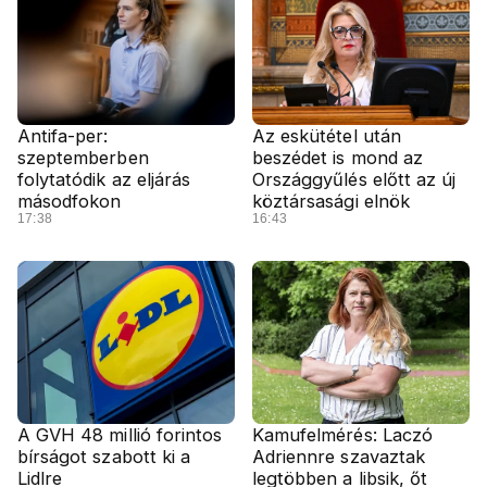
Antifa-per:
Az eskütétel után
szeptemberben
beszédet is mond az
folytatódik az eljárás
Országgyűlés előtt az új
másodfokon
köztársasági elnök
17:38
16:43
A GVH 48 millió forintos
Kamufelmérés: Laczó
bírságot szabott ki a
Adriennre szavaztak
Lidlre
legtöbben a libsik, őt