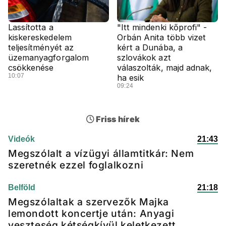
Lassította a
"Itt mindenki kőprofi" -
kiskereskedelem
Orbán Anita több vizet
teljesítményét az
kért a Dunába, a
üzemanyagforgalom
szlovákok azt
csökkenése
válaszolták, majd adnak,
10:07
ha esik
09:24
Friss hírek
Videók
21:43
Megszólalt a vízügyi államtitkár: Nem
szeretnék ezzel foglalkozni
Belföld
21:18
Megszólaltak a szervezők Majka
lemondott koncertje után: Anyagi
veszteség kétségkívül keletkezett