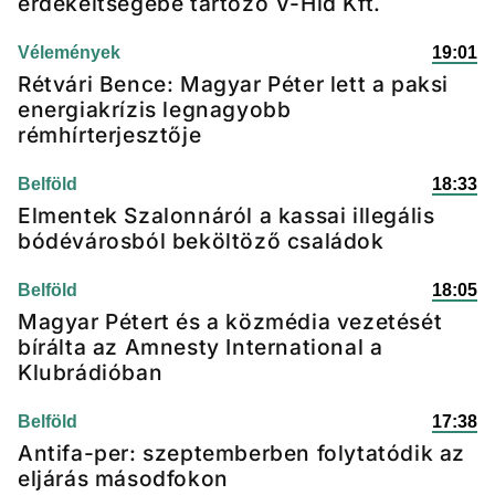
érdekeltségébe tartozó V-Híd Kft.
Vélemények
19:01
Rétvári Bence: Magyar Péter lett a paksi
energiakrízis legnagyobb
rémhírterjesztője
Belföld
18:33
Elmentek Szalonnáról a kassai illegális
bódévárosból beköltöző családok
Belföld
18:05
Magyar Pétert és a közmédia vezetését
bírálta az Amnesty International a
Klubrádióban
Belföld
17:38
Antifa-per: szeptemberben folytatódik az
eljárás másodfokon