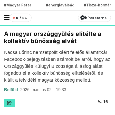
#Magyar Péter
#energiaválság
#Tisza-kormány
0 / 24
hírcsatorna
A magyar országgyűlés elítélte a
kollektív bűnösség elvét
Nacsa Lőrinc nemzetpolitikáért felelős államtitkár
Facebook-bejegyzésben számolt be arról, hogy az
Országgyűlés Külügyi Bizottsága állásfoglalást
fogadott el a kollektív bűnösség elítéléséről, és
kiállt a felvidéki magyar közösség mellett.
Belföld
2026. március 02. - 19:33
16