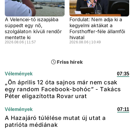
A Velencei-tó iszapjába
Fordulat: Nem adja ki a
süppedt egy nő,
kegyelmi aktákat a
szolgálaton kívüli rendőr
Forsthoffer-féle államfői
mentette ki
hivatal
2026.08.06 | 11:57
2026.08.06 | 10:49
Friss hírek
Vélemények
07:35
„Ön április 12 óta sajnos már nem csak
egy random Facebook-bohóc” - Takács
Péter eligazította Rovar urat
Vélemények
07:11
A Hazajáró túlélése mutat új utat a
patrióta médiának