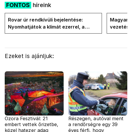
FONTOS
híreink
Rovar úr rendkívüli bejelentése:
Magyar P
Nyomhatjátok a klímát ezerrel, a
vezetésé
hűtőket letekerhetitek, vége az
Internati
energiaválságnak
Ezeket is ajánljuk:
Ozora Fesztivál: 21
Részegen, autóval ment
embert vettek őrizetbe,
a rendőrségre egy 39
közel hatezer adag
éves férfi, hogy