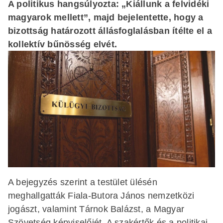
A politikus hangsúlyozta: „Kiállunk a felvidéki
magyarok mellett”, majd bejelentette, hogy a
bizottság határozott állásfoglalásban ítélte el a
kollektív bűnösség elvét.
A bejegyzés szerint a testület ülésén
meghallgatták Fiala-Butora János nemzetközi
jogászt, valamint Tárnok Balázst, a Magyar
Szövetség képviselőjét. A szakértők és a politikai