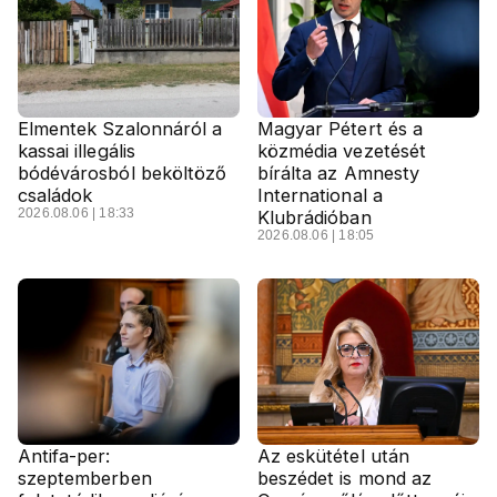
Elmentek Szalonnáról a
Magyar Pétert és a
kassai illegális
közmédia vezetését
bódévárosból beköltöző
bírálta az Amnesty
családok
International a
2026.08.06 | 18:33
Klubrádióban
2026.08.06 | 18:05
Antifa-per:
Az eskütétel után
szeptemberben
beszédet is mond az