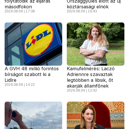
folytatódik az eljárás
Országgyűlés előtt az új
másodfokon
köztársasági elnök
2026.08.06 | 17:38
2026.08.06 | 16:43
A GVH 48 millió forintos
Kamufelmérés: Laczó
bírságot szabott ki a
Adriennre szavaztak
Lidlre
legtöbben a libsik, őt
2026.08.06 | 14:22
akarják államfőnek
2026.08.06 | 12:42