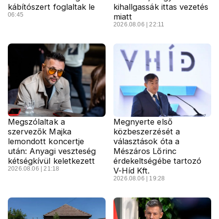
kábítószert foglaltak le
kihallgassák ittas vezetés
06:45
miatt
2026.08.06 | 22:11
Megszólaltak a
Megnyerte első
szervezők Majka
közbeszerzését a
lemondott koncertje
választások óta a
után: Anyagi veszteség
Mészáros Lőrinc
kétségkívül keletkezett
érdekeltségébe tartozó
2026.08.06 | 21:18
V-Híd Kft.
2026.08.06 | 19:28