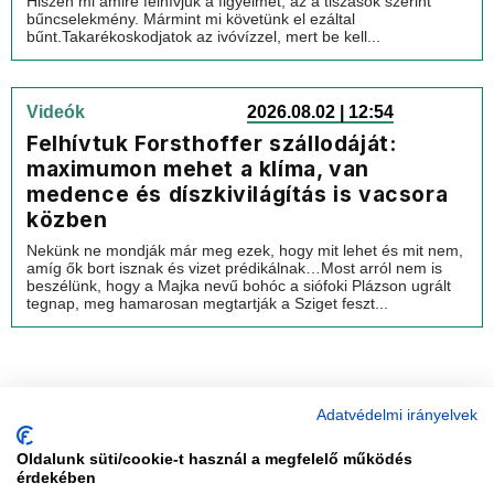
Hiszen mi amire felhívjuk a figyelmet, az a tiszások szerint
bűncselekmény. Mármint mi követünk el ezáltal
bűnt.Takarékoskodjatok az ivóvízzel, mert be kell...
Videók
2026.08.02 | 12:54
Felhívtuk Forsthoffer szállodáját:
maximumon mehet a klíma, van
medence és díszkivilágítás is vacsora
közben
Nekünk ne mondják már meg ezek, hogy mit lehet és mit nem,
amíg ők bort isznak és vizet prédikálnak…Most arról nem is
beszélünk, hogy a Majka nevű bohóc a siófoki Plázson ugrált
tegnap, meg hamarosan megtartják a Sziget feszt...
Adatvédelmi irányelvek
Oldalunk süti/cookie-t használ a megfelelő működés
vadhajtások
érdekében