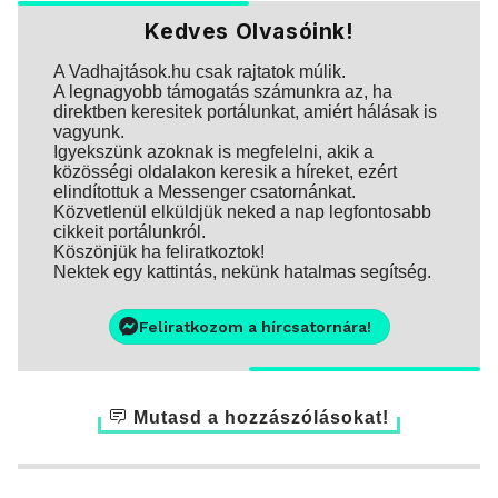
Kedves Olvasóink!
A Vadhajtások.hu csak rajtatok múlik.
A legnagyobb támogatás számunkra az, ha
direktben keresitek portálunkat, amiért hálásak is
vagyunk.
Igyekszünk azoknak is megfelelni, akik a
közösségi oldalakon keresik a híreket, ezért
elindítottuk a Messenger csatornánkat.
Közvetlenül elküldjük neked a nap legfontosabb
cikkeit portálunkról.
Köszönjük ha feliratkoztok!
Nektek egy kattintás, nekünk hatalmas segítség.
Feliratkozom a hírcsatornára!
Mutasd a hozzászólásokat!