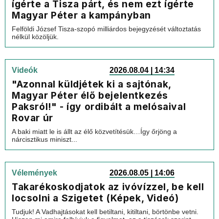
ígérte a Tisza párt, és nem ezt ígérte
Magyar Péter a kampányban
Felföldi József Tisza-szopó milliárdos bejegyzését változtatás
nélkül közöljük.
Videók
2026.08.04 | 14:34
"Azonnal küldjétek ki a sajtónak,
Magyar Péter élő bejelentkezés
Paksról!" - így ordibált a melósaival
Rovar úr
A baki miatt le is állt az élő közvetítésük…Így őrjöng a
nárcisztikus miniszt...
Vélemények
2026.08.05 | 14:06
Takarékoskodjatok az ivóvízzel, be kell
locsolni a Szigetet (Képek, Videó)
Tudjuk! A Vadhajtásokat kell betiltani, kitiltani, börtönbe vetni.