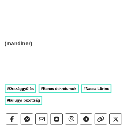
(mandiner)
#Országgyűlés
#Benes-dekrétumok
#Nacsa Lőrinc
#külügyi bizottság