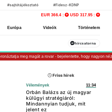
#sajtótájékoztató
#Fidesz-KDNP
EUR 366.4 :
USD 317.95 :
Európa
Videók
Történelem
hírcsatorna
ztatja meg magát a rovar - bejelentette, hogy nagyon nézi a
Friss hírek
Vélemények
11:34
Orbán Balázs az új magyar
külügyi stratégiáról:
Mindannyian tudjuk, mit
jelent ez