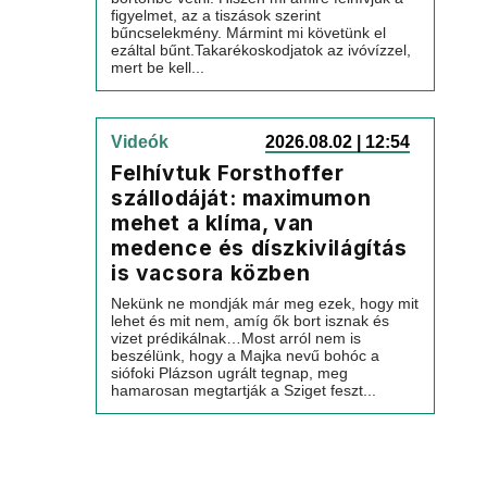
figyelmet, az a tiszások szerint
bűncselekmény. Mármint mi követünk el
ezáltal bűnt.Takarékoskodjatok az ivóvízzel,
mert be kell...
Videók
2026.08.02 | 12:54
Felhívtuk Forsthoffer
szállodáját: maximumon
mehet a klíma, van
medence és díszkivilágítás
is vacsora közben
Nekünk ne mondják már meg ezek, hogy mit
lehet és mit nem, amíg ők bort isznak és
vizet prédikálnak…Most arról nem is
beszélünk, hogy a Majka nevű bohóc a
siófoki Plázson ugrált tegnap, meg
hamarosan megtartják a Sziget feszt...