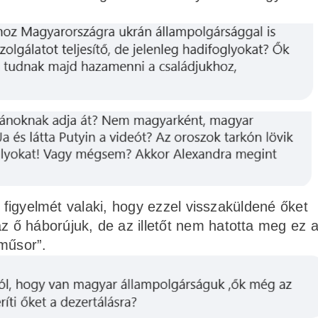
a figyelmét valaki, hogy ezzel visszaküldené őket
ő háborújuk, de az illetőt nem hatotta meg ez 
műsor”.