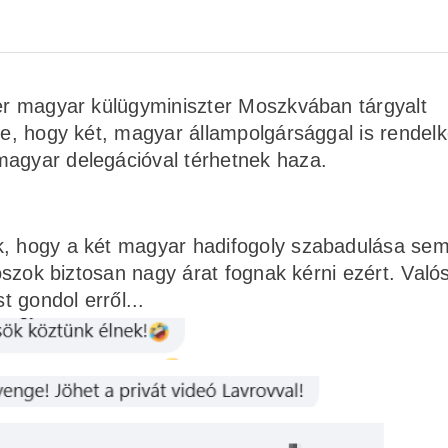
ter magyar külügyminiszter Moszkvában tárgyalt
tte, hogy két, magyar állampolgársággal is rendel
magyar delegációval térhetnek haza.
ék, hogy a két magyar hadifogoly szabadulása se
roszok biztosan nagy árat fognak kérni ezért. Való
 gondol erről...