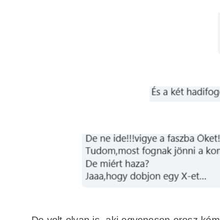
De volt olyan is, aki egyenesen orosz kém