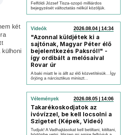
Felföldi József Tisza-szopó milliárdos
bejegyzését változtatás nélkül közöljük.
anem két
Videók
2026.08.04 | 14:34
gra
"Azonnal küldjétek ki a
tt
sajtónak, Magyar Péter élő
bejelentkezés Paksról!" -
 külhoni
így ordibált a melósaival
Rovar úr
A baki miatt le is állt az élő közvetítésük…Így
őrjöng a nárcisztikus miniszt...
Vélemények
2026.08.05 | 14:06
Takarékoskodjatok az
ivóvízzel, be kell locsolni a
Szigetet (Képek, Videó)
Tudjuk! A Vadhajtásokat kell betiltani, kitiltani,
börtönbe vetni. Hiszen mi amire felhívjuk a