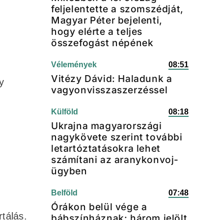
feljelentette a szomszédját,
Magyar Péter bejelenti,
hogy elérte a teljes
összefogást népének
Vélemények
08:51
Vitézy Dávid: Haladunk a
y
vagyonvisszaszerzéssel
Külföld
08:18
Ukrajna magyarországi
nagykövete szerint további
letartóztatásokra lehet
számítani az aranykonvoj-
ügyben
Belföld
07:48
Órákon belül vége a
tálás.
bábszínháznak: három jelölt