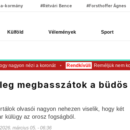
za-kormány
#Rétvári Bence
#Forsthoffer Ágnes
Külföld
Vélemények
Sport
y nagyon nézi a koronát
Rendkívüli
Reméljük nem koroná
yleg megbasszátok a büdös
ortálok olvasói nagyon nehezen viselik, hogy két
ar külügy az orosz fogságból.
- 2026. március 05. - 06:36