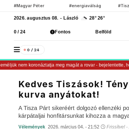
#Magyar Péter
#energiaválság
#Tis
2026. augusztus 08.
-
László
28°
26°
0 / 24
Fontos
Belföld
0 / 24
ljük nem koronáztatja meg magát a rovar - bejelentette, hog
Kedves Tiszások! Tén
kurva anyátokat!
A Tisza Párt sikeréért dolgozó ellenzéki p
kárpátaljai honfitársunkat kihozza a magy
Vélemények
2026. március 04. - 21:52
Frissítve! 