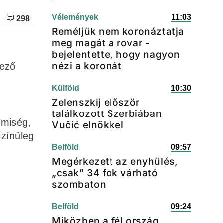
Vélemények
11:03
298
Reméljük nem koronáztatja
meg magát a rovar -
bejelentette, hogy nagyon
nézi a koronát
kező
Külföld
10:30
Zelenszkij először
találkozott Szerbiában
mmiség,
Vučić elnökkel
színűleg
Belföld
09:57
Megérkezett az enyhülés,
„csak” 34 fok várható
szombaton
Belföld
09:24
Miközben a fél ország