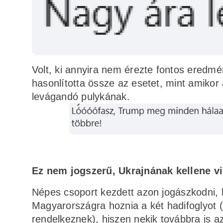
Volt, ki annyira nem érezte fontos eredm
hasonlította össze az esetet, mint amiko
levágandó pulykának.
Ez nem jogszerű, Ukrajnának kellene v
Népes csoport kezdett azon jogászkodni,
Magyarországra hoznia a két hadifoglyot 
rendelkeznek), hiszen nekik továbbra is a