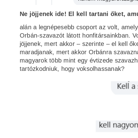
Ne jöjjenek ide! El kell tartani őket, 
alán a legnépesebb csoport az volt, amel
Orbán-szavazót látott honfitársainkban. V
jöjjenek, mert akkor – szerinte – el kell ő
maradjanak, mert akkor Orbánra szavaznak
magyarok több mint egy évtizede szavazh
tartózkodniuk, hogy voksolhassanak?