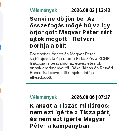
Vélemények
2026.08.03 | 13:42
Senki ne dőljön be! Az
összefogás mögé bújva így
őrjöngött Magyar Péter zárt
ajtók mögött - Rétvári
borítja a bilit
Forsthoffer Ágnes és Magyar Péter
sajtótájékoztatója után a Fidesz és a KDNP
frakciója is beszámol az egyeztetésről,
annak eredményeiről. Bóka János és Rétvári
Bence frakcióvezetők tájékoztatója
elkezdődött.
Vélemények
2026.08.06 | 07:27
Kiakadt a Tiszás milliárdos:
nem ezt ígérte a Tisza párt,
és nem ezt ígérte Magyar
Péter a kampányban