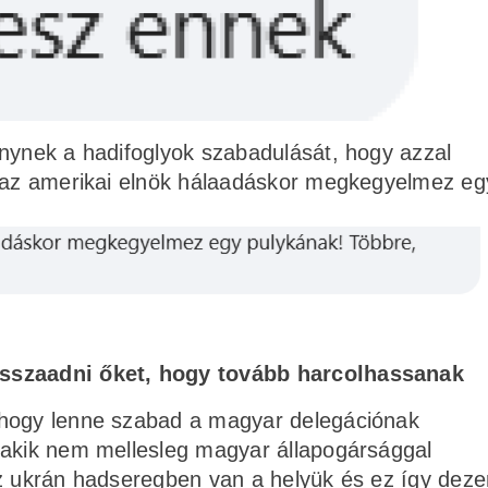
énynek a hadifoglyok szabadulását, hogy azzal
r az amerikai elnök hálaadáskor megkegyelmez eg
isszaadni őket, hogy tovább harcolhassanak
 hogy lenne szabad a magyar delegációnak
(akik nem mellesleg magyar állapogársággal
z ukrán hadseregben van a helyük és ez így dezer