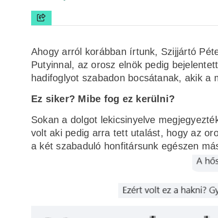
Ahogy arról korábban írtunk, Szijjártó Pé
Putyinnal, az orosz elnök pedig bejelente
hadifoglyot szabadon bocsátanak, akik a 
Ez siker? Mibe fog ez kerülni?
Sokan a dolgot lekicsinyelve megjegyezt
volt aki pedig arra tett utalást, hogy az o
a két szabaduló honfitársunk egészen mást