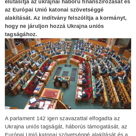
elutasítja az ukrajnai háború finanszírozását és
az Európai Unió katonai szövetséggé
alakítását. Az indítvány felszólítja a kormányt,
hogy ne járuljon hozzá Ukrajna uniós
tagságához.
A parlament 142 igen szavazattal elfogadta az
Ukrajna uniós tagságát, háborús támogatását, az
Európai Unió katonai szövetséggé alakítását és a