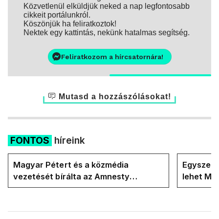
Közvetlenül elküldjük neked a nap legfontosabb
cikkeit portálunkról.
Köszönjük ha feliratkoztok!
Nektek egy kattintás, nekünk hatalmas segítség.
Feliratkozom a hírcsatornára!
Mutasd a hozzászólásokat!
FONTOS
híreink
Magyar Pétert és a közmédia
Egyszerre
vezetését bírálta az Amnesty
lehet Ma
International a Klubrádióban