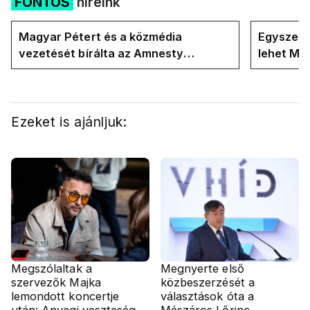
FONTOS
híreink
Magyar Pétert és a közmédia
Egyszerre
vezetését bírálta az Amnesty
lehet Ma
International a Klubrádióban
Ezeket is ajánljuk:
Megszólaltak a
Megnyerte első
szervezők Majka
közbeszerzését a
lemondott koncertje
választások óta a