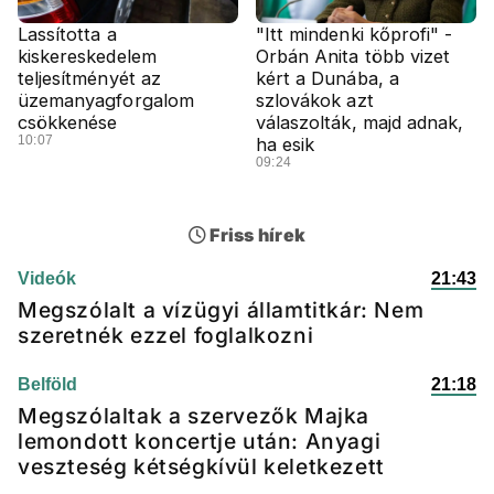
Lassította a
"Itt mindenki kőprofi" -
kiskereskedelem
Orbán Anita több vizet
teljesítményét az
kért a Dunába, a
üzemanyagforgalom
szlovákok azt
csökkenése
válaszolták, majd adnak,
10:07
ha esik
09:24
Friss hírek
Videók
21:43
Megszólalt a vízügyi államtitkár: Nem
szeretnék ezzel foglalkozni
Belföld
21:18
Megszólaltak a szervezők Majka
lemondott koncertje után: Anyagi
veszteség kétségkívül keletkezett