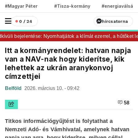
#Magyar Péter
#Tisza-kormány
#energiaválság
0 / 24
hírcsatorna
üli bejelentése: Nyomhatjátok a klímát ezerrel, a hűtőket lete
Itt a kormányrendelet: hatvan napja
van a NAV-nak hogy kiderítse, kik
lehettek az ukrán aranykonvoj
címzettjei
Belföld
2026. március 10. - 09:42
58
Titkos információgyűjtést is folytathat a
Nemzeti Adó- és Vámhivatal, amelynek hatvan
napja van arra, hogy kiderítse, milyen céllal