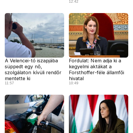
12:42
A Velencei-tó iszapjába
Fordulat: Nem adja ki a
süppedt egy nő,
kegyelmi aktákat a
szolgálaton kívüli rendőr
Forsthoffer-féle államfői
mentette ki
hivatal
11:57
10:49