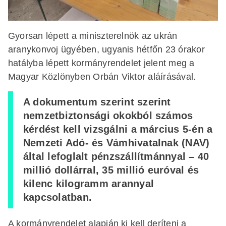
Gyorsan lépett a miniszterelnök az ukrán
aranykonvoj ügyében, ugyanis hétfőn 23 órakor
hatályba lépett kormányrendelet jelent meg a
Magyar Közlönyben Orbán Viktor aláírásával.
A dokumentum szerint szerint
nemzetbiztonsági okokból számos
kérdést kell vizsgálni a március 5-én a
Nemzeti Adó- és Vámhivatalnak (NAV)
által lefoglalt pénzszállítmánnyal – 40
millió dollárral, 35 millió euróval és
kilenc kilogramm arannyal
kapcsolatban.
A kormányrendelet alapján ki kell deríteni a