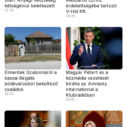
után: Anyagi veszteség
Mészáros Lőrinc
kétségkívül keletkezett
érdekeltségébe tartozó
21:18
V-Híd Kft.
19:28
Elmentek Szalonnáról a
Magyar Pétert és a
kassai illegális
közmédia vezetését
bódévárosból beköltöző
bírálta az Amnesty
családok
International a
18:33
Klubrádióban
18:05