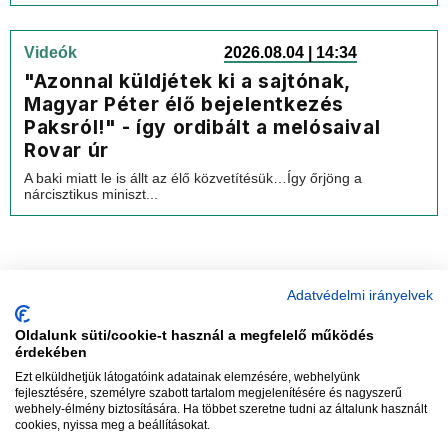
Videók
2026.08.04 | 14:34
"Azonnal küldjétek ki a sajtónak,
Magyar Péter élő bejelentkezés
Paksról!" - így ordibált a melósaival
Rovar úr
A baki miatt le is állt az élő közvetítésük…Így őrjöng a
nárcisztikus miniszt...
Adatvédelmi irányelvek
Oldalunk süti/cookie-t használ a megfelelő működés
vadhajtások
érdekében
Ezt elküldhetjük látogatóink adatainak elemzésére, webhelyünk
fejlesztésére, személyre szabott tartalom megjelenítésére és nagyszerű
webhely-élmény biztosítására. Ha többet szeretne tudni az általunk használt
Szerkesztőség:
szerk@vadhajtasok.hu
cookies, nyissa meg a beállításokat.
Modi:
moderator@vadhajtasok.hu