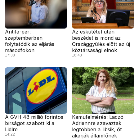
Antifa-per:
Az eskütétel után
szeptemberben
beszédet is mond az
folytatódik az eljárás
Országgyűlés előtt az új
másodfokon
köztársasági elnök
17:38
16:43
A GVH 48 millió forintos
Kamufelmérés: Laczó
bírságot szabott ki a
Adriennre szavaztak
Lidlre
legtöbben a libsik, őt
14:22
akarják államfőnek