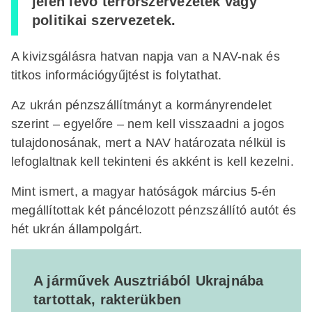
jelen lévő terrorszervezetek vagy
politikai szervezetek.
A kivizsgálásra hatvan napja van a NAV-nak és
titkos információgyűjtést is folytathat.
Az ukrán pénzszállítmányt a kormányrendelet
szerint – egyelőre – nem kell visszaadni a jogos
tulajdonosának, mert a NAV határozata nélkül is
lefoglaltnak kell tekinteni és akként is kell kezelni.
Mint ismert, a magyar hatóságok március 5-én
megállítottak két páncélozott pénzszállító autót és
hét ukrán állampolgárt.
A járművek Ausztriából Ukrajnába
tartottak, rakterükben