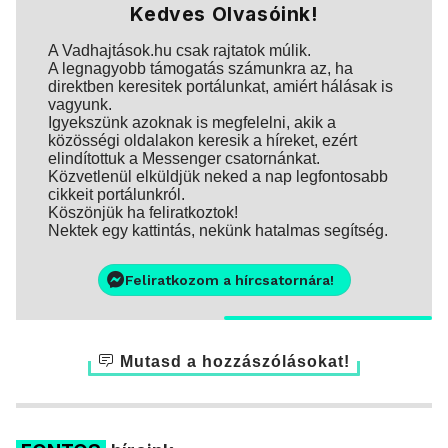
Kedves Olvasóink!
A Vadhajtások.hu csak rajtatok múlik.
A legnagyobb támogatás számunkra az, ha
direktben keresitek portálunkat, amiért hálásak is
vagyunk.
Igyekszünk azoknak is megfelelni, akik a
közösségi oldalakon keresik a híreket, ezért
elindítottuk a Messenger csatornánkat.
Közvetlenül elküldjük neked a nap legfontosabb
cikkeit portálunkról.
Köszönjük ha feliratkoztok!
Nektek egy kattintás, nekünk hatalmas segítség.
Feliratkozom a hírcsatornára!
Mutasd a hozzászólásokat!