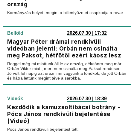
ország
Kormányzás helyett megint a billentyűzetet csapkodja a rovar.
Belföld
2026.07.30 | 17:32
Magyar Péter drámai rendkívüli
videóban jelenti: Orbán nem csinálta
meg Paksot, hétfőtől ezért káosz lesz
Reggel még mi miattunk áll le az ország, délutánra meg már
Orbán Viktor miatt, mert nem csinálta meg Paksot rendesen.
Jó volt fél napig azt érezni mi vagyunk a főnökök, de jött Orbán
és hátra lettünk megint téve a sarokba.
Videók
2026.07.30 | 18:39
Kezdődik a kamuzsoltibácsi botrány -
Pócs János rendkívüli bejelentése
(Videó)
Pócs János rendkívüli bejelentést tett: