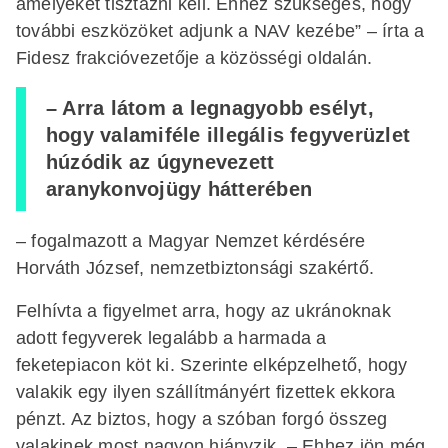
amelyeket tisztázni kell. Ehhez szükséges, hogy
további eszközöket adjunk a NAV kezébe” – írta a
Fidesz frakcióvezetője a közösségi oldalán.
– Arra látom a legnagyobb esélyt,
hogy valamiféle illegális fegyverüzlet
húzódik az úgynevezett
aranykonvojügy hátterében
– fogalmazott a Magyar Nemzet kérdésére
Horváth József, nemzetbiztonsági szakértő.
Felhívta a figyelmet arra, hogy az ukránoknak
adott fegyverek legalább a harmada a
feketepiacon köt ki. Szerinte elképzelhető, hogy
valakik egy ilyen szállítmányért fizettek ekkora
pénzt. Az biztos, hogy a szóban forgó összeg
valakinek most nagyon hiányzik. – Ehhez jön még