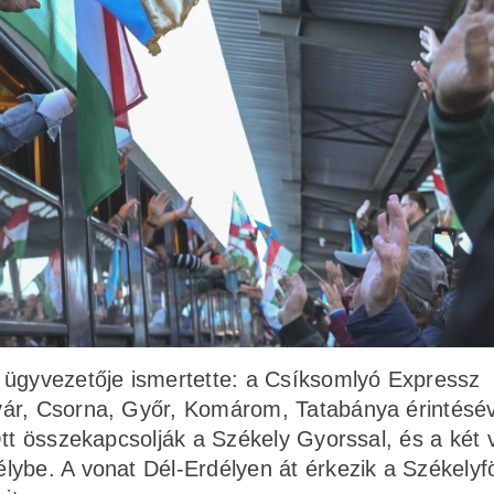
 ügyvezetője ismertette: a Csíksomlyó Expressz
vár, Csorna, Győr, Komárom, Tatabánya érintésév
Ott összekapcsolják a Székely Gyorssal, és a két 
ybe. A vonat Dél-Erdélyen át érkezik a Székelyfö