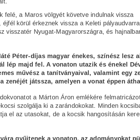
it.
 felé, a Maros völgyét követve indulnak vissza
éjfél körül érkeznek vissza a Keleti pályaudvarra
sz visszatér Nyugat-Magyarországra, és hajnalba
té Péter-díjas magyar énekes, színész lesz a
l lép majd fel. A vonaton utazik és énekel Dév
emes művész a tanítványaival, valamint egy z
 zenéjét játssza, amelyen a vonat éppen átha
dokvonatot a Márton Áron emlékére felmatricázot
ocsi szolgálja ki a zarándokokat. Minden kocsib
tja el az utasokat, de a kocsik hangosításán keres
avára gyűjtenek a vonaton, az adományokat p