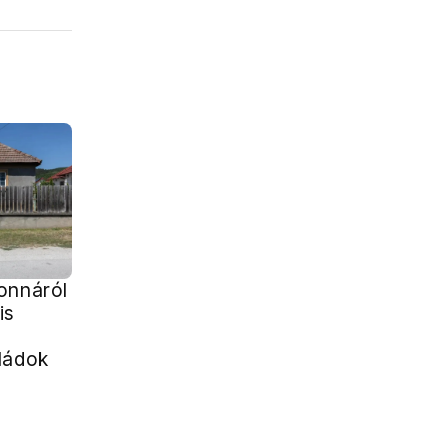
onnáról
is
ládok