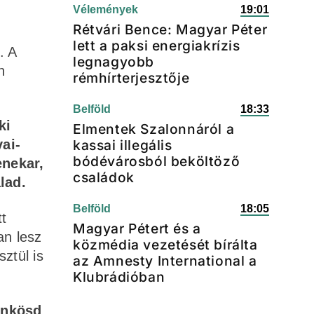
Vélemények
19:01
Rétvári Bence: Magyar Péter
lett a paksi energiakrízis
. A
legnagyobb
n
rémhírterjesztője
Belföld
18:33
ki
Elmentek Szalonnáról a
ai-
kassai illegális
bódévárosból beköltöző
enekar,
családok
lad.
Belföld
18:05
t
Magyar Pétert és a
an lesz
közmédia vezetését bírálta
ztül is
az Amnesty International a
Klubrádióban
ünkösd