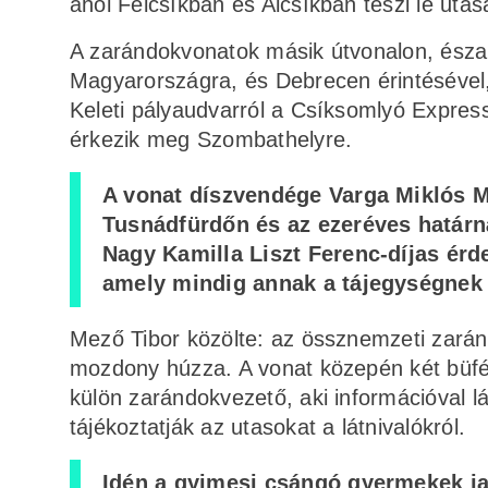
ahol Felcsíkban és Alcsíkban teszi le utasa
A zarándokvonatok másik útvonalon, észak
Magyarországra, és Debrecen érintésével, 
Keleti pályaudvarról a Csíksomlyó Expres
érkezik meg Szombathelyre.
A vonat díszvendége Varga Miklós Má
Tusnádfürdőn és az ezeréves határná
Nagy Kamilla Liszt Ferenc-díjas érd
amely mindig annak a tájegységnek a
Mező Tibor közölte: az össznemzeti zarán
mozdony húzza. A vonat közepén két büfék
külön zarándokvezető, aki információval lá
tájékoztatják az utasokat a látnivalókról.
Idén a gyimesi csángó gyermekek j