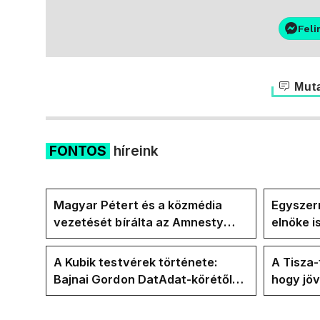
Feli
Muta
FONTOS
híreink
Magyar Pétert és a közmédia
Egyszerr
vezetését bírálta az Amnesty
elnöke 
International a Klubrádióban
jövő hét
A Kubik testvérek története:
A Tisza
Bajnai Gordon DatAdat-körétől
hogy jö
az ECDA-n át Magyar Péter
az új kö
közvetlen stábjáig