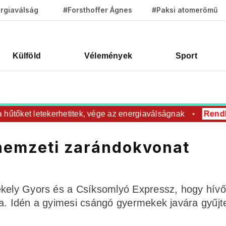
rgiaválság
#Forsthoffer Ágnes
#Paksi atomerőmű
Külföld
Vélemények
Sport
őket letekerhetitek, vége az energiaválságnak
Rendkívüli
znemzeti zarándokvonat
ékely Gyors és a Csíksomlyó Expressz, hogy hívő
ba. Idén a gyimesi csángó gyermekek javára gyűjt