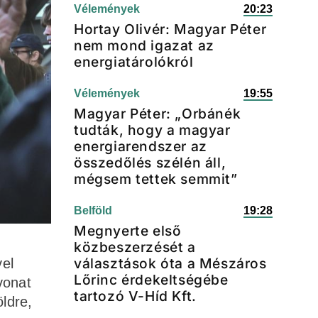
Vélemények
20:23
Hortay Olivér: Magyar Péter
nem mond igazat az
energiatárolókról
Vélemények
19:55
Magyar Péter: „Orbánék
tudták, hogy a magyar
energiarendszer az
összedőlés szélén áll,
mégsem tettek semmit”
Belföld
19:28
Megnyerte első
közbeszerzését a
választások óta a Mészáros
el
Lőrinc érdekeltségébe
vonat
tartozó V-Híd Kft.
ldre,