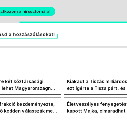
ratkozom a hírcsatornára!
sd a hozzászólásokat!
e két köztársasági
Kiakadt a Tiszás milliárdo
is lehet Magyarországnak
ezt ígérte a Tisza párt, é
re
ezt ígérte Magyar Péter a
kampányban
-frakció kezdeményezte,
Életveszélyes fenyegetés
vő kedden válasszák meg
kapott Majka, elmaradhat
ztársasági elnököt
erdélyi koncertje