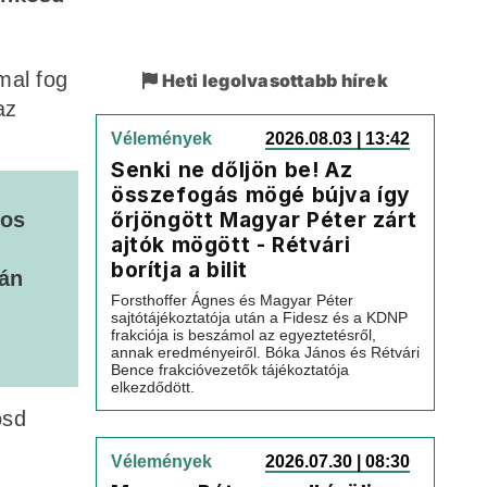
mal fog
Heti legolvasottabb hírek
az
Vélemények
2026.08.03 | 13:42
Senki ne dőljön be! Az
összefogás mögé bújva így
őrjöngött Magyar Péter zárt
nos
ajtók mögött - Rétvári
borítja a bilit
ján
Forsthoffer Ágnes és Magyar Péter
sajtótájékoztatója után a Fidesz és a KDNP
frakciója is beszámol az egyeztetésről,
annak eredményeiről. Bóka János és Rétvári
Bence frakcióvezetők tájékoztatója
elkezdődött.
ösd
Vélemények
2026.07.30 | 08:30