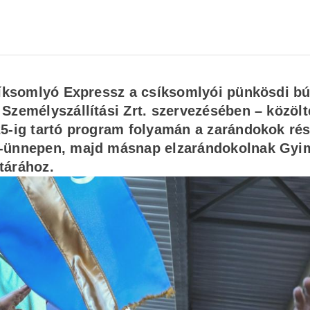
Csíksomlyó Expressz a csíksomlyói pünkösdi b
Személyszállítási Zrt. szervezésében – közölt
25-ig tartó program folyamán a zarándokok rés
a-ünnepen, majd másnap elzarándokolnak Gyi
atárához.