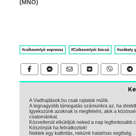
(MNO)
#csíksomlyó expressz
#Csíksomlyói búcsú
#székely 
Ke
A Vadhajtások.hu csak rajtatok múlik.
A legnagyobb támogatás számunkra az, ha direktbe
Igyekszünk azoknak is megfelelni, akik a közösség
csatornánkat.
Közvetlenül elküldjük neked a nap legfontosabb ci
Köszönjük ha feliratkoztok!
Nektek egy kattintás, nekünk hatalmas segítség.