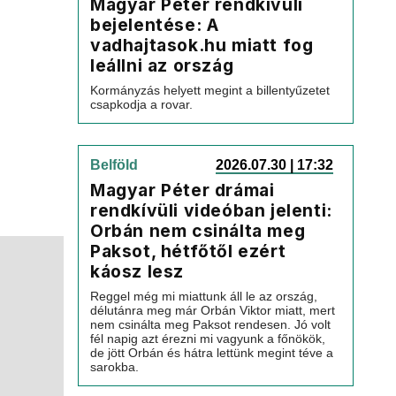
Magyar Péter rendkívüli
bejelentése: A
vadhajtasok.hu miatt fog
leállni az ország
Kormányzás helyett megint a billentyűzetet
csapkodja a rovar.
Belföld
2026.07.30 | 17:32
Magyar Péter drámai
rendkívüli videóban jelenti:
Orbán nem csinálta meg
Paksot, hétfőtől ezért
káosz lesz
Reggel még mi miattunk áll le az ország,
délutánra meg már Orbán Viktor miatt, mert
nem csinálta meg Paksot rendesen. Jó volt
fél napig azt érezni mi vagyunk a főnökök,
de jött Orbán és hátra lettünk megint téve a
sarokba.