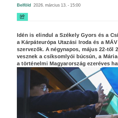
Belföld
2026. március 13. - 15:00
Idén is elindul a Székely Gyors és a 
a Kárpáteurópa Utazási Iroda és a MÁV 
szervezők. A négynapos, május 22-től 
vesznek a csíksomlyói búcsún, a Mári
a történelmi Magyarország ezeréves h