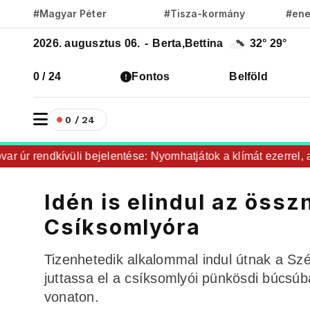
#Magyar Péter
#Tisza-kormány
#ene
2026. augusztus 06.
-
Berta,Bettina
32°
29°
0 / 24
Fontos
Belföld
0 / 24
 rendkívüli bejelentése: Nyomhatjátok a klímát ezerrel, a hűt
Idén is elindul az öss
Csíksomlyóra
Tizenhetedik alkalommal indul útnak a Sz
juttassa el a csíksomlyói pünkösdi búcsú
vonaton.