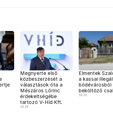
Megnyerte első
Elmentek Szal
a
közbeszerzését a
a kassai illegál
rtje
választások óta a
bódévárosból
Mészáros Lőrinc
beköltöző csa
érdekeltségébe
18:33
tartozó V-Híd Kft.
19:28