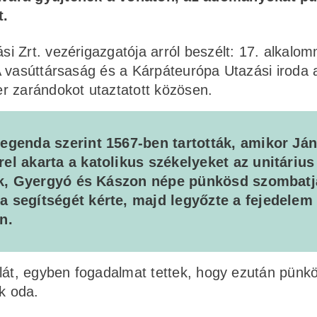
t.
 Zrt. vezérigazgatója arról beszélt: 17. alkalom
A vasúttársaság és a Kárpáteurópa Utazási iroda 
r zarándokot utaztatott közösen.
egenda szerint 1567-ben tartották, amikor Já
el akarta a katolikus székelyeket az unitárius
Csík, Gyergyó és Kászon népe pünkösd szombat
 segítségét kérte, majd legyőzte a fejedelem
an.
álát, egyben fogadalmat tettek, hogy ezután pünk
k oda.