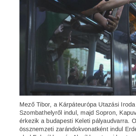
Mező Tibor, a Kárpáteurópa Utazási Iroda
Szombathelyről indul, majd Sopron, Kapu
érkezik a budapesti Keleti pályaudvarra. 
össznemzeti zarándokvonatként indul Erdél