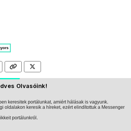
gyors
dves Olvasóink!
n keresitek portálunkat, amiért hálásak is vagyunk.
i oldalakon keresik a híreket, ezért elindítottuk a Messenger
kkeit portálunkról.