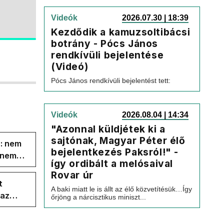
Videók
2026.07.30 | 18:39
Kezdődik a kamuzsoltibácsi
botrány - Pócs János
rendkívüli bejelentése
(Videó)
Pócs János rendkívüli bejelentést tett:
Videók
2026.08.04 | 14:34
"Azonnal küldjétek ki a
sajtónak, Magyar Péter élő
s: nem
bejelentkezés Paksról!" -
s nem
így ordibált a melósaival
Rovar úr
t
A baki miatt le is állt az élő közvetítésük…Így
 az
őrjöng a nárcisztikus miniszt...