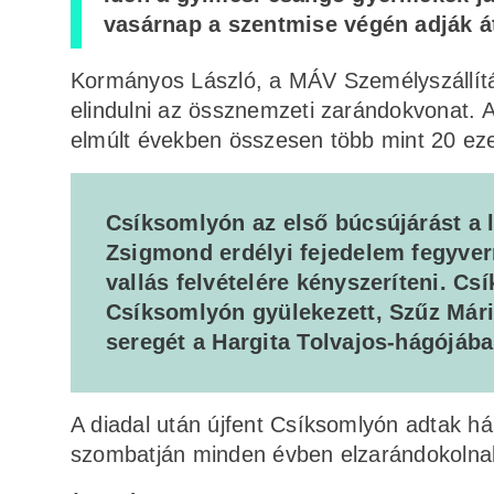
vasárnap a szentmise végén adják á
Kormányos László, a MÁV Személyszállítási
elindulni az össznemzeti zarándokvonat. 
elmúlt években összesen több mint 20 eze
Csíksomlyón az első búcsújárást a l
Zsigmond erdélyi fejedelem fegyverr
vallás felvételére kényszeríteni. 
Csíksomlyón gyülekezett, Szűz Mária
seregét a Hargita Tolvajos-hágójáb
A diadal után újfent Csíksomlyón adtak h
szombatján minden évben elzarándokolna