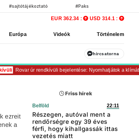
#sajtótájékoztató
#Paks
EUR 362.34 :
USD 314.1 :
Európa
Videók
Történelem
hírcsatorna
Rovar úr rendkívüli bejelentése: Nyomhatjátok a klímát ezerr
Friss hírek
Belföld
22:11
Részegen, autóval ment a
k ezreit
rendőrségre egy 39 éves
enek a
férfi, hogy kihallgassák ittas
vezetés miatt