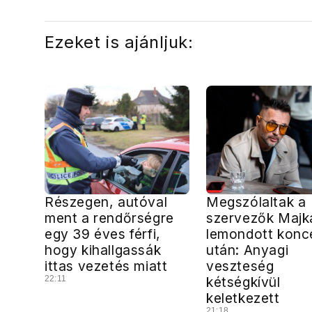
Ezeket is ajánljuk:
Részegen, autóval
Megszólaltak a
ment a rendőrségre
szervezők Majk
egy 39 éves férfi,
lemondott konce
hogy kihallgassák
után: Anyagi
ittas vezetés miatt
veszteség
22:11
kétségkívül
keletkezett
21:18