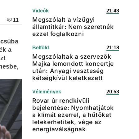
Videók
21:43
Megszólalt a vízügyi
11
államtitkár: Nem szeretnék
ezzel foglalkozni
úcsúba
Belföld
21:18
ék a
Megszólaltak a szervezők
zt
Majka lemondott koncertje
mesbe,
után: Anyagi veszteség
kétségkívül keletkezett
Vélemények
20:53
Rovar úr rendkívüli
bejelentése: Nyomhatjátok
a klímát ezerrel, a hűtőket
letekerhetitek, vége az
energiaválságnak