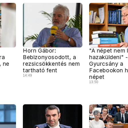
Horn Gábor:
"A népet nem 
ra
Bebizonyosodott, a
hazaküldeni" -
, ne
rezsicsökkentés nem
Gyurcsány a
tartható fent
Facebookon he
14:49
népet
13:50