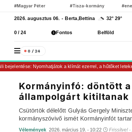
#Magyar Péter
#Tisza-kormány
#ene
2026. augusztus 06.
-
Berta,Bettina
32°
29°
0 / 24
Fontos
Belföld
0 / 24
ejelentése: Nyomhatjátok a klímát ezerrel, a hűtőket letekerhe
Kormányinfó: döntött 
állampolgárt kitiltana
Csütörtök délelőtt Gulyás Gergely Miniszt
kormányszóvivő ismét Kormányinfót tarta
Vélemények
2026. március 19. - 10:22
Frissítve! 