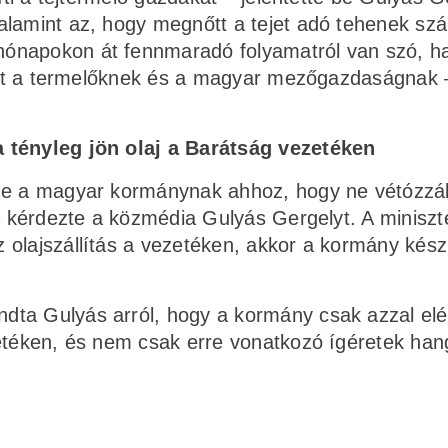
alamint az, hogy megnőtt a tejet adó tehenek sz
hónapokon át fennmaradó folyamatról van szó, 
segít a termelőknek és a magyar mezőgazdaságnak 
a tényleg jön olaj a Barátság vezetéken
nne a magyar kormánynak ahhoz, hogy ne vétózz
 – kérdezte a közmédia Gulyás Gergelyt. A miniszt
 olajszállítás a vezetéken, akkor a kormány kész
dta Gulyás arról, hogy a kormány csak azzal elé
zetéken, és nem csak erre vonatkozó ígéretek ha