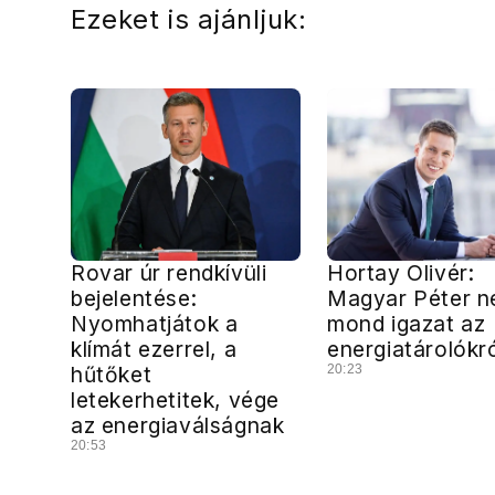
Ezeket is ajánljuk:
Rovar úr rendkívüli
Hortay Olivér:
bejelentése:
Magyar Péter 
Nyomhatjátok a
mond igazat az
klímát ezerrel, a
energiatárolókr
hűtőket
20:23
letekerhetitek, vége
az energiaválságnak
20:53