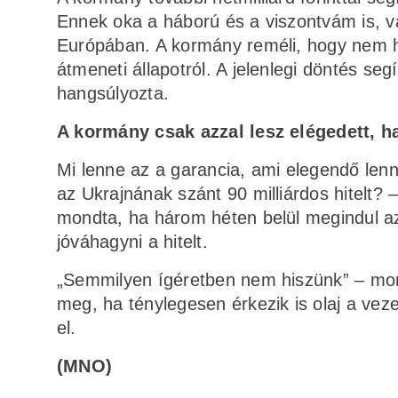
Ennek oka a háború és a viszontvám is, v
Európában. A kormány reméli, hogy nem 
átmeneti állapotról. A jelenlegi döntés 
hangsúlyozta.
A kormány csak azzal lesz elégedett, h
Mi lenne az a garancia, ami elegendő le
az Ukrajnának szánt 90 milliárdos hitelt?
mondta, ha három héten belül megindul az
jóváhagyni a hitelt.
„Semmilyen ígéretben nem hiszünk” – mon
meg, ha ténylegesen érkezik is olaj a ve
el.
(MNO)