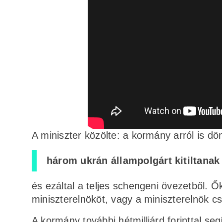
A miniszter közölte: a kormány arról is dö
három ukrán állampolgárt kitiltanak
és ezáltal a teljes schengeni övezetből.
miniszterelnököt, vagy a miniszterelnök cs
A kormány további hétmilliárd forinttal seg