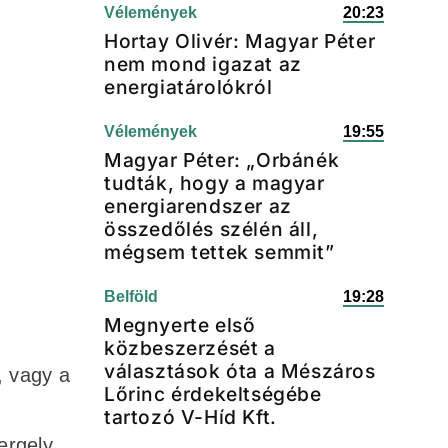
Vélemények
20:23
Hortay Olivér: Magyar Péter
nem mond igazat az
energiatárolókról
Vélemények
19:55
Magyar Péter: „Orbánék
tudták, hogy a magyar
energiarendszer az
összedőlés szélén áll,
mégsem tettek semmit”
Belföld
19:28
Megnyerte első
közbeszerzését a
választások óta a Mészáros
, vagy a
Lőrinc érdekeltségébe
tartozó V-Híd Kft.
ergely.