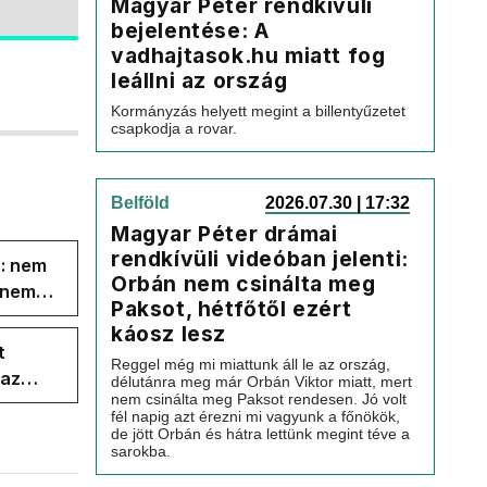
Magyar Péter rendkívüli
bejelentése: A
vadhajtasok.hu miatt fog
leállni az ország
Kormányzás helyett megint a billentyűzetet
csapkodja a rovar.
Belföld
2026.07.30 | 17:32
Magyar Péter drámai
rendkívüli videóban jelenti:
s: nem
Orbán nem csinálta meg
s nem
Paksot, hétfőtől ezért
káosz lesz
t
Reggel még mi miattunk áll le az ország,
 az
délutánra meg már Orbán Viktor miatt, mert
nem csinálta meg Paksot rendesen. Jó volt
fél napig azt érezni mi vagyunk a főnökök,
de jött Orbán és hátra lettünk megint téve a
sarokba.