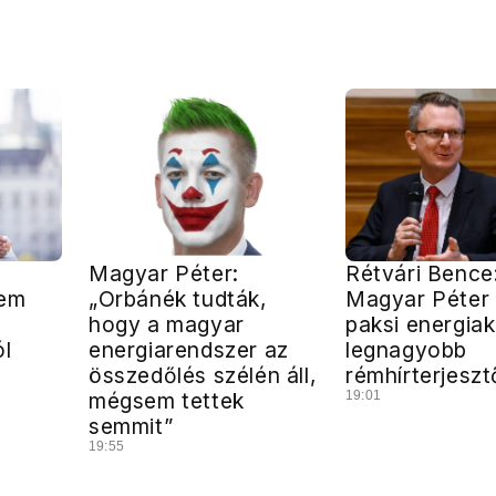
Magyar Péter:
Rétvári Bence
nem
„Orbánék tudták,
Magyar Péter l
hogy a magyar
paksi energiak
ól
energiarendszer az
legnagyobb
összedőlés szélén áll,
rémhírterjeszt
mégsem tettek
19:01
semmit”
19:55