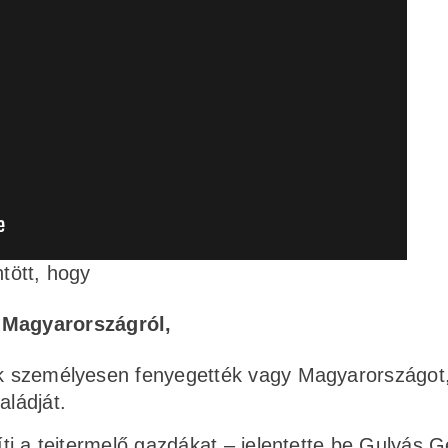
ntött, hogy
 Magyarországról,
 Ők személyesen fenyegették vagy Magyarországot
aládját.
íti a tejtermelő gazdákat – jelentette be Gulyás G