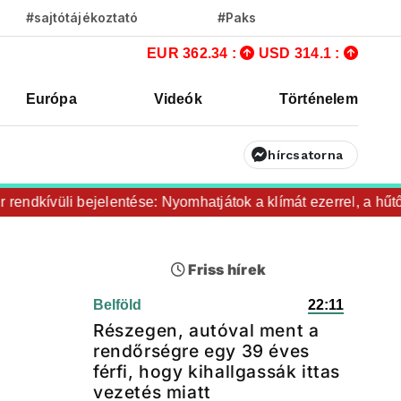
#sajtótájékoztató
#Paks
EUR 362.34 :
USD 314.1 :
Európa
Videók
Történelem
hírcsatorna
dkívüli bejelentése: Nyomhatjátok a klímát ezerrel, a hűtőket
Friss hírek
Belföld
22:11
Részegen, autóval ment a
rendőrségre egy 39 éves
férfi, hogy kihallgassák ittas
vezetés miatt