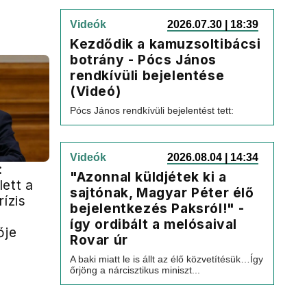
Videók
2026.07.30 | 18:39
Kezdődik a kamuzsoltibácsi
botrány - Pócs János
rendkívüli bejelentése
(Videó)
Pócs János rendkívüli bejelentést tett:
Videók
2026.08.04 | 14:34
:
"Azonnal küldjétek ki a
ett a
sajtónak, Magyar Péter élő
rízis
bejelentkezés Paksról!" -
így ordibált a melósaival
ője
Rovar úr
A baki miatt le is állt az élő közvetítésük…Így
őrjöng a nárcisztikus miniszt...