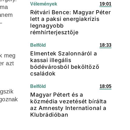
Vélemények
19:01
áma
Rétvári Bence: Magyar Péter
hanem
lett a paksi energiakrízis
–
legnagyobb
rémhírterjesztője
Belföld
18:33
Elmentek Szalonnáról a
ák meg
kassai illegális
er azt
bódévárosból beköltöző
családok
Belföld
18:05
gszik
Magyar Pétert és a
ngoznak
közmédia vezetését bírálta
az Amnesty International a
Klubrádióban