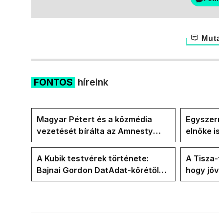
Muta
FONTOS
híreink
Magyar Pétert és a közmédia
Egyszerr
vezetését bírálta az Amnesty
elnöke 
International a Klubrádióban
jövő hét
A Kubik testvérek története:
A Tisza
Bajnai Gordon DatAdat-körétől
hogy jö
az ECDA-n át Magyar Péter
az új kö
közvetlen stábjáig