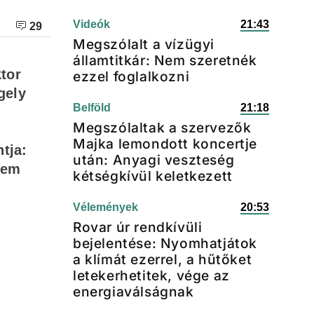
Videók
21:43
29
Megszólalt a vízügyi
államtitkár: Nem szeretnék
ktor
ezzel foglalkozni
gely
Belföld
21:18
Megszólaltak a szervezők
Majka lemondott koncertje
tja:
után: Anyagi veszteség
nem
kétségkívül keletkezett
Vélemények
20:53
Rovar úr rendkívüli
bejelentése: Nyomhatjátok
a klímát ezerrel, a hűtőket
letekerhetitek, vége az
energiaválságnak