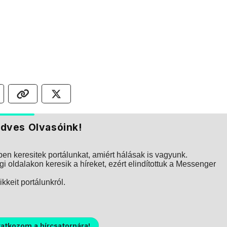
dves Olvasóink!
n keresitek portálunkat, amiért hálásak is vagyunk.
i oldalakon keresik a híreket, ezért elindítottuk a Messenger
kkeit portálunkról.
ratkozom a hírcsatornára!