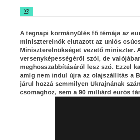
A tegnapi kormányülés fő témája az eur
miniszterelnök elutazott az uniós csúc
Miniszterelnökséget vezető miniszter. 
versenyképességéről szól, de valójában
meghosszabbításáról lesz szó. Ezzel k
amíg nem indul újra az olajszállítás 
járul hozzá semmilyen Ukrajnának szá
csomaghoz, sem a 90 milliárd eurós tá