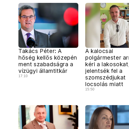
Takács Péter: A
A kalocsai
hőség kellős közepén
polgármester ar
ment szabadságra a
kéri a lakosokat
vízügyi államtitkár
jelentsék fel a
17:10
szomszédjukat
locsolás miatt
15:50