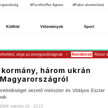
rgiaválság
#Forsthoffer Ágnes
#Paksi atomerőmű
Külföld
Vélemények
Sport
titek, vége az energiaválságnak
Rendkívüli
Rovar úr ren
a kormány, három ukrán
k Magyarországról
erelnökséget vezető miniszter és Vitályos Eszter
nak.
- 2026. március 19. - 12:13