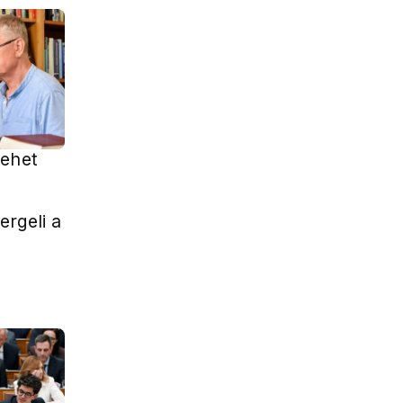
lehet
rgeli a