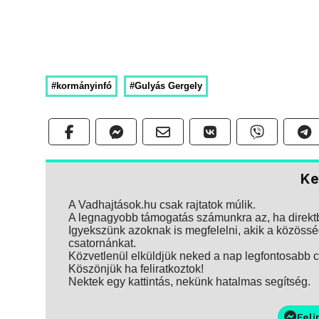
#kormányinfó
#Gulyás Gergely
Ke
A Vadhajtások.hu csak rajtatok múlik.
A legnagyobb támogatás számunkra az, ha direktbe
Igyekszünk azoknak is megfelelni, akik a közösség
csatornánkat.
Közvetlenül elküldjük neked a nap legfontosabb ci
Köszönjük ha feliratkoztok!
Nektek egy kattintás, nekünk hatalmas segítség.
Feli