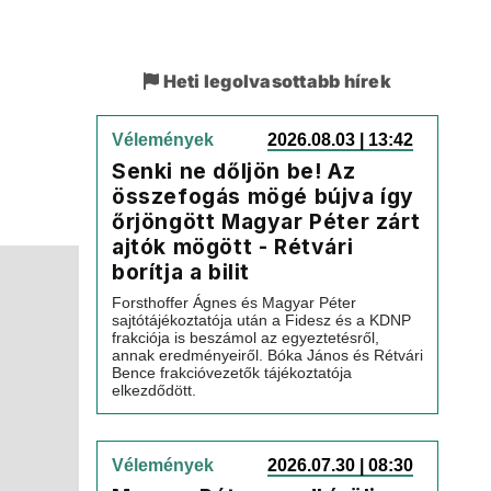
Heti legolvasottabb hírek
Vélemények
2026.08.03 | 13:42
Senki ne dőljön be! Az
összefogás mögé bújva így
őrjöngött Magyar Péter zárt
ajtók mögött - Rétvári
borítja a bilit
Forsthoffer Ágnes és Magyar Péter
sajtótájékoztatója után a Fidesz és a KDNP
frakciója is beszámol az egyeztetésről,
annak eredményeiről. Bóka János és Rétvári
Bence frakcióvezetők tájékoztatója
elkezdődött.
Vélemények
2026.07.30 | 08:30