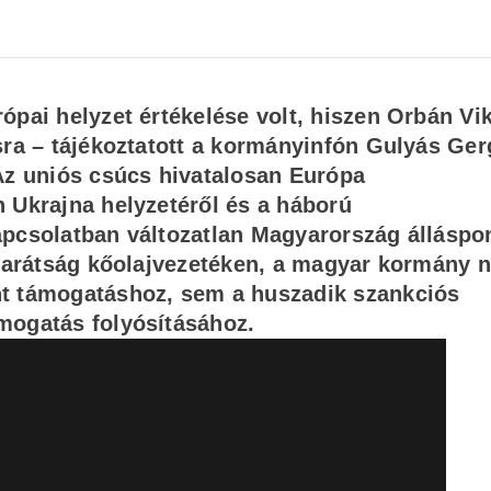
ópai helyzet értékelése volt, hiszen Orbán Vi
sra – tájékoztatott a kormányinfón Gulyás Ger
Az uniós csúcs hivatalosan Európa
 Ukrajna helyzetéről és a háború
apcsolatban változatlan Magyarország álláspon
a Barátság kőolajvezetéken, a magyar kormány 
nt támogatáshoz, sem a huszadik szankciós
mogatás folyósításához.