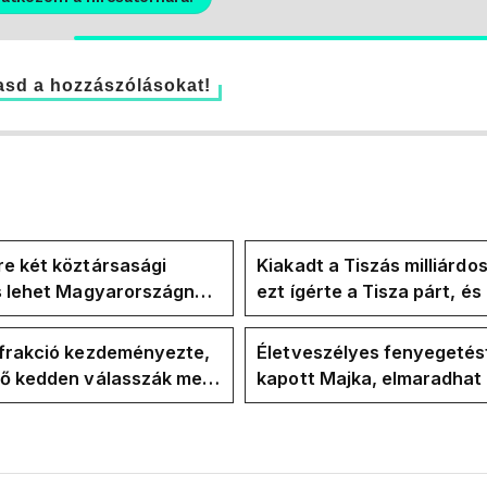
sd a hozzászólásokat!
e két köztársasági
Kiakadt a Tiszás milliárdo
is lehet Magyarországnak
ezt ígérte a Tisza párt, é
re
ezt ígérte Magyar Péter a
kampányban
-frakció kezdeményezte,
Életveszélyes fenyegetés
vő kedden válasszák meg
kapott Majka, elmaradhat
ztársasági elnököt
erdélyi koncertje