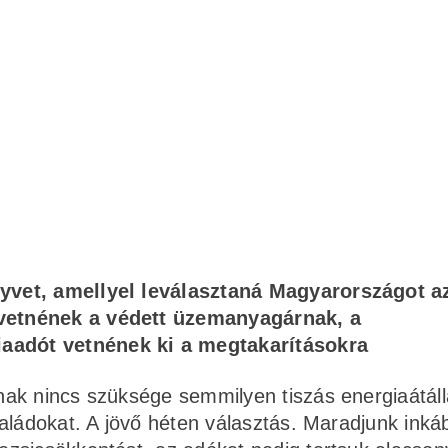
önyvet, amellyel leválasztaná Magyarországot a
 vetnének a védett üzemanyagárnak, a
iaadót vetnének ki a megtakarításokra
ak nincs szüksége semmilyen tiszás energiaátáll
aládokat. A jövő héten választás. Maradjunk inká