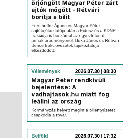
őrjöngött Magyar Péter zárt
ajtók mögött - Rétvári
borítja a bilit
Forsthoffer Ágnes és Magyar Péter
sajtótájékoztatója után a Fidesz és a KDNP
frakciója is beszámol az egyeztetésről,
annak eredményeiről. Bóka János és Rétvári
Bence frakcióvezetők tájékoztatója
elkezdődött.
Vélemények
2026.07.30 | 08:30
Magyar Péter rendkívüli
bejelentése: A
vadhajtasok.hu miatt fog
leállni az ország
Kormányzás helyett megint a billentyűzetet
csapkodja a rovar.
Belföld
2026.07.30 | 17:32