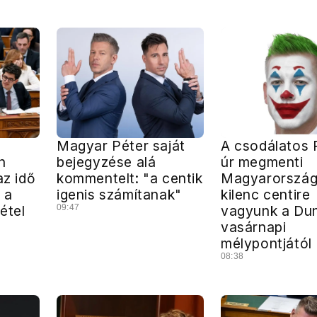
Magyar Péter saját
A csodálatos 
n
bejegyzése alá
úr megmenti
az idő
kommentelt: "a centik
Magyarország
 a
igenis számítanak"
kilenc centire
étel
09:47
vagyunk a Du
vasárnapi
mélypontjától
08:38