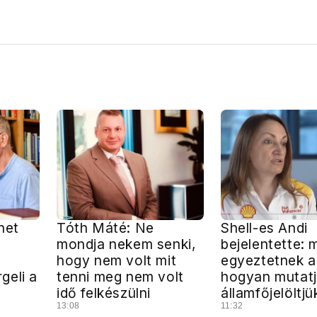
het
Tóth Máté: Ne
Shell-es Andi
mondja nekem senki,
bejelentette: 
hogy nem volt mit
egyeztetnek ar
geli a
tenni meg nem volt
hogyan mutatj
idő felkészülni
államfőjelöltjü
13:08
11:32