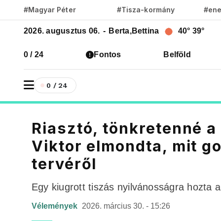
#Magyar Péter
#Tisza-kormány
#ene
2026. augusztus 06.
-
Berta,Bettina
40°
39°
0 / 24
Fontos
Belföld
0 / 24
Riasztó, tönkretenné a
Viktor elmondta, mit go
tervéről
Egy kiugrott tiszás nyilvánosságra hozta a 
Vélemények
2026. március 30. - 15:26