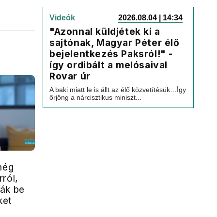
Videók
2026.08.04 | 14:34
"Azonnal küldjétek ki a
sajtónak, Magyar Péter élő
bejelentkezés Paksról!" -
így ordibált a melósaival
Rovar úr
A baki miatt le is állt az élő közvetítésük…Így
őrjöng a nárcisztikus miniszt...
még
ról,
ák be
ket