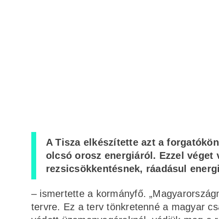
A Tisza elkészítette azt a forgatók
olcsó orosz energiáról. Ezzel véget
rezsicsökkentésnek, ráadásul energ
– ismertette a kormányfő. „Magyarországn
tervre. Ez a terv tönkretenné a magyar cs