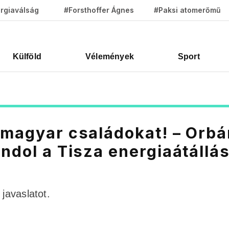
rgiaválság
#Forsthoffer Ágnes
#Paksi atomerőmű
Külföld
Vélemények
Sport
 magyar családokat! – Orbá
ndol a Tisza energiaátállás
javaslatot.