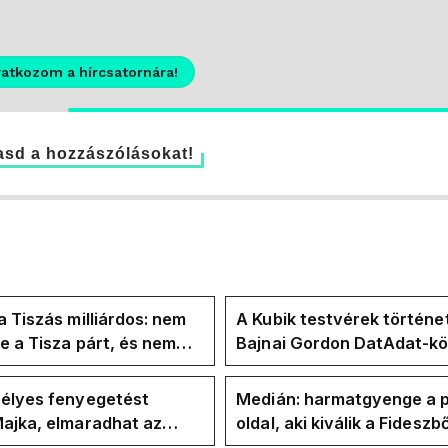
ratkozom a hírcsatornára!
sd a hozzászólásokat!
a Tiszás milliárdos: nem
A Kubik testvérek történe
te a Tisza párt, és nem
Bajnai Gordon DatAdat-kö
te Magyar Péter a
az ECDA-n át Magyar Pét
yban
közvetlen stábjáig
zélyes fenyegetést
Medián: harmatgyenge a p
ajka, elmaradhat az
oldal, aki kiválik a Fideszbő
koncertje
elbúcsúzhat 2030-ban