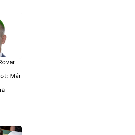
Rovar
ot: Már
na