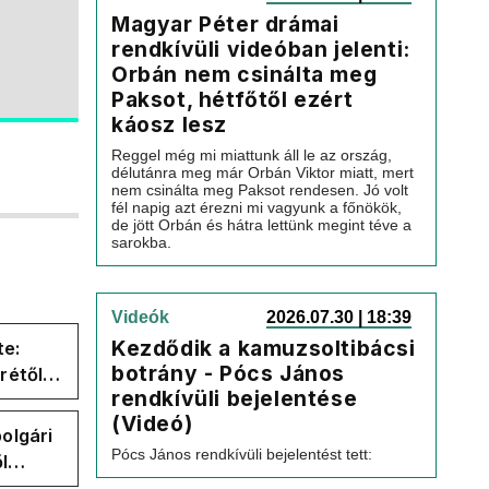
Magyar Péter drámai
rendkívüli videóban jelenti:
Orbán nem csinálta meg
Paksot, hétfőtől ezért
káosz lesz
Reggel még mi miattunk áll le az ország,
délutánra meg már Orbán Viktor miatt, mert
nem csinálta meg Paksot rendesen. Jó volt
fél napig azt érezni mi vagyunk a főnökök,
de jött Orbán és hátra lettünk megint téve a
sarokba.
Videók
2026.07.30 | 18:39
Kezdődik a kamuzsoltibácsi
te:
botrány - Pócs János
rétől
rendkívüli bejelentése
er
(Videó)
olgári
Pócs János rendkívüli bejelentést tett:
l