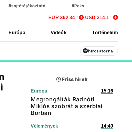
#sajtótájékoztató
#Paks
EUR 362.34 :
USD 314.1 :
Európa
Videók
Történelem
hírcsatorna
n
Friss hírek
i
Európa
15:16
Megrongálták Radnóti
Miklós szobrát a szerbiai
Borban
Vélemények
14:49