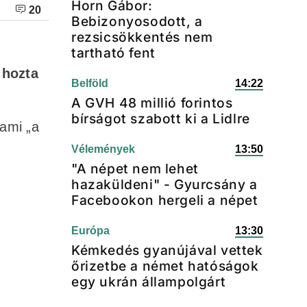
Horn Gábor:
20
Bebizonyosodott, a
rezsicsökkentés nem
tartható fent
 hozta
Belföld
14:22
A GVH 48 millió forintos
bírságot szabott ki a Lidlre
 ami „a
Vélemények
13:50
"A népet nem lehet
hazaküldeni" - Gyurcsány a
Facebookon hergeli a népet
Európa
13:30
Kémkedés gyanújával vettek
őrizetbe a német hatóságok
egy ukrán állampolgárt