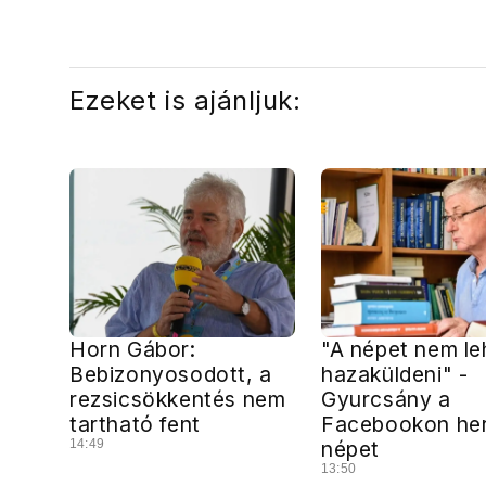
Ezeket is ajánljuk:
Horn Gábor:
"A népet nem le
Bebizonyosodott, a
hazaküldeni" -
rezsicsökkentés nem
Gyurcsány a
tartható fent
Facebookon her
14:49
népet
13:50