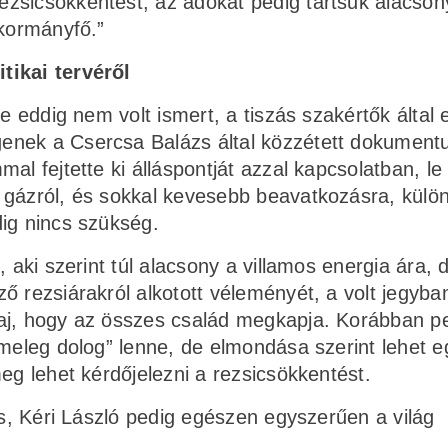
zsicsökkentést, az adókat pedig tartsuk alacson
 kormányfő.”
tikai tervéről
e eddig nem volt ismert, a tiszás szakértők által 
enek a Csercsa Balázs által közzétett dokumen
l fejtette ki álláspontját azzal kapcsolatban, le 
 gázról, és sokkal kevesebb beavatkozásra, külö
ig nincs szükség.
 aki szerint túl alacsony a villamos energia ára, 
ő rezsiárakról alkotott véleményét, a volt jegyba
aj, hogy az összes család megkapja. Korábban p
„meleg dolog” lenne, de elmondása szerint lehet e
eg lehet kérdőjelezni a rezsicsökkentést.
us, Kéri László pedig egészen egyszerűen a világ