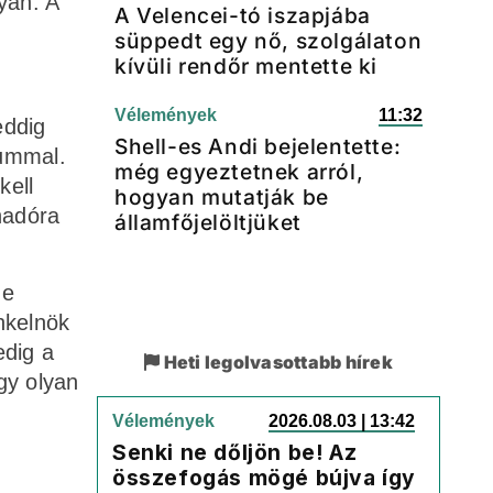
yan. A
A Velencei-tó iszapjába
süppedt egy nő, szolgálaton
kívüli rendőr mentette ki
Vélemények
11:32
eddig
Shell-es Andi bejelentette:
tummal.
még egyeztetnek arról,
kell
hogyan mutatják be
nadóra
államfőjelöltjüket
de
nkelnök
edig a
Heti legolvasottabb hírek
gy olyan
Vélemények
2026.08.03 | 13:42
Senki ne dőljön be! Az
összefogás mögé bújva így