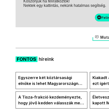
Köszönjük ha feliratkoztok!
Nektek egy kattintás, nekünk hatalmas segítség.
Feli
Muta
FONTOS
híreink
Egyszerre két köztársasági
Kiakadt 
elnöke is lehet Magyarországnak
ezt ígér
jövő hétre
ezt ígér
kampán
A Tisza-frakció kezdeményezte,
Életves
hogy jövő kedden válasszák meg
kapott M
az új köztársasági elnököt
erdélyi 