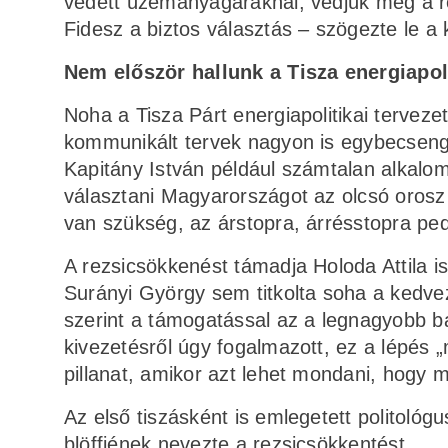
védett üzemanyagáraknál, védjük meg a re
Fidesz a biztos választás – szögezte le a
Nem először hallunk a Tisza energiapoli
Noha a Tisza Párt energiapolitikai tervezet
kommunikált tervek nagyon is egybecseng
Kapitány István például számtalan alkalomma
választani Magyarországot az olcsó orosz
van szükség, az árstopra, árrésstopra ped
A rezsicsökkenést támadja Holoda Attila is,
Surányi György sem titkolta soha a kedvez
szerint a támogatással az a legnagyobb b
kivezetésről úgy fogalmazott, ez a lépés 
pillanat, amikor azt lehet mondani, hogy m
Az első tiszásként is emlegetett politológ
blöffjének nevezte a rezsicsökkentést.