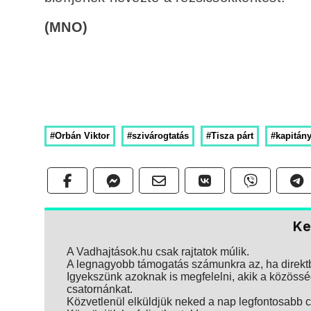
(MNO)
#Orbán Viktor
#szivárogtatás
#Tisza párt
#kapitány
Ke
A Vadhajtások.hu csak rajtatok múlik.
A legnagyobb támogatás számunkra az, ha direktbe
Igyekszünk azoknak is megfelelni, akik a közösség
csatornánkat.
Közvetlenül elküldjük neked a nap legfontosabb ci