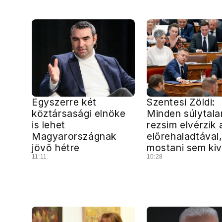
Egyszerre két
Szentesi Zöldi:
köztársasági elnöke
Minden súlytala
is lehet
rezsim elvérzik 
Magyarországnak
előrehaladtával,
jövő hétre
mostani sem kiv
11:11
10:28