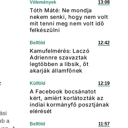
Vélemények
13:08
Tóth Máté: Ne mondja
nekem senki, hogy nem volt
mit tenni meg nem volt idő
felkészülni
Belföld
12:42
Kamufelmérés: Laczó
Adriennre szavaztak
legtöbben a libsik, őt
akarják államfőnek
z
Külföld
12:19
A Facebook bocsánatot
kért, amiért korlátozták az
indiai kormányfő posztjának
elérését
ási
bb a
Belföld
11:57