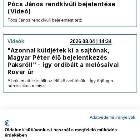
Pócs János rendkívüli bejelentése
(Videó)
Pócs János rendkívüli bejelentést tett:
Videók
2026.08.04 | 14:34
"Azonnal küldjétek ki a sajtónak,
Magyar Péter élő bejelentkezés
Paksról!" - így ordibált a melósaival
Rovar úr
A baki miatt le is állt az élő közvetítésük…Így őrjöng a
nárcisztikus miniszt...
Adatvédelmi irányelvek
Oldalunk süti/cookie-t használ a megfelelő működés
vadhajtások
érdekében