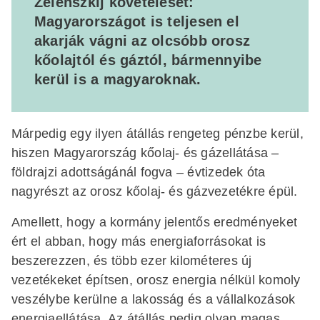
Zelenszkij követelését:
Magyarországot is teljesen el
akarják vágni az olcsóbb orosz
kőolajtól és gáztól, bármennyibe
kerül is a magyaroknak.
Márpedig egy ilyen átállás rengeteg pénzbe kerül,
hiszen Magyarország kőolaj- és gázellátása –
földrajzi adottságánál fogva – évtizedek óta
nagyrészt az orosz kőolaj- és gázvezetékre épül.
Amellett, hogy a kormány jelentős eredményeket
ért el abban, hogy más energiaforrásokat is
beszerezzen, és több ezer kilométeres új
vezetékeket építsen, orosz energia nélkül komoly
veszélybe kerülne a lakosság és a vállalkozások
energiaellátása. Az átállás pedig olyan magas