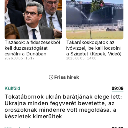
Tiszások: a fideszesekből
Takarékoskodjatok az
kell duzzasztógátat
ivóvízzel, be kell locsolni
csinálni a Dunában
a Szigetet (Képek, Videó)
2026.08.05 | 15:17
2026.08.05 | 14:06
Friss hírek
Külföld
09:09
Tokatábornok ukrán barátjának elege lett:
Ukrajna minden fegyverét bevetette, az
oroszoknak mindenre volt megoldása, a
készletek kimerültek