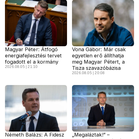
Magyar Péter: Átfogó
Vona Gábor: Már csak
energiafejlesztési tervet
egyetlen erő állíthatja
fogadott el a kormány
meg Magyar Pétert, a
2026.08.05 | 21:10
Tisza szavazóbázisa
2026.08.05 | 20:08
Németh Balázs: A Fidesz
„Megaláztak!” –