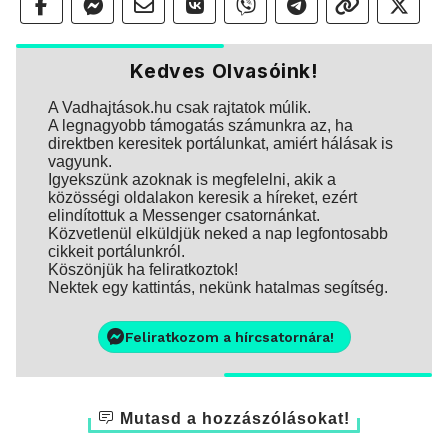
Kedves Olvasóink!
A Vadhajtások.hu csak rajtatok múlik.
A legnagyobb támogatás számunkra az, ha
direktben keresitek portálunkat, amiért hálásak is
vagyunk.
Igyekszünk azoknak is megfelelni, akik a
közösségi oldalakon keresik a híreket, ezért
elindítottuk a Messenger csatornánkat.
Közvetlenül elküldjük neked a nap legfontosabb
cikkeit portálunkról.
Köszönjük ha feliratkoztok!
Nektek egy kattintás, nekünk hatalmas segítség.
Feliratkozom a hírcsatornára!
Mutasd a hozzászólásokat!