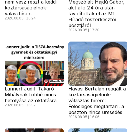
nem vesz részt a keddi
Megszólalt Hajdú Gábor,
köztársaságielnök-
akit alig 24 óra után
választáson
távolítottak el az M1
2026.08.05 | 18:24
Híradó főszerkesztői
posztjáról
2026.08.05 | 17:30
Lannert Judit: Takaró
Havasi Bertalan reagált a
Mihálynak többé nincs
köztársaságielnök-
befolyása az oktatásra
választás hírére:
2026.08.05 | 16:32
Fölösleges megtartani, a
poszton nincs üresedés
2026.08.05 | 16:06