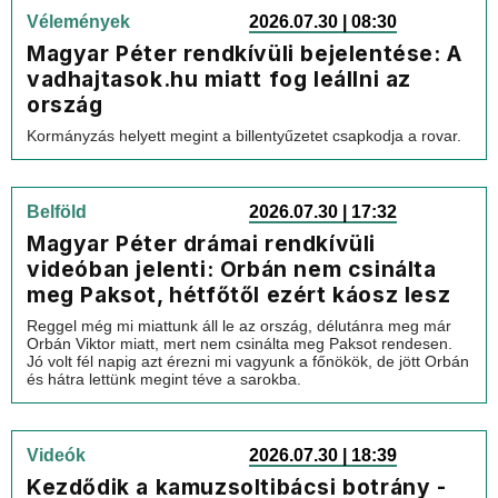
Vélemények
2026.07.30 | 08:30
Magyar Péter rendkívüli bejelentése: A
vadhajtasok.hu miatt fog leállni az
ország
Kormányzás helyett megint a billentyűzetet csapkodja a rovar.
Belföld
2026.07.30 | 17:32
Magyar Péter drámai rendkívüli
videóban jelenti: Orbán nem csinálta
meg Paksot, hétfőtől ezért káosz lesz
Reggel még mi miattunk áll le az ország, délutánra meg már
Orbán Viktor miatt, mert nem csinálta meg Paksot rendesen.
Jó volt fél napig azt érezni mi vagyunk a főnökök, de jött Orbán
és hátra lettünk megint téve a sarokba.
Videók
2026.07.30 | 18:39
Kezdődik a kamuzsoltibácsi botrány -