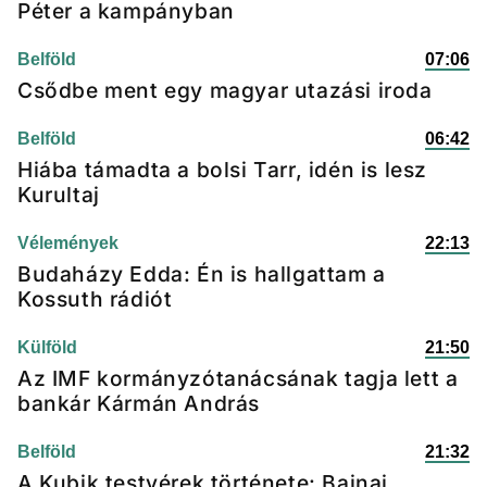
Péter a kampányban
Belföld
07:06
Csődbe ment egy magyar utazási iroda
Belföld
06:42
Hiába támadta a bolsi Tarr, idén is lesz
Kurultaj
Vélemények
22:13
Budaházy Edda: Én is hallgattam a
Kossuth rádiót
Külföld
21:50
Az IMF kormányzótanácsának tagja lett a
bankár Kármán András
Belföld
21:32
A Kubik testvérek története: Bajnai