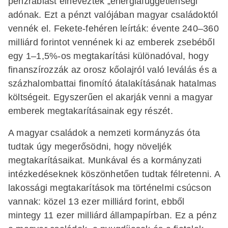
pénzrablást elnevezték „energiafüggetlenségi”
adónak. Ezt a pénzt valójában magyar családoktól
vennék el. Fekete-fehéren leírták: évente 240–360
milliárd forintot vennének ki az emberek zsebéből
egy 1–1,5%-os megtakarítási különadóval, hogy
finanszírozzák az orosz kőolajról való leválás és a
százhalombattai finomító átalakításának hatalmas
költségeit. Egyszerűen el akarják venni a magyar
emberek megtakarításainak egy részét.
A magyar családok a nemzeti kormányzás óta
tudtak úgy megerősödni, hogy növeljék
megtakarításaikat. Munkával és a kormányzati
intézkedéseknek köszönhetően tudtak félretenni. A
lakossági megtakarítások ma történelmi csúcson
vannak: közel 13 ezer milliárd forint, ebből
mintegy 11 ezer milliárd állampapírban. Ez a pénz