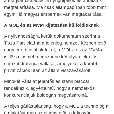
a magyar családok, a nyugdíjasok és a fiatalok
megtakarítása. Ma csak állampapírban több mint
egymillió magyar embernek van megtakarítása.
A MOL és az MVM kijátszása külföldieknek
A nyilvánosságra került dokumentum szerint a
Tisza Párt eladná a jelenleg nemzeti kézben lévő
nagy energiavállalatokat, a MOL-t és az MVM-et
is. Ezzel ismét megszűnne két olyan jelentős
nemzetstratégiai vállalat, amelyeket a korábbi
privatizációk után az állam visszavásárolt.
Mindkét vállalat jelentős és stabil piaccal
rendelkezik, egyértelmű, hogy a nemzetközi
konkurenciájuk boldogan megvásárolná.
A teljes gátlástalanság, hogy a MOL a technológiai
átalakítást még az eladás előtt a lakosság