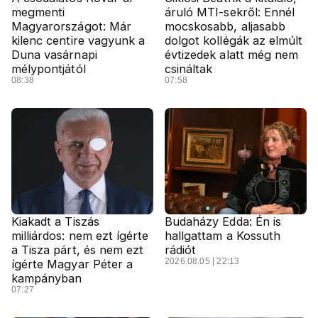
megmenti
áruló MTI-sekről: Ennél
Magyarországot: Már
mocskosabb, aljasabb
kilenc centire vagyunk a
dolgot kollégák az elmúlt
Duna vasárnapi
évtizedek alatt még nem
mélypontjától
csináltak
08:38
07:58
Kiakadt a Tiszás
Budaházy Edda: Én is
milliárdos: nem ezt ígérte
hallgattam a Kossuth
a Tisza párt, és nem ezt
rádiót
2026.08.05 | 22:13
ígérte Magyar Péter a
kampányban
07:27