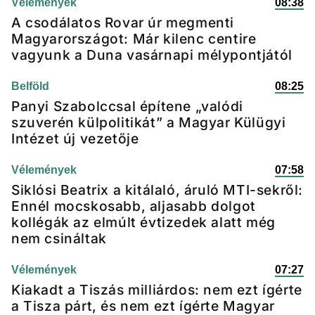
Vélemények
08:38
A csodálatos Rovar úr megmenti
Magyarországot: Már kilenc centire
vagyunk a Duna vasárnapi mélypontjától
Belföld
08:25
Panyi Szabolccsal építene „valódi
szuverén külpolitikát” a Magyar Külügyi
Intézet új vezetője
Vélemények
07:58
Siklósi Beatrix a kitálaló, áruló MTI-sekről:
Ennél mocskosabb, aljasabb dolgot
kollégák az elmúlt évtizedek alatt még
nem csináltak
Vélemények
07:27
Kiakadt a Tiszás milliárdos: nem ezt ígérte
a Tisza párt, és nem ezt ígérte Magyar