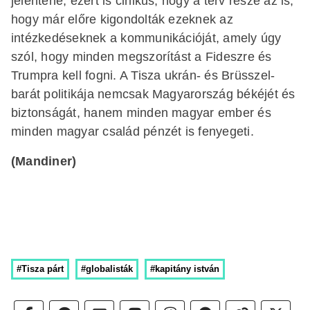
jelentene, ezért is cinikus, hogy a terv része az is,
hogy már előre kigondolták ezeknek az
intézkedéseknek a kommunikációját, amely úgy
szól, hogy minden megszorítást a Fideszre és
Trumpra kell fogni. A Tisza ukrán- és Brüsszel-
barát politikája nemcsak Magyarország békéjét és
biztonságát, hanem minden magyar ember és
minden magyar család pénzét is fenyegeti.
(Mandiner)
#Tisza párt
#globalisták
#kapitány istván