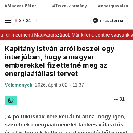
#Magyar Péter
#Tisza-kormány
#energiaválság
0 / 24
hírcsatorna
r megmenti Magyarországot: Már kilenc centire vagyunk a Du
Kapitány István arról beszél egy
interjúban, hogy a magyar
emberekkel fizettetné meg az
energiaátállási tervet
Vélemények
2026. április 02. - 11:37
31
„A politikusnak bele kell állni abba, hogy igen,
szeretnék energiaátmenetet kedves választók,
és el is fogunk költeni a költségvetésből ennyit