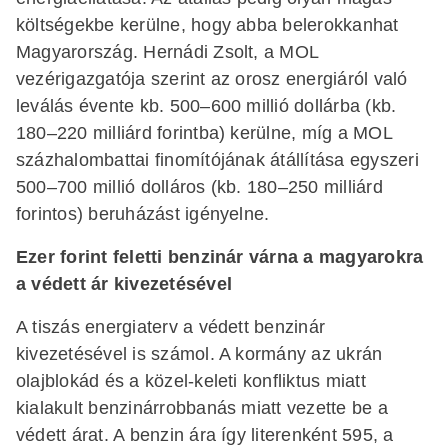
költségekbe kerülne, hogy abba belerokkanhat
Magyarország. Hernádi Zsolt, a MOL
vezérigazgatója szerint az orosz energiáról való
leválás évente kb. 500–600 millió dollárba (kb.
180–220 milliárd forintba) kerülne, míg a MOL
százhalombattai finomítójának átállítása egyszeri
500–700 millió dolláros (kb. 180–250 milliárd
forintos) beruházást igényelne.
Ezer forint feletti benzinár várna a magyarokra
a védett ár kivezetésével
A tiszás energiaterv a védett benzinár
kivezetésével is számol. A kormány az ukrán
olajblokád és a közel-keleti konfliktus miatt
kialakult benzinárrobbanás miatt vezette be a
védett árat. A benzin ára így literenként 595, a