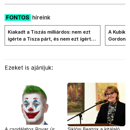
FONTOS
híreink
Kiakadt a Tiszás milliárdos: nem ezt
A Kubik t
ígérte a Tisza párt, és nem ezt ígérte
Gordon D
Magyar Péter a kampányban
Magyar P
Ezeket is ajánljuk:
A csodálatos Rovar úr
Siklósi Beatrix a kitálaló,