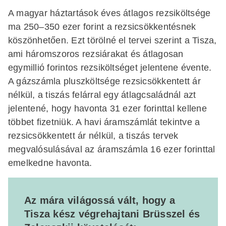
A magyar háztartások éves átlagos rezsiköltsége
ma 250–350 ezer forint a rezsicsökkentésnek
köszönhetően. Ezt törölné el tervei szerint a Tisza,
ami háromszoros rezsiárakat és átlagosan
egymillió forintos rezsiköltséget jelentene évente.
A gázszámla pluszköltsége rezsicsökkentett ár
nélkül, a tiszás felárral egy átlagcsaládnál azt
jelentené, hogy havonta 31 ezer forinttal kellene
többet fizetniük. A havi áramszámlát tekintve a
rezsicsökkentett ár nélkül, a tiszás tervek
megvalósulásával az áramszámla 16 ezer forinttal
emelkedne havonta.
Az mára világossá vált, hogy a
Tisza kész végrehajtani Brüsszel és