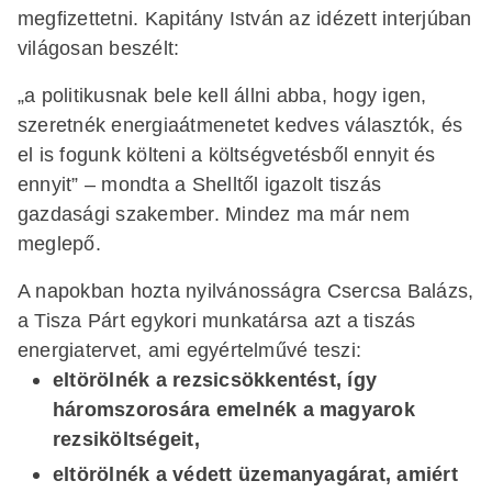
megfizettetni. Kapitány István az idézett interjúban
világosan beszélt:
„a politikusnak bele kell állni abba, hogy igen,
szeretnék energiaátmenetet kedves választók, és
el is fogunk költeni a költségvetésből ennyit és
ennyit” – mondta a Shelltől igazolt tiszás
gazdasági szakember. Mindez ma már nem
meglepő.
A napokban hozta nyilvánosságra Csercsa Balázs,
a Tisza Párt egykori munkatársa azt a tiszás
energiatervet, ami egyértelművé teszi:
eltörölnék a rezsicsökkentést, így
háromszorosára emelnék a magyarok
rezsiköltségeit,
eltörölnék a védett üzemanyagárat, amiért