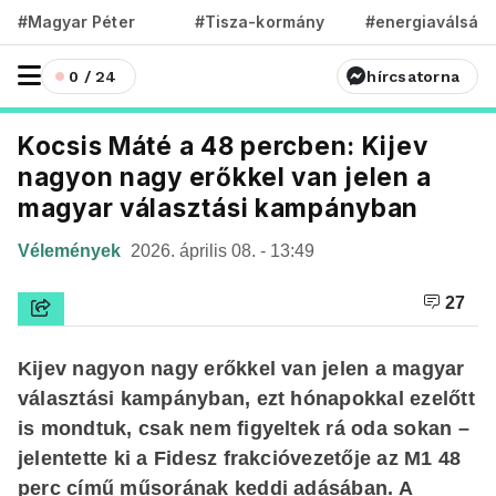
#Magyar Péter
#Tisza-kormány
#energiaválság
0 / 24
hírcsatorna
Kocsis Máté a 48 percben: Kijev
nagyon nagy erőkkel van jelen a
magyar választási kampányban
Vélemények
2026. április 08. - 13:49
27
Kijev nagyon nagy erőkkel van jelen a magyar
választási kampányban, ezt hónapokkal ezelőtt
is mondtuk, csak nem figyeltek rá oda sokan –
jelentette ki a Fidesz frakcióvezetője az M1 48
perc című műsorának keddi adásában. A