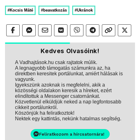
#Kocsis Máté
#beavatkozás
#Ukránok
Kedves Olvasóink!
A Vadhajtások.hu csak rajtatok múlik.
A legnagyobb támogatás számunkra az, ha
direktben keresitek portálunkat, amiért hálásak is
vagyunk.
Igyekszünk azoknak is megfelelni, akik a
közösségi oldalakon keresik a híreket, ezért
elindítottuk a Messenger csatornánkat.
Közvetlenül elküldjük neked a nap legfontosabb
cikkeit portálunkról.
Köszönjük ha feliratkoztok!
Nektek egy kattintás, nekünk hatalmas segítség.
Feliratkozom a hírcsatornára!