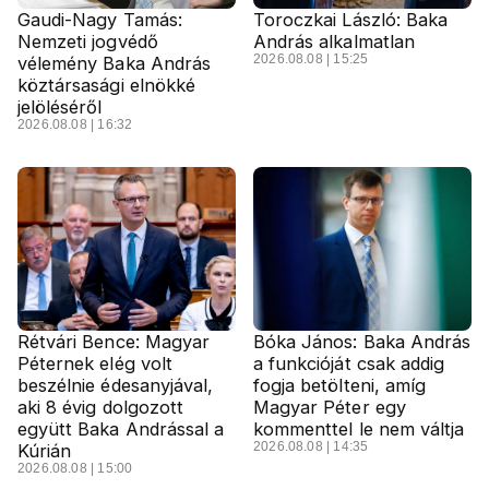
Gaudi-Nagy Tamás:
Toroczkai László: Baka
Nemzeti jogvédő
András alkalmatlan
2026.08.08 | 15:25
vélemény Baka András
köztársasági elnökké
jelöléséről
2026.08.08 | 16:32
Rétvári Bence: Magyar
Bóka János: Baka András
Péternek elég volt
a funkcióját csak addig
beszélnie édesanyjával,
fogja betölteni, amíg
aki 8 évig dolgozott
Magyar Péter egy
együtt Baka Andrással a
kommenttel le nem váltja
2026.08.08 | 14:35
Kúrián
2026.08.08 | 15:00