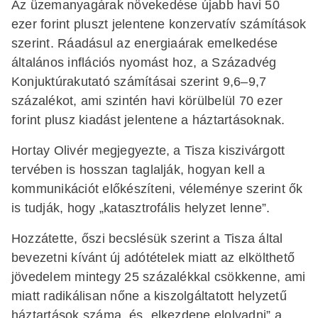
Az üzemanyagárak növekedése újabb havi 50
ezer forint pluszt jelentene konzervatív számítások
szerint. Ráadásul az energiaárak emelkedése
általános inflációs nyomást hoz, a Századvég
Konjuktúrakutató számításai szerint 9,6–9,7
százalékot, ami szintén havi körülbelül 70 ezer
forint plusz kiadást jelentene a háztartásoknak.
Hortay Olivér megjegyezte, a Tisza kiszivárgott
tervében is hosszan taglalják, hogyan kell a
kommunikációt előkészíteni, véleménye szerint ők
is tudják, hogy „katasztrofális helyzet lenne”.
Hozzátette, őszi becslésük szerint a Tisza által
bevezetni kívánt új adótételek miatt az elkölthető
jövedelem mintegy 25 százalékkal csökkenne, ami
miatt radikálisan nőne a kiszolgáltatott helyzetű
háztartások száma, és „elkezdene elolvadni” a