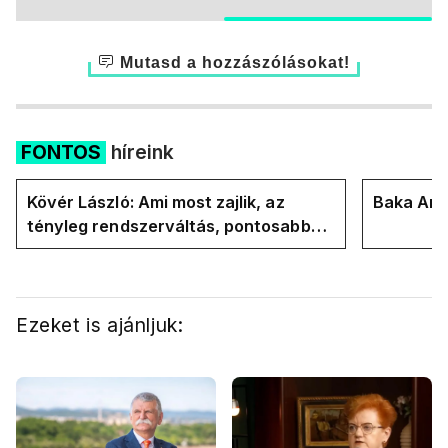
Mutasd a hozzászólásokat!
FONTOS
híreink
Kövér László: Ami most zajlik, az
Baka Andr
tényleg rendszerváltás, pontosabban
rendszervisszaváltás
Ezeket is ajánljuk: