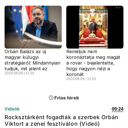
Orbán Balázs az új
Reméljük nem
magyar külügyi
koronáztatja meg magát
stratégiáról: Mindannyian
a rovar - bejelentette,
tudjuk, mit jelent ez
hogy nagyon nézi a
2026.08.08 | 11:34
koronát
2026.08.08 | 11:03
Friss hírek
Videók
09:24
Rocksztárként fogadták a szerbek Orbán
Viktort a zenei fesztiválon (Videó)