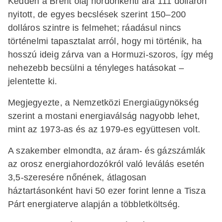
Kedden a Brent olaj hordónkénti ára 111 dolláron
nyitott, de egyes becslések szerint 150–200
dolláros szintre is felmehet; ráadásul nincs
történelmi tapasztalat arról, hogy mi történik, ha
hosszú ideig zárva van a Hormuzi-szoros, így még
nehezebb becsülni a tényleges hatásokat –
jelentette ki.
Megjegyezte, a Nemzetközi Energiaügynökség
szerint a mostani energiaválság nagyobb lehet,
mint az 1973-as és az 1979-es együttesen volt.
A szakember elmondta, az áram- és gázszámlák
az orosz energiahordozókról való leválás esetén
3,5-szeresére nőnének, átlagosan
háztartásonként havi 50 ezer forint lenne a Tisza
Párt energiaterve alapján a többletköltség.