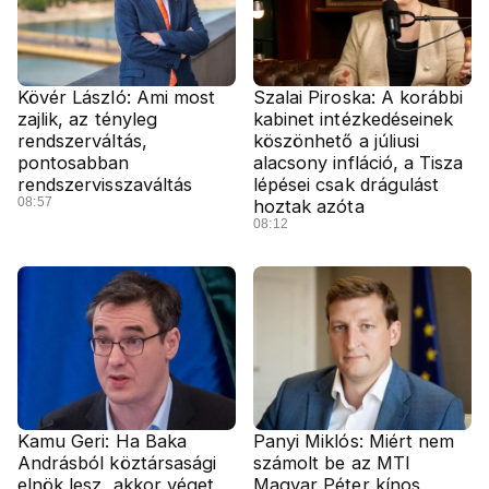
Kövér László: Ami most
Szalai Piroska: A korábbi
zajlik, az tényleg
kabinet intézkedéseinek
rendszerváltás,
köszönhető a júliusi
pontosabban
alacsony infláció, a Tisza
rendszervisszaváltás
lépései csak drágulást
08:57
hoztak azóta
08:12
Kamu Geri: Ha Baka
Panyi Miklós: Miért nem
Andrásból köztársasági
számolt be az MTI
elnök lesz, akkor véget
Magyar Péter kínos