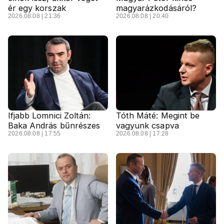
ér egy korszak
magyarázkodásáról?
2026.08.08 | 21:36
2026.08.08 | 20:40
Ifjabb Lomnici Zoltán:
Tóth Máté: Megint be
Baka András bűnrészes
vagyunk csapva
2026.08.08 | 17:55
2026.08.08 | 17:28