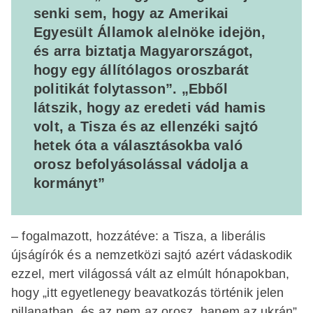
senki sem, hogy az Amerikai
Egyesült Államok alelnöke idejön,
és arra biztatja Magyarországot,
hogy egy állítólagos oroszbarát
politikát folytasson”. „Ebből
látszik, hogy az eredeti vád hamis
volt, a Tisza és az ellenzéki sajtó
hetek óta a választásokba való
orosz befolyásolással vádolja a
kormányt”
– fogalmazott, hozzátéve: a Tisza, a liberális
újságírók és a nemzetközi sajtó azért vádaskodik
ezzel, mert világossá vált az elmúlt hónapokban,
hogy „itt egyetlenegy beavatkozás történik jelen
pillanatban, és az nem az orosz, hanem az ukrán”.