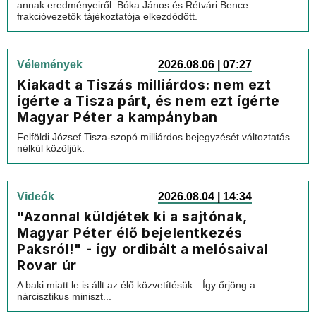
annak eredményeiről. Bóka János és Rétvári Bence
frakcióvezetők tájékoztatója elkezdődött.
Vélemények
2026.08.06 | 07:27
Kiakadt a Tiszás milliárdos: nem ezt
ígérte a Tisza párt, és nem ezt ígérte
Magyar Péter a kampányban
Felföldi József Tisza-szopó milliárdos bejegyzését változtatás
nélkül közöljük.
Videók
2026.08.04 | 14:34
"Azonnal küldjétek ki a sajtónak,
Magyar Péter élő bejelentkezés
Paksról!" - így ordibált a melósaival
Rovar úr
A baki miatt le is állt az élő közvetítésük…Így őrjöng a
nárcisztikus miniszt...