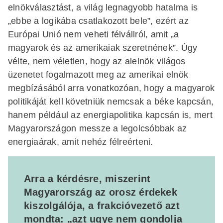
elnökválasztást, a világ legnagyobb hatalma is
„ebbe a logikába csatlakozott bele”, ezért az
Európai Unió nem veheti félvállról, amit „a
magyarok és az amerikaiak szeretnének”. Úgy
vélte, nem véletlen, hogy az alelnök világos
üzenetet fogalmazott meg az amerikai elnök
megbízásából arra vonatkozóan, hogy a magyarok
politikáját kell követniük nemcsak a béke kapcsán,
hanem például az energiapolitika kapcsán is, mert
Magyarországon messze a legolcsóbbak az
energiaárak, amit nehéz félreérteni.
Arra a kérdésre, miszerint
Magyarország az orosz érdekek
kiszolgálója, a frakcióvezető azt
mondta: „azt ugye nem gondolja