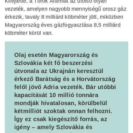
Kifejtette, a Török Áramlat az utolsó olyan
vezeték, amelyen nagyobb mennyiségű orosz gáz
érkezik, tavaly 8 milliárd köbméter jött, miközben
Magyarország éves gázfogyasztása 8,5 milliárd
köbméter körül van.
Olaj esetén Magyarország és
Szlovákia két fő beszerzési
útvonala az Ukrajnán keresztül
érkező Barátság és a Horvátország
felől jövő Adria vezeték. Bár utóbbi
kapacitását 10 millió tonnára
mondják hivatalosan, körülbelül
kétmilliót szoktak onnan felhozni.
Így ez csak kiegészítő forrás, az
igény – amely Szlovákia és