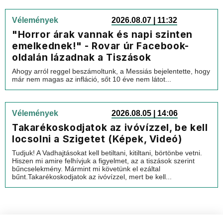
Vélemények
2026.08.07 | 11:32
"Horror árak vannak és napi szinten
emelkednek!" - Rovar úr Facebook-
oldalán lázadnak a Tiszások
Ahogy arról reggel beszámoltunk, a Messiás bejelentette, hogy
már nem magas az infláció, sőt 10 éve nem látot...
Vélemények
2026.08.05 | 14:06
Takarékoskodjatok az ivóvízzel, be kell
locsolni a Szigetet (Képek, Videó)
Tudjuk! A Vadhajtásokat kell betiltani, kitiltani, börtönbe vetni.
Hiszen mi amire felhívjuk a figyelmet, az a tiszások szerint
bűncselekmény. Mármint mi követünk el ezáltal
bűnt.Takarékoskodjatok az ivóvízzel, mert be kell...