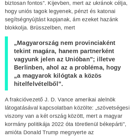
biztosan fontos”. Kijevben, mert az ukránok célja,
hogy uniós tagok legyenek, pénzt és katonai
segítségnyújtást kapjanak, ám ezeket hazánk
blokkolja. Brüsszelben, mert
„Magyarország nem provinciaként
tekint magára, hanem partnerként
vagyunk jelen az Unióban”; illetve
Berlinben, ahol az a probléma, hogy
„a magyarok kilógtak a közös
hitelfelvételből”.
A frakcióvezető J. D. Vance amerikai alelnök
látogatásával kapcsolatban közölte: „szövetségesi
viszony van a két ország között, mert a magyar
kormány politikája 2022 óta töretlenül békepárti”,
amióta Donald Trump megnyerte az