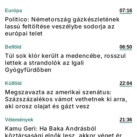
Európa
07:16
Politico: Németország gázkészletének
lassú feltöltése veszélybe sodorja az
európai telet
Belföld
06:50
Túl sok klór került a medencébe, rosszul
lettek a strandolók az Igali
Gyógyfürdőben
Külföld
22:04
Megszavazta az amerikai szenátus:
Százszázalékos vámot vethetnek ki arra,
aki orosz olajat és gázt vesz
Vélemények
21:36
Kamu Geri: Ha Baka Andrásból
köztársasági elnök lesz, akkor véget ér