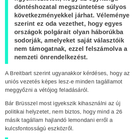
döntéshozatal megszüntetése súlyos
következményekkel járhat. Véleménye
szerint ez oda vezethet, hogy egyes
országok polgárait olyan háborúkba
sodorják, amelyeket saját választóik
nem támogatnak, ezzel felszámolva a
nemzeti önrendelkezést.
A Breitbart szerint ugyanakkor kérdéses, hogy az
uniós vezetés képes lesz-e minden tagállamot
meggyőzni a vétójog feladásáról.
Bár Brüsszel most igyekszik kihasználni az új
politikai helyzetet, nem biztos, hogy mind a 26
másik tagállam hajlandó lemondani erről a
kulcsfontosságú eszközről.