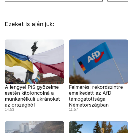
oldalán lázadnak a Tiszások
rezsicsök
Ezeket is ajánljuk:
A lengyel PiS győzelme
Felmérés: rekordszintre
esetén kitoloncolná a
emelkedett az AfD
munkanélküli ukránokat
támogatottsága
az országból
Németországban
14:53
11:57