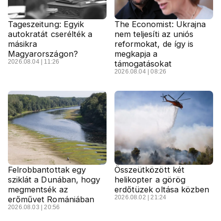
Tageszeitung: Egyik
The Economist: Ukrajna
autokratát cserélték a
nem teljesíti az uniós
másikra
reformokat, de így is
Magyarországon?
megkapja a
2026.08.04 | 11:26
támogatásokat
2026.08.04 | 08:26
Felrobbantottak egy
Összeütközött két
sziklát a Dunában, hogy
helikopter a görög
megmentsék az
erdőtüzek oltása közben
2026.08.02 | 21:24
erőművet Romániában
2026.08.03 | 20:56