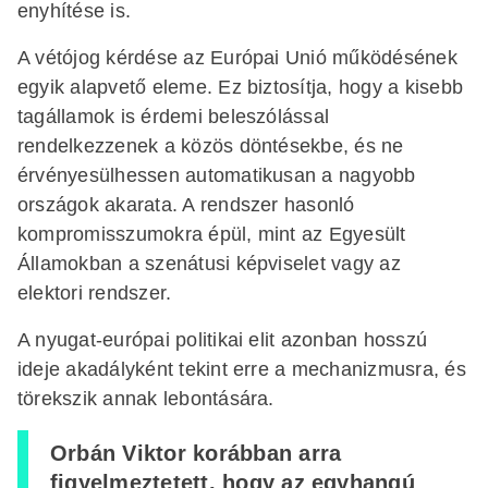
enyhítése is.
A vétójog kérdése az Európai Unió működésének
egyik alapvető eleme. Ez biztosítja, hogy a kisebb
tagállamok is érdemi beleszólással
rendelkezzenek a közös döntésekbe, és ne
érvényesülhessen automatikusan a nagyobb
országok akarata. A rendszer hasonló
kompromisszumokra épül, mint az Egyesült
Államokban a szenátusi képviselet vagy az
elektori rendszer.
A nyugat-európai politikai elit azonban hosszú
ideje akadályként tekint erre a mechanizmusra, és
törekszik annak lebontására.
Orbán Viktor korábban arra
figyelmeztetett, hogy az egyhangú