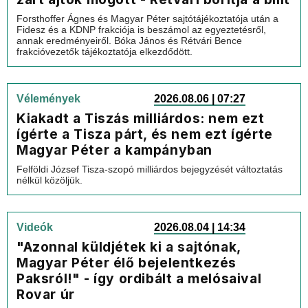
Forsthoffer Ágnes és Magyar Péter sajtótájékoztatója után a
Fidesz és a KDNP frakciója is beszámol az egyeztetésről,
annak eredményeiről. Bóka János és Rétvári Bence
frakcióvezetők tájékoztatója elkezdődött.
Vélemények
2026.08.06 | 07:27
Kiakadt a Tiszás milliárdos: nem ezt
ígérte a Tisza párt, és nem ezt ígérte
Magyar Péter a kampányban
Felföldi József Tisza-szopó milliárdos bejegyzését változtatás
nélkül közöljük.
Videók
2026.08.04 | 14:34
"Azonnal küldjétek ki a sajtónak,
Magyar Péter élő bejelentkezés
Paksról!" - így ordibált a melósaival
Rovar úr