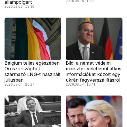
2026.08.05 | 19:49
állampolgárt
2026.08.06 | 13:30
Belgium teljes egészében
Bild: a német védelmi
Oroszországból
miniszter véletlenül titkos
származó LNG-t használt
információkat közölt egy
júliusban
ukrán fegyverszállításról
2026.08.04 | 20:27
2026.08.04 | 15:41