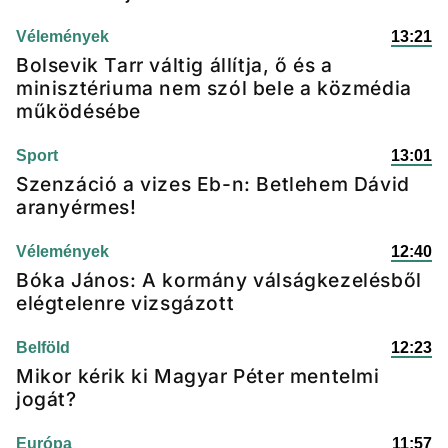
Vélemények
13:21
Bolsevik Tarr váltig állítja, ő és a
minisztériuma nem szól bele a közmédia
működésébe
Sport
13:01
Szenzáció a vizes Eb-n: Betlehem Dávid
aranyérmes!
Vélemények
12:40
Bóka János: A kormány válságkezelésből
elégtelenre vizsgázott
Belföld
12:23
Mikor kérik ki Magyar Péter mentelmi
jogát?
Európa
11:57