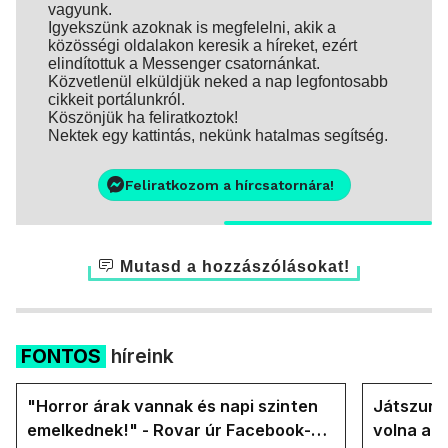
vagyunk.
Igyekszünk azoknak is megfelelni, akik a
közösségi oldalakon keresik a híreket, ezért
elindítottuk a Messenger csatornánkat.
Közvetlenül elküldjük neked a nap legfontosabb
cikkeit portálunkról.
Köszönjük ha feliratkoztok!
Nektek egy kattintás, nekünk hatalmas segítség.
Feliratkozom a hírcsatornára!
Mutasd a hozzászólásokat!
FONTOS
híreink
"Horror árak vannak és napi szinten
Játszunk 
emelkednek!" - Rovar úr Facebook-
volna az