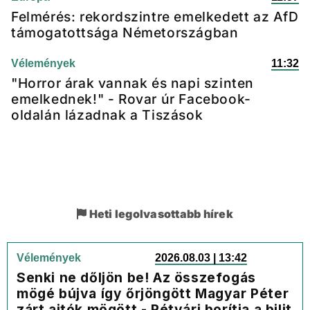
Felmérés: rekordszintre emelkedett az AfD
támogatottsága Németországban
Vélemények
11:32
"Horror árak vannak és napi szinten
emelkednek!" - Rovar úr Facebook-
oldalán lázadnak a Tiszások
Heti legolvasottabb hírek
Vélemények
2026.08.03 | 13:42
Senki ne dőljön be! Az összefogás
mögé bújva így őrjöngött Magyar Péter
zárt ajtók mögött - Rétvári borítja a bilit