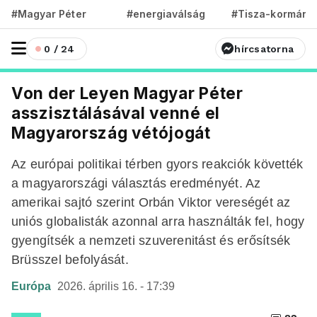
#Magyar Péter
#energiaválság
#Tisza-kormány
0 / 24
hírcsatorna
Von der Leyen Magyar Péter
asszisztálásával venné el
Magyarország vétójogát
Az európai politikai térben gyors reakciók követték
a magyarországi választás eredményét. Az
amerikai sajtó szerint Orbán Viktor vereségét az
uniós globalisták azonnal arra használták fel, hogy
gyengítsék a nemzeti szuverenitást és erősítsék
Brüsszel befolyását.
Európa
2026. április 16. - 17:39