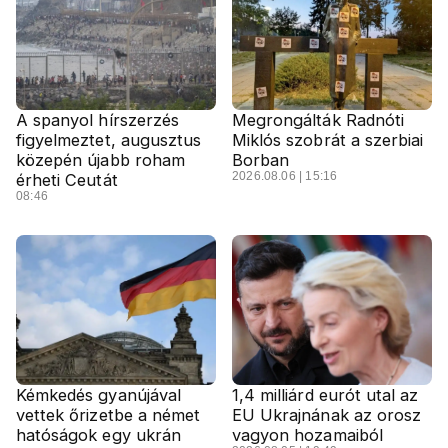
A spanyol hírszerzés
Megrongálták Radnóti
figyelmeztet, augusztus
Miklós szobrát a szerbiai
közepén újabb roham
Borban
2026.08.06 | 15:16
érheti Ceutát
08:46
Kémkedés gyanújával
1,4 milliárd eurót utal az
vettek őrizetbe a német
EU Ukrajnának az orosz
hatóságok egy ukrán
vagyon hozamaiból