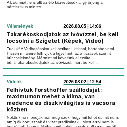
A baki miatt le is állt az élő közvetítésük…Így őrjöng a
nárcisztikus miniszt...
Vélemények
2026.08.05 | 14:06
Takarékoskodjatok az ivóvízzel, be kell
locsolni a Szigetet (Képek, Videó)
Tudjuk! A Vadhajtásokat kell betiltani, kitiltani, börtönbe vetni.
Hiszen mi amire felhívjuk a figyelmet, az a tiszások szerint
bűncselekmény. Mármint mi követünk el ezáltal
bűnt.Takarékoskodjatok az ivóvízzel, mert be kell...
Videók
2026.08.02 | 12:54
Felhívtuk Forsthoffer szállodáját:
maximumon mehet a klíma, van
medence és díszkivilágítás is vacsora
közben
Nekünk ne mondják már meg ezek, hogy mit lehet és mit nem,
amíg ők bort isznak és vizet prédikálnak…Most arról nem is
beszélünk, hogy a Majka nevű bohóc a siófoki Plázson ugrált