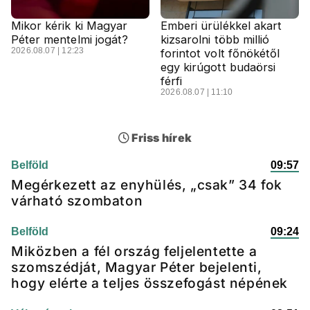
Mikor kérik ki Magyar
Emberi ürülékkel akart
Péter mentelmi jogát?
kizsarolni több millió
2026.08.07 | 12:23
forintot volt főnökétől
egy kirúgott budaörsi
férfi
2026.08.07 | 11:10
Friss hírek
Belföld
09:57
Megérkezett az enyhülés, „csak” 34 fok
várható szombaton
Belföld
09:24
Miközben a fél ország feljelentette a
szomszédját, Magyar Péter bejelenti,
hogy elérte a teljes összefogást népének