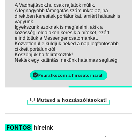
A Vadhajtások.hu csak rajtatok múlik.
A legnagyobb támogatás számunkra az, ha
direktben keresitek portálunkat, amiért hálásak is
vagyunk.
Igyekszünk azoknak is megfelelni, akik a
közösségi oldalakon keresik a híreket, ezért
elindítottuk a Messenger csatornánkat.
Közvetlenül elküldjük neked a nap legfontosabb
cikkeit portálunkról.
Köszönjük ha feliratkoztok!
Nektek egy kattintás, nekünk hatalmas segítség.
Feliratkozom a hírcsatornára!
Mutasd a hozzászólásokat!
FONTOS
híreink