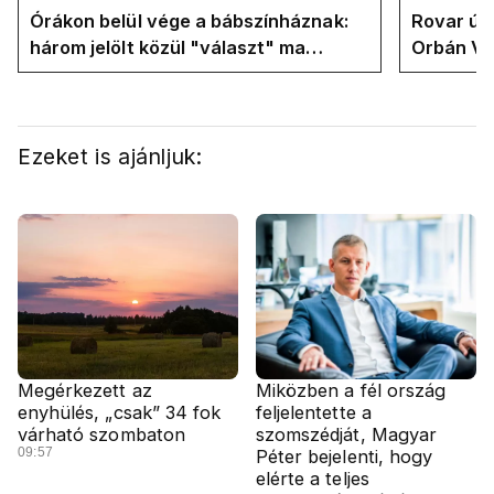
Órákon belül vége a bábszínháznak:
Rovar úr 
három jelölt közül "választ" ma
Orbán Vik
államfőt a Tisza-frakció
felelős a
Ezeket is ajánljuk:
Megérkezett az
Miközben a fél ország
enyhülés, „csak” 34 fok
feljelentette a
várható szombaton
szomszédját, Magyar
09:57
Péter bejelenti, hogy
elérte a teljes