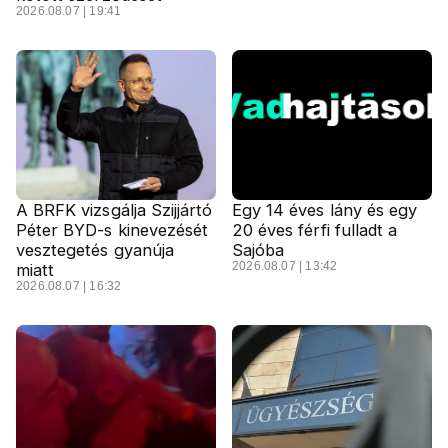
2026.08.07 | 19:41
A BRFK vizsgálja Szijjártó
Egy 14 éves lány és egy
Péter BYD-s kinevezését
20 éves férfi fulladt a
vesztegetés gyanúja
Sajóba
2026.08.07 | 13:42
miatt
2026.08.07 | 16:32