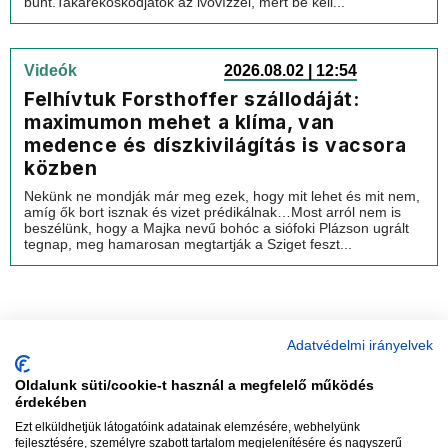
bűnt.Takarékoskodjatok az ivóvízzel, mert be kell...
Videók
2026.08.02 | 12:54
Felhívtuk Forsthoffer szállodáját:
maximumon mehet a klíma, van
medence és díszkivilágítás is vacsora
közben
Nekünk ne mondják már meg ezek, hogy mit lehet és mit nem,
amíg ők bort isznak és vizet prédikálnak…Most arról nem is
beszélünk, hogy a Majka nevű bohóc a siófoki Plázson ugrált
tegnap, meg hamarosan megtartják a Sziget feszt...
Adatvédelmi irányelvek
Oldalunk süti/cookie-t használ a megfelelő működés
vadhajtások
érdekében
Ezt elküldhetjük látogatóink adatainak elemzésére, webhelyünk
fejlesztésére, személyre szabott tartalom megjelenítésére és nagyszerű