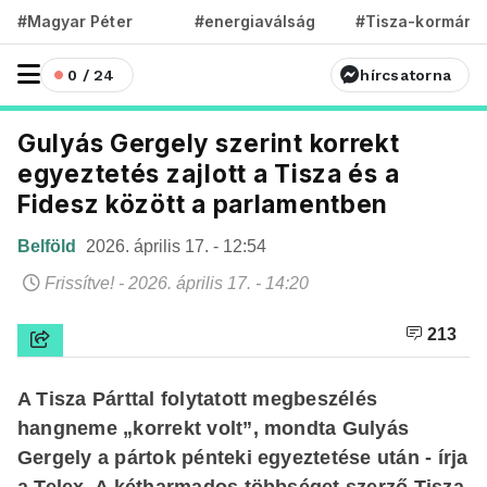
#Magyar Péter
#energiaválság
#Tisza-kormány
0 / 24
hírcsatorna
Gulyás Gergely szerint korrekt
egyeztetés zajlott a Tisza és a
Fidesz között a parlamentben
Belföld
2026. április 17. - 12:54
Frissítve! - 2026. április 17. - 14:20
213
A Tisza Párttal folytatott megbeszélés
hangneme „korrekt volt”, mondta Gulyás
Gergely a pártok pénteki egyeztetése után - írja
a Telex. A kétharmados többséget szerző Tisza