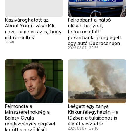
Kiszivároghatott az
Felrobbant a hátsó
About You-n vásárlók
ülésen hagyott,
neve, címe és az is, hogy
felforrósodott
mit rendeltek
powerbank, porig égett
06:48
egy autó Debrecenben
2026.08.07 | 20:56
Felmondta a
Leégett egy tanya
Miniszterelnökség a
Kiskunfélegyházán – a
Balásy Gyula
tűzben a tulajdonos is
rendezvényes cégével
életét vesztette
2026.08.07 | 19:10
kötött szerződését