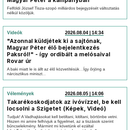
Magyar Péter a kampányban
Felföldi József Tisza-szopó milliárdos bejegyzését változtatás
nélkül közöljük.
Videók
2026.08.04 | 14:34
"Azonnal küldjétek ki a sajtónak,
Magyar Péter élő bejelentkezés
Paksról!" - így ordibált a melósaival
Rovar úr
A baki miatt le is állt az élő közvetítésük…Így őrjöng a
nárcisztikus miniszt...
Vélemények
2026.08.05 | 14:06
Takarékoskodjatok az ivóvízzel, be kell
locsolni a Szigetet (Képek, Videó)
Tudjuk! A Vadhajtásokat kell betiltani, kitiltani, börtönbe vetni.
Hiszen mi amire felhívjuk a figyelmet, az a tiszások szerint
bűncselekmény. Mármint mi követünk el ezáltal