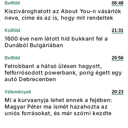
Belföld
06:48
Kiszivároghatott az About You-n vásárlók
neve, címe és az is, hogy mit rendeltek
Külföld
21:31
1600 éve nem látott híd bukkant fel a
Dunából Bulgáriában
Belföld
20:56
Felrobbant a hátsó ülésen hagyott,
felforrósodott powerbank, porig égett egy
autó Debrecenben
Vélemények
20:23
Mi a kurvaanyja lehet ennek a fejében:
Magyar Péter ma ismét hazahozta az
uniós forrásokat, és már szórni kezdte