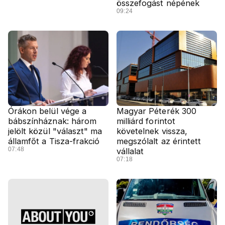
összefogást népének
09:24
Órákon belül vége a
Magyar Péterék 300
bábszínháznak: három
milliárd forintot
jelölt közül "választ" ma
követelnek vissza,
államfőt a Tisza-frakció
megszólalt az érintett
07:48
vállalat
07:18