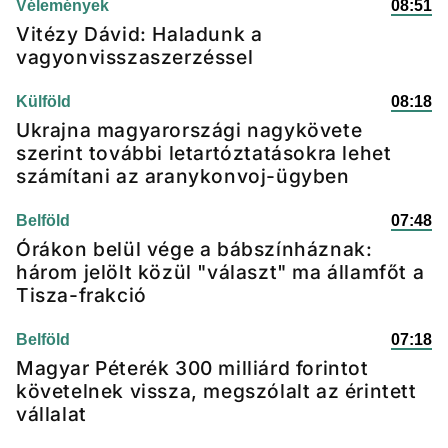
Vélemények
08:51
Vitézy Dávid: Haladunk a
vagyonvisszaszerzéssel
Külföld
08:18
Ukrajna magyarországi nagykövete
szerint további letartóztatásokra lehet
számítani az aranykonvoj-ügyben
Belföld
07:48
Órákon belül vége a bábszínháznak:
három jelölt közül "választ" ma államfőt a
Tisza-frakció
Belföld
07:18
Magyar Péterék 300 milliárd forintot
követelnek vissza, megszólalt az érintett
vállalat