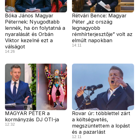
Bóka János Magyar
Rétvári Bence: Magyar
Péternek: Nyugodtabb
Péter „az ország
lennék, ha ön folytatná a
legnagyobb
nyaralását és Orbán
rémhírterjesztője” volt az
Viktor kezelné ezt a
elmúlt napokban
14:11
válságot
14:26
MAGYAR PÉTER a
Rovar úr: többlettel zárt
kormányzás DJ OTI-ja
a költségvetés,
12:32
megszüntettem a lopást
és a pazarlást
12:11