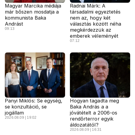
Magyar Marcika médiája
Radnai Márk: A
már bőszen mosdatja a
társadalmi egyeztetés
kommunista Baka
nem az, hogy két
Andrást
választás között néha
09:13
megkérdezzük az
emberek véleményét
07:12
Panyi Miklós: Se egység,
Hogyan tagadta meg
se konzultáció, se
Baka András a a
jogállam
jóvátételt a 2006-os
2026.08.09 | 19:02
rendőrterror egyik
áldozatától?
2026.08.09 | 16:31