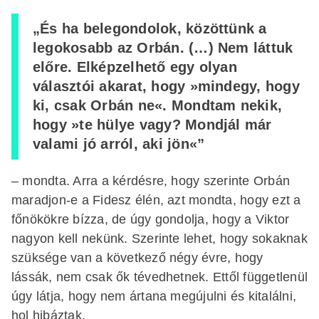
„És ha belegondolok, közöttünk a
legokosabb az Orbán. (…) Nem láttuk
előre. Elképzelhető egy olyan
választói akarat, hogy »mindegy, hogy
ki, csak Orbán ne«. Mondtam nekik,
hogy »te hülye vagy? Mondjál már
valami jó arról, aki jön«”
– mondta. Arra a kérdésre, hogy szerinte Orbán
maradjon-e a Fidesz élén, azt mondta, hogy ezt a
főnökökre bízza, de úgy gondolja, hogy a Viktor
nagyon kell nekünk. Szerinte lehet, hogy sokaknak
szüksége van a következő négy évre, hogy
lássák, nem csak ők tévedhetnek. Ettől függetlenül
úgy látja, hogy nem ártana megújulni és kitalálni,
hol hibáztak.