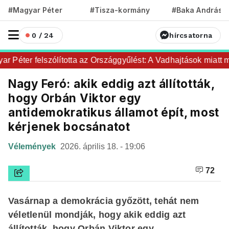
#Magyar Péter
#Tisza-kormány
#Baka András
0 / 24
hírcsatorna
Péter felszólította az Országgyűlést: A Vadhajtások miatt maj
Nagy Feró: akik eddig azt állították,
hogy Orbán Viktor egy
antidemokratikus államot épít, most
kérjenek bocsánatot
Vélemények
2026. április 18. - 19:06
72
Vasárnap a demokrácia győzött, tehát nem
véletlenül mondják, hogy akik eddig azt
állították, hogy Orbán Viktor egy