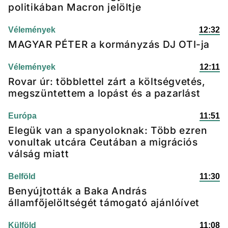
politikában Macron jelöltje
Vélemények
12:32
MAGYAR PÉTER a kormányzás DJ OTI-ja
Vélemények
12:11
Rovar úr: többlettel zárt a költségvetés,
megszüntettem a lopást és a pazarlást
Európa
11:51
Elegük van a spanyoloknak: Több ezren
vonultak utcára Ceutában a migrációs
válság miatt
Belföld
11:30
Benyújtották a Baka András
államfőjelöltségét támogató ajánlóívet
Külföld
11:08