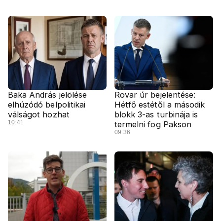
Baka András jelölése
Rovar úr bejelentése:
elhúzódó belpolitikai
Hétfő estétől a második
válságot hozhat
blokk 3-as turbinája is
10:41
termelni fog Pakson
09:36