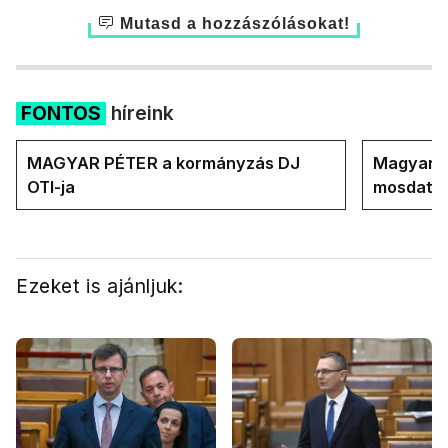
Mutasd a hozzászólásokat!
FONTOS
híreink
MAGYAR PÉTER a kormányzás DJ
Magyar M
OTI-ja
mosdatja
Ezeket is ajánljuk: