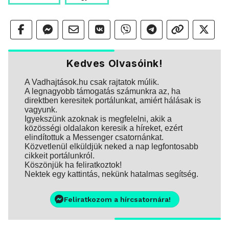
Kedves Olvasóink!
A Vadhajtások.hu csak rajtatok múlik.
A legnagyobb támogatás számunkra az, ha
direktben keresitek portálunkat, amiért hálásak is
vagyunk.
Igyekszünk azoknak is megfelelni, akik a
közösségi oldalakon keresik a híreket, ezért
elindítottuk a Messenger csatornánkat.
Közvetlenül elküldjük neked a nap legfontosabb
cikkeit portálunkról.
Köszönjük ha feliratkoztok!
Nektek egy kattintás, nekünk hatalmas segítség.
Feliratkozom a hírcsatornára!