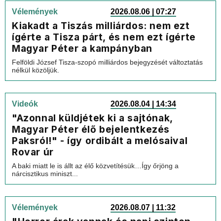
Vélemények
2026.08.06 | 07:27
Kiakadt a Tiszás milliárdos: nem ezt
ígérte a Tisza párt, és nem ezt ígérte
Magyar Péter a kampányban
Felföldi József Tisza-szopó milliárdos bejegyzését változtatás
nélkül közöljük.
Videók
2026.08.04 | 14:34
"Azonnal küldjétek ki a sajtónak,
Magyar Péter élő bejelentkezés
Paksról!" - így ordibált a melósaival
Rovar úr
A baki miatt le is állt az élő közvetítésük…Így őrjöng a
nárcisztikus miniszt...
Vélemények
2026.08.07 | 11:32