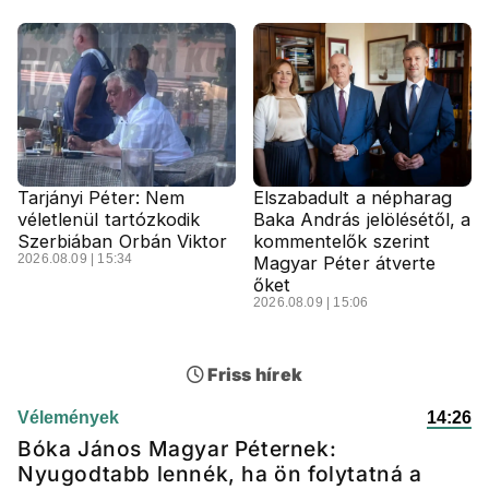
Tarjányi Péter: Nem
Elszabadult a népharag
véletlenül tartózkodik
Baka András jelölésétől, a
Szerbiában Orbán Viktor
kommentelők szerint
2026.08.09 | 15:34
Magyar Péter átverte
őket
2026.08.09 | 15:06
Friss hírek
Vélemények
14:26
Bóka János Magyar Péternek:
Nyugodtabb lennék, ha ön folytatná a