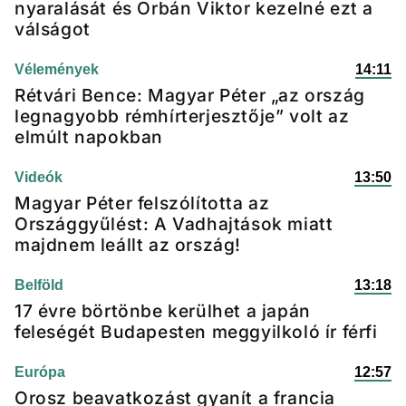
nyaralását és Orbán Viktor kezelné ezt a
válságot
Vélemények
14:11
Rétvári Bence: Magyar Péter „az ország
legnagyobb rémhírterjesztője” volt az
elmúlt napokban
Videók
13:50
Magyar Péter felszólította az
Országgyűlést: A Vadhajtások miatt
majdnem leállt az ország!
Belföld
13:18
17 évre börtönbe kerülhet a japán
feleségét Budapesten meggyilkoló ír férfi
Európa
12:57
Orosz beavatkozást gyanít a francia