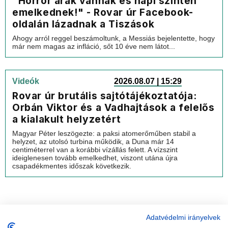
"Horror árak vannak és napi szinten
emelkednek!" - Rovar úr Facebook-
oldalán lázadnak a Tiszások
Ahogy arról reggel beszámoltunk, a Messiás bejelentette, hogy
már nem magas az infláció, sőt 10 éve nem látot...
Videók
2026.08.07 | 15:29
Rovar úr brutális sajtótájékoztatója:
Orbán Viktor és a Vadhajtások a felelős
a kialakult helyzetért
Magyar Péter leszögezte: a paksi atomerőműben stabil a
helyzet, az utolsó turbina működik, a Duna már 14
centiméterrel van a korábbi vízállás felett. A vízszint
ideiglenesen tovább emelkedhet, viszont utána újra
csapadékmentes időszak következik.
Adatvédelmi irányelvek