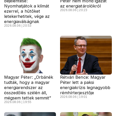
bejelentése:
Péter nem mond igazat
Nyomhatjátok a klímát
az energiatárolókról
2026.08.06 | 20:23
ezerrel, a hűtőket
letekerhetitek, vége az
energiaválságnak
2026.08.06 | 20:53
Magyar Péter: „Orbánék
Rétvári Bence: Magyar
tudták, hogy a magyar
Péter lett a paksi
energiarendszer az
energiakrízis legnagyobb
összedőlés szélén áll,
rémhírterjesztője
2026.08.06 | 19:01
mégsem tettek semmit”
2026.08.06 | 19:55