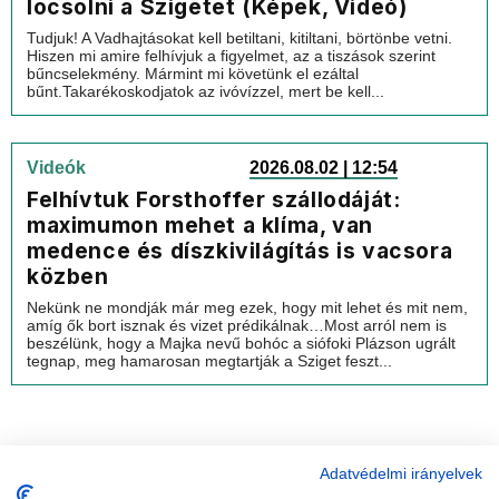
locsolni a Szigetet (Képek, Videó)
Tudjuk! A Vadhajtásokat kell betiltani, kitiltani, börtönbe vetni.
Hiszen mi amire felhívjuk a figyelmet, az a tiszások szerint
bűncselekmény. Mármint mi követünk el ezáltal
bűnt.Takarékoskodjatok az ivóvízzel, mert be kell...
Videók
2026.08.02 | 12:54
Felhívtuk Forsthoffer szállodáját:
maximumon mehet a klíma, van
medence és díszkivilágítás is vacsora
közben
Nekünk ne mondják már meg ezek, hogy mit lehet és mit nem,
amíg ők bort isznak és vizet prédikálnak…Most arról nem is
beszélünk, hogy a Majka nevű bohóc a siófoki Plázson ugrált
tegnap, meg hamarosan megtartják a Sziget feszt...
Adatvédelmi irányelvek