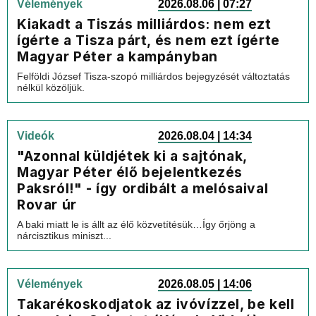
Vélemények
2026.08.06 | 07:27
Kiakadt a Tiszás milliárdos: nem ezt
ígérte a Tisza párt, és nem ezt ígérte
Magyar Péter a kampányban
Felföldi József Tisza-szopó milliárdos bejegyzését változtatás
nélkül közöljük.
Videók
2026.08.04 | 14:34
"Azonnal küldjétek ki a sajtónak,
Magyar Péter élő bejelentkezés
Paksról!" - így ordibált a melósaival
Rovar úr
A baki miatt le is állt az élő közvetítésük…Így őrjöng a
nárcisztikus miniszt...
Vélemények
2026.08.05 | 14:06
Takarékoskodjatok az ivóvízzel, be kell