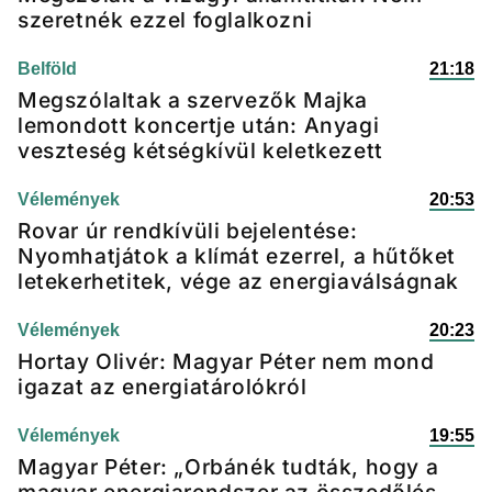
szeretnék ezzel foglalkozni
Belföld
21:18
Megszólaltak a szervezők Majka
lemondott koncertje után: Anyagi
veszteség kétségkívül keletkezett
Vélemények
20:53
Rovar úr rendkívüli bejelentése:
Nyomhatjátok a klímát ezerrel, a hűtőket
letekerhetitek, vége az energiaválságnak
Vélemények
20:23
Hortay Olivér: Magyar Péter nem mond
igazat az energiatárolókról
Vélemények
19:55
Magyar Péter: „Orbánék tudták, hogy a
magyar energiarendszer az összedőlés