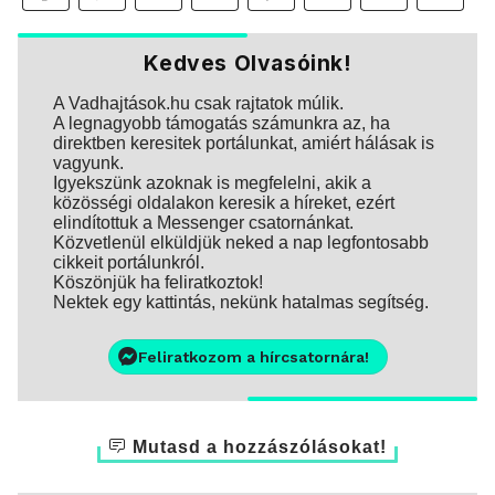
Kedves Olvasóink!
A Vadhajtások.hu csak rajtatok múlik.
A legnagyobb támogatás számunkra az, ha
direktben keresitek portálunkat, amiért hálásak is
vagyunk.
Igyekszünk azoknak is megfelelni, akik a
közösségi oldalakon keresik a híreket, ezért
elindítottuk a Messenger csatornánkat.
Közvetlenül elküldjük neked a nap legfontosabb
cikkeit portálunkról.
Köszönjük ha feliratkoztok!
Nektek egy kattintás, nekünk hatalmas segítség.
Feliratkozom a hírcsatornára!
Mutasd a hozzászólásokat!