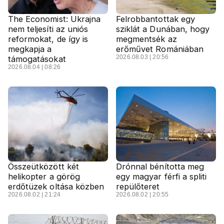
The Economist: Ukrajna
Felrobbantottak egy
nem teljesíti az uniós
sziklát a Dunában, hogy
reformokat, de így is
megmentsék az
megkapja a
erőművet Romániában
2026.08.03 | 20:56
támogatásokat
2026.08.04 | 08:26
Összeütközött két
Drónnal bénította meg
helikopter a görög
egy magyar férfi a spliti
erdőtüzek oltása közben
repülőteret
2026.08.02 | 21:24
2026.08.02 | 20:55