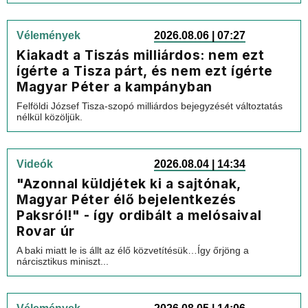
Vélemények
2026.08.06 | 07:27
Kiakadt a Tiszás milliárdos: nem ezt
ígérte a Tisza párt, és nem ezt ígérte
Magyar Péter a kampányban
Felföldi József Tisza-szopó milliárdos bejegyzését változtatás
nélkül közöljük.
Videók
2026.08.04 | 14:34
"Azonnal küldjétek ki a sajtónak,
Magyar Péter élő bejelentkezés
Paksról!" - így ordibált a melósaival
Rovar úr
A baki miatt le is állt az élő közvetítésük…Így őrjöng a
nárcisztikus miniszt...