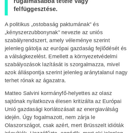
rugalmasabbá tétele vagy
felfüggesztése.
A politikus „ostobaság paktumának” és
„kényszerzubbonynak” nevezte az uniós
szabályrendszert, amely véleménye szerint
jelenleg gátolja az európai gazdaság fejlődését és
a válságkezelést. Emellett a környezetvédelmi
szabályozások lazítását is szorgalmazza, mivel
azok álláspontja szerint jelenleg aránytalanul nagy
terhet rónak az ágazatra.
Matteo Salvini kormányfő-helyettes az olasz
sajtónak nyilatkozva élesen kritizálta az Európai
Unió gazdasági korlátozásait az energiaválság
idején. Úgy fogalmazott, nem zárja le
Olaszországot, csak azért, mert Brüsszelt idióták