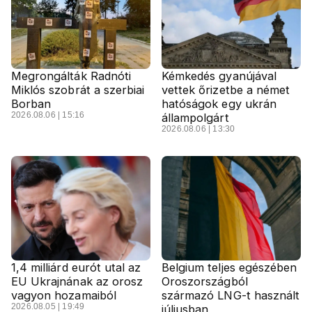
Megrongálták Radnóti
Kémkedés gyanújával
Miklós szobrát a szerbiai
vettek őrizetbe a német
Borban
hatóságok egy ukrán
2026.08.06 | 15:16
állampolgárt
2026.08.06 | 13:30
1,4 milliárd eurót utal az
Belgium teljes egészében
EU Ukrajnának az orosz
Oroszországból
vagyon hozamaiból
származó LNG-t használt
2026.08.05 | 19:49
júliusban