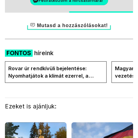
Feliratkozom a hírcsatornára!
Mutasd a hozzászólásokat!
FONTOS
híreink
Rovar úr rendkívüli bejelentése:
Magyar P
Nyomhatjátok a klímát ezerrel, a
vezetésé
hűtőket letekerhetitek, vége az
Internati
energiaválságnak
Ezeket is ajánljuk: