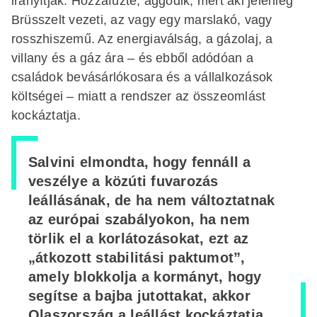
irányítják. Hozzáfűzte, aggódik, mert aki jelenleg
Brüsszelt vezeti, az vagy egy marslakó, vagy
rosszhiszemű. Az energiaválság, a gázolaj, a
villany és a gáz ára – és ebből adódóan a
családok bevásárlókosara és a vállalkozások
költségei – miatt a rendszer az összeomlást
kockáztatja.
Salvini elmondta, hogy fennáll a
veszélye a közúti fuvarozás
leállásának, de ha nem változtatnak
az európai szabályokon, ha nem
törlik el a korlátozásokat, ezt az
„átkozott stabilitási paktumot”,
amely blokkolja a kormányt, hogy
segítse a bajba jutottakat, akkor
Olaszország a leállást kockáztatja.