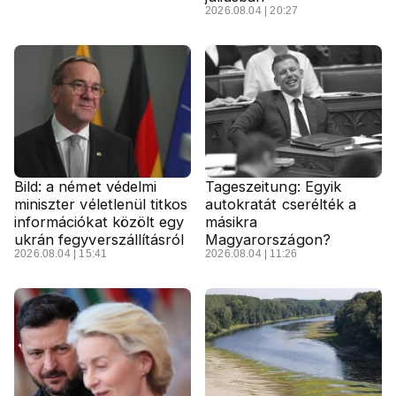
2026.08.04 | 20:27
Bild: a német védelmi
Tageszeitung: Egyik
miniszter véletlenül titkos
autokratát cserélték a
információkat közölt egy
másikra
ukrán fegyverszállításról
Magyarországon?
2026.08.04 | 15:41
2026.08.04 | 11:26