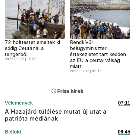
72 holttestet emeltek ki
Rendkívüli
eddig Ceutánál a
belügyminiszteri
tengerből
értekezletet tart kedden
2026.08.02 | 18:00
az EU a ceutai válság
miatt
2026.08.02 | 09:15
Friss hírek
Vélemények
07:11
A Hazajáró túlélése mutat új utat a
patrióta médiának
Belföld
06:45