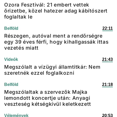
Ozora Fesztivál: 21 embert vettek
őrizetbe, közel hatezer adag kábítószert
foglaltak le
Belföld
22:11
Részegen, autóval ment a rendőrségre
egy 39 éves férfi, hogy kihallgassák ittas
vezetés miatt
Videók
21:43
Megszólalt a vízügyi államtitkár: Nem
szeretnék ezzel foglalkozni
Belföld
21:18
Megszólaltak a szervezők Majka
lemondott koncertje után: Anyagi
veszteség kétségkívül keletkezett
Vélemények
20:53