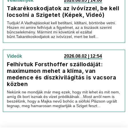
Vélemények
2026.08.05 | 14:06
Takarékoskodjatok az ivóvízzel, be kell
locsolni a Szigetet (Képek, Videó)
Tudjuk! A Vadhajtásokat kell betiltani, kitiltani, börtönbe vetni.
Hiszen mi amire felhívjuk a figyelmet, az a tiszások szerint
bűncselekmény. Mármint mi követünk el ezáltal
bűnt.Takarékoskodjatok az ivóvízzel, mert be kell...
Videók
2026.08.02 | 12:54
Felhívtuk Forsthoffer szállodáját:
maximumon mehet a klíma, van
medence és díszkivilágítás is vacsora
közben
Nekünk ne mondják már meg ezek, hogy mit lehet és mit nem,
amíg ők bort isznak és vizet prédikálnak…Most arról nem is
beszélünk, hogy a Majka nevű bohóc a siófoki Plázson ugrált
tegnap, meg hamarosan megtartják a Sziget feszt...