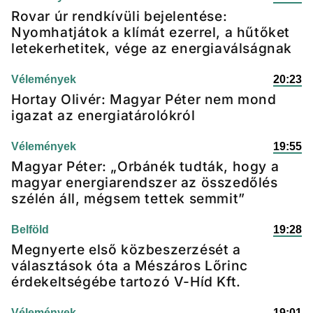
Rovar úr rendkívüli bejelentése:
Nyomhatjátok a klímát ezerrel, a hűtőket
letekerhetitek, vége az energiaválságnak
Vélemények
20:23
Hortay Olivér: Magyar Péter nem mond
igazat az energiatárolókról
Vélemények
19:55
Magyar Péter: „Orbánék tudták, hogy a
magyar energiarendszer az összedőlés
szélén áll, mégsem tettek semmit”
Belföld
19:28
Megnyerte első közbeszerzését a
választások óta a Mészáros Lőrinc
érdekeltségébe tartozó V-Híd Kft.
Vélemények
19:01