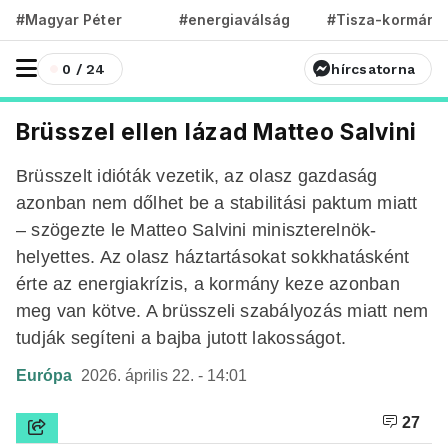
#Magyar Péter
#energiaválság
#Tisza-kormány
0 / 24
hírcsatorna
Brüsszel ellen lázad Matteo Salvini
Brüsszelt idióták vezetik, az olasz gazdaság
azonban nem dőlhet be a stabilitási paktum miatt
– szögezte le Matteo Salvini miniszterelnök-
helyettes. Az olasz háztartásokat sokkhatásként
érte az energiakrízis, a kormány keze azonban
meg van kötve. A brüsszeli szabályozás miatt nem
tudják segíteni a bajba jutott lakosságot.
Európa
2026. április 22. - 14:01
27