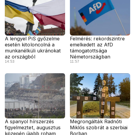
A lengyel PiS győzelme
Felmérés: rekordszintre
esetén kitoloncolná a
emelkedett az AfD
munkanélküli ukránokat
támogatottsága
az országból
Németországban
14:53
11:57
A spanyol hírszerzés
Megrongálták Radnóti
figyelmeztet, augusztus
Miklós szobrát a szerbiai
közepén újabb roham
Borban