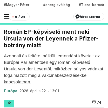
#Magyar Péter
#energiaválság
#Tisza-kormány
0 / 24
hírcsatorna
Román EP-képviselő ment neki
Ursula von der Leyennek a Pfizer-
botrány miatt
Azonnali és feltétel nélküli lemondást követelt az
Európai Parlamentben egy román képviselő
Ursula von der Leyentől, miközben súlyos vádakat
fogalmazott meg a vakcinabeszerzésekkel
kapcsolatban.
Európa
2026. április 22. - 13:01
74