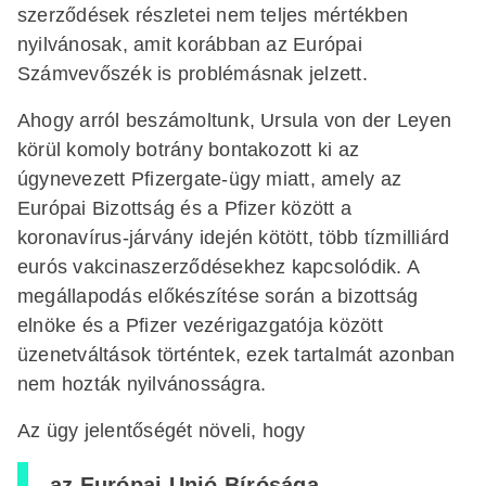
szerződések részletei nem teljes mértékben
nyilvánosak, amit korábban az Európai
Számvevőszék is problémásnak jelzett.
Ahogy arról beszámoltunk, Ursula von der Leyen
körül komoly botrány bontakozott ki az
úgynevezett Pfizergate-ügy miatt, amely az
Európai Bizottság és a Pfizer között a
koronavírus-járvány idején kötött, több tízmilliárd
eurós vakcinaszerződésekhez kapcsolódik. A
megállapodás előkészítése során a bizottság
elnöke és a Pfizer vezérigazgatója között
üzenetváltások történtek, ezek tartalmát azonban
nem hozták nyilvánosságra.
Az ügy jelentőségét növeli, hogy
az Európai Unió Bírósága