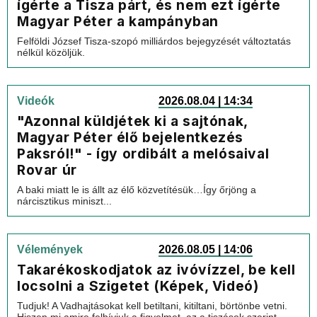
ígérte a Tisza párt, és nem ezt ígérte
Magyar Péter a kampányban
Felföldi József Tisza-szopó milliárdos bejegyzését változtatás
nélkül közöljük.
Videók
2026.08.04 | 14:34
"Azonnal küldjétek ki a sajtónak,
Magyar Péter élő bejelentkezés
Paksról!" - így ordibált a melósaival
Rovar úr
A baki miatt le is állt az élő közvetítésük…Így őrjöng a
nárcisztikus miniszt...
Vélemények
2026.08.05 | 14:06
Takarékoskodjatok az ivóvízzel, be kell
locsolni a Szigetet (Képek, Videó)
Tudjuk! A Vadhajtásokat kell betiltani, kitiltani, börtönbe vetni.