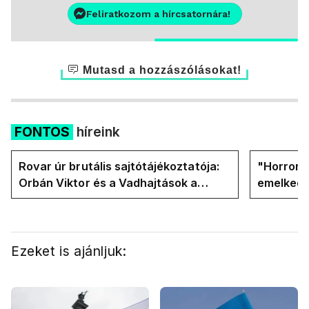
Feliratkozom a hírcsatornára!
Mutasd a hozzászólásokat!
FONTOS
híreink
Rovar úr brutális sajtótájékoztatója:
"Horror á
Orbán Viktor és a Vadhajtások a
emelkedn
felelős a kialakult helyzetért
oldalán l
Ezeket is ajánljuk: