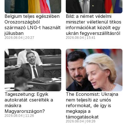
Belgium teljes egészében
Bild: a német védelmi
Oroszországból
miniszter véletlenül titkos
származó LNG-t használt
információkat közölt egy
júliusban
ukrán fegyverszállításról
2026.08.04 | 20:27
2026.08.04 | 15:41
Tageszeitung: Egyik
The Economist: Ukrajna
autokratát cserélték a
nem teljesíti az uniós
másikra
reformokat, de így is
Magyarországon?
megkapja a
2026.08.04 | 11:26
támogatásokat
2026.08.04 | 08:26