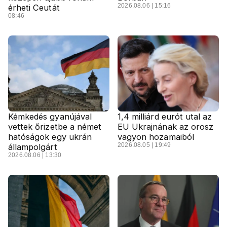
2026.08.06 | 15:16
érheti Ceutát
08:46
Kémkedés gyanújával
1,4 milliárd eurót utal az
vettek őrizetbe a német
EU Ukrajnának az orosz
hatóságok egy ukrán
vagyon hozamaiból
2026.08.05 | 19:49
állampolgárt
2026.08.06 | 13:30