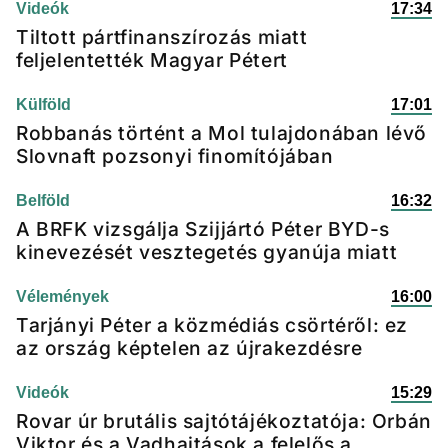
Videók
17:34
Tiltott pártfinanszírozás miatt
feljelentették Magyar Pétert
Külföld
17:01
Robbanás történt a Mol tulajdonában lévő
Slovnaft pozsonyi finomítójában
Belföld
16:32
A BRFK vizsgálja Szijjártó Péter BYD-s
kinevezését vesztegetés gyanúja miatt
Vélemények
16:00
Tarjányi Péter a közmédiás csörtéről: ez
az ország képtelen az újrakezdésre
Videók
15:29
Rovar úr brutális sajtótájékoztatója: Orbán
Viktor és a Vadhajtások a felelős a