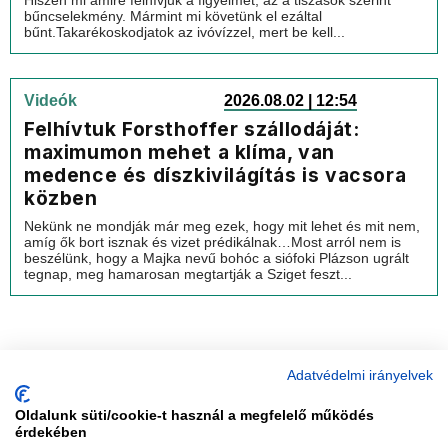
Hiszen mi amire felhívjuk a figyelmet, az a tiszások szerint
bűncselekmény. Mármint mi követünk el ezáltal
bűnt.Takarékoskodjatok az ivóvízzel, mert be kell...
Videók
2026.08.02 | 12:54
Felhívtuk Forsthoffer szállodáját:
maximumon mehet a klíma, van
medence és díszkivilágítás is vacsora
közben
Nekünk ne mondják már meg ezek, hogy mit lehet és mit nem,
amíg ők bort isznak és vizet prédikálnak…Most arról nem is
beszélünk, hogy a Majka nevű bohóc a siófoki Plázson ugrált
tegnap, meg hamarosan megtartják a Sziget feszt...
Adatvédelmi irányelvek
Oldalunk süti/cookie-t használ a megfelelő működés
vadhajtások
érdekében