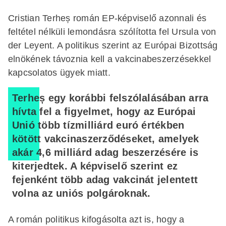
Cristian Terheș román EP-képviselő azonnali és
feltétel nélküli lemondásra szólította fel Ursula von
der Leyent. A politikus szerint az Európai Bizottság
elnökének távoznia kell a vakcinabeszerzésekkel
kapcsolatos ügyek miatt.
Terheș egy korábbi felszólalásában arra
hívta fel a figyelmet, hogy az Európai
Unió több tízmilliárd euró értékben
kötött vakcinaszerződéseket, amelyek
akár 4,6 milliárd adag beszerzésére is
kiterjedtek. A képviselő szerint ez
fejenként több adag vakcinát jelentett
volna az uniós polgároknak.
A román politikus kifogásolta azt is, hogy a