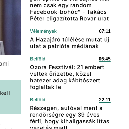
nem csak egy random
Facebook-bohóc” - Takács
Péter eligazította Rovar urat
Vélemények
07:11
A Hazajáró túlélése mutat új
utat a patrióta médiának
Belföld
06:45
 ami
Ozora Fesztivál: 21 embert
vettek őrizetbe, közel
hatezer adag kábítószert
foglaltak le
kell
Belföld
22:11
Részegen, autóval ment a
rendőrségre egy 39 éves
férfi, hogy kihallgassák ittas
.
vezetés miatt