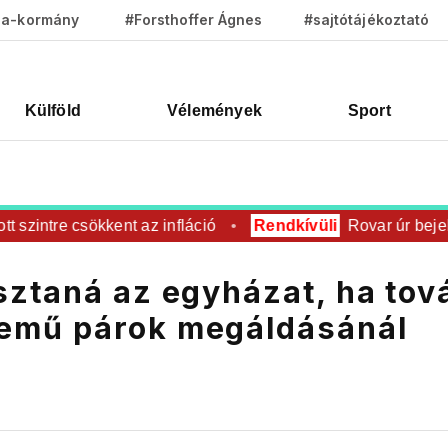
za-kormány
#Forsthoffer Ágnes
#sajtótájékoztató
Külföld
Vélemények
Sport
intre csökkent az infláció
Rendkívüli
Rovar úr bejelenté
sztaná az egyházat, ha tov
emű párok megáldásánál