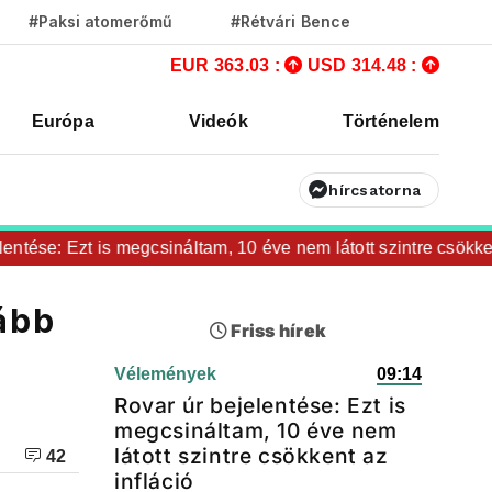
#Paksi atomerőmű
#Rétvári Bence
EUR 363.03 :
USD 314.48 :
Európa
Videók
Történelem
hírcsatorna
se: Ezt is megcsináltam, 10 éve nem látott szintre csökkent az
ább
Friss hírek
Vélemények
09:14
Rovar úr bejelentése: Ezt is
megcsináltam, 10 éve nem
látott szintre csökkent az
42
infláció