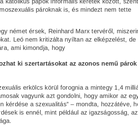
 a katolikus papok informális keretek között, sze
homoszexuális pároknak is, és mindezt nem tette
egy német érsek, Reinhard Marx tervéről, miszeri
kat. Leó nem kritizálta nyíltan az elképzelést, de
sára, ami kimondja, hogy
zhat ki szertartásokat az azonos nemű párok
xuális erkölcs körül forognia a mintegy 1,4 milli
lamosak vagyunk azt gondolni, hogy amikor az eg
len kérdése a szexualitás” – mondta, hozzátéve, 
dések is ennél, mint például az igazságosság, az
ága.