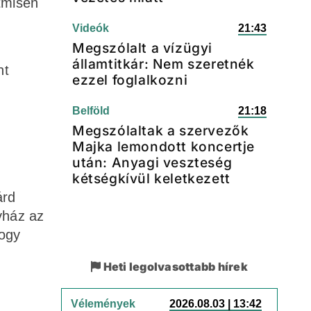
ntmisén
Videók
21:43
Megszólalt a vízügyi
államtitkár: Nem szeretnék
nt
ezzel foglalkozni
Belföld
21:18
Megszólaltak a szervezők
Majka lemondott koncertje
után: Anyagi veszteség
kétségkívül keletkezett
árd
yház az
hogy
Heti legolvasottabb hírek
Vélemények
2026.08.03 | 13:42