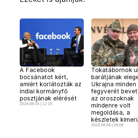
A Facebook
Tokatábornok u
bocsánatot kért,
barátjának elege
amiért korlátozták az
Ukrajna minden
indiai kormányfő
fegyverét bevet
posztjának elérését
az oroszoknak
2026.08.06 | 12:19
mindenre volt
megoldása, a
készletek kimer
2026.08.06 | 09:09