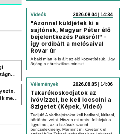
Videók
2026.08.04 | 14:34
"Azonnal küldjétek ki a
sajtónak, Magyar Péter élő
bejelentkezés Paksról!" -
így ordibált a melósaival
Rovar úr
A baki miatt le is állt az élő közvetítésük…Így
őrjöng a nárcisztikus miniszt...
gi
szágnak
Vélemények
2026.08.05 | 14:06
yezte,
Takarékoskodjatok az
ák meg
ivóvízzel, be kell locsolni a
Szigetet (Képek, Videó)
Tudjuk! A Vadhajtásokat kell betiltani, kitiltani,
börtönbe vetni. Hiszen mi amire felhívjuk a
figyelmet, az a tiszások szerint
bűncselekmény. Mármint mi követünk el