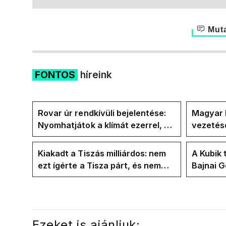
Muta
FONTOS
híreink
Rovar úr rendkívüli bejelentése:
Magyar 
Nyomhatjátok a klímát ezerrel, a
vezetésé
hűtőket letekerhetitek, vége az
Internat
energiaválságnak
Kiakadt a Tiszás milliárdos: nem
A Kubik 
ezt ígérte a Tisza párt, és nem
Bajnai 
ezt ígérte Magyar Péter a
az ECDA
kampányban
közvetle
Ezeket is ajánljuk: