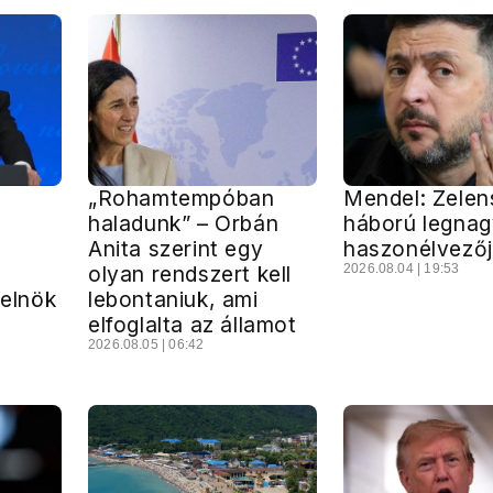
„Rohamtempóban
Mendel: Zelens
haladunk” – Orbán
háború legna
Anita szerint egy
haszonélvező
olyan rendszert kell
2026.08.04 | 19:53
 elnök
lebontaniuk, ami
elfoglalta az államot
2026.08.05 | 06:42