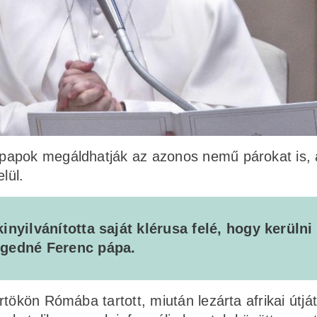
papok megáldhatják az azonos nemű párokat is,
elül.
nyilvánította saját klérusa felé, hogy kerülni 
ngedné Ferenc pápa.
tökön Rómába tartott, miután lezárta afrikai útját