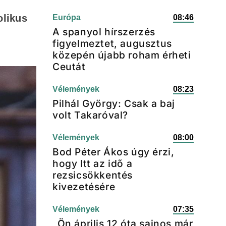
olikus
Európa
08:46
A spanyol hírszerzés
figyelmeztet, augusztus
közepén újabb roham érheti
Ceutát
Vélemények
08:23
Pilhál György: Csak a baj
volt Takaróval?
Vélemények
08:00
Bod Péter Ákos úgy érzi,
hogy Itt az idő a
rezsicsökkentés
kivezetésére
Vélemények
07:35
„Ön április 12 óta sajnos már