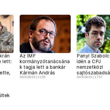
krán
Az IMF
Panyi Szabolc
 lett:
kormányzótanácsána
idén a CPJ
k tagja lett a bankár
nemzetközi
ette,
Kármán András
sajtószabadsá
2026.08.05 | 21:50
2026.08.05 | 17:57
ültek