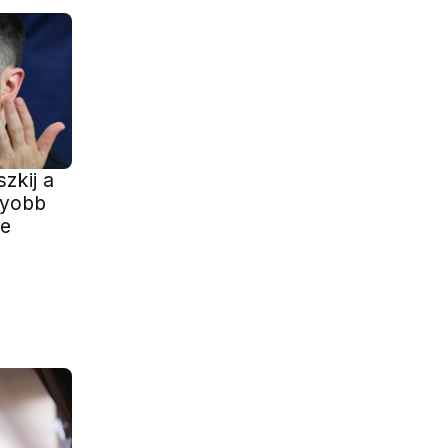
zkij a
gyobb
je