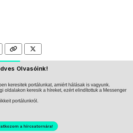
dves Olvasóink!
n keresitek portálunkat, amiért hálásak is vagyunk.
i oldalakon keresik a híreket, ezért elindítottuk a Messenger
kkeit portálunkról.
ratkozom a hírcsatornára!