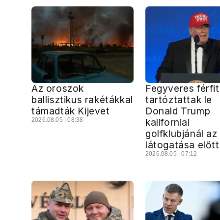
Az oroszok
Fegyveres férfit
ballisztikus rakétákkal
tartóztattak le
támadták Kijevet
Donald Trump
2026.08.05 | 08:38
kaliforniai
golfklubjánál az
látogatása előtt
2026.08.05 | 07:12