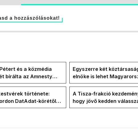
sd a hozzászólásokat!
Pétert és a közmédia
Egyszerre két köztársasá
t bírálta az Amnesty
elnöke is lehet Magyaror
ional a Klubrádióban
jövő hétre
testvérek története:
A Tisza-frakció kezdemén
Gordon DatAdat-körétől
hogy jövő kedden válassz
-n át Magyar Péter
az új köztársasági elnököt
n stábjáig