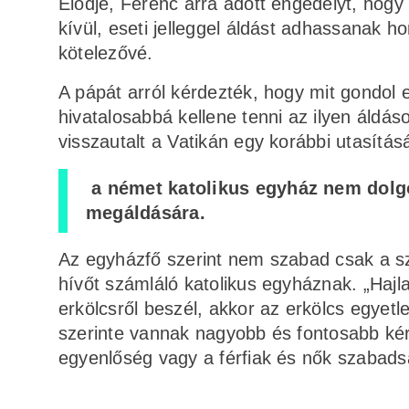
Elődje, Ferenc arra adott engedélyt, hogy
kívül, eseti jelleggel áldást adhassanak 
kötelezővé.
A pápát arról kérdezték, hogy mit gondol 
hivatalosabbá kellene tenni az ilyen áldáso
visszautalt a Vatikán egy korábbi utasítá
a német katolikus egyház nem dolgo
megáldására.
Az egyházfő szerint nem szabad csak a sze
hívőt számláló katolikus egyháznak. „Haj
erkölcsről beszél, akkor az erkölcs egyet
szerinte vannak nagyobb és fontosabb kér
egyenlőség vagy a férfiak és nők szabads