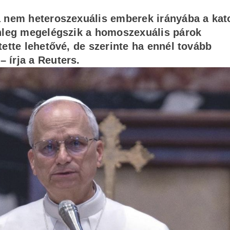
a nem heteroszexuális emberek irányába a kat
enleg megelégszik a homoszexuális párok
ette lehetővé, de szerinte ha ennél tovább
 írja a Reuters.