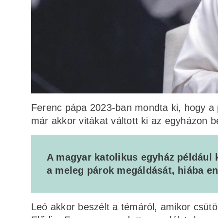
Ferenc pápa 2023-ban mondta ki, hogy a 
már akkor vitákat váltott ki az egyházon b
A magyar katolikus egyház például ki
a meleg párok megáldását, hiába e
Leó akkor beszélt a témáról, amikor csütör