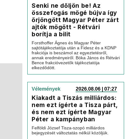
Senki ne dőljön be! Az
összefogás mögé bújva így
őrjöngött Magyar Péter zárt
ajtók mögött - Rétvári
borítja a bilit
Forsthoffer Ágnes és Magyar Péter
sajtótájékoztatója után a Fidesz és a KDNP
frakciója is beszámol az egyeztetésről,
annak eredményeiről. Bóka János és Rétvári
Bence frakcióvezetők tájékoztatója
elkezdődött.
Vélemények
2026.08.06 | 07:27
Kiakadt a Tiszás milliárdos:
nem ezt ígérte a Tisza párt,
és nem ezt ígérte Magyar
Péter a kampányban
Felföldi József Tisza-szopó milliárdos
bejegyzését változtatás nélkül közöljük.