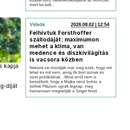
ezáltal bűnt.Takarékoskodjatok az ivóvízzel,
mert be kell...
Videók
2026.08.02 | 12:54
Felhívtuk Forsthoffer
szállodáját: maximumon
mehet a klíma, van
medence és díszkivilágítás
is vacsora közben
s kapja
Nekünk ne mondják már meg ezek, hogy mit
lehet és mit nem, amíg ők bort isznak és
vizet prédikálnak…Most arról nem is
beszélünk, hogy a Majka nevű bohóc a
g-díját
siófoki Plázson ugrált tegnap, meg
hamarosan megtartják a Sziget feszt...