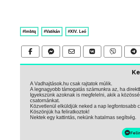
#lmbtq
#Vatikán
#XIV. Leó
Ke
A Vadhajtások.hu csak rajtatok múlik.
A legnagyobb támogatás számunkra az, ha direktbe
Igyekszünk azoknak is megfelelni, akik a közösség
csatornánkat.
Közvetlenül elküldjük neked a nap legfontosabb ci
Köszönjük ha feliratkoztok!
Nektek egy kattintás, nekünk hatalmas segítség.
Feli