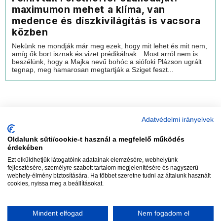
maximumon mehet a klíma, van
medence és díszkivilágítás is vacsora
közben
Nekünk ne mondják már meg ezek, hogy mit lehet és mit nem,
amíg ők bort isznak és vizet prédikálnak…Most arról nem is
beszélünk, hogy a Majka nevű bohóc a siófoki Plázson ugrált
tegnap, meg hamarosan megtartják a Sziget feszt...
Adatvédelmi irányelvek
Oldalunk süti/cookie-t használ a megfelelő működés
vadhajtások
érdekében
Ezt elküldhetjük látogatóink adatainak elemzésére, webhelyünk
fejlesztésére, személyre szabott tartalom megjelenítésére és nagyszerű
webhely-élmény biztosítására. Ha többet szeretne tudni az általunk használt
Szerkesztőség:
szerk@vadhajtasok.hu
cookies, nyissa meg a beállításokat.
Modi:
moderator@vadhajtasok.hu
Adatvédelem
Impresszum
Szerzői jogok
Mindent elfogad
Nem fogadom el