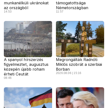
munkanélküli ukránokat
támogatottsága
az országból
Németországban
14:53
11:57
A spanyol hírszerzés
Megrongálták Radnóti
figyelmeztet, augusztus
Miklós szobrát a szerbiai
közepén újabb roham
Borban
2026.08.06 | 15:16
érheti Ceutát
08:46