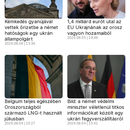
Kémkedés gyanújával
1,4 milliárd eurót utal az
vettek őrizetbe a német
EU Ukrajnának az orosz
hatóságok egy ukrán
vagyon hozamaiból
2026.08.05 | 19:49
állampolgárt
2026.08.06 | 13:30
Belgium teljes egészében
Bild: a német védelmi
Oroszországból
miniszter véletlenül titkos
származó LNG-t használt
információkat közölt egy
júliusban
ukrán fegyverszállításról
2026.08.04 | 20:27
2026.08.04 | 15:41