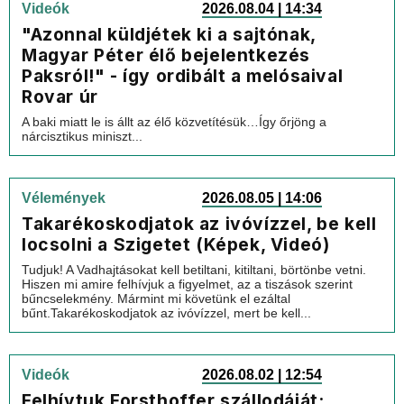
Videók
2026.08.04 | 14:34
"Azonnal küldjétek ki a sajtónak,
Magyar Péter élő bejelentkezés
Paksról!" - így ordibált a melósaival
Rovar úr
A baki miatt le is állt az élő közvetítésük…Így őrjöng a
nárcisztikus miniszt...
Vélemények
2026.08.05 | 14:06
Takarékoskodjatok az ivóvízzel, be kell
locsolni a Szigetet (Képek, Videó)
Tudjuk! A Vadhajtásokat kell betiltani, kitiltani, börtönbe vetni.
Hiszen mi amire felhívjuk a figyelmet, az a tiszások szerint
bűncselekmény. Mármint mi követünk el ezáltal
bűnt.Takarékoskodjatok az ivóvízzel, mert be kell...
Videók
2026.08.02 | 12:54
Felhívtuk Forsthoffer szállodáját: