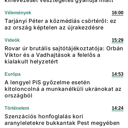
kinevezését vesztegetés gyanúja miatt
Vélemények
16:00
Tarjányi Péter a közmédiás csörtéről: ez
az ország képtelen az újrakezdésre
Videók
15:29
Rovar úr brutális sajtótájékoztatója: Orbán
Viktor és a Vadhajtások a felelős a
kialakult helyzetért
Európa
14:53
A lengyel PiS győzelme esetén
kitoloncolná a munkanélküli ukránokat az
országból
Történelem
14:24
Szenzációs honfoglalás kori
aranyleletekre bukkantak Pest megyében