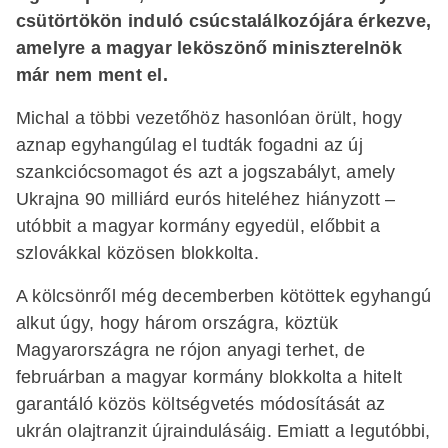
csütörtökön induló csúcstalálkozójára érkezve,
amelyre a magyar leköszönő miniszterelnök
már nem ment el.
Michal a többi vezetőhöz hasonlóan örült, hogy
aznap egyhangúlag el tudták fogadni az új
szankciócsomagot és azt a jogszabályt, amely
Ukrajna 90 milliárd eurós hiteléhez hiányzott –
utóbbit a magyar kormány egyedül, előbbit a
szlovákkal közösen blokkolta.
A kölcsönről még decemberben kötöttek egyhangú
alkut úgy, hogy három országra, köztük
Magyarországra ne rójon anyagi terhet, de
februárban a magyar kormány blokkolta a hitelt
garantáló közös költségvetés módosítását az
ukrán olajtranzit újraindulásáig. Emiatt a legutóbbi,