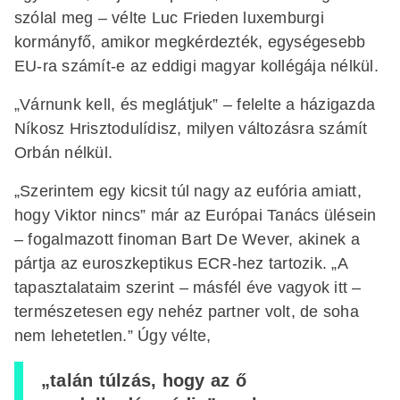
szólal meg – vélte Luc Frieden luxemburgi
kormányfő, amikor megkérdezték, egységesebb
EU-ra számít-e az eddigi magyar kollégája nélkül.
„Várnunk kell, és meglátjuk” – felelte a házigazda
Níkosz Hrisztodulídisz, milyen változásra számít
Orbán nélkül.
„Szerintem egy kicsit túl nagy az eufória amiatt,
hogy Viktor nincs” már az Európai Tanács ülésein
– fogalmazott finoman Bart De Wever, akinek a
pártja az euroszkeptikus ECR-hez tartozik. „A
tapasztalataim szerint – másfél éve vagyok itt –
természetesen egy nehéz partner volt, de soha
nem lehetetlen.” Úgy vélte,
„talán túlzás, hogy az ő