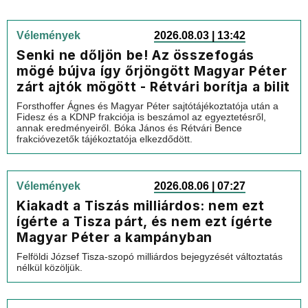
Vélemények
2026.08.03 | 13:42
Senki ne dőljön be! Az összefogás
mögé bújva így őrjöngött Magyar Péter
zárt ajtók mögött - Rétvári borítja a bilit
Forsthoffer Ágnes és Magyar Péter sajtótájékoztatója után a
Fidesz és a KDNP frakciója is beszámol az egyeztetésről,
annak eredményeiről. Bóka János és Rétvári Bence
frakcióvezetők tájékoztatója elkezdődött.
Vélemények
2026.08.06 | 07:27
Kiakadt a Tiszás milliárdos: nem ezt
ígérte a Tisza párt, és nem ezt ígérte
Magyar Péter a kampányban
Felföldi József Tisza-szopó milliárdos bejegyzését változtatás
nélkül közöljük.