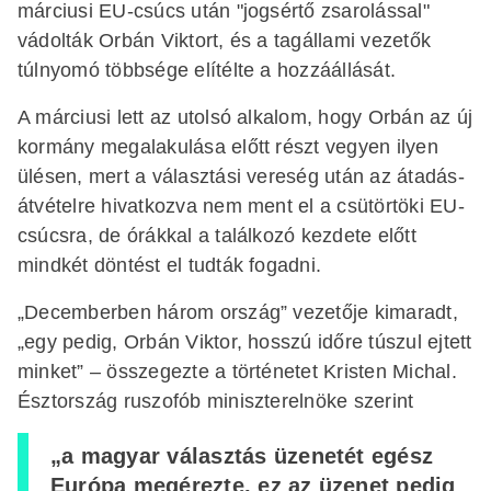
márciusi EU-csúcs után "jogsértő zsarolással"
vádolták Orbán Viktort, és a tagállami vezetők
túlnyomó többsége elítélte a hozzáállását.
A márciusi lett az utolsó alkalom, hogy Orbán az új
kormány megalakulása előtt részt vegyen ilyen
ülésen, mert a választási vereség után az átadás-
átvételre hivatkozva nem ment el a csütörtöki EU-
csúcsra, de órákkal a találkozó kezdete előtt
mindkét döntést el tudták fogadni.
„Decemberben három ország” vezetője kimaradt,
„egy pedig, Orbán Viktor, hosszú időre túszul ejtett
minket” – összegezte a történetet Kristen Michal.
Észtország ruszofób miniszterelnöke szerint
„a magyar választás üzenetét egész
Európa megérezte, ez az üzenet pedig