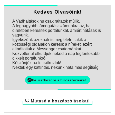
Kedves Olvasóink!
A Vadhajtások.hu csak rajtatok múlik.
A legnagyobb támogatás számunkra az, ha
direktben keresitek portálunkat, amiért hálásak is
vagyunk.
Igyekszünk azoknak is megfelelni, akik a
közösségi oldalakon keresik a híreket, ezért
elindítottuk a Messenger csatornánkat.
Közvetlenül elküldjük neked a nap legfontosabb
cikkeit portálunkról.
Köszönjük ha feliratkoztok!
Nektek egy kattintás, nekünk hatalmas segítség.
Feliratkozom a hírcsatornára!
Mutasd a hozzászólásokat!