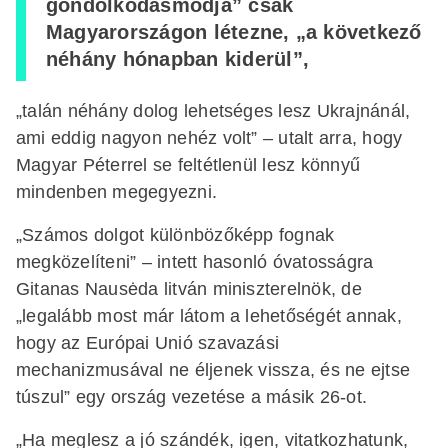
gondolkodásmódja” csak
Magyarországon létezne, „a következő
néhány hónapban kiderül”,
„talán néhány dolog lehetséges lesz Ukrajnánál,
ami eddig nagyon nehéz volt” – utalt arra, hogy
Magyar Péterrel se feltétlenül lesz könnyű
mindenben megegyezni.
„Számos dolgot különbözőképp fognak
megközelíteni” – intett hasonló óvatosságra
Gitanas Nausėda litván miniszterelnök, de
„legalább most már látom a lehetőségét annak,
hogy az Európai Unió szavazási
mechanizmusával ne éljenek vissza, és ne ejtse
túszul” egy ország vezetése a másik 26-ot.
„Ha meglesz a jó szándék, igen, vitatkozhatunk,