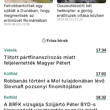
Felrobbantottak egy
Összeütközött két
sziklát a Dunában, hogy
helikopter a görög
megmentsék az
erdőtüzek oltása közben
2026.08.02 | 21:24
erőművet Romániában
2026.08.03 | 20:56
Friss hírek
Videók
17:34
Tiltott pártfinanszírozás miatt
feljelentették Magyar Pétert
Külföld
17:01
Robbanás történt a Mol tulajdonában lévő
Slovnaft pozsonyi finomítójában
Belföld
16:32
A BRFK vizsgálja Szijjártó Péter BYD-s