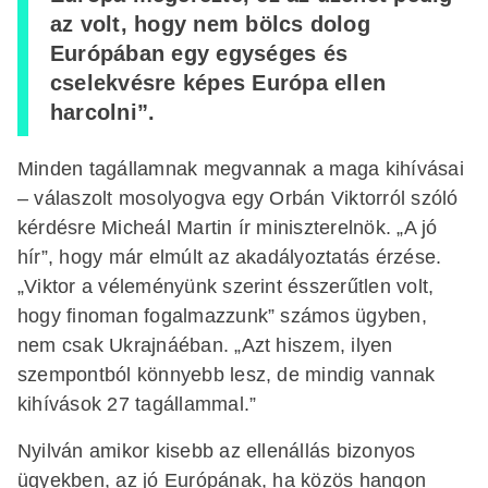
az volt, hogy nem bölcs dolog
Európában egy egységes és
cselekvésre képes Európa ellen
harcolni”.
Minden tagállamnak megvannak a maga kihívásai
– válaszolt mosolyogva egy Orbán Viktorról szóló
kérdésre Micheál Martin ír miniszterelnök. „A jó
hír”, hogy már elmúlt az akadályoztatás érzése.
„Viktor a véleményünk szerint ésszerűtlen volt,
hogy finoman fogalmazzunk” számos ügyben,
nem csak Ukrajnáéban. „Azt hiszem, ilyen
szempontból könnyebb lesz, de mindig vannak
kihívások 27 tagállammal.”
Nyilván amikor kisebb az ellenállás bizonyos
ügyekben, az jó Európának, ha közös hangon