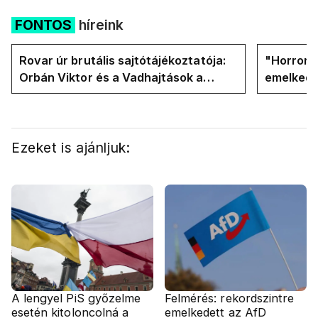
FONTOS
híreink
Rovar úr brutális sajtótájékoztatója:
"Horror á
Orbán Viktor és a Vadhajtások a
emelkedn
felelős a kialakult helyzetért
oldalán l
Ezeket is ajánljuk:
A lengyel PiS győzelme
Felmérés: rekordszintre
esetén kitoloncolná a
emelkedett az AfD