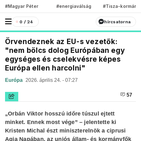
#Magyar Péter
#energiaválság
#Tisza-kormány
0 / 24
hírcsatorna
Örvendeznek az EU-s vezetők:
"nem bölcs dolog Európában egy
egységes és cselekvésre képes
Európa ellen harcolni"
Európa
2026. április 24. - 07:27
57
„Orbán Viktor hosszú időre túszul ejtett
minket. Ennek most vége” – jelentette ki
Kristen Michal észt miniszterelnök a ciprusi
Agia Napában, az uniós állam- és kormányfők