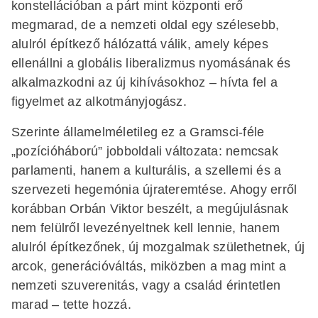
konstellációban a párt mint központi erő
megmarad, de a nemzeti oldal egy szélesebb,
alulról építkező hálózattá válik, amely képes
ellenállni a globális liberalizmus nyomásának és
alkalmazkodni az új kihívásokhoz – hívta fel a
figyelmet az alkotmányjogász.
Szerinte államelméletileg ez a Gramsci-féle
„pozícióháború” jobboldali változata: nemcsak
parlamenti, hanem a kulturális, a szellemi és a
szervezeti hegemónia újrateremtése. Ahogy erről
korábban Orbán Viktor beszélt, a megújulásnak
nem felülről levezényeltnek kell lennie, hanem
alulról építkezőnek, új mozgalmak születhetnek, új
arcok, generációváltás, miközben a mag mint a
nemzeti szuverenitás, vagy a család érintetlen
marad – tette hozzá.