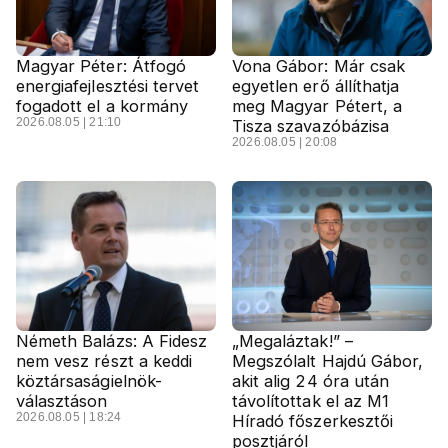
Magyar Péter: Átfogó
Vona Gábor: Már csak
energiafejlesztési tervet
egyetlen erő állíthatja
fogadott el a kormány
meg Magyar Pétert, a
2026.08.05 | 21:10
Tisza szavazóbázisa
2026.08.05 | 20:08
Németh Balázs: A Fidesz
„Megaláztak!” –
nem vesz részt a keddi
Megszólalt Hajdú Gábor,
köztársaságielnök-
akit alig 24 óra után
választáson
távolítottak el az M1
2026.08.05 | 18:24
Híradó főszerkesztői
posztjáról