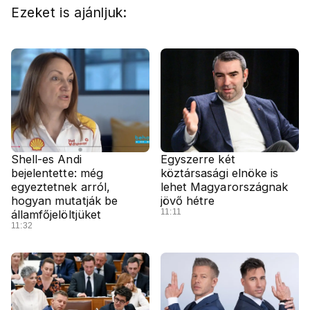
Ezeket is ajánljuk:
Shell-es Andi
Egyszerre két
bejelentette: még
köztársasági elnöke is
egyeztetnek arról,
lehet Magyarországnak
hogyan mutatják be
jövő hétre
11:11
államfőjelöltjüket
11:32