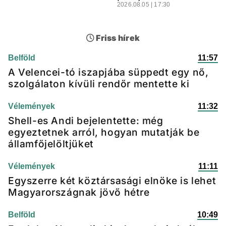
2026.08.05 | 17:30
Friss hírek
Belföld
11:57
A Velencei-tó iszapjába süppedt egy nő,
szolgálaton kívüli rendőr mentette ki
Vélemények
11:32
Shell-es Andi bejelentette: még
egyeztetnek arról, hogyan mutatják be
államfőjelöltjüket
Vélemények
11:11
Egyszerre két köztársasági elnöke is lehet
Magyarországnak jövő hétre
Belföld
10:49