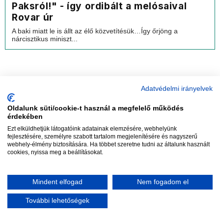
Paksról!" - így ordibált a melósaival
Rovar úr
A baki miatt le is állt az élő közvetítésük…Így őrjöng a
nárcisztikus miniszt...
Adatvédelmi irányelvek
Oldalunk süti/cookie-t használ a megfelelő működés
vadhajtások
érdekében
Ezt elküldhetjük látogatóink adatainak elemzésére, webhelyünk
fejlesztésére, személyre szabott tartalom megjelenítésére és nagyszerű
webhely-élmény biztosítására. Ha többet szeretne tudni az általunk használt
Szerkesztőség:
szerk@vadhajtasok.hu
cookies, nyissa meg a beállításokat.
Modi:
moderator@vadhajtasok.hu
Adatvédelem
Impresszum
Szerzői jogok
Mindent elfogad
Nem fogadom el
2018 Vadhajtások.hu
További lehetőségek