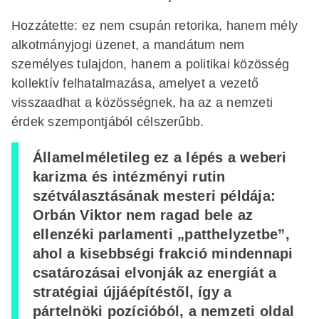
Hozzátette: ez nem csupán retorika, hanem mély
alkotmányjogi üzenet, a mandátum nem
személyes tulajdon, hanem a politikai közösség
kollektív felhatalmazása, amelyet a vezető
visszaadhat a közösségnek, ha az a nemzeti
érdek szempontjából célszerűbb.
Államelméletileg ez a lépés a weberi
karizma és intézményi rutin
szétválasztásának mesteri példája:
Orbán Viktor nem ragad bele az
ellenzéki parlamenti „patthelyzetbe”,
ahol a kisebbségi frakció mindennapi
csatározásai elvonják az energiát a
stratégiai újjáépítéstől, így a
pártelnöki pozícióból, a nemzeti oldal