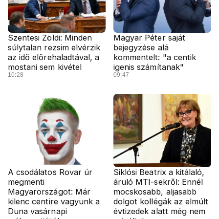
Szentesi Zöldi: Minden
Magyar Péter saját
súlytalan rezsim elvérzik
bejegyzése alá
az idő előrehaladtával, a
kommentelt: "a centik
mostani sem kivétel
igenis számítanak"
10:28
09:47
A csodálatos Rovar úr
Siklósi Beatrix a kitálaló,
megmenti
áruló MTI-sekről: Ennél
Magyarországot: Már
mocskosabb, aljasabb
kilenc centire vagyunk a
dolgot kollégák az elmúlt
Duna vasárnapi
évtizedek alatt még nem