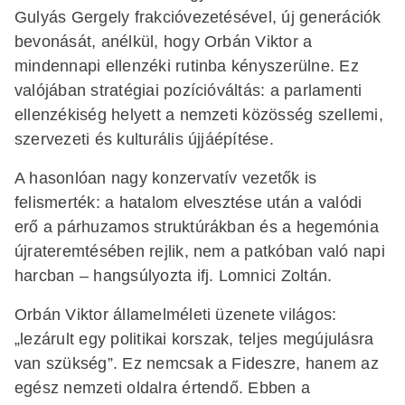
Gulyás Gergely frakcióvezetésével, új generációk
bevonását, anélkül, hogy Orbán Viktor a
mindennapi ellenzéki rutinba kényszerülne. Ez
valójában stratégiai pozícióváltás: a parlamenti
ellenzékiség helyett a nemzeti közösség szellemi,
szervezeti és kulturális újjáépítése.
A hasonlóan nagy konzervatív vezetők is
felismerték: a hatalom elvesztése után a valódi
erő a párhuzamos struktúrákban és a hegemónia
újrateremtésében rejlik, nem a patkóban való napi
harcban – hangsúlyozta ifj. Lomnici Zoltán.
Orbán Viktor államelméleti üzenete világos:
„lezárult egy politikai korszak, teljes megújulásra
van szükség”. Ez nemcsak a Fideszre, hanem az
egész nemzeti oldalra értendő. Ebben a