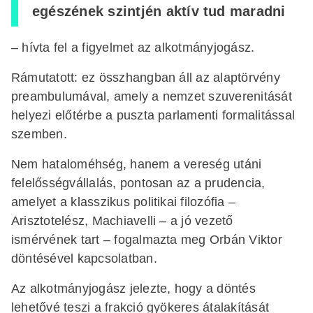
egészének szintjén aktív tud maradni
– hívta fel a figyelmet az alkotmányjogász.
Rámutatott: ez összhangban áll az alaptörvény
preambulumával, amely a nemzet szuverenitását
helyezi előtérbe a puszta parlamenti formalitással
szemben.
Nem hataloméhség, hanem a vereség utáni
felelősségvállalás, pontosan az a prudencia,
amelyet a klasszikus politikai filozófia –
Arisztotelész, Machiavelli – a jó vezető
ismérvének tart – fogalmazta meg Orbán Viktor
döntésével kapcsolatban.
Az alkotmányjogász jelezte, hogy a döntés
lehetővé teszi a frakció gyökeres átalakítását