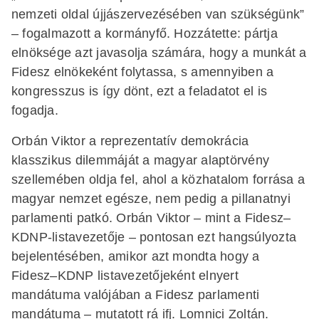
nemzeti oldal újjászervezésében van szükségünk”
– fogalmazott a kormányfő. Hozzátette: pártja
elnöksége azt javasolja számára, hogy a munkát a
Fidesz elnökeként folytassa, s amennyiben a
kongresszus is így dönt, ezt a feladatot el is
fogadja.
Orbán Viktor a reprezentatív demokrácia
klasszikus dilemmáját a magyar alaptörvény
szellemében oldja fel, ahol a közhatalom forrása a
magyar nemzet egésze, nem pedig a pillanatnyi
parlamenti patkó. Orbán Viktor – mint a Fidesz–
KDNP-listavezetője – pontosan ezt hangsúlyozta
bejelentésében, amikor azt mondta hogy a
Fidesz–KDNP listavezetőjeként elnyert
mandátuma valójában a Fidesz parlamenti
mandátuma – mutatott rá ifj. Lomnici Zoltán.