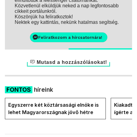
elindítottuk a Messenger csatornánkat.
Közvetlenül elküldjük neked a nap legfontosabb
cikkeit portálunkról.
Köszönjük ha feliratkoztok!
Nektek egy kattintás, nekünk hatalmas segítség.
Feliratkozom a hírcsatornára!
Mutasd a hozzászólásokat!
FONTOS
híreink
Egyszerre két köztársasági elnöke is
Kiakadt a
lehet Magyarországnak jövő hétre
ígérte a 
Magyar P