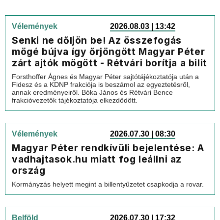
Vélemények
2026.08.03 | 13:42
Senki ne dőljön be! Az összefogás
mögé bújva így őrjöngött Magyar Péter
zárt ajtók mögött - Rétvári borítja a bilit
Forsthoffer Ágnes és Magyar Péter sajtótájékoztatója után a
Fidesz és a KDNP frakciója is beszámol az egyeztetésről,
annak eredményeiről. Bóka János és Rétvári Bence
frakcióvezetők tájékoztatója elkezdődött.
Vélemények
2026.07.30 | 08:30
Magyar Péter rendkívüli bejelentése: A
vadhajtasok.hu miatt fog leállni az
ország
Kormányzás helyett megint a billentyűzetet csapkodja a rovar.
Belföld
2026.07.30 | 17:32