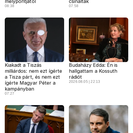
mélypontjától
csináltak
08:38
07:58
Kiakadt a Tiszás
Budaházy Edda: Én is
milliárdos: nem ezt ígérte
hallgattam a Kossuth
a Tisza párt, és nem ezt
rádiót
2026.08.05 | 22:13
ígérte Magyar Péter a
kampányban
07:27