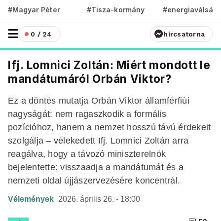
#Magyar Péter
#Tisza-kormány
#energiaválság
0 / 24
hírcsatorna
Ifj. Lomnici Zoltán: Miért mondott le
mandátumáról Orbán Viktor?
Ez a döntés mutatja Orbán Viktor államférfiúi
nagyságát: nem ragaszkodik a formális
pozícióhoz, hanem a nemzet hosszú távú érdekeit
szolgálja – vélekedett Ifj. Lomnici Zoltán arra
reagálva, hogy a távozó miniszterelnök
bejelentette: visszaadja a mandátumát és a
nemzeti oldal újjászervezésére koncentrál.
Vélemények
2026. április 26. - 18:00