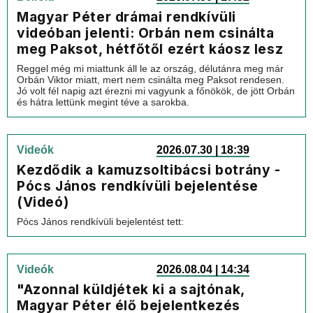
Magyar Péter drámai rendkívüli
videóban jelenti: Orbán nem csinálta
meg Paksot, hétfőtől ezért káosz lesz
Reggel még mi miattunk áll le az ország, délutánra meg már
Orbán Viktor miatt, mert nem csinálta meg Paksot rendesen.
Jó volt fél napig azt érezni mi vagyunk a főnökök, de jött Orbán
és hátra lettünk megint téve a sarokba.
Videók
2026.07.30 | 18:39
Kezdődik a kamuzsoltibácsi botrány -
Pócs János rendkívüli bejelentése
(Videó)
Pócs János rendkívüli bejelentést tett:
Videók
2026.08.04 | 14:34
"Azonnal küldjétek ki a sajtónak,
Magyar Péter élő bejelentkezés