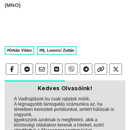
(MNO)
#Orbán Viktor
#Ifj. Lomnici Zoltán
Kedves Olvasóink!
A Vadhajtások.hu csak rajtatok múlik.
A legnagyobb támogatás számunkra az, ha
direktben keresitek portálunkat, amiért hálásak is
vagyunk.
Igyekszünk azoknak is megfelelni, akik a
közösségi oldalakon keresik a híreket, ezért