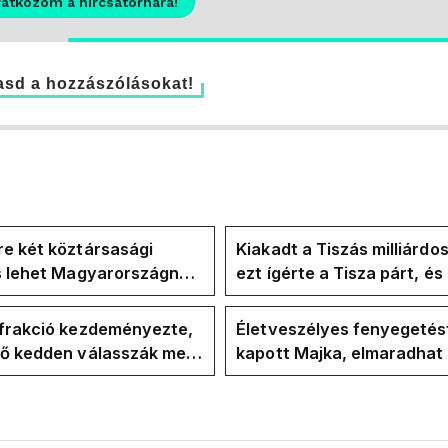
ratkozom a hírcsatornára!
sd a hozzászólásokat!
e két köztársasági
Kiakadt a Tiszás milliárdo
is lehet Magyarországnak
ezt ígérte a Tisza párt, é
re
ezt ígérte Magyar Péter a
kampányban
-frakció kezdeményezte,
Életveszélyes fenyegetés
vő kedden válasszák meg
kapott Majka, elmaradhat
ztársasági elnököt
erdélyi koncertje