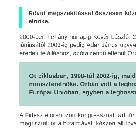
Rövid megszakítással összesen közel
elnöke.
2000-ben néhány hónapig Kövér László, 20
júniusától 2003-ig pedig Áder János ügyve
eredeti felálláshoz, azóta rendületlenül O
Öt ciklusban, 1998-tól 2002-ig, maj
miniszterelnöke. Orbán volt a legh
Európai Unióban, egyben a leghossz
A Fidesz előrehozott kongresszust tart j
megtiszteli őt a bizalmával, készen áll tová