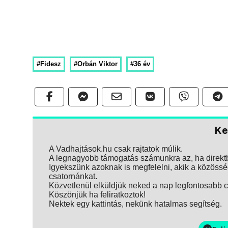
#Fidesz
#Orbán Viktor
#36 év
Ke
A Vadhajtások.hu csak rajtatok múlik.
A legnagyobb támogatás számunkra az, ha direktbe
Igyekszünk azoknak is megfelelni, akik a közösség
csatornánkat.
Közvetlenül elküldjük neked a nap legfontosabb ci
Köszönjük ha feliratkoztok!
Nektek egy kattintás, nekünk hatalmas segítség.