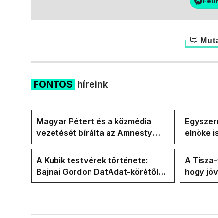
Feli
Muta
FONTOS
híreink
Magyar Pétert és a közmédia
Egyszerr
vezetését bírálta az Amnesty
elnöke 
International a Klubrádióban
jövő hét
A Kubik testvérek története:
A Tisza
Bajnai Gordon DatAdat-körétől
hogy jö
az ECDA-n át Magyar Péter
az új kö
közvetlen stábjáig