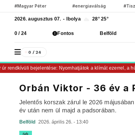
#Magyar Péter
#energiaválság
#Tis
2026. augusztus 07.
-
Ibolya
28°
25°
0 / 24
Fontos
Belföld
0 / 24
endkívüli bejelentése: Nyomhatjátok a klímát ezerrel, a hűtőke
Orbán Viktor - 36 év a
Jelentős korszak zárul le 2026 májusába
év után nem ül majd a padsorában.
Belföld
2026. április 26. - 13:40