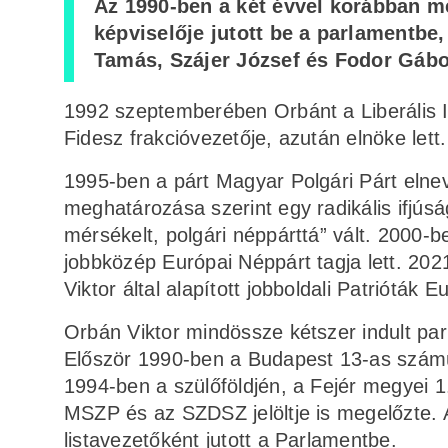
Az 1990-ben a két évvel korábban meg
képviselője jutott be a parlamentbe
Tamás, Szájer József és Fodor Gábo
1992 szeptemberében Orbánt a Liberális In
Fidesz frakcióvezetője, azután elnöke lett.
1995-ben a párt Magyar Polgári Párt elnev
meghatározása szerint egy radikális ifjúsá
mérsékelt, polgári néppárttá” vált. 2000-be
jobbközép Európai Néppárt tagja lett. 202
Viktor által alapított jobboldali Patrióták
Orbán Viktor mindössze kétszer indult par
Először 1990-ben a Budapest 13-as számú 
1994-ben a szülőföldjén, a Fejér megyei 
MSZP és az SZDSZ jelöltje is megelőzte.
listavezetőként jutott a Parlamentbe.