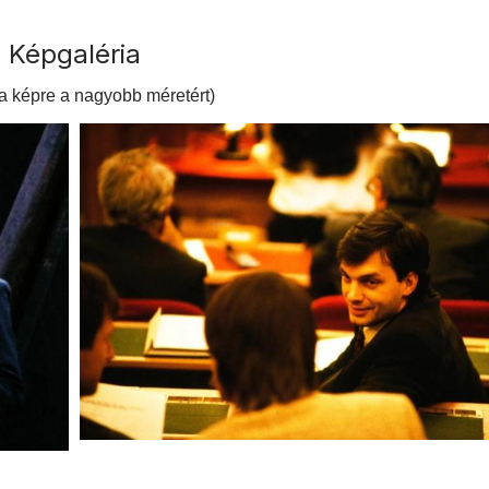
Képgaléria
 a képre a nagyobb méretért)