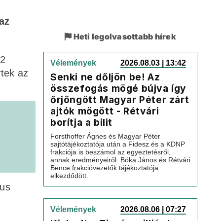
az
Heti legolvasottabb hírek
02
Vélemények
2026.08.03 | 13:42
rtek az
Senki ne dőljön be! Az
összefogás mögé bújva így
őrjöngött Magyar Péter zárt
ajtók mögött - Rétvári
borítja a bilit
Forsthoffer Ágnes és Magyar Péter
sajtótájékoztatója után a Fidesz és a KDNP
frakciója is beszámol az egyeztetésről,
annak eredményeiről. Bóka János és Rétvári
Bence frakcióvezetők tájékoztatója
elkezdődött.
zus
Vélemények
2026.08.06 | 07:27