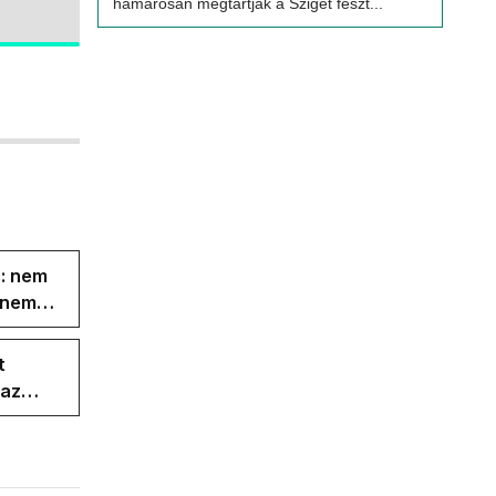
hamarosan megtartják a Sziget feszt...
s: nem
s nem
t
 az