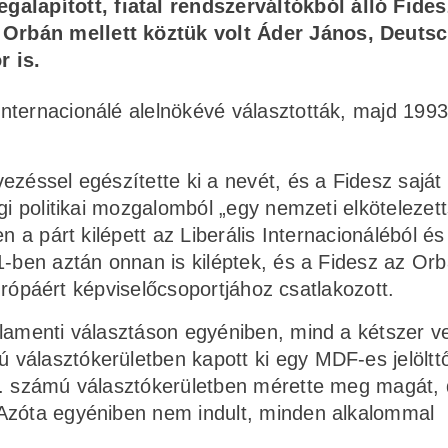
alapított, fiatal rendszerváltókból álló Fides
, Orbán mellett köztük volt Áder János, Deuts
r is.
ternacionálé alelnökévé választották, majd 1993-
ezéssel egészítette ki a nevét, és a Fidesz saját
gi politikai mozgalomból „egy nemzeti elkötelezet
n a párt kilépett az Liberális Internacionáléból és
1-ben aztán onnan is kiléptek, és a Fidesz az Or
 Európáért képviselőcsoportjához csatlakozott.
lamenti választáson egyéniben, mind a kétszer ve
választókerületben kapott ki egy MDF-es jelölttő
1. számú választókerületben mérette meg magát,
 Azóta egyéniben nem indult, minden alkalommal