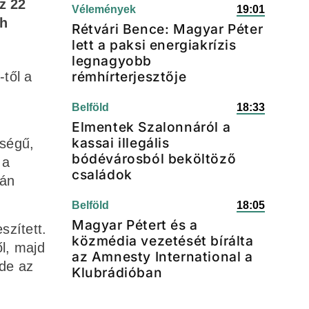
z 22
Vélemények
19:01
ch
Rétvári Bence: Magyar Péter
lett a paksi energiakrízis
legnagyobb
rémhírterjesztője
től a
Belföld
18:33
Elmentek Szalonnáról a
kassai illegális
tségű,
bódévárosból beköltöző
 a
családok
bán
Belföld
18:05
Magyar Pétert és a
szített.
közmédia vezetését bírálta
l, majd
az Amnesty International a
 de az
Klubrádióban