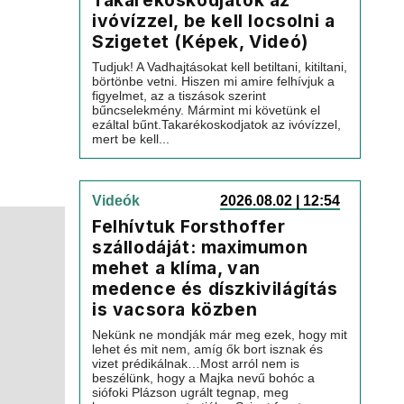
Takarékoskodjatok az
ivóvízzel, be kell locsolni a
Szigetet (Képek, Videó)
Tudjuk! A Vadhajtásokat kell betiltani, kitiltani,
börtönbe vetni. Hiszen mi amire felhívjuk a
figyelmet, az a tiszások szerint
bűncselekmény. Mármint mi követünk el
ezáltal bűnt.Takarékoskodjatok az ivóvízzel,
mert be kell...
Videók
2026.08.02 | 12:54
Felhívtuk Forsthoffer
szállodáját: maximumon
mehet a klíma, van
medence és díszkivilágítás
is vacsora közben
Nekünk ne mondják már meg ezek, hogy mit
lehet és mit nem, amíg ők bort isznak és
vizet prédikálnak…Most arról nem is
beszélünk, hogy a Majka nevű bohóc a
siófoki Plázson ugrált tegnap, meg