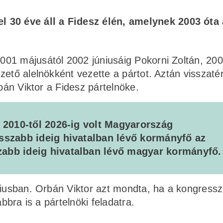
 30 éve áll a Fidesz élén, amelynek 2003 óta 
01 májusától 2002 júniusáig Pokorni Zoltán, 20
zető alelnökként vezette a pártot. Aztán visszaté
rbán Viktor a Fidesz pártelnöke.
d 2010-től 2026-ig volt Magyarország
osszabb ideig hivatalban lévő kormányfő az
abb ideig hivatalban lévő magyar kormányfő.
úniusban. Orbán Viktor azt mondta, ha a kongress
bbra is a pártelnöki feladatra.