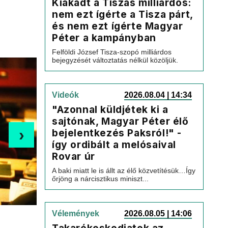
Kiakadt a Tiszás milliárdos:
nem ezt ígérte a Tisza párt,
és nem ezt ígérte Magyar
Péter a kampányban
Felföldi József Tisza-szopó milliárdos
bejegyzését változtatás nélkül közöljük.
Videók
2026.08.04 | 14:34
"Azonnal küldjétek ki a
sajtónak, Magyar Péter élő
›
bejelentkezés Paksról!" -
így ordibált a melósaival
Rovar úr
A baki miatt le is állt az élő közvetítésük…Így
őrjöng a nárcisztikus miniszt...
Vélemények
2026.08.05 | 14:06