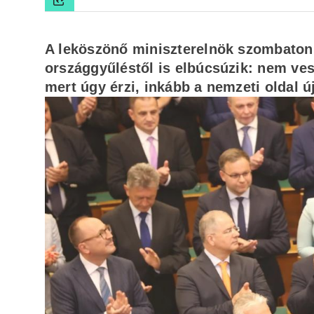
A leköszönő miniszterelnök szombaton 
országgyűléstől is elbúcsúzik: nem ves
mert úgy érzi, inkább a nemzeti oldal 