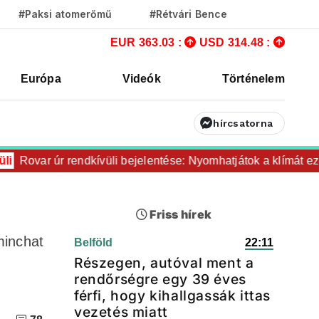
#Paksi atomerőmű
#Rétvári Bence
EUR 363.03 :
USD 314.48 :
Európa
Videók
Történelem
hírcsatorna
ovar úr rendkívüli bejelentése: Nyomhatjátok a klímát ezerrel
Friss hírek
minchat
Belföld
22:11
Részegen, autóval ment a
rendőrségre egy 39 éves
férfi, hogy kihallgassák ittas
vezetés miatt