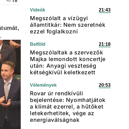
78
Videók
21:43
Megszólalt a vízügyi
államtitkár: Nem szeretnék
átumát,
ezzel foglalkozni
e.
Belföld
21:18
Megszólaltak a szervezők
Majka lemondott koncertje
után: Anyagi veszteség
kétségkívül keletkezett
Vélemények
20:53
Rovar úr rendkívüli
bejelentése: Nyomhatjátok
a klímát ezerrel, a hűtőket
letekerhetitek, vége az
energiaválságnak