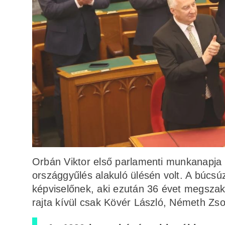
Orbán Viktor első parlamenti munkanapja 
országgyűlés alakuló ülésén volt. A búcsú
képviselőnek, aki ezután 36 évet megszakí
rajta kívül csak Kövér László, Németh Zs