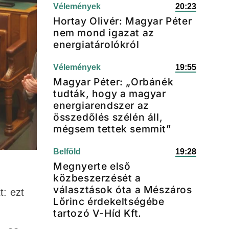
Vélemények
20:23
Hortay Olivér: Magyar Péter
nem mond igazat az
energiatárolókról
Vélemények
19:55
Magyar Péter: „Orbánék
tudták, hogy a magyar
energiarendszer az
összedőlés szélén áll,
mégsem tettek semmit”
Belföld
19:28
Megnyerte első
közbeszerzését a
választások óta a Mészáros
t: ezt
Lőrinc érdekeltségébe
tartozó V-Híd Kft.