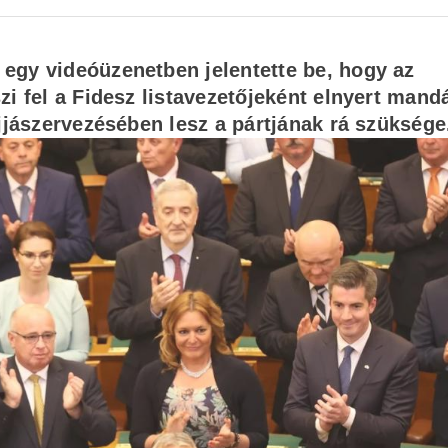
egy videóüzenetben jelentette be, hogy az
zi fel a Fidesz listavezetőjeként elnyert mand
újjászervezésében lesz a pártjának rá szükség