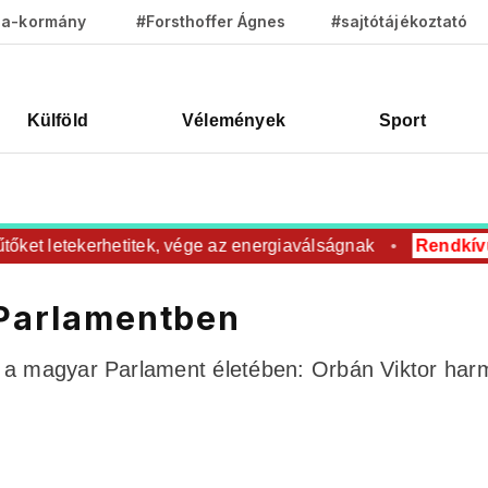
za-kormány
#Forsthoffer Ágnes
#sajtótájékoztató
Külföld
Vélemények
Sport
t letekerhetitek, vége az energiaválságnak
Rendkívüli
R
 Parlamentben
n a magyar Parlament életében: Orbán Viktor har