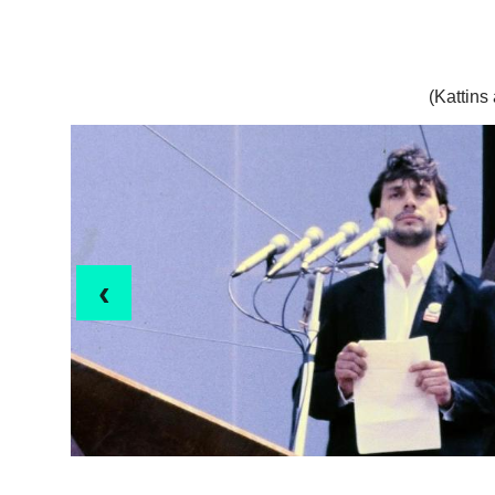
(Kattins
‹