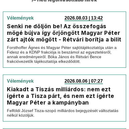
Vélemények
2026.08.03 | 13:42
Senki ne dőljön be! Az összefogás
mögé bújva így őrjöngött Magyar Péter
zárt ajtók mögött - Rétvári borítja a bilit
Forsthoffer Ágnes és Magyar Péter sajtótájékoztatója után a
Fidesz és a KDNP frakciója is beszámol az egyeztetésről,
annak eredményeiről. Bóka János és Rétvári Bence
frakcióvezetők tájékoztatója elkezdődött.
Vélemények
2026.08.06 | 07:27
Kiakadt a Tiszás milliárdos: nem ezt
ígérte a Tisza párt, és nem ezt ígérte
Magyar Péter a kampányban
Felföldi József Tisza-szopó milliárdos bejegyzését változtatás
nélkül közöljük.