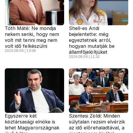
Tóth Máté: Ne mondja
Shell-es Andi
nekem senki, hogy nem
bejelentette: még
volt mit tenni meg nem
egyeztetnek arról,
volt idő felkészülni
hogyan mutatják be
2026.08.06 | 13:08
államfőjelöltjüket
2026.08.06 | 11:32
Egyszerre két
Szentesi Zöldi: Minden
köztársasági elnöke is
súlytalan rezsim elvérzik
lehet Magyarországnak
az idő előrehaladtával, a