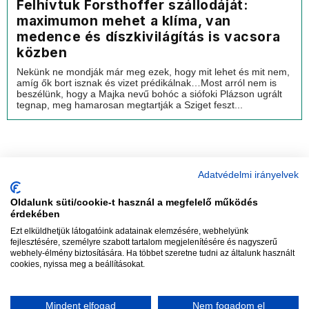
Felhívtuk Forsthoffer szállodáját:
maximumon mehet a klíma, van
medence és díszkivilágítás is vacsora
közben
Nekünk ne mondják már meg ezek, hogy mit lehet és mit nem,
amíg ők bort isznak és vizet prédikálnak…Most arról nem is
beszélünk, hogy a Majka nevű bohóc a siófoki Plázson ugrált
tegnap, meg hamarosan megtartják a Sziget feszt...
Adatvédelmi irányelvek
Oldalunk süti/cookie-t használ a megfelelő működés
vadhajtások
érdekében
Ezt elküldhetjük látogatóink adatainak elemzésére, webhelyünk
fejlesztésére, személyre szabott tartalom megjelenítésére és nagyszerű
webhely-élmény biztosítására. Ha többet szeretne tudni az általunk használt
Szerkesztőség:
szerk@vadhajtasok.hu
cookies, nyissa meg a beállításokat.
Modi:
moderator@vadhajtasok.hu
Adatvédelem
Impresszum
Szerzői jogok
Mindent elfogad
Nem fogadom el