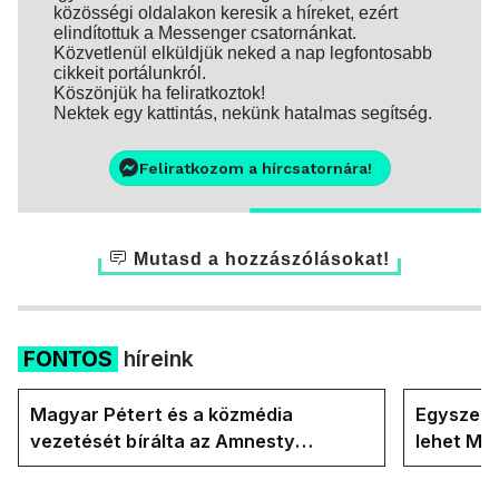
közösségi oldalakon keresik a híreket, ezért
elindítottuk a Messenger csatornánkat.
Közvetlenül elküldjük neked a nap legfontosabb
cikkeit portálunkról.
Köszönjük ha feliratkoztok!
Nektek egy kattintás, nekünk hatalmas segítség.
Feliratkozom a hírcsatornára!
Mutasd a hozzászólásokat!
FONTOS
híreink
Magyar Pétert és a közmédia
Egyszerre
vezetését bírálta az Amnesty
lehet Ma
International a Klubrádióban