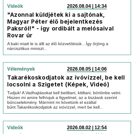
Videók
2026.08.04 | 14:34
"Azonnal küldjétek ki a sajtónak,
Magyar Péter élő bejelentkezés
Paksról!" - így ordibált a melósaival
Rovar úr
A baki miatt le is állt az élő közvetítésük…Így őrjöng a
nárcisztikus miniszt...
Vélemények
2026.08.05 | 14:06
Takarékoskodjatok az ivóvízzel, be kell
locsolni a Szigetet (Képek, Videó)
Tudjuk! A Vadhajtásokat kell betiltani, kitiltani, börtönbe vetni.
Hiszen mi amire felhívjuk a figyelmet, az a tiszások szerint
bűncselekmény. Mármint mi követünk el ezáltal
bűnt.Takarékoskodjatok az ivóvízzel, mert be kell...
Videók
2026.08.02 | 12:54