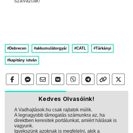
szavaztak!
#Debrecen
#akkumulátorgyár
#CATL
#Tárkányi
#kapitány istván
Kedves Olvasóink!
A Vadhajtások.hu csak rajtatok múlik.
A legnagyobb támogatás számunkra az, ha
direktben keresitek portálunkat, amiért hálásak is
vagyunk.
Igyekszünk azoknak is megfelelni, akik a