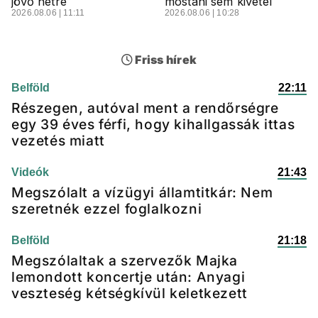
jövő hétre
mostani sem kivétel
2026.08.06 | 11:11
2026.08.06 | 10:28
Friss hírek
Belföld
22:11
Részegen, autóval ment a rendőrségre
egy 39 éves férfi, hogy kihallgassák ittas
vezetés miatt
Videók
21:43
Megszólalt a vízügyi államtitkár: Nem
szeretnék ezzel foglalkozni
Belföld
21:18
Megszólaltak a szervezők Majka
lemondott koncertje után: Anyagi
veszteség kétségkívül keletkezett