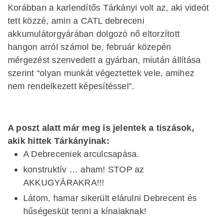
Korábban a karlendítős Tárkányi volt az, aki videót
tett közzé, amin a CATL debreceni
akkumulátorgyárában dolgozó nő eltorzított
hangon arról számol be, február közepén
mérgezést szenvedett a gyárban, miután állítása
szerint “olyan munkát végeztettek vele, amihez
nem rendelkezett képesítéssel”.
A poszt alatt már meg is jelentek a tiszások,
akik hittek Tárkányinak:
A Debreceniek arculcsapása.
konstruktív … aham! STOP az
AKKUGYÁRAKRA!!!
Látom, hamar sikerült elárulni Debrecent és
hűségesküt tenni a kínaiaknak!