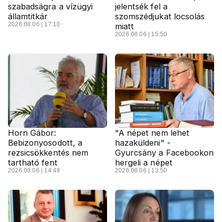
szabadságra a vízügyi
jelentsék fel a
államtitkár
szomszédjukat locsolás
2026.08.06 | 17:10
miatt
2026.08.06 | 15:50
Horn Gábor:
"A népet nem lehet
Bebizonyosodott, a
hazaküldeni" -
rezsicsökkentés nem
Gyurcsány a Facebookon
tartható fent
hergeli a népet
2026.08.06 | 14:49
2026.08.06 | 13:50