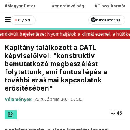
#Magyar Péter
#energiaválság
#Tisza-kormány
0 / 24
hírcsatorna
kívüli bejelentése: Nyomhatjátok a klímát ezerrel, a hűtőket 
Kapitány találkozott a CATL
képviselőivel: "konstruktív
bemutatkozó megbeszélést
folytattunk, ami fontos lépés a
további szakmai kapcsolatok
erősítésében"
Vélemények
2026. április 30. - 07:30
45