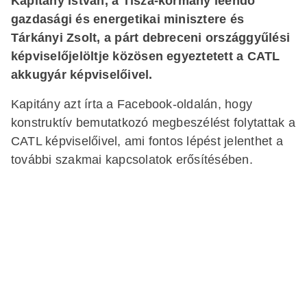
Kapitány István, a Tisza-kormány leendő
gazdasági és energetikai minisztere és
Tárkányi Zsolt, a párt debreceni országgyűlési
képviselőjelöltje közösen egyeztetett a CATL
akkugyár képviselőivel.
Kapitány azt írta a Facebook-oldalán, hogy
konstruktív bemutatkozó megbeszélést folytattak a
CATL képviselőivel, ami fontos lépést jelenthet a
további szakmai kapcsolatok erősítésében.