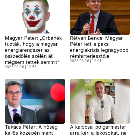
Magyar Péter: „Orbánék
Rétvári Bence: Magyar
tudták, hogy a magyar
Péter lett a paksi
energiarendszer az
energiakrízis legnagyobb
összedőlés szélén áll,
rémhírterjesztője
2026.08.06 | 19:01
mégsem tettek semmit”
2026.08.06 | 19:55
Takács Péter: A hőség
A kalocsai polgármester
kellős közepén ment
arra kéri a lakosokat, ne