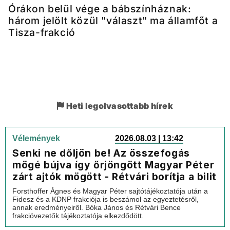
Órákon belül vége a bábszínháznak:
három jelölt közül "választ" ma államfőt a
Tisza-frakció
Heti legolvasottabb hírek
Vélemények
2026.08.03 | 13:42
Senki ne dőljön be! Az összefogás
mögé bújva így őrjöngött Magyar Péter
zárt ajtók mögött - Rétvári borítja a bilit
Forsthoffer Ágnes és Magyar Péter sajtótájékoztatója után a
Fidesz és a KDNP frakciója is beszámol az egyeztetésről,
annak eredményeiről. Bóka János és Rétvári Bence
frakcióvezetők tájékoztatója elkezdődött.