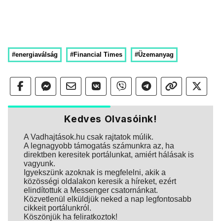
#energiaválság
#Financial Times
#Üzemanyag
Kedves Olvasóink!
A Vadhajtások.hu csak rajtatok múlik.
A legnagyobb támogatás számunkra az, ha
direktben keresitek portálunkat, amiért hálásak is
vagyunk.
Igyekszünk azoknak is megfelelni, akik a
közösségi oldalakon keresik a híreket, ezért
elindítottuk a Messenger csatornánkat.
Közvetlenül elküldjük neked a nap legfontosabb
cikkeit portálunkról.
Köszönjük ha feliratkoztok!