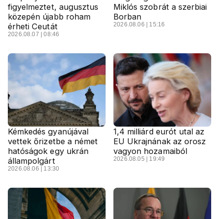
figyelmeztet, augusztus
Miklós szobrát a szerbiai
közepén újabb roham
Borban
2026.08.06 | 15:16
érheti Ceutát
2026.08.07 | 08:46
Kémkedés gyanújával
1,4 milliárd eurót utal az
vettek őrizetbe a német
EU Ukrajnának az orosz
hatóságok egy ukrán
vagyon hozamaiból
2026.08.05 | 19:49
állampolgárt
2026.08.06 | 13:30