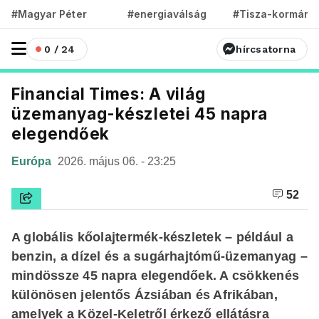
#Magyar Péter
#energiaválság
#Tisza-kormány
0 / 24
hírcsatorna
Financial Times: A világ
üzemanyag-készletei 45 napra
elegendőek
Európa
2026. május 06. - 23:25
52
A globális kőolajtermék-készletek – például a
benzin, a dízel és a sugárhajtómű-üzemanyag –
mindössze 45 napra elegendőek. A csökkenés
különösen jelentős Ázsiában és Afrikában,
amelyek a Közel-Keletről érkező ellátásra