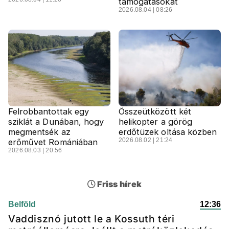
támogatásokat
2026.08.04 | 08:26
Felrobbantottak egy
Összeütközött két
sziklát a Dunában, hogy
helikopter a görög
megmentsék az
erdőtüzek oltása közben
2026.08.02 | 21:24
erőművet Romániában
2026.08.03 | 20:56
Friss hírek
Belföld
12:36
Vaddisznó jutott le a Kossuth téri