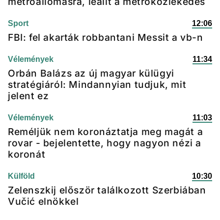
metróállomásra, leállt a metróközlekedés
Sport
12:06
FBI: fel akarták robbantani Messit a vb-n
Vélemények
11:34
Orbán Balázs az új magyar külügyi
stratégiáról: Mindannyian tudjuk, mit
jelent ez
Vélemények
11:03
Reméljük nem koronáztatja meg magát a
rovar - bejelentette, hogy nagyon nézi a
koronát
Külföld
10:30
Zelenszkij először találkozott Szerbiában
Vučić elnökkel