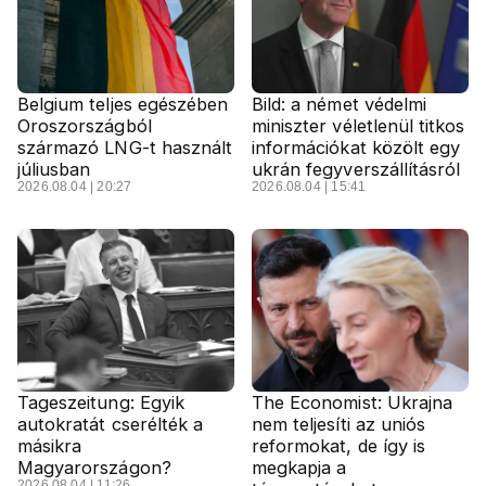
Belgium teljes egészében
Bild: a német védelmi
Oroszországból
miniszter véletlenül titkos
származó LNG-t használt
információkat közölt egy
júliusban
ukrán fegyverszállításról
2026.08.04 | 20:27
2026.08.04 | 15:41
Tageszeitung: Egyik
The Economist: Ukrajna
autokratát cserélték a
nem teljesíti az uniós
másikra
reformokat, de így is
Magyarországon?
megkapja a
2026.08.04 | 11:26