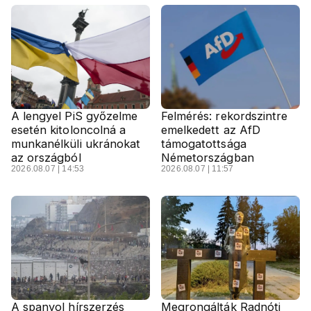
A lengyel PiS győzelme
Felmérés: rekordszintre
esetén kitoloncolná a
emelkedett az AfD
munkanélküli ukránokat
támogatottsága
az országból
Németországban
2026.08.07 | 14:53
2026.08.07 | 11:57
A spanyol hírszerzés
Megrongálták Radnóti