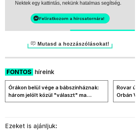
Nektek egy kattintás, nekünk hatalmas segítség.
Feliratkozom a hírcsatornára!
Mutasd a hozzászólásokat!
FONTOS
híreink
Órákon belül vége a bábszínháznak:
Rovar úr 
három jelölt közül "választ" ma
Orbán Vik
államfőt a Tisza-frakció
felelős a
Ezeket is ajánljuk: