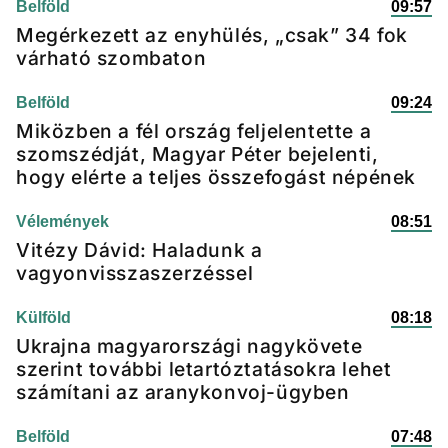
Belföld
09:57
Megérkezett az enyhülés, „csak” 34 fok
várható szombaton
Belföld
09:24
Miközben a fél ország feljelentette a
szomszédját, Magyar Péter bejelenti,
hogy elérte a teljes összefogást népének
Vélemények
08:51
Vitézy Dávid: Haladunk a
vagyonvisszaszerzéssel
Külföld
08:18
Ukrajna magyarországi nagykövete
szerint további letartóztatásokra lehet
számítani az aranykonvoj-ügyben
Belföld
07:48