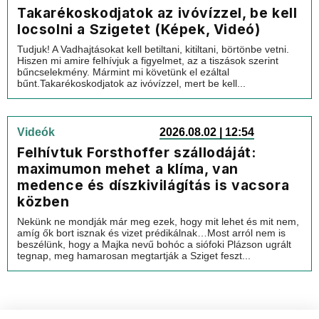
Takarékoskodjatok az ivóvízzel, be kell
locsolni a Szigetet (Képek, Videó)
Tudjuk! A Vadhajtásokat kell betiltani, kitiltani, börtönbe vetni.
Hiszen mi amire felhívjuk a figyelmet, az a tiszások szerint
bűncselekmény. Mármint mi követünk el ezáltal
bűnt.Takarékoskodjatok az ivóvízzel, mert be kell...
Videók
2026.08.02 | 12:54
Felhívtuk Forsthoffer szállodáját:
maximumon mehet a klíma, van
medence és díszkivilágítás is vacsora
közben
Nekünk ne mondják már meg ezek, hogy mit lehet és mit nem,
amíg ők bort isznak és vizet prédikálnak…Most arról nem is
beszélünk, hogy a Majka nevű bohóc a siófoki Plázson ugrált
tegnap, meg hamarosan megtartják a Sziget feszt...