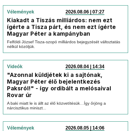
Vélemények
2026.08.06 | 07:27
Kiakadt a Tiszás milliárdos: nem ezt
ígérte a Tisza párt, és nem ezt ígérte
Magyar Péter a kampányban
Felföldi József Tisza-szopó milliárdos bejegyzését változtatás
nélkül közöljük.
Videók
2026.08.04 | 14:34
"Azonnal küldjétek ki a sajtónak,
Magyar Péter élő bejelentkezés
Paksról!" - így ordibált a melósaival
Rovar úr
A baki miatt le is állt az élő közvetítésük…Így őrjöng a
nárcisztikus miniszt...
Vélemények
2026.08.05 | 14:06