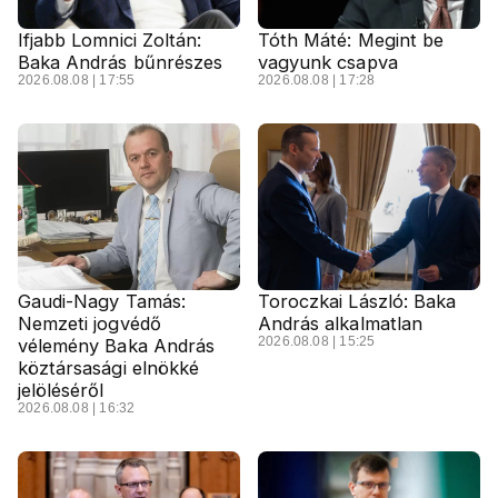
Ifjabb Lomnici Zoltán:
Tóth Máté: Megint be
Baka András bűnrészes
vagyunk csapva
2026.08.08 | 17:55
2026.08.08 | 17:28
Gaudi-Nagy Tamás:
Toroczkai László: Baka
Nemzeti jogvédő
András alkalmatlan
2026.08.08 | 15:25
vélemény Baka András
köztársasági elnökké
jelöléséről
2026.08.08 | 16:32