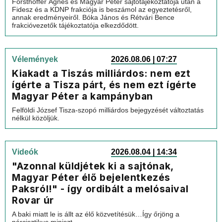
Forsthoffer Ágnes és Magyar Péter sajtótájékoztatója után a
Fidesz és a KDNP frakciója is beszámol az egyeztetésről,
annak eredményeiről. Bóka János és Rétvári Bence
frakcióvezetők tájékoztatója elkezdődött.
Vélemények
2026.08.06 | 07:27
Kiakadt a Tiszás milliárdos: nem ezt
ígérte a Tisza párt, és nem ezt ígérte
Magyar Péter a kampányban
Felföldi József Tisza-szopó milliárdos bejegyzését változtatás
nélkül közöljük.
Videók
2026.08.04 | 14:34
"Azonnal küldjétek ki a sajtónak,
Magyar Péter élő bejelentkezés
Paksról!" - így ordibált a melósaival
Rovar úr
A baki miatt le is állt az élő közvetítésük…Így őrjöng a