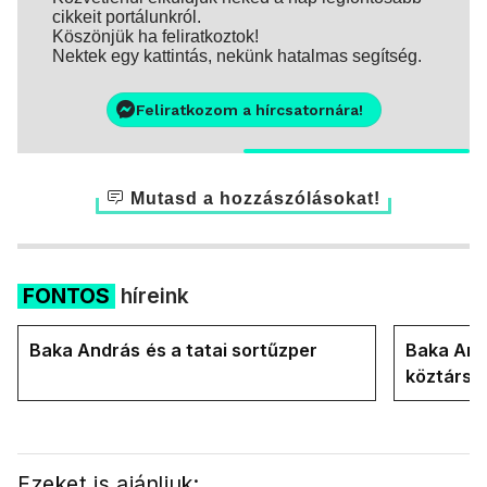
cikkeit portálunkról.
Köszönjük ha feliratkoztok!
Nektek egy kattintás, nekünk hatalmas segítség.
Feliratkozom a hírcsatornára!
Mutasd a hozzászólásokat!
FONTOS
híreink
Baka András és a tatai sortűzper
Baka Andr
köztársa
Ezeket is ajánljuk: