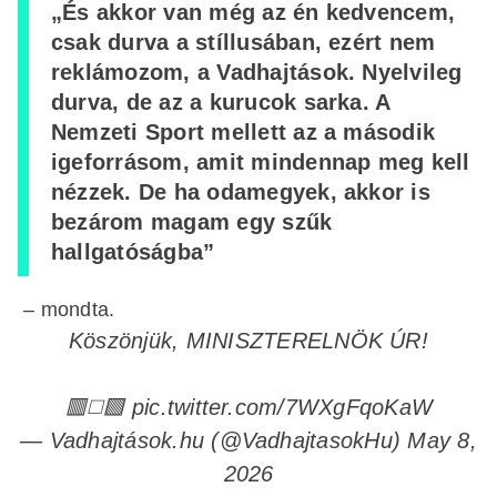
„És akkor van még az én kedvencem,
csak durva a stíllusában, ezért nem
reklámozom, a Vadhajtások. Nyelvileg
durva, de az a kurucok sarka. A
Nemzeti Sport mellett az a második
igeforrásom, amit mindennap meg kell
nézzek. De ha odamegyek, akkor is
bezárom magam egy szűk
hallgatóságba”
– mondta.
Köszönjük, MINISZTERELNÖK ÚR!
🟥◻️🟩
pic.twitter.com/7WXgFqoKaW
— Vadhajtások.hu (@VadhajtasokHu)
May 8,
2026