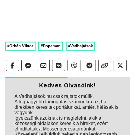
#Orbán Viktor
#Dopeman
#Vadhajtások
Kedves Olvasóink!
A Vadhajtások.hu csak rajtatok múlik.
A legnagyobb támogatás számunkra az, ha
direktben keresitek portálunkat, amiért hálásak is
vagyunk.
Igyekszünk azoknak is megfelelni, akik a
közösségi oldalakon keresik a híreket, ezért
elindítottuk a Messenger csatornánkat.
Közvetlenül elküldjük neked a nap legfontosabb