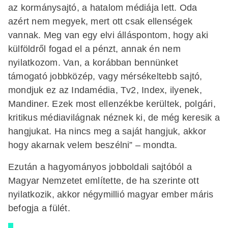
az kormánysajtó, a hatalom médiája lett. Oda
azért nem megyek, mert ott csak ellenségek
vannak. Meg van egy elvi álláspontom, hogy aki
külföldről fogad el a pénzt, annak én nem
nyilatkozom. Van, a korábban bennünket
támogató jobbközép, vagy mérsékeltebb sajtó,
mondjuk ez az Indamédia, Tv2, Index, ilyenek,
Mandiner. Ezek most ellenzékbe kerültek, polgári,
kritikus médiavilágnak néznek ki, de még keresik a
hangjukat. Ha nincs meg a saját hangjuk, akkor
hogy akarnak velem beszélni” – mondta.
Ezután a hagyományos jobboldali sajtóból a
Magyar Nemzetet említette, de ha szerinte ott
nyilatkozik, akkor négymillió magyar ember máris
befogja a fülét.