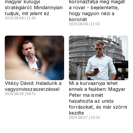
magyar külügyi
koronáztatja meg magát
stratégiáról: Mindannyian
a rovar - bejelentette,
tudjuk, mit jelent ez
hogy nagyon nézi a
2026.08.08 | 11:34
koronát
2026.08.08 | 11:03
Vitézy Dávid: Haladunk a
Mi a kurvaanyja lehet
vagyonvisszaszerzéssel
ennek a fejében: Magyar
2026.08.08 | 08:51
Péter ma ismét
hazahozta az uniós
forrásokat, és már szórni
kezdte
2026.08.07 | 20:23