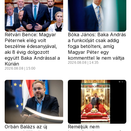
Rétvári Bence: Magyar
Bóka János: Baka András
Péternek elég volt
a funkcióját csak addig
beszélnie édesanyjával,
fogja betölteni, amíg
aki 8 évig dolgozott
Magyar Péter egy
együtt Baka Andrással a
kommenttel le nem váltja
2026.08.08 | 14:35
Kúrián
2026.08.08 | 15:00
Orbán Balázs az új
Reméljük nem