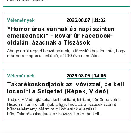
nárcisztikus miniszt...
Vélemények
2026.08.07 | 11:32
"Horror árak vannak és napi szinten
emelkednek!" - Rovar úr Facebook-
oldalán lázadnak a Tiszások
Ahogy arról reggel beszámoltunk, a Messiás bejelentette, hogy
már nem magas az infláció, sőt 10 éve nem látot...
Vélemények
2026.08.05 | 14:06
Takarékoskodjatok az ivóvízzel, be kell
locsolni a Szigetet (Képek, Videó)
Tudjuk! A Vadhajtásokat kell betiltani, kitiltani, börtönbe vetni.
Hiszen mi amire felhívjuk a figyelmet, az a tiszások szerint
bűncselekmény. Mármint mi követünk el ezáltal
bűnt.Takarékoskodjatok az ivóvízzel, mert be kell...