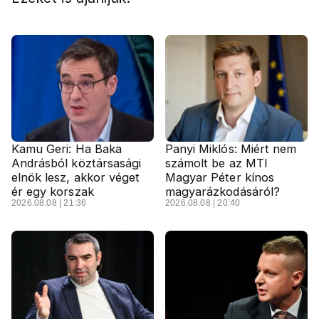
Kamu Geri: Ha Baka
Panyi Miklós: Miért nem
Andrásból köztársasági
számolt be az MTI
elnök lesz, akkor véget
Magyar Péter kínos
ér egy korszak
magyarázkodásáról?
2026.08.08 | 21:36
2026.08.08 | 20:40