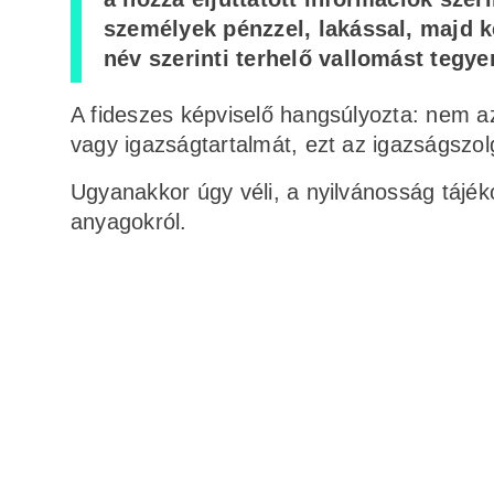
személyek pénzzel, lakással, majd k
név szerinti terhelő vallomást tegyen
A fideszes képviselő hangsúlyozta: nem az
vagy igazságtartalmát, ezt az igazságszolg
Ugyanakkor úgy véli, a nyilvánosság tájék
anyagokról.