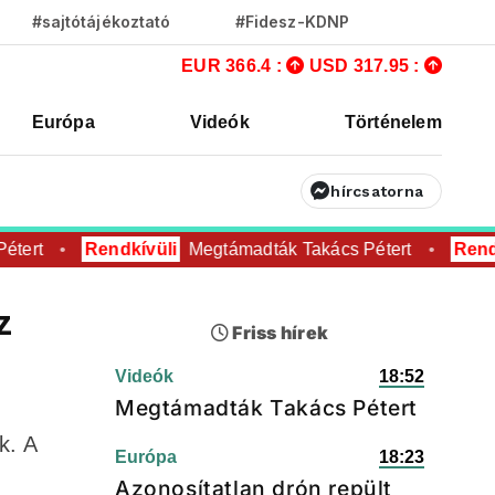
#sajtótájékoztató
#Fidesz-KDNP
EUR 366.4 :
USD 317.95 :
Európa
Videók
Történelem
hírcsatorna
tert
Rendkívüli
Megtámadták Takács Pétert
Rendkí
z
Friss hírek
Videók
18:52
Megtámadták Takács Pétert
k. A
Európa
18:23
Azonosítatlan drón repült