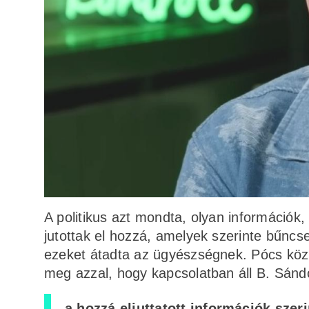
A politikus azt mondta, olyan információk
jutottak el hozzá, amelyek szerinte bűnc
ezeket átadta az ügyészségnek. Pócs közl
meg azzal, hogy kapcsolatban áll B. Sándor
a hozzá eljuttatott információk szer