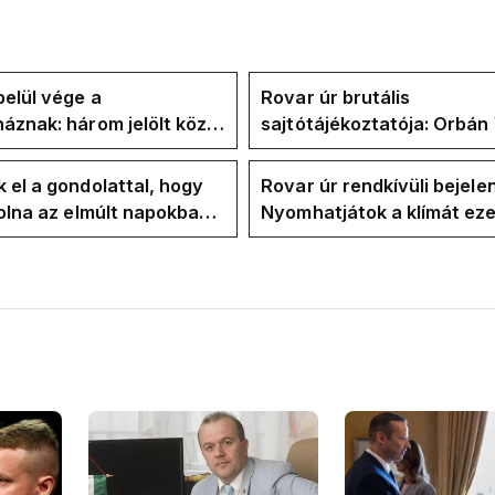
elül vége a
Rovar úr brutális
áznak: három jelölt közül
sajtótájékoztatója: Orbán 
" ma államfőt a Tisza-
és a Vadhajtások a felelős
kialakult helyzetért
 el a gondolattal, hogy
Rovar úr rendkívüli bejele
volna az elmúlt napokban
Nyomhatjátok a klímát ezer
kkentés nélkül
hűtőket letekerhetitek, v
energiaválságnak