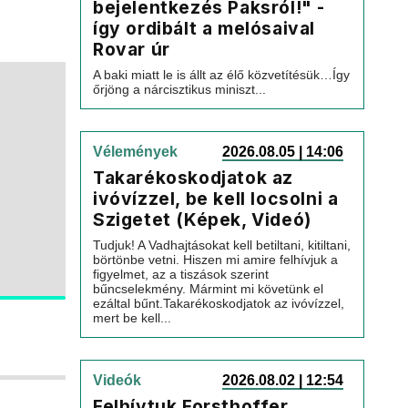
bejelentkezés Paksról!" -
így ordibált a melósaival
Rovar úr
A baki miatt le is állt az élő közvetítésük…Így
őrjöng a nárcisztikus miniszt...
Vélemények
2026.08.05 | 14:06
Takarékoskodjatok az
ivóvízzel, be kell locsolni a
Szigetet (Képek, Videó)
Tudjuk! A Vadhajtásokat kell betiltani, kitiltani,
börtönbe vetni. Hiszen mi amire felhívjuk a
figyelmet, az a tiszások szerint
bűncselekmény. Mármint mi követünk el
ezáltal bűnt.Takarékoskodjatok az ivóvízzel,
mert be kell...
Videók
2026.08.02 | 12:54
Felhívtuk Forsthoffer