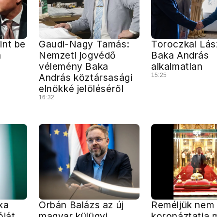
int be
Gaudi-Nagy Tamás:
Toroczkai Lás
a
Nemzeti jogvédő
Baka András
vélemény Baka
alkalmatlan
András köztársasági
15:25
elnökké jelöléséről
16:32
ka
Orbán Balázs az új
Reméljük nem
óját
magyar külügyi
koronáztatja 