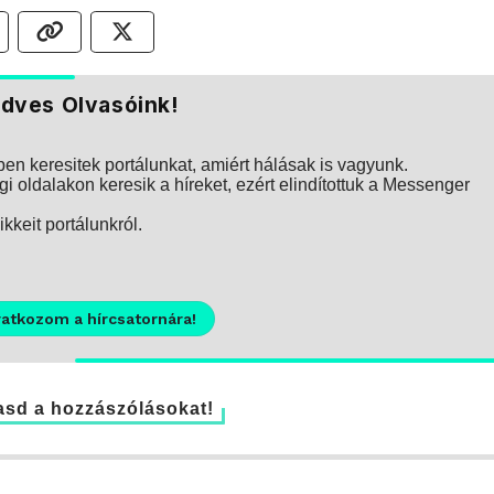
dves Olvasóink!
n keresitek portálunkat, amiért hálásak is vagyunk.
i oldalakon keresik a híreket, ezért elindítottuk a Messenger
kkeit portálunkról.
ratkozom a hírcsatornára!
sd a hozzászólásokat!