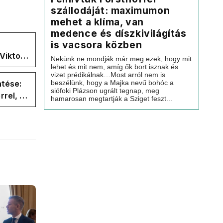
szállodáját: maximumon
mehet a klíma, van
medence és díszkivilágítás
is vacsora közben
Viktor
Nekünk ne mondják már meg ezek, hogy mit
 a
lehet és mit nem, amíg ők bort isznak és
vizet prédikálnak…Most arról nem is
ntése:
beszélünk, hogy a Majka nevű bohóc a
siófoki Plázson ugrált tegnap, meg
rel, a
hamarosan megtartják a Sziget feszt...
ége az