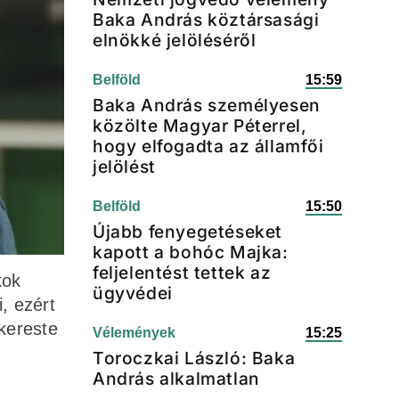
Baka András köztársasági
elnökké jelöléséről
Belföld
15:59
Baka András személyesen
közölte Magyar Péterrel,
hogy elfogadta az államfői
jelölést
Belföld
15:50
Újabb fenyegetéseket
kapott a bohóc Majka:
feljelentést tettek az
kok
ügyvédei
, ezért
kereste
Vélemények
15:25
Toroczkai László: Baka
András alkalmatlan