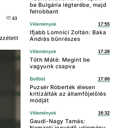
be Bulgária légterébe, majd
felrobbant
43
Vélemények
17:55
Ifjabb Lomnici Zoltán: Baka
zzétett
András bűnrészes
Vélemények
17:28
Tóth Máté: Megint be
vagyunk csapva
Belföld
17:00
Puzsér Róberték élesen
kritizálták az államfőjelölés
módját
Vélemények
16:32
Gaudi-Nagy Tamás:
Nemzeti jogvédő vélemény