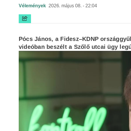
Vélemények
2026. május 08. - 22:04
Pócs János, a Fidesz–KDNP országgyűlé
videóban beszélt a Szőlő utcai ügy leg