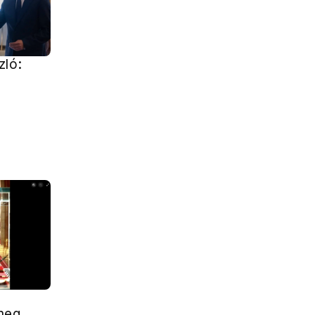
zló:
meg