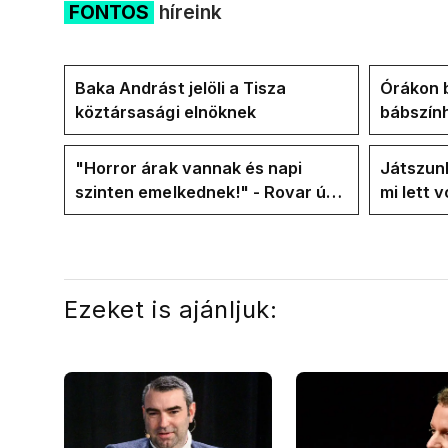
FONTOS
híreink
Baka Andrást jelöli a Tisza
Órákon b
köztársasági elnöknek
bábszính
"választ
frakció
"Horror árak vannak és napi
Játszunk
szinten emelkednek!" - Rovar úr
mi lett 
Facebook-oldalán lázadnak a
rezsicsö
Tiszások
Ezeket is ajánljuk: