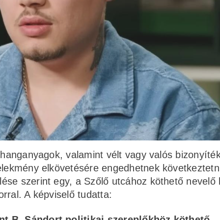
, hanganyagok, valamint vélt vagy valós bizonyíté
selekmény elkövetésére engedhetnek következtetni
ése szerint egy, a Szőlő utcához köthető nevelő 
ral. A képviselő tudatta:
int B. Sándort politikai szereplőkhöz köthető