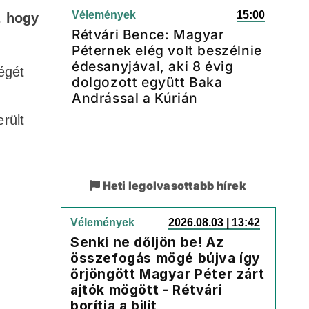
Vélemények
15:00
, hogy
Rétvári Bence: Magyar
Péternek elég volt beszélnie
édesanyjával, aki 8 évig
égét
dolgozott együtt Baka
Andrással a Kúrián
rült
Heti legolvasottabb hírek
Vélemények
2026.08.03 | 13:42
Senki ne dőljön be! Az
összefogás mögé bújva így
őrjöngött Magyar Péter zárt
ajtók mögött - Rétvári
borítja a bilit