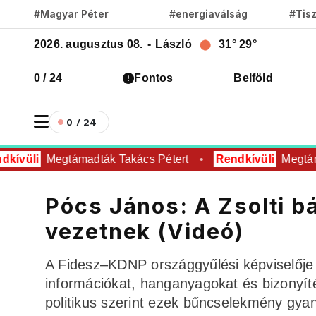
#Magyar Péter
#energiaválság
#Tis
2026. augusztus 08.
-
László
31°
29°
0 / 24
Fontos
Belföld
0 / 24
ívüli
Megtámadták Takács Pétert
Rendkívüli
Megtáma
Pócs János: A Zsolti b
vezetnek (Videó)
A Fidesz–KDNP országgyűlési képviselője 
információkat, hanganyagokat és bizonyít
politikus szerint ezek bűncselekmény gyanú