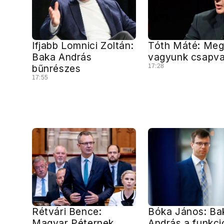
Ifjabb Lomnici Zoltán:
Tóth Máté: Meg
Baka András
vagyunk csapv
bűnrészes
17:28
17:55
Rétvári Bence:
Bóka János: Ba
Magyar Péternek
András a funkci