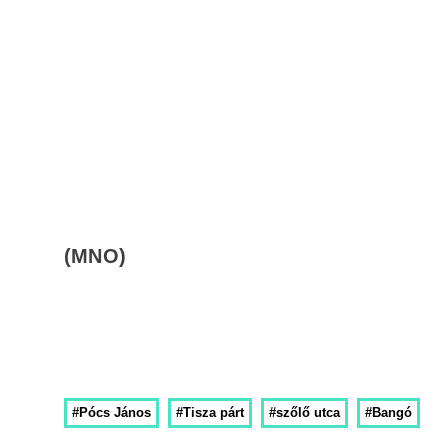
(MNO)
#Pócs János
#Tisza párt
#szőlő utca
#Bangó