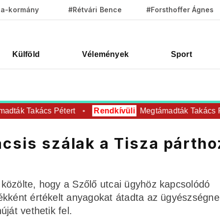
za-kormány
#Rétvári Bence
#Forsthoffer Ágnes
Külföld
Vélemények
Sport
dták Takács Pétert
Rendkívüli
Megtámadták Takács Pé
ácsis szálak a Tisza pártho
közölte, hogy a Szőlő utcai ügyhöz kapcsolódó
ékként értékelt anyagokat átadta az ügyészségne
ját vethetik fel.