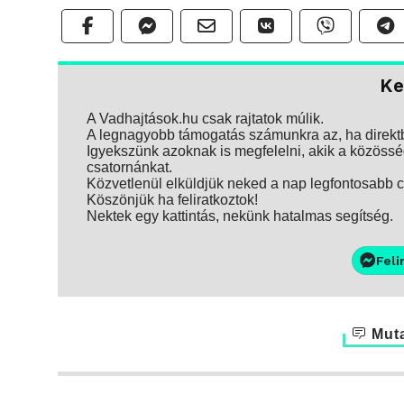
Ke
A Vadhajtások.hu csak rajtatok múlik.
A legnagyobb támogatás számunkra az, ha direktbe
Igyekszünk azoknak is megfelelni, akik a közösség
csatornánkat.
Közvetlenül elküldjük neked a nap legfontosabb ci
Köszönjük ha feliratkoztok!
Nektek egy kattintás, nekünk hatalmas segítség.
Feli
Muta