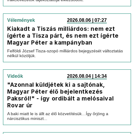
Vélemények
2026.08.06 | 07:27
Kiakadt a Tiszás milliárdos: nem ezt
ígérte a Tisza párt, és nem ezt ígérte
Magyar Péter a kampányban
Felföldi József Tisza-szopó milliárdos bejegyzését változtatás
nélkül közöljük.
Videók
2026.08.04 | 14:34
"Azonnal küldjétek ki a sajtónak,
Magyar Péter élő bejelentkezés
Paksról!" - így ordibált a melósaival
Rovar úr
A baki miatt le is állt az élő közvetítésük…Így őrjöng a
nárcisztikus miniszt...