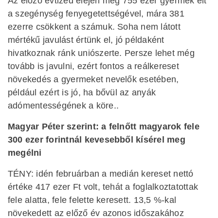
Az előző évtized elején még 755 ezer gyermek élt
a szegénység fenyegetettségével, mára 381
ezerre csökkent a számuk. Soha nem látott
mértékű javulást értünk el, jó példaként
hivatkoznak ránk uniószerte. Persze lehet még
tovább is javulni, ezért fontos a reálkereset
növekedés a gyermeket nevelők esetében,
például ezért is jó, ha bővül az anyák
adómentességének a köre..
Magyar Péter szerint: a felnőtt magyarok fele
300 ezer forintnál kevesebből kísérel meg
megélni
TÉNY: idén februárban a medián kereset nettó
értéke 417 ezer Ft volt, tehát a foglalkoztatottak
fele alatta, fele felette keresett. 13,5 %-kal
növekedett az előző év azonos időszakához