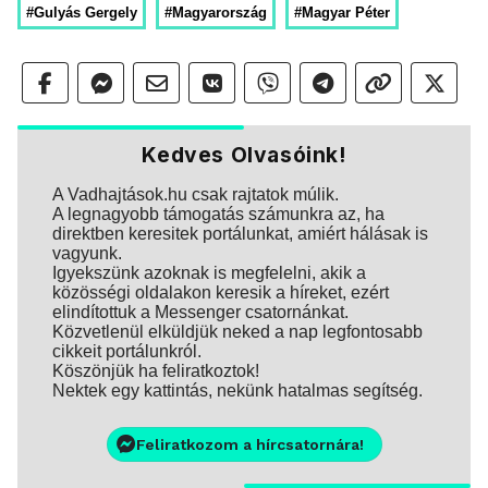
#Gulyás Gergely
#Magyarország
#Magyar Péter
Kedves Olvasóink!
A Vadhajtások.hu csak rajtatok múlik.
A legnagyobb támogatás számunkra az, ha
direktben keresitek portálunkat, amiért hálásak is
vagyunk.
Igyekszünk azoknak is megfelelni, akik a
közösségi oldalakon keresik a híreket, ezért
elindítottuk a Messenger csatornánkat.
Közvetlenül elküldjük neked a nap legfontosabb
cikkeit portálunkról.
Köszönjük ha feliratkoztok!
Nektek egy kattintás, nekünk hatalmas segítség.
Feliratkozom a hírcsatornára!