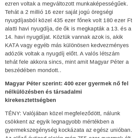
ezren voltak a megváltozott munkaképességűek.
Tehát a 2 millió 16 ezer saját jogú öregségi
nyugdíjasból közel 435 ezer főnek volt 180 ezer Ft
alatti havi nyugdíja, de ők is megkapták a 13. és a
14. havi nyugdíjat. Köztük vannak azok is, akik
KATA vagy egyéb más különösen kedvezményes
adózók voltak a nyugdíj előtt. A valós létszám
tehát fele akkora sincs, mint amit Magyar Péter a
beszédében mondott..
Magyar Péter szerint: 400 ezer gyermek nő fel
nélkülözésben és társadalmi
kirekesztettségben
TÉNY: Valójában közel megfeleződött, nálunk
csökkent az egyik legnagyobb mértékben a
gyermekszegénység kockázata az egész unióban.