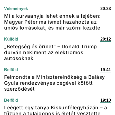
Vélemények
20:23
Mi a kurvaanyja lehet ennek a fejében:
Magyar Péter ma ismét hazahozta az
uniós forrásokat, és már szórni kezdte
Külföld
20:12
„Betegség és őrület” – Donald Trump
durván nekiment az elektromos
autósoknak
Belföld
19:41
Felmondta a Miniszterelnökség a Balásy
Gyula rendezvényes cégével kötött
szerződését
Belföld
19:10
Leégett egy tanya Kiskunfélegyházán – a
tűzben a tulajdonos is életét vesztette