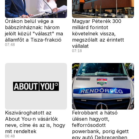
Órákon belül vége a
Magyar Péterék 300
bábszínháznak: három
milliárd forintot
jelölt közül "választ" ma
követelnek vissza,
államfőt a Tisza-frakció
megszólalt az érintett
07:48
vállalat
07:18
Kiszivároghatott az
Felrobbant a hátsó
About You-n vásárlók
ülésen hagyott,
neve, címe és az is, hogy
felforrósodott
mit rendeltek
powerbank, porig égett
06:48
egy autó Debrecenben