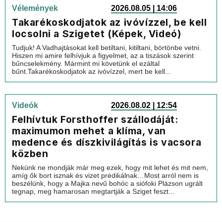
Vélemények
2026.08.05 | 14:06
Takarékoskodjatok az ivóvízzel, be kell
locsolni a Szigetet (Képek, Videó)
Tudjuk! A Vadhajtásokat kell betiltani, kitiltani, börtönbe vetni.
Hiszen mi amire felhívjuk a figyelmet, az a tiszások szerint
bűncselekmény. Mármint mi követünk el ezáltal
bűnt.Takarékoskodjatok az ivóvízzel, mert be kell...
Videók
2026.08.02 | 12:54
Felhívtuk Forsthoffer szállodáját:
maximumon mehet a klíma, van
medence és díszkivilágítás is vacsora
közben
Nekünk ne mondják már meg ezek, hogy mit lehet és mit nem,
amíg ők bort isznak és vizet prédikálnak…Most arról nem is
beszélünk, hogy a Majka nevű bohóc a siófoki Plázson ugrált
tegnap, meg hamarosan megtartják a Sziget feszt...