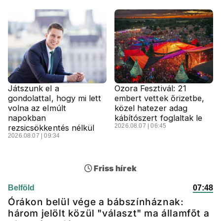
Játszunk el a
Ozora Fesztivál: 21
gondolattal, hogy mi lett
embert vettek őrizetbe,
volna az elmúlt
közel hatezer adag
napokban
kábítószert foglaltak le
2026.08.07 | 06:45
rezsicsökkentés nélkül
2026.08.07 | 09:34
Friss hírek
Belföld
07:48
Órákon belül vége a bábszínháznak:
három jelölt közül "választ" ma államfőt a