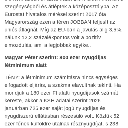
szegénységből és átléptek a középosztályba. Az
Eurostat hivatalos mérései szerint 2017 óta
Magyarország ezen a téren JOBBAN teljesít az
uniós átlagnál. Míg az EU-ban a javulás alig 3,5%,
nálunk 12,2 százalékpontos volt a pozitív
elmozdulás, ami a legjobbak egyike..
Magyar Péter szerint: 800 ezer nyugdíjas
létminimum alatt
TÉNY: a létminimum számításra nincs egységes
elfogadott eljárás, a szakma elavultnak tekinti. Ha
mondjuk a 180 ezer Ft alatti nyugdíjasok számát
kereste, akkor a KSH adatai szerint 2026.
januárban 725 ezer saját jogú nyugdíjas és
nyugdíszerű ellátásban részesülő volt. Köztük 52
ezer főnek külföldre utalnak résznyugdíjat, s 238