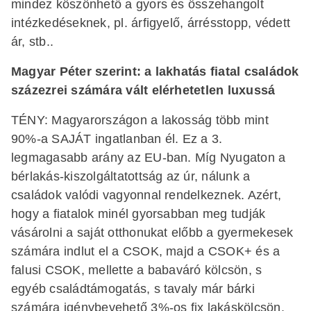
mindez köszönhető a gyors és összehangolt
intézkedéseknek, pl. árfigyelő, árrésstopp, védett
ár, stb..
Magyar Péter szerint: a lakhatás fiatal családok
százezrei számára vált elérhetetlen luxussá
TÉNY: Magyarországon a lakosság több mint
90%-a SAJÁT ingatlanban él. Ez a 3.
legmagasabb arány az EU-ban. Míg Nyugaton a
bérlakás-kiszolgáltatottság az úr, nálunk a
családok valódi vagyonnal rendelkeznek. Azért,
hogy a fiatalok minél gyorsabban meg tudják
vásárolni a saját otthonukat előbb a gyermekesek
számára indlut el a CSOK, majd a CSOK+ és a
falusi CSOK, mellette a babaváró kölcsön, s
egyéb családtámogatás, s tavaly már bárki
számára igénybevehető 3%-os fix lakáskölcsön.