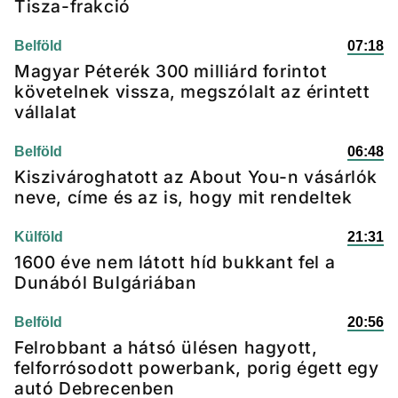
Tisza-frakció
Belföld
07:18
Magyar Péterék 300 milliárd forintot
követelnek vissza, megszólalt az érintett
vállalat
Belföld
06:48
Kiszivároghatott az About You-n vásárlók
neve, címe és az is, hogy mit rendeltek
Külföld
21:31
1600 éve nem látott híd bukkant fel a
Dunából Bulgáriában
Belföld
20:56
Felrobbant a hátsó ülésen hagyott,
felforrósodott powerbank, porig égett egy
autó Debrecenben