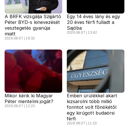
A BRFK vizsgálja Szijjártó
Egy 14 éves lány és egy
Péter BYD-s kinevezését
20 éves férfi fulladt a
vesztegetés gyanúja
Sajóba
2026.08.07 | 13:42
miatt
2026.08.07 | 16:32
Mikor kérik ki Magyar
Emberi ürülékkel akart
Péter mentelmi jogát?
kizsarolni több millió
2026.08.07 | 12:23
forintot volt főnökétől
egy kirúgott budaörsi
férfi
2026.08.07 | 11:10