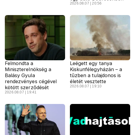
2026.08.07 | 20:56
Felmondta a
Leégett egy tanya
Miniszterelnökség a
Kiskunfélegyházán – a
Balásy Gyula
tűzben a tulajdonos is
rendezvényes cégével
életét vesztette
2026.08.07 | 19:10
kötött szerződését
2026.08.07 | 19:41