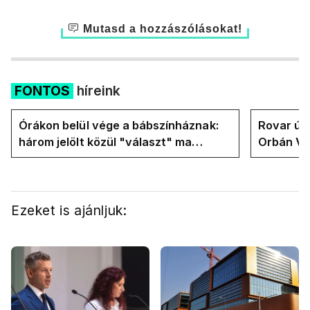
Mutasd a hozzászólásokat!
FONTOS
híreink
Órákon belül vége a bábszínháznak:
Rovar úr 
három jelölt közül "választ" ma
Orbán Vik
államfőt a Tisza-frakció
felelős a
Ezeket is ajánljuk: