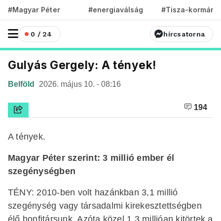
#Magyar Péter
#energiaválság
#Tisza-kormány
0 / 24
hírcsatorna
Gulyás Gergely: A tények!
Belföld
2026. május 10. - 08:16
194
A tények.
Magyar Péter szerint: 3 millió ember él
szegénységben
TÉNY: 2010-ben volt hazánkban 3,1 millió
szegénység vagy társadalmi kirekesztettségben
élő honfitársunk. Azóta közel 1,3 millióan kitörtek a