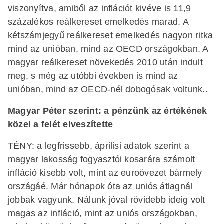
viszonyítva, amiből az inflációt kivéve is 11,9
százalékos reálkereset emelkedés marad. A
kétszámjegyű reálkereset emelkedés nagyon ritka
mind az unióban, mind az OECD országokban. A
magyar reálkereset növekedés 2010 után indult
meg, s még az utóbbi években is mind az
unióban, mind az OECD-nél dobogósak voltunk..
Magyar Péter szerint: a pénzünk az értékének
közel a felét elveszítette
TÉNY: a legfrissebb, áprilisi adatok szerint a
magyar lakosság fogyasztói kosarára számolt
infláció kisebb volt, mint az euroövezet bármely
országáé. Már hónapok óta az uniós átlagnál
jobbak vagyunk. Nálunk jóval rövidebb ideig volt
magas az infláció, mint az uniós országokban,