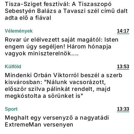
Tisza-Sziget fesztivál: A Tiszaszopó
Sebestyén Balázs a Tavaszi szél című dalt
adta elő a fiával
Vélemények
14:17
Rovar úr elélvezett saját magától: Isten
engem úgy segéljen! Három hónapja
vagyok miniszterelnök....
Külföld
13:53
Mindenki Orbán Viktorról beszél a szerb
kisvárosban: "Nálunk vacsorázott,
először szilva pálinkát rendelt, majd
megkóstolta a sörünket is"
Sport
13:33
Meghalt egy versenyző a nagyatádi
ExtremeMan versenyen