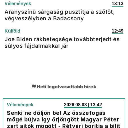
Vélemények
13:13
Aranyszínű sárgaság pusztítja a szőlőt,
végveszélyben a Badacsony
Külföld
12:49
Joe Biden rákbetegsége továbbterjedt és
súlyos fájdalmakkal jár
Heti legolvasottabb hírek
Vélemények
2026.08.03 | 13:42
Senki ne dőljön be! Az összefogás
mögé bújva így őrjöngött Magyar Péter
zárt ajtók mögött - Rétvári borítja a bilit