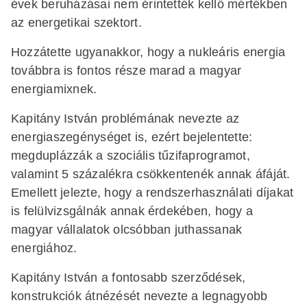
évek beruházásai nem érintették kellő mértékben
az energetikai szektort.
Hozzátette ugyanakkor, hogy a nukleáris energia
továbbra is fontos része marad a magyar
energiamixnek.
Kapitány István problémának nevezte az
energiaszegénységet is, ezért bejelentette:
megduplázzák a szociális tűzifaprogramot,
valamint 5 százalékra csökkentenék annak áfáját.
Emellett jelezte, hogy a rendszerhasználati díjakat
is felülvizsgálnák annak érdekében, hogy a
magyar vállalatok olcsóbban juthassanak
energiához.
Kapitány István a fontosabb szerződések,
konstrukciók átnézését nevezte a legnagyobb