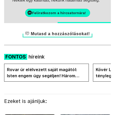
Nektek egy kattintás, nekünk hatalmas segítség.
Feliratkozom a hírcsatornára!
Mutasd a hozzászólásokat!
FONTOS
híreink
Rovar úr elélvezett saját magától:
Kövér Lás
Isten engem úgy segéljen! Három
tényleg 
hónapja vagyok miniszterelnök....
rendszer
Ezeket is ajánljuk: