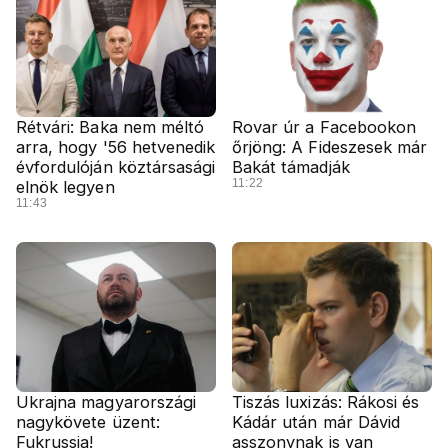
Rétvári: Baka nem méltó
Rovar úr a Facebookon
arra, hogy '56 hetvenedik
őrjöng: A Fideszesek már
évfordulóján köztársasági
Bakát támadják
11:22
elnök legyen
11:43
Ukrajna magyarországi
Tiszás luxizás: Rákosi és
nagykövete üzent:
Kádár után már Dávid
Fukrussia!
asszonynak is van