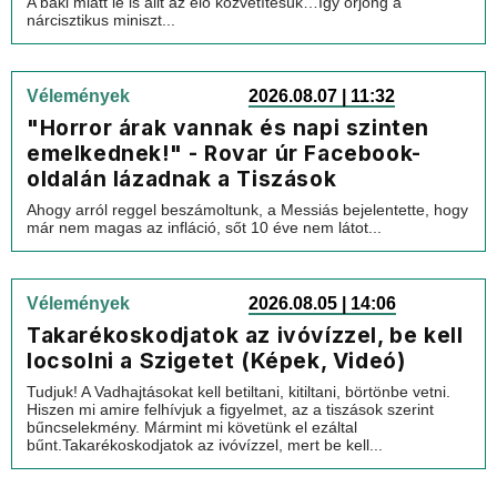
A baki miatt le is állt az élő közvetítésük…Így őrjöng a
nárcisztikus miniszt...
Vélemények
2026.08.07 | 11:32
"Horror árak vannak és napi szinten
emelkednek!" - Rovar úr Facebook-
oldalán lázadnak a Tiszások
Ahogy arról reggel beszámoltunk, a Messiás bejelentette, hogy
már nem magas az infláció, sőt 10 éve nem látot...
Vélemények
2026.08.05 | 14:06
Takarékoskodjatok az ivóvízzel, be kell
locsolni a Szigetet (Képek, Videó)
Tudjuk! A Vadhajtásokat kell betiltani, kitiltani, börtönbe vetni.
Hiszen mi amire felhívjuk a figyelmet, az a tiszások szerint
bűncselekmény. Mármint mi követünk el ezáltal
bűnt.Takarékoskodjatok az ivóvízzel, mert be kell...