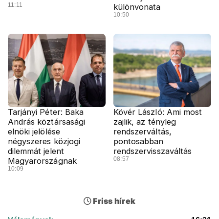
11:11
különvonata
10:50
Tarjányi Péter: Baka
Kövér László: Ami most
András köztársasági
zajlik, az tényleg
elnöki jelölése
rendszerváltás,
négyszeres közjogi
pontosabban
dilemmát jelent
rendszervisszaváltás
08:57
Magyarországnak
10:09
Friss hírek