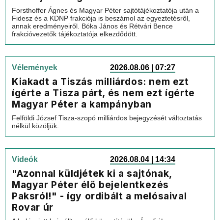
Forsthoffer Ágnes és Magyar Péter sajtótájékoztatója után a
Fidesz és a KDNP frakciója is beszámol az egyeztetésről,
annak eredményeiről. Bóka János és Rétvári Bence
frakcióvezetők tájékoztatója elkezdődött.
Vélemények
2026.08.06 | 07:27
Kiakadt a Tiszás milliárdos: nem ezt
ígérte a Tisza párt, és nem ezt ígérte
Magyar Péter a kampányban
Felföldi József Tisza-szopó milliárdos bejegyzését változtatás
nélkül közöljük.
Videók
2026.08.04 | 14:34
"Azonnal küldjétek ki a sajtónak,
Magyar Péter élő bejelentkezés
Paksról!" - így ordibált a melósaival
Rovar úr