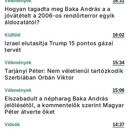
Vélemények
16:31
Hogyan tagadta meg Baka András a a
jóvátételt a 2006-os rendőrterror egyik
áldozatától?
Külföld
16:02
Izrael elutasítja Trump 15 pontos gázai
tervét
Vélemények
15:34
Tarjányi Péter: Nem véletlenül tartózkodik
Szerbiában Orbán Viktor
Vélemények
15:06
Elszabadult a népharag Baka András
jelölésétől, a kommentelők szerint Magyar
Péter átverte őket
Videók
14:37