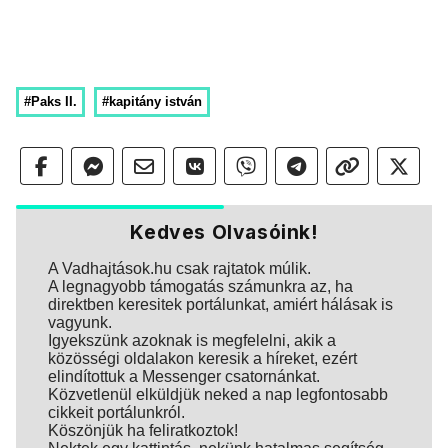
#Paks II.
#kapitány istván
Kedves Olvasóink!
A Vadhajtások.hu csak rajtatok múlik.
A legnagyobb támogatás számunkra az, ha
direktben keresitek portálunkat, amiért hálásak is
vagyunk.
Igyekszünk azoknak is megfelelni, akik a
közösségi oldalakon keresik a híreket, ezért
elindítottuk a Messenger csatornánkat.
Közvetlenül elküldjük neked a nap legfontosabb
cikkeit portálunkról.
Köszönjük ha feliratkoztok!