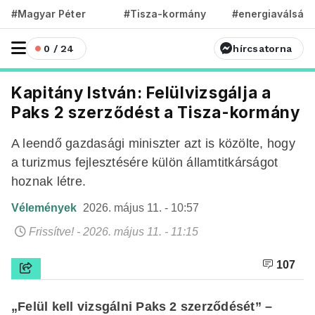
#Magyar Péter
#Tisza-kormány
#energiaválság
0 / 24
hírcsatorna
Kapitány István: Felülvizsgálja a
Paks 2 szerződést a Tisza-kormány
A leendő gazdasági miniszter azt is közölte, hogy
a turizmus fejlesztésére külön államtitkárságot
hoznak létre.
Vélemények
2026. május 11. - 10:57
Frissítve! - 2026. május 11. - 11:15
107
„Felül kell vizsgálni Paks 2 szerződését” –