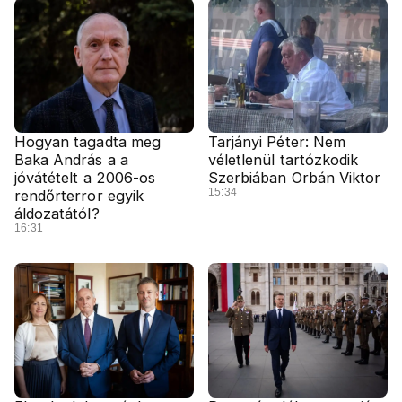
Hogyan tagadta meg
Tarjányi Péter: Nem
Baka András a a
véletlenül tartózkodik
jóvátételt a 2006-os
Szerbiában Orbán Viktor
15:34
rendőrterror egyik
áldozatától?
16:31