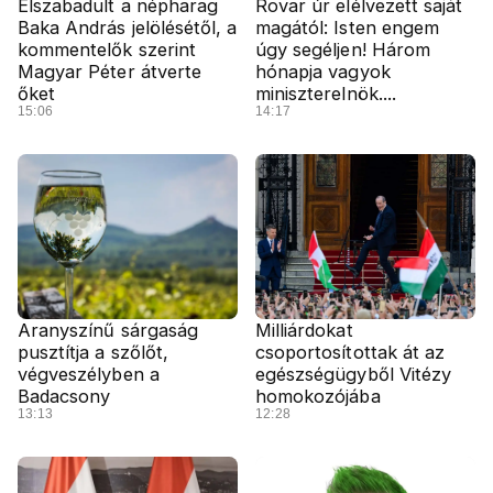
Elszabadult a népharag
Rovar úr elélvezett saját
Baka András jelölésétől, a
magától: Isten engem
kommentelők szerint
úgy segéljen! Három
Magyar Péter átverte
hónapja vagyok
őket
miniszterelnök....
15:06
14:17
Aranyszínű sárgaság
Milliárdokat
pusztítja a szőlőt,
csoportosítottak át az
végveszélyben a
egészségügyből Vitézy
Badacsony
homokozójába
13:13
12:28