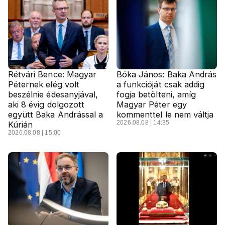
Rétvári Bence: Magyar
Bóka János: Baka András
Péternek elég volt
a funkcióját csak addig
beszélnie édesanyjával,
fogja betölteni, amíg
aki 8 évig dolgozott
Magyar Péter egy
együtt Baka Andrással a
kommenttel le nem váltja
2026.08.08 | 14:35
Kúrián
2026.08.08 | 15:00