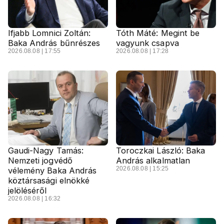
Ifjabb Lomnici Zoltán:
Tóth Máté: Megint be
Baka András bűnrészes
vagyunk csapva
2026.08.08 | 17:55
2026.08.08 | 17:28
Gaudi-Nagy Tamás:
Toroczkai László: Baka
Nemzeti jogvédő
András alkalmatlan
2026.08.08 | 15:25
vélemény Baka András
köztársasági elnökké
jelöléséről
2026.08.08 | 16:32