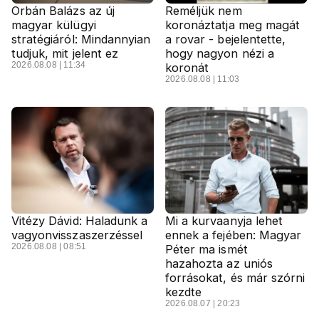
Orbán Balázs az új
Reméljük nem
magyar külügyi
koronáztatja meg magát
stratégiáról: Mindannyian
a rovar - bejelentette,
tudjuk, mit jelent ez
hogy nagyon nézi a
2026.08.08 | 11:34
koronát
2026.08.08 | 11:03
Vitézy Dávid: Haladunk a
Mi a kurvaanyja lehet
vagyonvisszaszerzéssel
ennek a fejében: Magyar
2026.08.08 | 08:51
Péter ma ismét
hazahozta az uniós
forrásokat, és már szórni
kezdte
2026.08.07 | 20:23