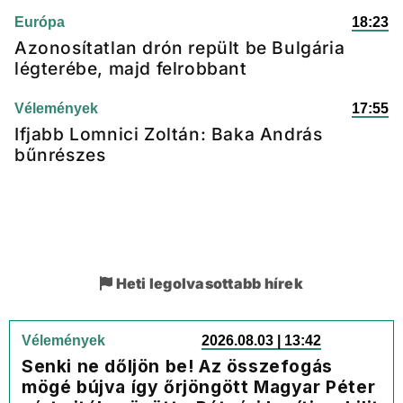
Európa
18:23
Azonosítatlan drón repült be Bulgária
légterébe, majd felrobbant
Vélemények
17:55
Ifjabb Lomnici Zoltán: Baka András
bűnrészes
Heti legolvasottabb hírek
Vélemények
2026.08.03 | 13:42
Senki ne dőljön be! Az összefogás
mögé bújva így őrjöngött Magyar Péter