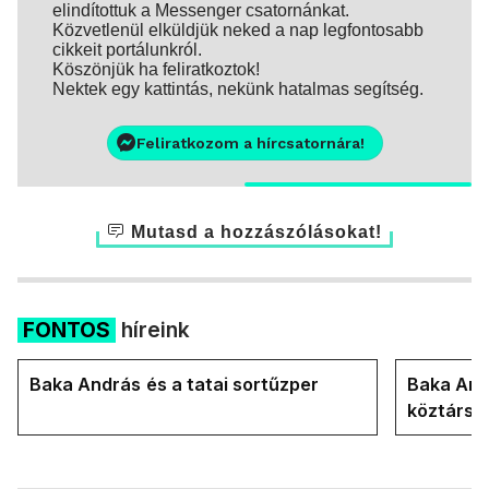
elindítottuk a Messenger csatornánkat.
Közvetlenül elküldjük neked a nap legfontosabb
cikkeit portálunkról.
Köszönjük ha feliratkoztok!
Nektek egy kattintás, nekünk hatalmas segítség.
Feliratkozom a hírcsatornára!
Mutasd a hozzászólásokat!
FONTOS
híreink
Baka András és a tatai sortűzper
Baka Andr
köztársa