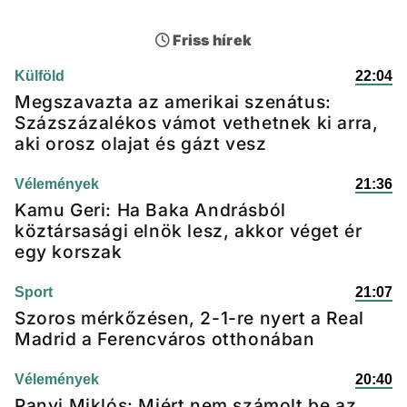
Friss hírek
Külföld
22:04
Megszavazta az amerikai szenátus:
Százszázalékos vámot vethetnek ki arra,
aki orosz olajat és gázt vesz
Vélemények
21:36
Kamu Geri: Ha Baka Andrásból
köztársasági elnök lesz, akkor véget ér
egy korszak
Sport
21:07
Szoros mérkőzésen, 2-1-re nyert a Real
Madrid a Ferencváros otthonában
Vélemények
20:40
Panyi Miklós: Miért nem számolt be az