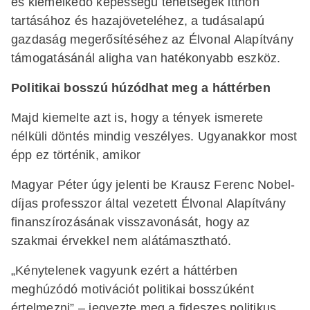
és kiemelkedő képességű tehetségek itthon
tartásához és hazajöveteléhez, a tudásalapú
gazdaság megerősítéséhez az Élvonal Alapítvány
támogatásánál aligha van hatékonyabb eszköz.
Politikai bosszú húzódhat meg a háttérben
Majd kiemelte azt is, hogy a tények ismerete
nélküli döntés mindig veszélyes. Ugyanakkor most
épp ez történik, amikor
Magyar Péter úgy jelenti be Krausz Ferenc Nobel-
díjas professzor által vezetett Élvonal Alapítvány
finanszírozásának visszavonását, hogy az
szakmai érvekkel nem alátámasztható.
„Kénytelenek vagyunk ezért a háttérben
meghúzódó motivációt politikai bosszúként
értelmezni” – jegyezte meg a fideszes politikus.