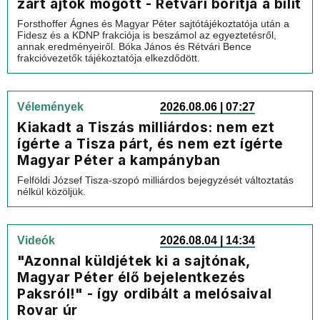
zárt ajtók mögött - Rétvári borítja a bilit
Forsthoffer Ágnes és Magyar Péter sajtótájékoztatója után a
Fidesz és a KDNP frakciója is beszámol az egyeztetésről,
annak eredményeiről. Bóka János és Rétvári Bence
frakcióvezetők tájékoztatója elkezdődött.
Vélemények
2026.08.06 | 07:27
Kiakadt a Tiszás milliárdos: nem ezt
ígérte a Tisza párt, és nem ezt ígérte
Magyar Péter a kampányban
Felföldi József Tisza-szopó milliárdos bejegyzését változtatás
nélkül közöljük.
Videók
2026.08.04 | 14:34
"Azonnal küldjétek ki a sajtónak,
Magyar Péter élő bejelentkezés
Paksról!" - így ordibált a melósaival
Rovar úr