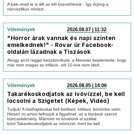
A baki miatt le is állt az élő közvetítésük…Így őrjöng a
nárcisztikus miniszt...
Vélemények
2026.08.07 | 11:32
"Horror árak vannak és napi szinten
emelkednek!" - Rovar úr Facebook-
oldalán lázadnak a Tiszások
Ahogy arról reggel beszámoltunk, a Messiás bejelentette, hogy
már nem magas az infláció, sőt 10 éve nem látot...
Vélemények
2026.08.05 | 14:06
Takarékoskodjatok az ivóvízzel, be kell
locsolni a Szigetet (Képek, Videó)
Tudjuk! A Vadhajtásokat kell betiltani, kitiltani, börtönbe vetni.
Hiszen mi amire felhívjuk a figyelmet, az a tiszások szerint
bűncselekmény. Mármint mi követünk el ezáltal
bűnt.Takarékoskodjatok az ivóvízzel, mert be kell...