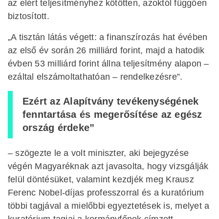
az elért teljesítményhez kötötten, azoktól függően
biztosított.
„A tisztán látás végett: a finanszírozás hat évében
az első év során 26 milliárd forint, majd a hatodik
évben 53 milliárd forint állna teljesítmény alapon –
ezáltal elszámoltathatóan – rendelkezésre”.
Ezért az Alapítvány tevékenységének
fenntartása és megerősítése az egész
ország érdeke”
– szögezte le a volt miniszter, aki bejegyzése
végén Magyaréknak azt javasolta, hogy vizsgálják
felül döntésüket, valamint kezdjék meg Krausz
Ferenc Nobel-díjas professzorral és a kuratórium
többi tagjával a mielőbbi egyeztetések is, melyet a
kuratórium tagjai a kormányfőnek címzett