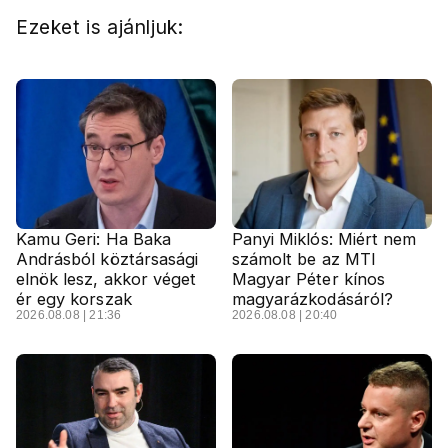
Ezeket is ajánljuk:
Kamu Geri: Ha Baka
Panyi Miklós: Miért nem
Andrásból köztársasági
számolt be az MTI
elnök lesz, akkor véget
Magyar Péter kínos
ér egy korszak
magyarázkodásáról?
2026.08.08 | 21:36
2026.08.08 | 20:40