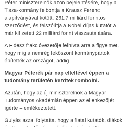
Péter miniszterelnök azon bejelentésére, hogy a
Tisza-kormány felbontja a Krausz Ferenc
alapítványával kötött, 261,7 milliárd forintos
szerződést, és felszólítja a Nobel-díjas kutatót a
már kifizetett 22 milliárd forint visszautalására.
A Fidesz frakcióvezetője felhívta arra a figyelmet,
hogy míg a nemrég leköszönt kormánypártok
építették az országot, addig
Magyar Péterék pár nap elteltével éppen a
tudomány területén kezdtek rombolni.
Azután, hogy az új miniszterelnök a Magyar
Tudományos Akadémián éppen az ellenkezőjét
ígérte – emlékeztetett.
Gulyás azzal folytatta, hogy a fiatal kutatók, diákok