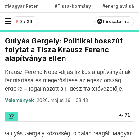
#Magyar Péter
#Tisza-kormány
#energiaválság
0 / 24
hírcsatorna
Gulyás Gergely: Politikai bosszút
folytat a Tisza Krausz Ferenc
alapítványa ellen
Krausz Ferenc Nobel-díjas fizikus alapítványának
fenntartása és megerősítése az egész ország
érdeke – fogalmazott a Fidesz frakcióvezetője.
Vélemények
2026. május 16. - 08:48
71
Gulyás Gergely közösségi oldalán reagált Magyar